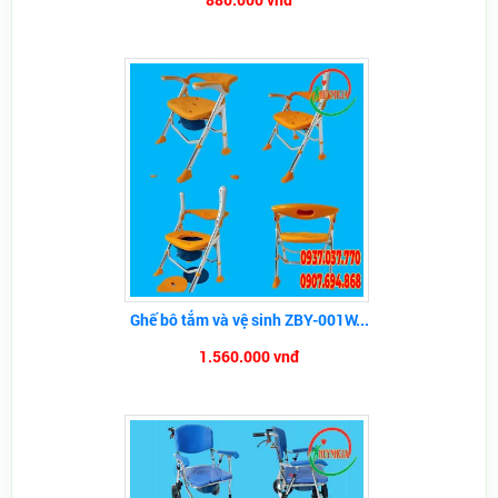
Ghế bô tắm và vệ sinh ZBY-001W...
1.560.000 vnđ