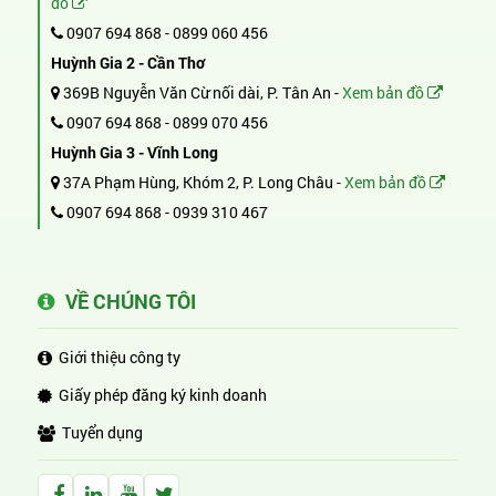
đồ
0907 694 868
-
0899 060 456
Huỳnh Gia 2 - Cần Thơ
369B Nguyễn Văn Cừ nối dài, P. Tân An -
Xem bản đồ
0907 694 868
-
0899 070 456
Huỳnh Gia 3 - Vĩnh Long
37A Phạm Hùng, Khóm 2, P. Long Châu -
Xem bản đồ
0907 694 868
-
0939 310 467
VỀ CHÚNG TÔI
Giới thiệu công ty
Giấy phép đăng ký kinh doanh
Tuyển dụng
Facebook Huỳnh Gia Alpha
LinkedIn Huỳnh Gia Alpha
YouTube Huỳnh Gia Alpha
Twitter Huỳnh Gia Alpha