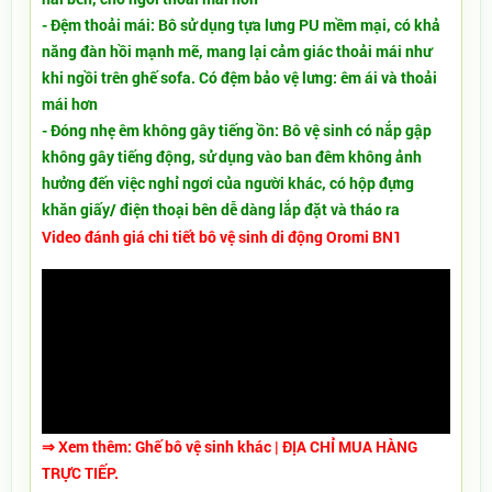
- Đệm thoải mái: Bô sử dụng tựa lưng PU mềm mại, có khả
năng đàn hồi mạnh mẽ, mang lại cảm giác thoải mái như
khi ngồi trên ghế sofa. Có đệm bảo vệ lưng: êm ái và thoải
mái hơn
- Đóng nhẹ êm không gây tiếng ồn: Bô vệ sinh có nắp gập
không gây tiếng động, sử dụng vào ban đêm không ảnh
hưởng đến việc nghỉ ngơi của người khác, có hộp đựng
khăn giấy/ điện thoại bên dễ dàng lắp đặt và tháo ra
Video đánh giá chi tiết
bô vệ sinh di động Oromi BN1
⇒ Xem thêm:
G
hế bô vệ sinh khác
| ĐỊA CHỈ MUA HÀNG
TRỰC TIẾP.