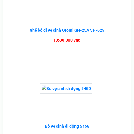
Ghế bô đi vệ sinh Oromi GH-25A VH-625
1.630.000 vnđ
Bô vệ sinh di động 5459