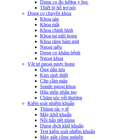
Dụng cụ đo lường y học
Thiết bị hỗ trợ nói
Dụng cụ chuyên khoa
Khoa sản
Khoa mắt
Khoa chỉnh hình
Khoa tai mũi họng
Khoa răng hàm mặt
Ngoại niệu
Dụng cụ khám bệnh
Ngoại khoa
Vật tư ngoại ngực bụng
Ống dẫn lưu
Kim sinh thiết
Clip cầm máu
Sonde ngoại khoa
Hậu môn nhân tạo
Chăm sóc vết thương
Kiểm soát nhiễm khuẩn
Thùng rác y tế
Máy khử khuẩn
Nồi hấp tiệt trùng
Dung dịch khử khuẩn
Test kiểm soát nhiễm khuẩn
Máy giặt công nghiệp