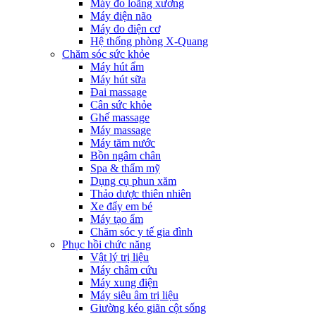
Máy đo loãng xương
Máy điện não
Máy đo điện cơ
Hệ thống phòng X-Quang
Chăm sóc sức khỏe
Máy hút ẩm
Máy hút sữa
Đai massage
Cân sức khỏe
Ghế massage
Máy massage
Máy tăm nước
Bồn ngâm chân
Spa & thẩm mỹ
Dụng cụ phun xăm
Thảo dược thiên nhiên
Xe đẩy em bé
Máy tạo ẩm
Chăm sóc y tế gia đình
Phục hồi chức năng
Vật lý trị liệu
Máy châm cứu
Máy xung điện
Máy siêu âm trị liệu
Giường kéo giãn cột sống