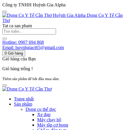
Công ty TNHH Huỳnh Gia Alpha
Huỳnh Gia Alpha
Dụng Cụ Y Tế Cần
Thơ
Tat ca san pham
Hotline:
0907 694 868
Email:
huynhgiact65@gmail.com
0
Giỏ hàng
Giỏ hàng của Bạn
Giỏ hàng trống !
Thêm sản phẩm để bắt đầu mua sắm.
Trang nhất
Sản phẩm
Dụng cụ thể dục
Xe đạp
Máy chạy bộ
Máy tập cơ bụng