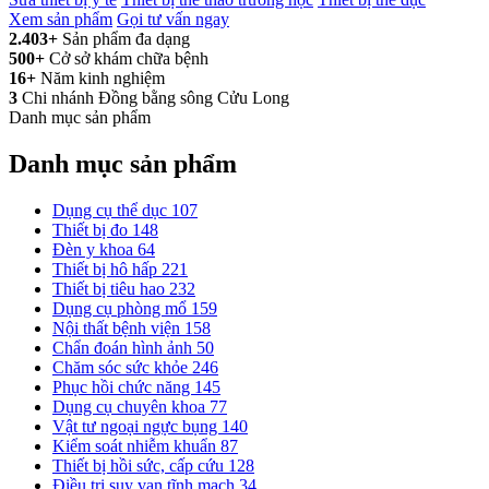
Xem sản phẩm
Gọi tư vấn ngay
2.403+
Sản phẩm đa dạng
500+
Cở sở khám chữa bệnh
16+
Năm kinh nghiệm
3
Chi nhánh Đồng bằng sông Cửu Long
Danh mục sản phẩm
Danh mục sản phẩm
Dụng cụ thể dục
107
Thiết bị đo
148
Đèn y khoa
64
Thiết bị hô hấp
221
Thiết bị tiêu hao
232
Dụng cụ phòng mổ
159
Nội thất bệnh viện
158
Chẩn đoán hình ảnh
50
Chăm sóc sức khỏe
246
Phục hồi chức năng
145
Dụng cụ chuyên khoa
77
Vật tư ngoại ngực bụng
140
Kiểm soát nhiễm khuẩn
87
Thiết bị hồi sức, cấp cứu
128
Điều trị suy van tĩnh mạch
34