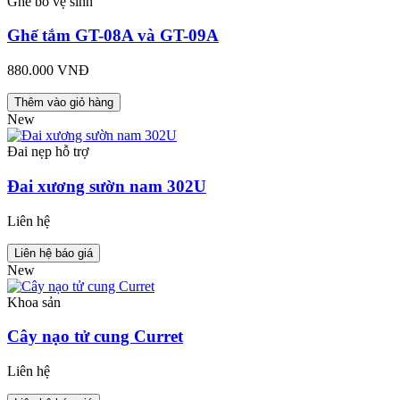
Ghế bô vệ sinh
Ghế tắm GT-08A và GT-09A
880.000 VNĐ
Thêm vào giỏ hàng
New
Đai nẹp hỗ trợ
Đai xương sườn nam 302U
Liên hệ
Liên hệ báo giá
New
Khoa sản
Cây nạo tử cung Curret
Liên hệ