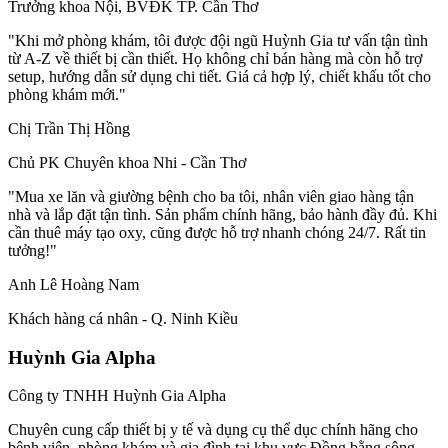
Trưởng khoa Nội, BVĐK TP. Cần Thơ
"Khi mở phòng khám, tôi được đội ngũ Huỳnh Gia tư vấn tận tình
từ A-Z về thiết bị cần thiết. Họ không chỉ bán hàng mà còn hỗ trợ
setup, hướng dẫn sử dụng chi tiết. Giá cả hợp lý, chiết khấu tốt cho
phòng khám mới."
Chị Trần Thị Hồng
Chủ PK Chuyên khoa Nhi - Cần Thơ
"Mua xe lăn và giường bệnh cho ba tôi, nhân viên giao hàng tận
nhà và lắp đặt tận tình. Sản phẩm chính hãng, bảo hành đầy đủ. Khi
cần thuê máy tạo oxy, cũng được hỗ trợ nhanh chóng 24/7. Rất tin
tưởng!"
Anh Lê Hoàng Nam
Khách hàng cá nhân - Q. Ninh Kiều
Huỳnh Gia Alpha
Công ty TNHH Huỳnh Gia Alpha
Chuyên cung cấp thiết bị y tế và dụng cụ thể dục chính hãng cho
bệnh viện, phòng khám và gia đình tại khu vực Đồng bằng sông