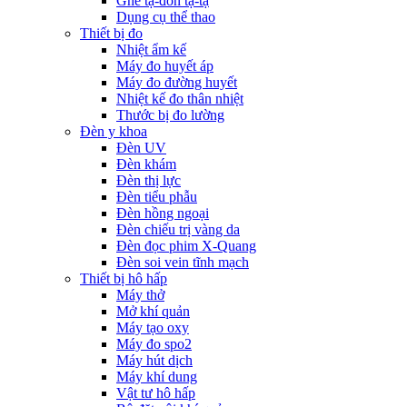
Ghế tạ-đòn tạ-tạ
Dụng cụ thể thao
Thiết bị đo
Nhiệt ẩm kế
Máy đo huyết áp
Máy đo đường huyết
Nhiệt kế đo thân nhiệt
Thước bị đo lường
Đèn y khoa
Đèn UV
Đèn khám
Đèn thị lực
Đèn tiểu phẫu
Đèn hồng ngoại
Đèn chiếu trị vàng da
Đèn đọc phim X-Quang
Đèn soi vein tĩnh mạch
Thiết bị hô hấp
Máy thở
Mở khí quản
Máy tạo oxy
Máy đo spo2
Máy hút dịch
Máy khí dung
Vật tư hô hấp