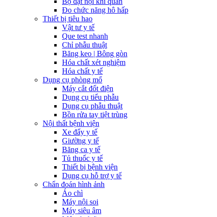
Bộ đặt nội khí quản
Đo chức năng hô hấp
Thiết bị tiêu hao
Vật tư y tế
Que test nhanh
Chỉ phẫu thuật
Băng keo | Bông gòn
Hóa chất xét nghiệm
Hóa chất y tế
Dụng cụ phòng mổ
Máy cắt đốt điện
Dụng cụ tiểu phẫu
Dụng cụ phẫu thuật
Bồn rửa tay tiệt trùng
Nội thất bệnh viện
Xe đẩy y tế
Giường y tế
Băng ca y tế
Tủ thuốc y tế
Thiết bị bệnh viện
Dụng cụ hỗ trợ y tế
Chẩn đoán hình ảnh
Áo chì
Máy nội soi
Máy siêu âm