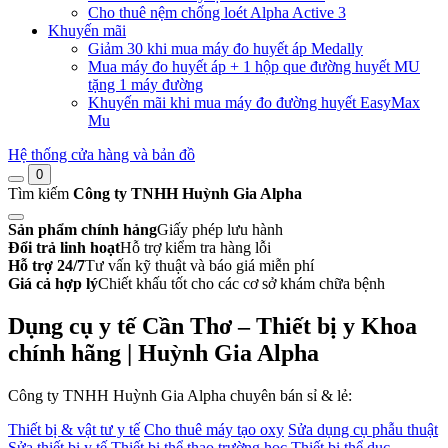
Cho thuê nệm chống loét Alpha Active 3
Khuyến mãi
Giảm 30 khi mua máy đo huyết áp Medally
Mua máy đo huyết áp + 1 hộp que đường huyết MU
tặng 1 máy đường
Khuyến mãi khi mua máy đo đường huyết EasyMax
Mu
Hệ thống cửa hàng và bản đồ
0
Tìm kiếm
Công ty TNHH Huỳnh Gia Alpha
Sản phẩm chính hảng
Giấy phép lưu hành
Đổi trả linh hoạt
Hỗ trợ kiểm tra hàng lỗi
Hỗ trợ 24/7
Tư vấn kỹ thuật và báo giá miễn phí
Giá cả hợp lý
Chiết khấu tốt cho các cơ sở khám chữa bệnh
Dụng cụ y tế Cần Thơ – Thiết bị y Khoa
chính hãng | Huỳnh Gia Alpha
Công ty TNHH Huỳnh Gia Alpha chuyên bán sỉ & lẻ:
Thiết bị & vật tư y tế
Cho thuê máy tạo oxy
Sửa dụng cụ phẫu thuật
Sửa thiết bị y tế
Thiết bị thể thao trường học
Thiết bị thể dục