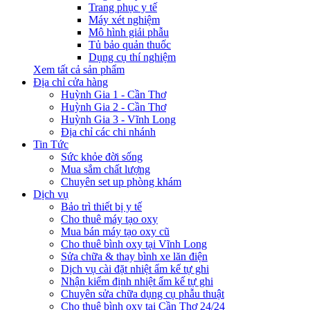
Trang phục y tế
Máy xét nghiệm
Mô hình giải phẫu
Tủ bảo quản thuốc
Dụng cụ thí nghiệm
Xem tất cả sản phẩm
Địa chỉ cửa hàng
Huỳnh Gia 1 - Cần Thơ
Huỳnh Gia 2 - Cần Thơ
Huỳnh Gia 3 - Vĩnh Long
Địa chỉ các chi nhánh
Tin Tức
Sức khỏe đời sống
Mua sắm chất lượng
Chuyên set up phòng khám
Dịch vụ
Bảo trì thiết bị y tế
Cho thuê máy tạo oxy
Mua bán máy tạo oxy cũ
Cho thuê bình oxy tại Vĩnh Long
Sửa chữa & thay bình xe lăn điện
Dịch vụ cài đặt nhiệt ẩm kế tự ghi
Nhận kiểm định nhiệt ẩm kế tự ghi
Chuyên sửa chữa dụng cụ phẫu thuật
Cho thuê bình oxy tại Cần Thơ 24/24