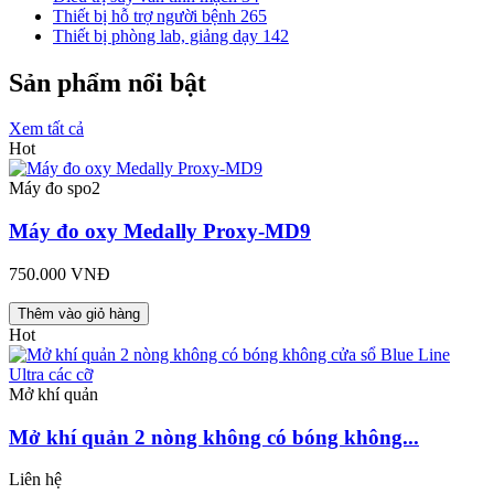
Thiết bị hỗ trợ người bệnh
265
Thiết bị phòng lab, giảng dạy
142
Sản phẩm nổi bật
Xem tất cả
Hot
Máy đo spo2
Máy đo oxy Medally Proxy-MD9
750.000 VNĐ
Thêm vào giỏ hàng
Hot
Mở khí quản
Mở khí quản 2 nòng không có bóng không...
Liên hệ