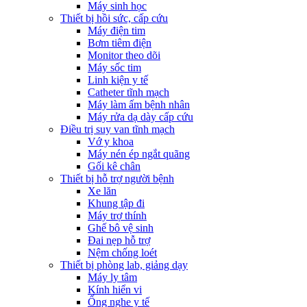
Máy sinh học
Thiết bị hồi sức, cấp cứu
Máy điện tim
Bơm tiêm điện
Monitor theo dõi
Máy sốc tim
Linh kiện y tế
Catheter tĩnh mạch
Máy làm ấm bệnh nhân
Máy rửa dạ dày cấp cứu
Điều trị suy van tĩnh mạch
Vớ y khoa
Máy nén ép ngắt quãng
Gối kê chân
Thiết bị hỗ trợ người bệnh
Xe lăn
Khung tập đi
Máy trợ thính
Ghế bô vệ sinh
Đai nẹp hỗ trợ
Nệm chống loét
Thiết bị phòng lab, giảng dạy
Máy ly tâm
Kính hiển vi
Ống nghe y tế