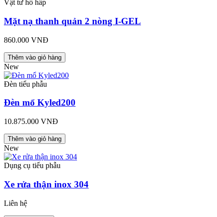
Vật tư hô hấp
Mặt nạ thanh quản 2 nòng I-GEL
860.000 VNĐ
Thêm vào giỏ hàng
New
Đèn tiểu phẫu
Đèn mổ Kyled200
10.875.000 VNĐ
Thêm vào giỏ hàng
New
Dụng cụ tiểu phẫu
Xe rửa thận inox 304
Liên hệ