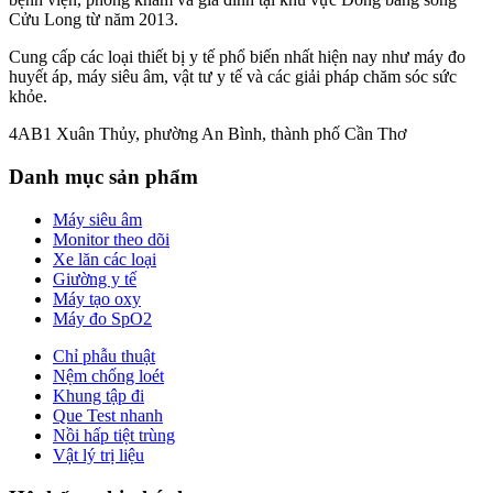
Cửu Long từ năm 2013.
Cung cấp các loại thiết bị y tế phổ biến nhất hiện nay như máy đo
huyết áp, máy siêu âm, vật tư y tế và các giải pháp chăm sóc sức
khỏe.
4AB1 Xuân Thủy, phường An Bình, thành phố Cần Thơ
Danh mục sản phẩm
Máy siêu âm
Monitor theo dõi
Xe lăn các loại
Giường y tế
Máy tạo oxy
Máy đo SpO2
Chỉ phẫu thuật
Nệm chống loét
Khung tập đi
Que Test nhanh
Nồi hấp tiệt trùng
Vật lý trị liệu