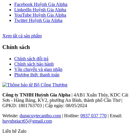
Facebook Huỳnh Gia Alpha
LinkedIn Huỳnh Gia Alpha
YouTube Huỳnh Gia Alpha
Twitter Huỳnh Gia Alpha
Xem tất cả sản phẩm
Chính sách
Chính sách đổi trả
Chính sách bảo hành
Vận chuyển và giao nhận
Phương thức thanh toán
Công ty TNHH Huỳnh Gia Alpha
| 4AB1 Xuân Thủy, KDC Cái
Sơn - Hàng Bàng, KV2, phường An Bình, thành phố Cần Thơ |
GPKD: 1801763703 | Cấp ngày: 08/05/2024
Website:
dungcuytecantho.com
| Hotline:
0937 037 770
| Email:
huynhgiact65@gmail.com
Liện hệ Zalo