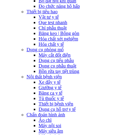
Bộ đặt nội khí quản
Đo chức năng hô hấp
Thiết bị tiêu hao
Vật tư y tế
Que test nhanh
Chỉ phẫu thuật
Băng keo | Bông gòn
Hóa chất xét nghiệm
Hóa chất y tế
Dụng cụ phòng mổ
Máy cắt đốt điện
Dụng cụ tiểu phẫu
Dụng cụ phẫu thuật
Bồn rửa tay tiệt trùng
Nội thất bệnh viện
Xe đẩy y tế
Giường y tế
Băng ca y tế
Tủ thuốc y tế
Thiết bị bệnh viện
Dụng cụ hỗ trợ y tế
Chẩn đoán hình ảnh
Áo chì
Máy nội soi
Máy siêu âm