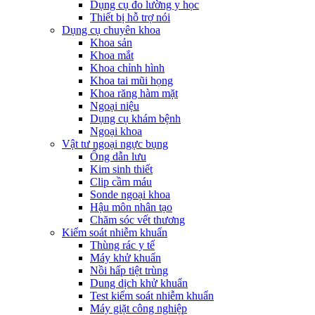
Dụng cụ đo lường y học
Thiết bị hỗ trợ nói
Dụng cụ chuyên khoa
Khoa sản
Khoa mắt
Khoa chỉnh hình
Khoa tai mũi họng
Khoa răng hàm mặt
Ngoại niệu
Dụng cụ khám bệnh
Ngoại khoa
Vật tư ngoại ngực bụng
Ống dẫn lưu
Kim sinh thiết
Clip cầm máu
Sonde ngoại khoa
Hậu môn nhân tạo
Chăm sóc vết thương
Kiểm soát nhiễm khuẩn
Thùng rác y tế
Máy khử khuẩn
Nồi hấp tiệt trùng
Dung dịch khử khuẩn
Test kiểm soát nhiễm khuẩn
Máy giặt công nghiệp