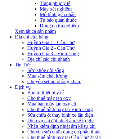
Trang phục y tế
Máy xét nghiệm
Mô hình giải phẫu
Tủ bảo quản thuốc
Dụng cụ thí nghiệm
Xem tất cả sản phẩm
Địa chỉ cửa hàng
Huỳnh Gia 1 - Cần Thơ
Huỳnh Gia 2 - Cần Thơ
Huỳnh Gia 3 - Vĩnh Long
Địa chỉ các chi nhánh
Tin Tức
Sức khỏe đời sống
Mua sắm chất lượng
Chuyên set up phòng khám
Dịch vụ
Bảo trì thiết bị y tế
Cho thuê máy tạo oxy
Mua bán máy tạo oxy cũ
Cho thuê bình oxy tại Vĩnh Long
Sửa chữa & thay bình xe lăn điện
Dịch vụ cài đặt nhiệt ẩm kế tự ghi
Nhận kiểm định nhiệt ẩm kế tự ghi
Chuyên sửa chữa dụng cụ phẫu thuật
Cho thuê bình oxy tại Cần Thơ 24/24