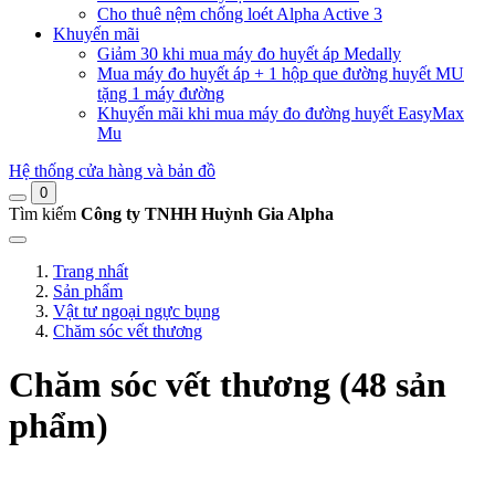
Cho thuê nệm chống loét Alpha Active 3
Khuyến mãi
Giảm 30 khi mua máy đo huyết áp Medally
Mua máy đo huyết áp + 1 hộp que đường huyết MU
tặng 1 máy đường
Khuyến mãi khi mua máy đo đường huyết EasyMax
Mu
Hệ thống cửa hàng và bản đồ
0
Tìm kiếm
Công ty TNHH Huỳnh Gia Alpha
Trang nhất
Sản phẩm
Vật tư ngoại ngực bụng
Chăm sóc vết thương
Chăm sóc vết thương (48 sản
phẩm)