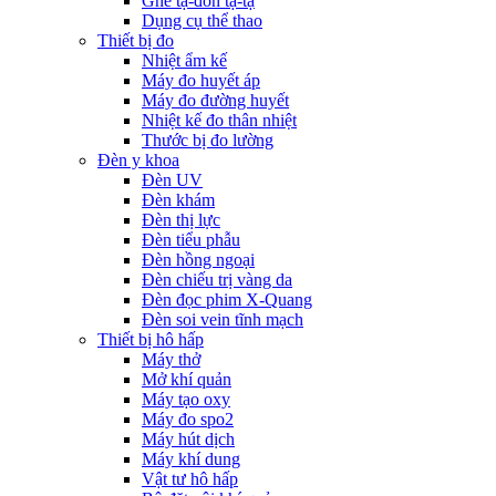
Ghế tạ-đòn tạ-tạ
Dụng cụ thể thao
Thiết bị đo
Nhiệt ẩm kế
Máy đo huyết áp
Máy đo đường huyết
Nhiệt kế đo thân nhiệt
Thước bị đo lường
Đèn y khoa
Đèn UV
Đèn khám
Đèn thị lực
Đèn tiểu phẫu
Đèn hồng ngoại
Đèn chiếu trị vàng da
Đèn đọc phim X-Quang
Đèn soi vein tĩnh mạch
Thiết bị hô hấp
Máy thở
Mở khí quản
Máy tạo oxy
Máy đo spo2
Máy hút dịch
Máy khí dung
Vật tư hô hấp