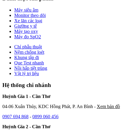
Máy siêu âm
Monitor theo dõi
Xe lăn các loại
Giường y tế
Máy tạo oxy
Máy đo SpO2
Chỉ phẫu thuật
Nệm chống loét
Khung tập đi
Que Test nhanh
Nồi hấp tiệt trùng
Vật lý trị liệu
Hệ thống chi nhánh
Huỳnh Gia 1 - Cần Thơ
04-06 Xuân Thủy, KDC Hồng Phát, P. An Bình -
Xem bản đồ
0907 694 868
-
0899 060 456
Huỳnh Gia 2 - Cần Thơ