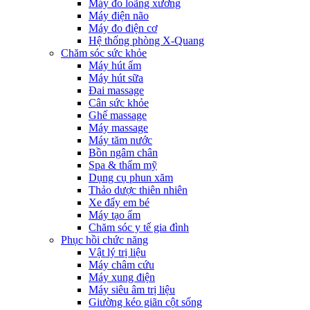
Máy đo loãng xương
Máy điện não
Máy đo điện cơ
Hệ thống phòng X-Quang
Chăm sóc sức khỏe
Máy hút ẩm
Máy hút sữa
Đai massage
Cân sức khỏe
Ghế massage
Máy massage
Máy tăm nước
Bồn ngâm chân
Spa & thẩm mỹ
Dụng cụ phun xăm
Thảo dược thiên nhiên
Xe đẩy em bé
Máy tạo ẩm
Chăm sóc y tế gia đình
Phục hồi chức năng
Vật lý trị liệu
Máy châm cứu
Máy xung điện
Máy siêu âm trị liệu
Giường kéo giãn cột sống