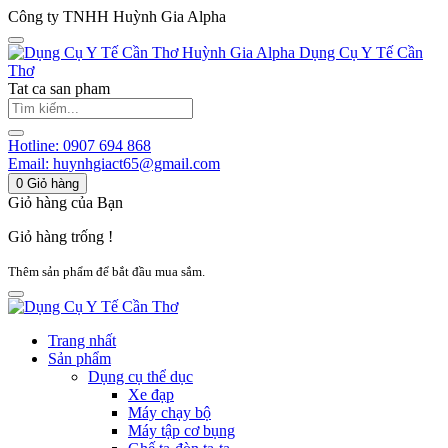
Công ty TNHH Huỳnh Gia Alpha
Huỳnh Gia Alpha
Dụng Cụ Y Tế Cần
Thơ
Tat ca san pham
Hotline:
0907 694 868
Email:
huynhgiact65@gmail.com
0
Giỏ hàng
Giỏ hàng của Bạn
Giỏ hàng trống !
Thêm sản phẩm để bắt đầu mua sắm.
Trang nhất
Sản phẩm
Dụng cụ thể dục
Xe đạp
Máy chạy bộ
Máy tập cơ bụng