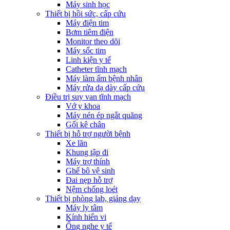
Máy sinh học
Thiết bị hồi sức, cấp cứu
Máy điện tim
Bơm tiêm điện
Monitor theo dõi
Máy sốc tim
Linh kiện y tế
Catheter tĩnh mạch
Máy làm ấm bệnh nhân
Máy rửa dạ dày cấp cứu
Điều trị suy van tĩnh mạch
Vớ y khoa
Máy nén ép ngắt quãng
Gối kê chân
Thiết bị hỗ trợ người bệnh
Xe lăn
Khung tập đi
Máy trợ thính
Ghế bô vệ sinh
Đai nẹp hỗ trợ
Nệm chống loét
Thiết bị phòng lab, giảng dạy
Máy ly tâm
Kính hiển vi
Ống nghe y tế