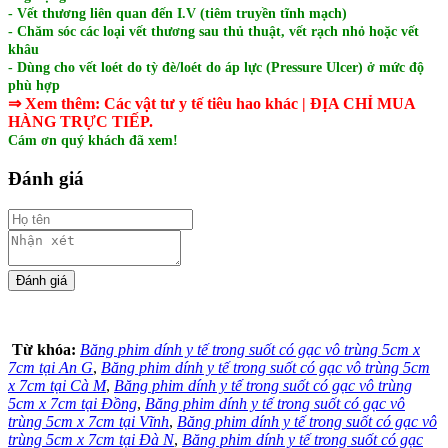
- Vết thương liên quan đến I.V (tiêm truyền tĩnh mạch)
- Chăm sóc các loại vết thương sau thủ thuật, vết rạch nhỏ hoặc vết
khâu
- Dùng cho vết loét do tỳ đè/loét do áp lực (Pressure Ulcer) ở mức độ
phù hợp
⇒ Xem thêm:
Các
vật tư y tế tiêu hao khác
| ĐỊA CHỈ MUA
HÀNG TRỰC TIẾP.
Cám ơn quý khách đã xem!
Đánh giá
Từ khóa:
Băng phim dính y tế trong suốt có gạc vô trùng 5cm x
7cm tại An G
,
Băng phim dính y tế trong suốt có gạc vô trùng 5cm
x 7cm tại Cà M
,
Băng phim dính y tế trong suốt có gạc vô trùng
5cm x 7cm tại Đồng
,
Băng phim dính y tế trong suốt có gạc vô
trùng 5cm x 7cm tại Vĩnh
,
Băng phim dính y tế trong suốt có gạc vô
trùng 5cm x 7cm tại Đà N
,
Băng phim dính y tế trong suốt có gạc