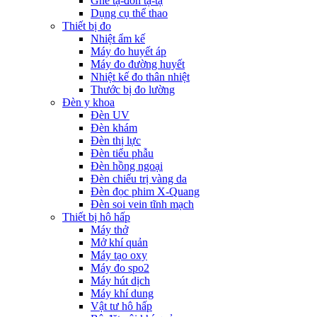
Ghế tạ-đòn tạ-tạ
Dụng cụ thể thao
Thiết bị đo
Nhiệt ẩm kế
Máy đo huyết áp
Máy đo đường huyết
Nhiệt kế đo thân nhiệt
Thước bị đo lường
Đèn y khoa
Đèn UV
Đèn khám
Đèn thị lực
Đèn tiểu phẫu
Đèn hồng ngoại
Đèn chiếu trị vàng da
Đèn đọc phim X-Quang
Đèn soi vein tĩnh mạch
Thiết bị hô hấp
Máy thở
Mở khí quản
Máy tạo oxy
Máy đo spo2
Máy hút dịch
Máy khí dung
Vật tư hô hấp