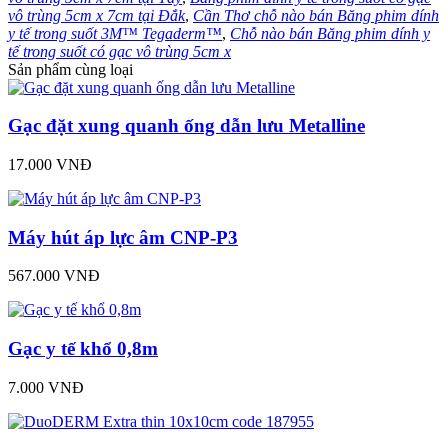
vô trùng 5cm x 7cm tại Đắk
,
Cần Thơ chỗ nào bán Băng phim dính
y tế trong suốt 3M™ Tegaderm™
,
Chỗ nào bán Băng phim dính y
tế trong suốt có gạc vô trùng 5cm x
Sản phẩm cùng loại
Gạc đặt xung quanh ống dẫn lưu Metalline
17.000 VNĐ
Máy hút áp lực âm CNP-P3
567.000 VNĐ
Gạc y tế khổ 0,8m
7.000 VNĐ