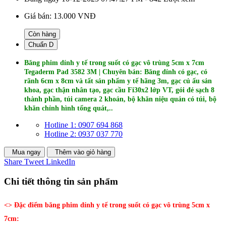
Giá bán:
13.000 VNĐ
Còn hàng
Chuẩn D
Băng phim dính y tế trong suốt có gạc vô trùng 5cm x 7cm
Tegaderm Pad 3582 3M | Chuyên bán: Băng dính có gạc, có
rãnh 6cm x 8cm và tất sản phẩm y tế hãng 3m, gạc củ ấu sản
khoa, gạc thận nhân tạo, gạc cầu Fi30x2 lớp VT, gói đẻ sạch 8
thành phần, túi camera 2 khoản, bộ khăn niệu quản có túi, bộ
khăn chỉnh hình tổng quát,..
Hotline 1: 0907 694 868
Hotline 2: 0937 037 770
Mua ngay
Thêm vào giỏ hàng
Share
Tweet
LinkedIn
Chi tiết thông tin sản phẩm
<> Đặc điểm băng phim dính y tế trong suốt có gạc vô trùng 5cm x
7cm: