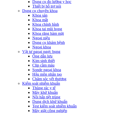
Dụng cụ đo lường y học
Thiết bị hỗ trợ nói
Dụng cụ chuyên khoa
Khoa sản
Khoa mắt
Khoa chỉnh hình
Khoa tai mũi họng
Khoa răng hàm mặt
Ngoại niệu
Dụng cụ khám bệnh
Ngoại khoa
Vật tư ngoại ngực bụng
Ống dẫn lưu
Kim sinh thiết
Clip cầm máu
Sonde ngoại khoa
Hậu môn nhân tạo
Chăm sóc vết thương
Kiểm soát nhiễm khuẩn
Thùng rác y tế
Máy khử khuẩn
Nồi hấp tiệt trùng
Dung dịch khử khuẩn
Test kiểm soát nhiễm khuẩn
Máy giặt công nghiệp