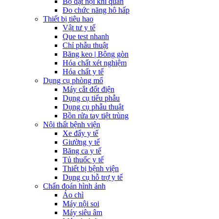
Bộ đặt nội khí quản
Đo chức năng hô hấp
Thiết bị tiêu hao
Vật tư y tế
Que test nhanh
Chỉ phẫu thuật
Băng keo | Bông gòn
Hóa chất xét nghiệm
Hóa chất y tế
Dụng cụ phòng mổ
Máy cắt đốt điện
Dụng cụ tiểu phẫu
Dụng cụ phẫu thuật
Bồn rửa tay tiệt trùng
Nội thất bệnh viện
Xe đẩy y tế
Giường y tế
Băng ca y tế
Tủ thuốc y tế
Thiết bị bệnh viện
Dụng cụ hỗ trợ y tế
Chẩn đoán hình ảnh
Áo chì
Máy nội soi
Máy siêu âm