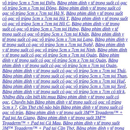
vô trùng 5cm x 7cm tại Điện
,
Băng phim dính y tế trong suốt có gạc
vô trùng 5cm x 7cm tại Đồng
,
Băng phim dính y tế trong suốt có
gạc vô trùng 5cm x 7cm tại Hà N
,
Băng phim dính y tế trong suốt
có gạc vô trùng 5cm x 7cm tại Hà T
,
Băng phim dính y tế trong suốt
có gạc vô trùng 5cm x 7cm tại Hồ C
,
Băng phim dính y tế trong
suốt có gạc vô trùng 5cm x 7cm tại Hưng
,
Băng phim dính y tế
trong suốt có gạc vô trùng 5cm x 7cm tại Khán
,
Băng phim dính y
tế trong suốt có gạc vô trùng 5cm x 7cm tại Lạng
,
Băng phim dính y
tế trong suốt có gạc vô trùng 5cm x 7cm tại Nghệ
,
Băng phim dính
y tế trong suốt có gạc vô trùng 5cm x 7cm tại Ninh
,
Băng phim dính
y tế trong suốt có gạc vô trùng 5cm x 7cm tại Quản
,
Băng phim
dính y tế trong suốt có gạc vô trùng 5cm x 7cm tại Quản
,
Băng
phim dính y tế trong suốt có gạc vô trùng 5cm x 7cm tại Quản
,
Băng phim dính y tế trong suốt có gạc vô trùng 5cm x 7cm tại Thái
,
Băng phim dính y tế trong suốt có gạc vô trùng 5cm x 7cm tại Than
,
Băng phim dính y tế trong suốt có gạc vô trùng 5cm x 7cm tại Huế
,
Băng phim dính y tế trong suốt có gạc vô trùng 5cm x 7cm tại Tuyê
,
Băng phim dính y tế trong suốt có gạc vô trùng 5cm x 7cm có tốt k
,
Những điều cần biết khi mua Băng phim dính y tế trong suốt có
gạc
,
Chuyên bán Băng phim dính y tế trong suốt có gạc vô trùng
5cm x 7
,
Cần Thơ chỗ nào bán Băng phim dính y tế trong suốt có
gạc vô trùn
,
Băng phim dính y tế trong suốt 3M™ Tegaderm™ +
Pad tại An Giang
,
Băng phim dính y tế trong suốt 3M™
Tegaderm™ + Pad tại Cà Mau
,
Băng phim dính y tế trong suốt
3M™ Tegaderm™ + Pad tại Cần Thơ
,
Băng phim dính y tế trong