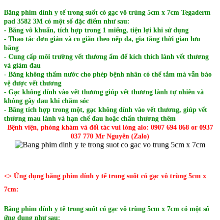
Băng phim dính y tế trong suốt có gạc vô trùng 5cm x 7cm Tegaderm
pad
3582 3M
có một số đặc điểm như sau:
- Băng vô khuẩn, tích hợp trong 1 miếng, tiện lợi khi sử dụng
- Thao tác đơn giản và co giãn theo nếp da, gia tăng thời gian lưu
băng
- Cung cấp môi trường vết thương ẩm để kích thích lành vết thương
và giảm đau
- Băng không thấm nước cho phép bệnh nhân có thể tắm mà vẫn bảo
vệ được vết thương
- Gạc không dính vào vết thương giúp vết thương lành tự nhiên và
không gây đau khi chăm sóc
- Băng tích hợp trong một, gạc không dính vào vết thương, giúp vết
thương mau lành và hạn chế đau hoặc chấn thương thêm
Bệnh viện, phòng khám và đối tác vui lòng alo: 0907 694 868 or 0937
037 770 Mr Nguyên (Zalo)
<> Ứng dụng băng phim dính y tế trong suốt có gạc vô trùng 5cm x
7cm:
Băng phim dính y tế trong suốt có gạc vô trùng 5cm x 7cm có một số
ứng dụng như sau: