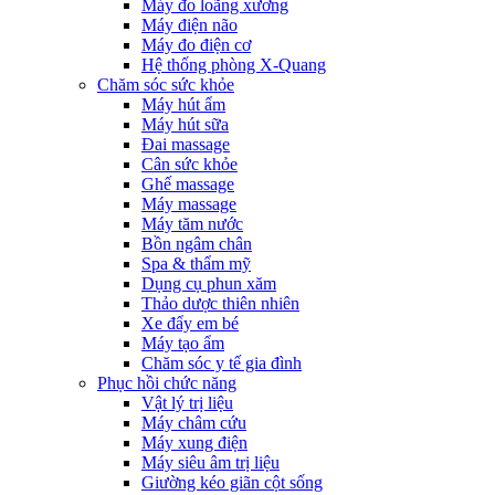
Máy đo loãng xương
Máy điện não
Máy đo điện cơ
Hệ thống phòng X-Quang
Chăm sóc sức khỏe
Máy hút ẩm
Máy hút sữa
Đai massage
Cân sức khỏe
Ghế massage
Máy massage
Máy tăm nước
Bồn ngâm chân
Spa & thẩm mỹ
Dụng cụ phun xăm
Thảo dược thiên nhiên
Xe đẩy em bé
Máy tạo ẩm
Chăm sóc y tế gia đình
Phục hồi chức năng
Vật lý trị liệu
Máy châm cứu
Máy xung điện
Máy siêu âm trị liệu
Giường kéo giãn cột sống