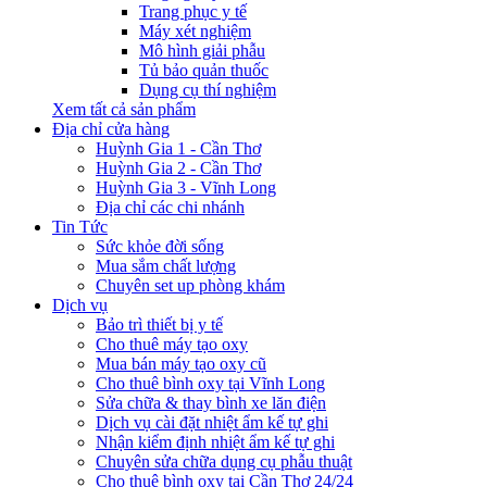
Trang phục y tế
Máy xét nghiệm
Mô hình giải phẫu
Tủ bảo quản thuốc
Dụng cụ thí nghiệm
Xem tất cả sản phẩm
Địa chỉ cửa hàng
Huỳnh Gia 1 - Cần Thơ
Huỳnh Gia 2 - Cần Thơ
Huỳnh Gia 3 - Vĩnh Long
Địa chỉ các chi nhánh
Tin Tức
Sức khỏe đời sống
Mua sắm chất lượng
Chuyên set up phòng khám
Dịch vụ
Bảo trì thiết bị y tế
Cho thuê máy tạo oxy
Mua bán máy tạo oxy cũ
Cho thuê bình oxy tại Vĩnh Long
Sửa chữa & thay bình xe lăn điện
Dịch vụ cài đặt nhiệt ẩm kế tự ghi
Nhận kiểm định nhiệt ẩm kế tự ghi
Chuyên sửa chữa dụng cụ phẫu thuật
Cho thuê bình oxy tại Cần Thơ 24/24