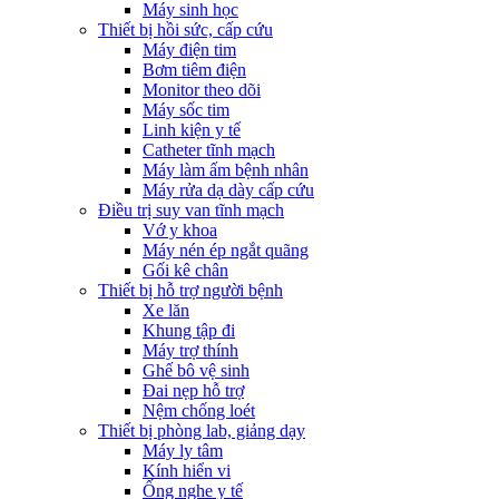
Máy sinh học
Thiết bị hồi sức, cấp cứu
Máy điện tim
Bơm tiêm điện
Monitor theo dõi
Máy sốc tim
Linh kiện y tế
Catheter tĩnh mạch
Máy làm ấm bệnh nhân
Máy rửa dạ dày cấp cứu
Điều trị suy van tĩnh mạch
Vớ y khoa
Máy nén ép ngắt quãng
Gối kê chân
Thiết bị hỗ trợ người bệnh
Xe lăn
Khung tập đi
Máy trợ thính
Ghế bô vệ sinh
Đai nẹp hỗ trợ
Nệm chống loét
Thiết bị phòng lab, giảng dạy
Máy ly tâm
Kính hiển vi
Ống nghe y tế