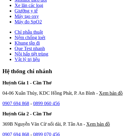
Xe lăn các loại
Giường y tế
Máy tạo oxy
Máy đo SpO2
Chỉ phẫu thuật
Nệm chống loét
Khung tập đi
Que Test nhanh
Nồi hấp tiệt trùng
Vật lý trị liệu
Hệ thống chi nhánh
Huỳnh Gia 1 - Cần Thơ
04-06 Xuân Thủy, KDC Hồng Phát, P. An Bình -
Xem bản đồ
0907 694 868
-
0899 060 456
Huỳnh Gia 2 - Cần Thơ
369B Nguyễn Văn Cừ nối dài, P. Tân An -
Xem bản đồ
0907 694 868
-
0899 070 456