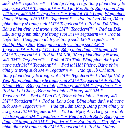
suốt 3M™ Tegaderm™ + Pad tại Đồng Tháp
,
Băng phim dính y tế
trong suốt 3M™ Tegaderm™ + Pad tại Bắc Ninh
,
Băng phim dính
y tế trong suốt 3M™ Tegaderm™ + Pad tại Vĩnh Long
,
Băng phim
dính y tế trong suốt 3M™ Tegaderm™ + Pad tại Cao Bằng
,
Băng
phim dính y tế trong suốt 3M™ Tegaderm™ + Pad tại Đà Nẵng
,
Băng phim dính y tế trong suốt 3M™ Tegaderm™ + Pad tại Đắk
Lắk
,
Băng phim dính y tế trong suốt 3M™ Tegaderm™ + Pad tại
Điện Biên
,
Băng phim dính y tế trong suốt 3M™ Tegaderm™ +
Pad tại Đồng Nai
,
Băng phim dính y tế trong suốt 3M™
Tegaderm™ + Pad tại Gia Lai
,
Băng phim dính y tế trong suốt
3M™ Tegaderm™ + Pad tại Hà Nội
,
Băng phim dính y tế trong
suốt 3M™ Tegaderm™ + Pad tại Hà Tĩnh
,
Băng phim dính y tế
trong suốt 3M™ Tegaderm™ + Pad tại Hải Phòng
,
Băng phim
dính y tế trong suốt 3M™ Tegaderm™ + Pad tại Hồ Chí Min
,
Băng phim dính y tế trong suốt 3M™ Tegaderm™ + Pad tại Hưng
Yên
,
Băng phim dính y tế trong suốt 3M™ Tegaderm™ + Pad tại
Khánh Hòa
,
Băng phim dính y tế trong suốt 3M™ Tegaderm™ +
Pad tại Lai Châu
,
Băng phim dính y tế trong suốt 3M™
Tegaderm™ + Pad tại Lào Cai
,
Băng phim dính y tế trong suốt
3M™ Tegaderm™ + Pad tại Lạng Sơn
,
Băng phim dính y tế trong
suốt 3M™ Tegaderm™ + Pad tại Lâm Đồng
,
Băng phim dính y tế
trong suốt 3M™ Tegaderm™ + Pad tại Nghệ An
,
Băng phim dính
y tế trong suốt 3M™ Tegaderm™ + Pad tại Ninh Bình
,
Băng phim
dính y tế trong suốt 3M™ Tegaderm™ + Pad tại Phú Thọ
,
Băng
phim dính y tế trong suốt 3M™ Tegaderm™ + Pad tại Quảng