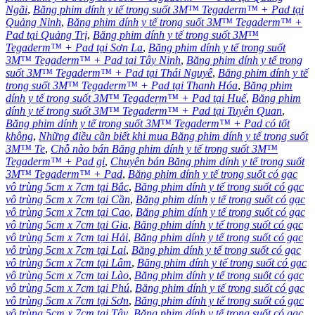
Ngãi
,
Băng phim dính y tế trong suốt 3M™ Tegaderm™ + Pad tại
Quảng Ninh
,
Băng phim dính y tế trong suốt 3M™ Tegaderm™ +
Pad tại Quảng Trị
,
Băng phim dính y tế trong suốt 3M™
Tegaderm™ + Pad tại Sơn La
,
Băng phim dính y tế trong suốt
3M™ Tegaderm™ + Pad tại Tây Ninh
,
Băng phim dính y tế trong
suốt 3M™ Tegaderm™ + Pad tại Thái Nguyê
,
Băng phim dính y tế
trong suốt 3M™ Tegaderm™ + Pad tại Thanh Hóa
,
Băng phim
dính y tế trong suốt 3M™ Tegaderm™ + Pad tại Huế
,
Băng phim
dính y tế trong suốt 3M™ Tegaderm™ + Pad tại Tuyên Quan
,
Băng phim dính y tế trong suốt 3M™ Tegaderm™ + Pad có tốt
không
,
Những điều cần biết khi mua Băng phim dính y tế trong suốt
3M™ Te
,
Chỗ nào bán Băng phim dính y tế trong suốt 3M™
Tegaderm™ + Pad gi
,
Chuyên bán Băng phim dính y tế trong suốt
3M™ Tegaderm™ + Pad
,
Băng phim dính y tế trong suốt có gạc
vô trùng 5cm x 7cm tại Bắc
,
Băng phim dính y tế trong suốt có gạc
vô trùng 5cm x 7cm tại Cần
,
Băng phim dính y tế trong suốt có gạc
vô trùng 5cm x 7cm tại Cao
,
Băng phim dính y tế trong suốt có gạc
vô trùng 5cm x 7cm tại Gia
,
Băng phim dính y tế trong suốt có gạc
vô trùng 5cm x 7cm tại Hải
,
Băng phim dính y tế trong suốt có gạc
vô trùng 5cm x 7cm tại Lai
,
Băng phim dính y tế trong suốt có gạc
vô trùng 5cm x 7cm tại Lâm
,
Băng phim dính y tế trong suốt có gạc
vô trùng 5cm x 7cm tại Lào
,
Băng phim dính y tế trong suốt có gạc
vô trùng 5cm x 7cm tại Phú
,
Băng phim dính y tế trong suốt có gạc
vô trùng 5cm x 7cm tại Sơn
,
Băng phim dính y tế trong suốt có gạc
vô trùng 5cm x 7cm tại Tây
,
Băng phim dính y tế trong suốt có gạc