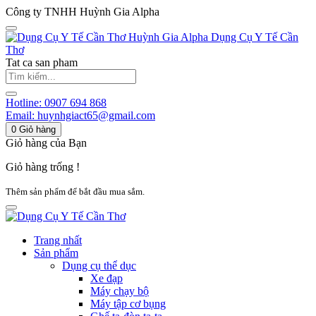
Công ty TNHH Huỳnh Gia Alpha
Huỳnh Gia Alpha
Dụng Cụ Y Tế Cần
Thơ
Tat ca san pham
Hotline:
0907 694 868
Email:
huynhgiact65@gmail.com
0
Giỏ hàng
Giỏ hàng của Bạn
Giỏ hàng trống !
Thêm sản phẩm để bắt đầu mua sắm.
Trang nhất
Sản phẩm
Dụng cụ thể dục
Xe đạp
Máy chạy bộ
Máy tập cơ bụng