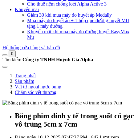
Cho thuê nệm chống loét Alpha Active 3
Khuyến mãi
Giảm 30 khi mua máy đo huyết áp Medally
Mua máy đo huyết áp + 1 hộp que đường huyết MU
tặng 1 máy đường
Khuyến mãi khi mua máy đo đường huyết EasyMax
Mu
Hệ thống cửa hàng và bản đồ
0
Tìm kiếm
Công ty TNHH Huỳnh Gia Alpha
Trang nhất
Sản phẩm
Vật tư ngoại ngực bụng
Chăm sóc vết thương
Băng phim dính y tế trong suốt có gạc
vô trùng 5cm x 7cm
Đăng ngày 10-12-2025 07:47:27 PM - 842 Lượt xem