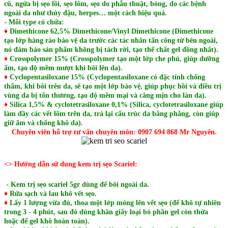
cũ, ngừa bị sẹo lồi, sẹo lõm, sẹo do phẫu thuật, bỏng, do các bệnh
ngoài da như thủy đậu, herpes… một cách hiệu quả.
- Mỗi type có chứa:
♦
Dimethicone 62,5% Dimethicone/Vinyl Dimethicone (Dimethicone
tạo lớp hàng rào bảo vệ da trước các tác nhân tấn công từ bên ngoài,
nó đảm bảo sản phẩm không bị tách rời, tạo thể chất gel đồng nhất).
♦
Crosspolymer 15% (Crosspolymer tạo một lớp che phủ, giúp dưỡng
ẩm, tạo độ mềm mượt khi bôi lên da).
♦
Cyclopentasiloxane 15% (Cyclopentasiloxane có đặc tính chống
thấm, khi bôi trên da, sẽ tạo một lớp bảo vệ, giúp phục hồi và điều trị
vùng da bị tổn thương, tạo độ mềm mại và căng mịn cho làn da).
♦
Silica 1,5% & cyclotetrasiloxane 0,1% (Silica, cyclotetrasiloxane giúp
làm đầy các vết lõm trên da, trả lại cấu trúc da bằng phẳng, còn giúp
giữ ẩm và chống khô da).
Chuyên viên hỗ trợ tư vấn chuyên môn: 0907 694 868 Mr Nguyên.
<> Hướng dẫn sử dung kem trị sẹo Scariel:
-
Kem trị sẹo scariel 5gr d
ùng để bôi ngoài da.
♦
Rửa sạch và lau khô vết sẹo.
♦
Lấy 1 lượng vừa đủ, thoa một lớp mỏng lên vết sẹo (để khô tự nhiên
trong 3 - 4 phút, sau đó dùng khăn giấy loại bỏ phần gel còn thừa
hoặc để gel khô hoàn toàn).