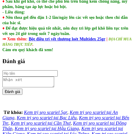
♦
Sau khi gel khô, có thể che phủ lên trên bằng kem chống nắng, mỹ
phẩm, băng tạo áp lực hoặc bó bột.
- Liều dùng:
♦
Nên thoa gel đều đặn 1-2 lần/ngày lên các vết sẹo hoặc theo chỉ dẫn
của bác sĩ.
♦
Để đạt được hiệu quả tốt nhất, nên duy trì lớp gel khô liên tục trên
vết sẹo 24 giờ trong suốt 7 ngày/tuần.
⇒ Xem thêm:
B
ột điều trị vết thương loét Multidex 25gr
|
ĐỊA CHỈ MUA
.
HÀNG TRỰC TIẾP
Cám ơn quý khách đã xem!
Đánh giá
Từ khóa:
Kem trị sẹo scariel 5gr
,
Kem trị sẹo scariel tại An
Giang
,
Kem trị sẹo scariel tại Bạc Liêu
,
Kem trị sẹo scariel tại Bến
Tre
,
Kem trị sẹo scariel tại Cần Thơ
,
Kem trị sẹo scariel tại Đồng
Tháp
,
Kem trị sẹo scariel tại Hậu Giang
,
Kem trị sẹo scariel tại
Kiên Giang
,
Kem trị sẹo scariel tại Sóc Trăng
,
Kem trị sẹo scariel