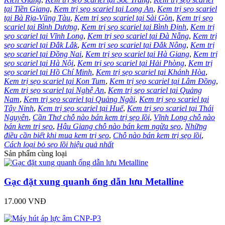
tại Tiền Giang
,
Kem trị sẹo scariel tại Long An
,
Kem trị sẹo scariel
tại Bà Rịa-Vũng Tàu
,
Kem trị sẹo scariel tại Sài Gòn
,
Kem trị sẹo
scariel tại Bình Dương
,
Kem trị sẹo scariel tại Bình Định
,
Kem trị
sẹo scariel tại Vĩnh Long
,
Kem trị sẹo scariel tại Đà Nẵng
,
Kem trị
sẹo scariel tại Đắk Lắk
,
Kem trị sẹo scariel tại Đắk Nông
,
Kem trị
sẹo scariel tại Đồng Nai
,
Kem trị sẹo scariel tại Hà Giang
,
Kem trị
sẹo scariel tại Hà Nội
,
Kem trị sẹo scariel tại Hải Phòng
,
Kem trị
sẹo scariel tại Hồ Chí Minh
,
Kem trị sẹo scariel tại Khánh Hòa
,
Kem trị sẹo scariel tại Kon Tum
,
Kem trị sẹo scariel tại Lâm Đồng
,
Kem trị sẹo scariel tại Nghệ An
,
Kem trị sẹo scariel tại Quảng
Nam
,
Kem trị sẹo scariel tại Quảng Ngãi
,
Kem trị sẹo scariel tại
Tây Ninh
,
Kem trị sẹo scariel tại Huế
,
Kem trị sẹo scariel tại Thái
Nguyên
,
Cần Thơ chỗ nào bán kem trị sẹo lồi
,
Vĩnh Long chỗ nào
bán kem trị sẹo
,
Hậu Giang chỗ nào bán kem ngừa sẹo
,
Những
điều cần biết khi mua kem trị sẹo
,
Chỗ nào bán kem trị sẹo lồi
,
Cách loại bỏ sẹo lồi hiệu quả nhất
Sản phẩm cùng loại
Gạc đặt xung quanh ống dẫn lưu Metalline
17.000 VNĐ