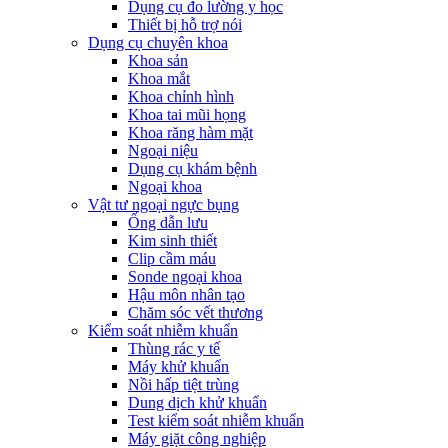
Dụng cụ đo lường y học
Thiết bị hỗ trợ nói
Dụng cụ chuyên khoa
Khoa sản
Khoa mắt
Khoa chỉnh hình
Khoa tai mũi họng
Khoa răng hàm mặt
Ngoại niệu
Dụng cụ khám bệnh
Ngoại khoa
Vật tư ngoại ngực bụng
Ống dẫn lưu
Kim sinh thiết
Clip cầm máu
Sonde ngoại khoa
Hậu môn nhân tạo
Chăm sóc vết thương
Kiểm soát nhiễm khuẩn
Thùng rác y tế
Máy khử khuẩn
Nồi hấp tiệt trùng
Dung dịch khử khuẩn
Test kiểm soát nhiễm khuẩn
Máy giặt công nghiệp