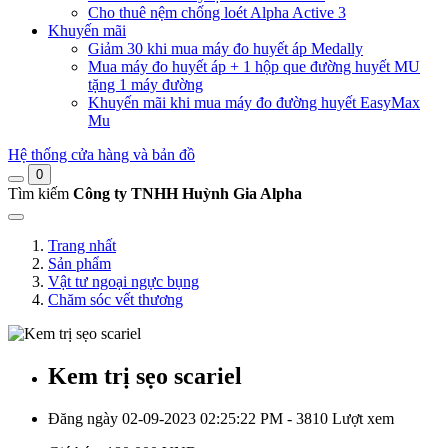
Cho thuê nệm chống loét Alpha Active 3
Khuyến mãi
Giảm 30 khi mua máy đo huyết áp Medally
Mua máy đo huyết áp + 1 hộp que đường huyết MU
tặng 1 máy đường
Khuyến mãi khi mua máy đo đường huyết EasyMax
Mu
Hệ thống cửa hàng và bản đồ
0
Tìm kiếm
Công ty TNHH Huỳnh Gia Alpha
Trang nhất
Sản phẩm
Vật tư ngoại ngực bụng
Chăm sóc vết thương
Kem trị sẹo scariel
Đăng ngày 02-09-2023 02:25:22 PM - 3810 Lượt xem