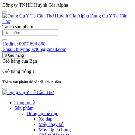
Công ty TNHH Huỳnh Gia Alpha
Huỳnh Gia Alpha
Dụng Cụ Y Tế Cần
Thơ
Tat ca san pham
Hotline:
0907 694 868
Email:
huynhgiact65@gmail.com
0
Giỏ hàng
Giỏ hàng của Bạn
Giỏ hàng trống !
Thêm sản phẩm để bắt đầu mua sắm.
Trang nhất
Sản phẩm
Dụng cụ thể dục
Xe đạp
Máy chạy bộ
Máy tập cơ bụng