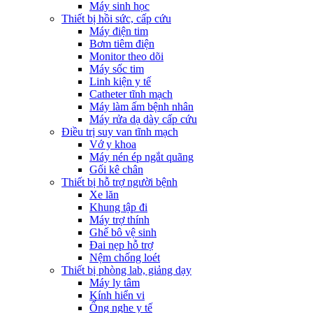
Máy sinh học
Thiết bị hồi sức, cấp cứu
Máy điện tim
Bơm tiêm điện
Monitor theo dõi
Máy sốc tim
Linh kiện y tế
Catheter tĩnh mạch
Máy làm ấm bệnh nhân
Máy rửa dạ dày cấp cứu
Điều trị suy van tĩnh mạch
Vớ y khoa
Máy nén ép ngắt quãng
Gối kê chân
Thiết bị hỗ trợ người bệnh
Xe lăn
Khung tập đi
Máy trợ thính
Ghế bô vệ sinh
Đai nẹp hỗ trợ
Nệm chống loét
Thiết bị phòng lab, giảng dạy
Máy ly tâm
Kính hiển vi
Ống nghe y tế