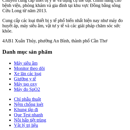
Chuyên cung cấp thiết bị y tế và dụng cụ thể dục chính hãng cho
bệnh viện, phòng khám và gia đình tại khu vực Đồng bằng sông
Cửu Long từ năm 2013.
Cung cấp các loại thiết bị y tế phổ biến nhất hiện nay như máy đo
huyết áp, máy siêu âm, vật tư y tế và các giải pháp chăm sóc sức
khỏe.
4AB1 Xuân Thủy, phường An Bình, thành phố Cần Thơ
Danh mục sản phẩm
Máy siêu âm
Monitor theo dõi
Xe lăn các loại
Giường y tế
Máy tạo oxy
Máy đo SpO2
Chỉ phẫu thuật
Nệm chống loét
Khung tập đi
Que Test nhanh
Nồi hấp tiệt trùng
Vật lý trị liệu