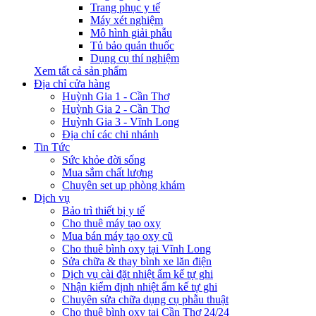
Trang phục y tế
Máy xét nghiệm
Mô hình giải phẫu
Tủ bảo quản thuốc
Dụng cụ thí nghiệm
Xem tất cả sản phẩm
Địa chỉ cửa hàng
Huỳnh Gia 1 - Cần Thơ
Huỳnh Gia 2 - Cần Thơ
Huỳnh Gia 3 - Vĩnh Long
Địa chỉ các chi nhánh
Tin Tức
Sức khỏe đời sống
Mua sắm chất lượng
Chuyên set up phòng khám
Dịch vụ
Bảo trì thiết bị y tế
Cho thuê máy tạo oxy
Mua bán máy tạo oxy cũ
Cho thuê bình oxy tại Vĩnh Long
Sửa chữa & thay bình xe lăn điện
Dịch vụ cài đặt nhiệt ẩm kế tự ghi
Nhận kiểm định nhiệt ẩm kế tự ghi
Chuyên sửa chữa dụng cụ phẫu thuật
Cho thuê bình oxy tại Cần Thơ 24/24