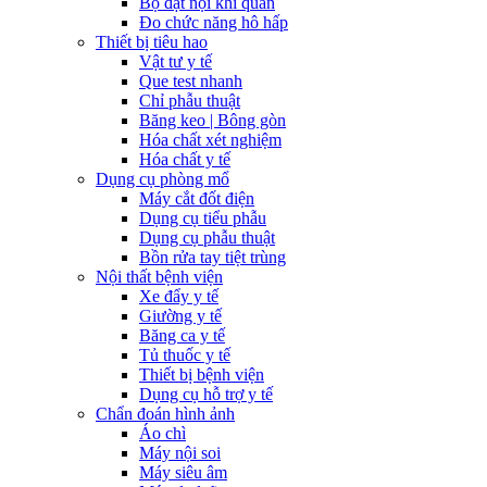
Bộ đặt nội khí quản
Đo chức năng hô hấp
Thiết bị tiêu hao
Vật tư y tế
Que test nhanh
Chỉ phẫu thuật
Băng keo | Bông gòn
Hóa chất xét nghiệm
Hóa chất y tế
Dụng cụ phòng mổ
Máy cắt đốt điện
Dụng cụ tiểu phẫu
Dụng cụ phẫu thuật
Bồn rửa tay tiệt trùng
Nội thất bệnh viện
Xe đẩy y tế
Giường y tế
Băng ca y tế
Tủ thuốc y tế
Thiết bị bệnh viện
Dụng cụ hỗ trợ y tế
Chẩn đoán hình ảnh
Áo chì
Máy nội soi
Máy siêu âm