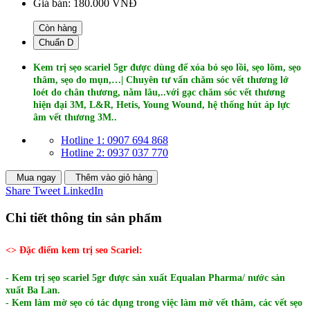
Giá bán:
180.000 VNĐ
Còn hàng
Chuẩn D
Kem trị sẹo scariel 5gr được dùng để xóa bỏ sẹo lồi, sẹo lõm, sẹo
thâm, sẹo do mụn,…| Chuyên tư vấn chăm sóc vết thương lở
loét do chân thương, nằm lâu,..với gạc chăm sóc vết thương
hiện đại 3M, L&R, Hetis, Young Wound, hệ thống hút áp lực
âm vết thương 3M..
Hotline 1: 0907 694 868
Hotline 2: 0937 037 770
Mua ngay
Thêm vào giỏ hàng
Share
Tweet
LinkedIn
Chi tiết thông tin sản phẩm
<> Đặc điểm kem trị seo Scariel:
- Kem trị sẹo scariel 5gr được sản xuất Equalan Pharma/ nước sản
xuất Ba Lan.
- Kem làm mờ sẹo có tác dụng trong việc làm mờ vết thâm, các vết sẹo