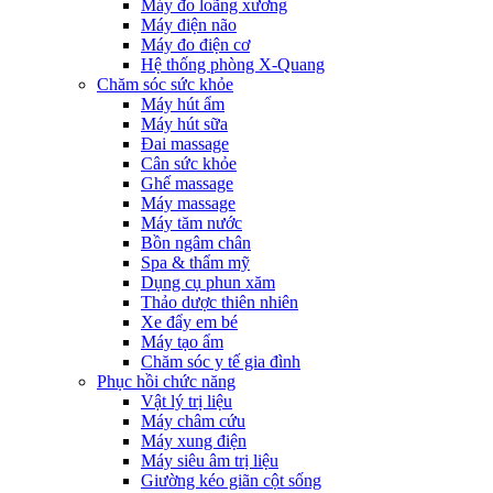
Máy đo loãng xương
Máy điện não
Máy đo điện cơ
Hệ thống phòng X-Quang
Chăm sóc sức khỏe
Máy hút ẩm
Máy hút sữa
Đai massage
Cân sức khỏe
Ghế massage
Máy massage
Máy tăm nước
Bồn ngâm chân
Spa & thẩm mỹ
Dụng cụ phun xăm
Thảo dược thiên nhiên
Xe đẩy em bé
Máy tạo ẩm
Chăm sóc y tế gia đình
Phục hồi chức năng
Vật lý trị liệu
Máy châm cứu
Máy xung điện
Máy siêu âm trị liệu
Giường kéo giãn cột sống