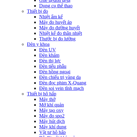
Ghế tạ-đòn tạ-tạ
Dụng cụ thể thao
Thiết bị đo
Nhiệt ẩm kế
Máy đo huyết áp
Máy đo đường huyết
Nhiệt kế đo thân nhiệt
Thước bị đo lường
Đèn y khoa
Đèn UV
Đèn khám
Đèn thị lực
Đèn tiểu phẫu
Đèn hồng ngoại
Đèn chiếu trị vàng da
Đèn đọc phim X-Quang
Đèn soi vein tĩnh mạch
Thiết bị hô hấp
Máy thở
Mở khí quản
Máy tạo oxy
Máy đo spo2
Máy hút dịch
Máy khí dung
Vật tư hô hấp