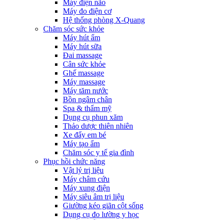
Máy điện não
Máy đo điện cơ
Hệ thống phòng X-Quang
Chăm sóc sức khỏe
Máy hút ẩm
Máy hút sữa
Đai massage
Cân sức khỏe
Ghế massage
Máy massage
Máy tăm nước
Bồn ngâm chân
Spa & thẩm mỹ
Dụng cụ phun xăm
Thảo dược thiên nhiên
Xe đẩy em bé
Máy tạo ẩm
Chăm sóc y tế gia đình
Phục hồi chức năng
Vật lý trị liệu
Máy châm cứu
Máy xung điện
Máy siêu âm trị liệu
Giường kéo giãn cột sống
Dụng cụ đo lường y học