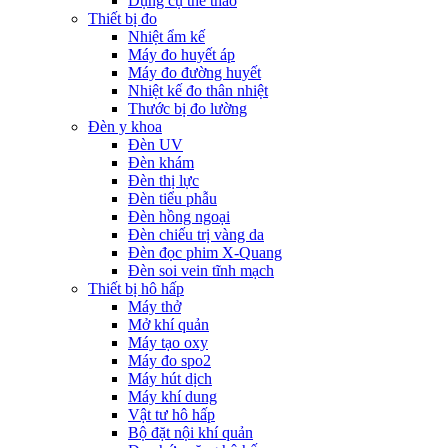
Dụng cụ thể thao
Thiết bị đo
Nhiệt ẩm kế
Máy đo huyết áp
Máy đo đường huyết
Nhiệt kế đo thân nhiệt
Thước bị đo lường
Đèn y khoa
Đèn UV
Đèn khám
Đèn thị lực
Đèn tiểu phẫu
Đèn hồng ngoại
Đèn chiếu trị vàng da
Đèn đọc phim X-Quang
Đèn soi vein tĩnh mạch
Thiết bị hô hấp
Máy thở
Mở khí quản
Máy tạo oxy
Máy đo spo2
Máy hút dịch
Máy khí dung
Vật tư hô hấp
Bộ đặt nội khí quản