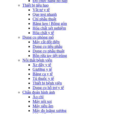
Đo chức năng hô hấp
Thiết bị tiêu hao
Vật tư y tế
Que test nhanh
Chỉ phẫu thuật
Băng keo | Bông gòn
Hóa chất xét nghiệm
Hóa chất y tế
Dụng cụ phòng mổ
Máy cắt đốt điện
Dụng cụ tiểu phẫu
Dụng cụ phẫu thuật
Bồn rửa tay tiệt trùng
Nội thất bệnh viện
Xe đẩy y tế
Giường y tế
Băng ca y tế
Tủ thuốc y tế
Thiết bị bệnh viện
Dụng cụ hỗ trợ y tế
Chẩn đoán hình ảnh
Áo chì
Máy nội soi
Máy siêu âm
Máy đo loãng xương