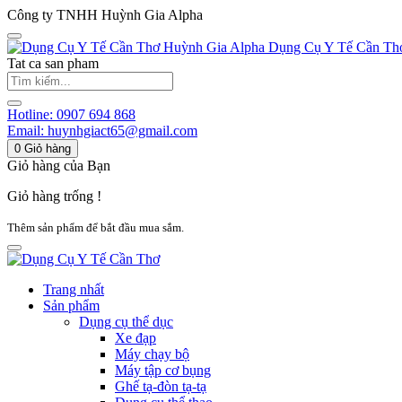
Công ty TNHH Huỳnh Gia Alpha
Huỳnh Gia Alpha
Dụng Cụ Y Tế Cần Th
Tat ca san pham
Hotline:
0907 694 868
Email:
huynhgiact65@gmail.com
0
Giỏ hàng
Giỏ hàng của Bạn
Giỏ hàng trống !
Thêm sản phẩm để bắt đầu mua sắm.
Trang nhất
Sản phẩm
Dụng cụ thể dục
Xe đạp
Máy chạy bộ
Máy tập cơ bụng
Ghế tạ-đòn tạ-tạ