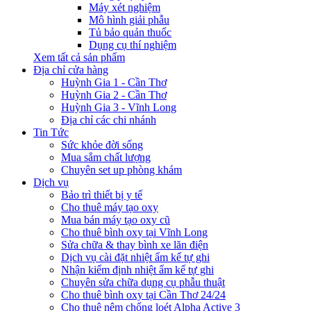
Máy xét nghiệm
Mô hình giải phẫu
Tủ bảo quản thuốc
Dụng cụ thí nghiệm
Xem tất cả sản phẩm
Địa chỉ cửa hàng
Huỳnh Gia 1 - Cần Thơ
Huỳnh Gia 2 - Cần Thơ
Huỳnh Gia 3 - Vĩnh Long
Địa chỉ các chi nhánh
Tin Tức
Sức khỏe đời sống
Mua sắm chất lượng
Chuyên set up phòng khám
Dịch vụ
Bảo trì thiết bị y tế
Cho thuê máy tạo oxy
Mua bán máy tạo oxy cũ
Cho thuê bình oxy tại Vĩnh Long
Sửa chữa & thay bình xe lăn điện
Dịch vụ cài đặt nhiệt ẩm kế tự ghi
Nhận kiểm định nhiệt ẩm kế tự ghi
Chuyên sửa chữa dụng cụ phẫu thuật
Cho thuê bình oxy tại Cần Thơ 24/24
Cho thuê nệm chống loét Alpha Active 3