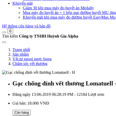
Khuyến mãi
Giảm 30 khi mua máy đo huyết áp Medally
Mua máy đo huyết áp + 1 hộp que đường huyết MU tặn
Khuyến mãi khi mua máy đo đường huyết EasyMax Mu
Hệ thống cửa hàng và bản đồ
0
Tìm kiếm
Công ty TNHH Huỳnh Gia Alpha
Trang nhất
Sản phẩm
Vật tư ngoại ngực bụng
Chăm sóc vết thương
Gạc chống dính vết thương Lomatuell 
Đăng ngày 13-06-2019 06:28:19 PM - 12184 Lượt xem
Giá bán:
18.000 VNĐ
Còn hàng