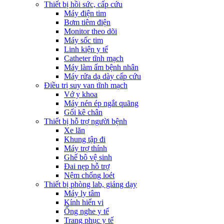
Thiết bị hồi sức, cấp cứu
Máy điện tim
Bơm tiêm điện
Monitor theo dõi
Máy sốc tim
Linh kiện y tế
Catheter tĩnh mạch
Máy làm ấm bệnh nhân
Máy rửa dạ dày cấp cứu
Điều trị suy van tĩnh mạch
Vớ y khoa
Máy nén ép ngắt quãng
Gối kê chân
Thiết bị hỗ trợ người bệnh
Xe lăn
Khung tập đi
Máy trợ thính
Ghế bô vệ sinh
Đai nẹp hỗ trợ
Nệm chống loét
Thiết bị phòng lab, giảng dạy
Máy ly tâm
Kính hiển vi
Ống nghe y tế
Trang phục y tế