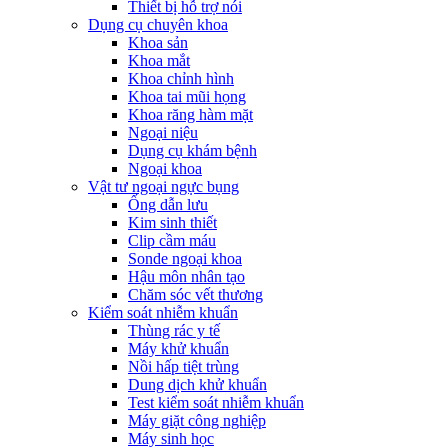
Thiết bị hỗ trợ nói
Dụng cụ chuyên khoa
Khoa sản
Khoa mắt
Khoa chỉnh hình
Khoa tai mũi họng
Khoa răng hàm mặt
Ngoại niệu
Dụng cụ khám bệnh
Ngoại khoa
Vật tư ngoại ngực bụng
Ống dẫn lưu
Kim sinh thiết
Clip cầm máu
Sonde ngoại khoa
Hậu môn nhân tạo
Chăm sóc vết thương
Kiểm soát nhiễm khuẩn
Thùng rác y tế
Máy khử khuẩn
Nồi hấp tiệt trùng
Dung dịch khử khuẩn
Test kiểm soát nhiễm khuẩn
Máy giặt công nghiệp
Máy sinh học