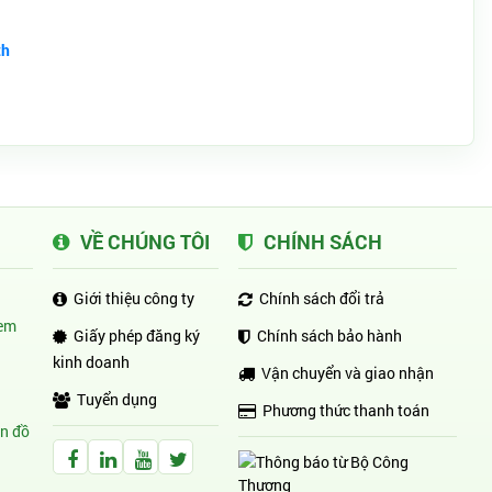
th
VỀ CHÚNG TÔI
CHÍNH SÁCH
Giới thiệu công ty
Chính sách đổi trả
em
Giấy phép đăng ký
Chính sách bảo hành
kinh doanh
Vận chuyển và giao nhận
Tuyển dụng
Phương thức thanh toán
n đồ
Facebook Huỳnh Gia Alpha
LinkedIn Huỳnh Gia Alpha
YouTube Huỳnh Gia Alpha
Twitter Huỳnh Gia Alpha