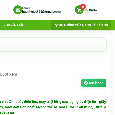
0
EMAIL:
GIỎ HÀNG
huynhgiact65@gmail.com
KHUYẾN MÃI
HỆ THỐNG CỬA HÀNG VÀ BẢN ĐỒ
 Lượt xem
Còn hàng
siêu âm, máy điện tim, máy triệt lông các loại, giấy điện tim, giấy
y, máy đẩy tinh chất Mesco thế hệ mới Ultra V Airshine, Ultra V
 đa tầng |