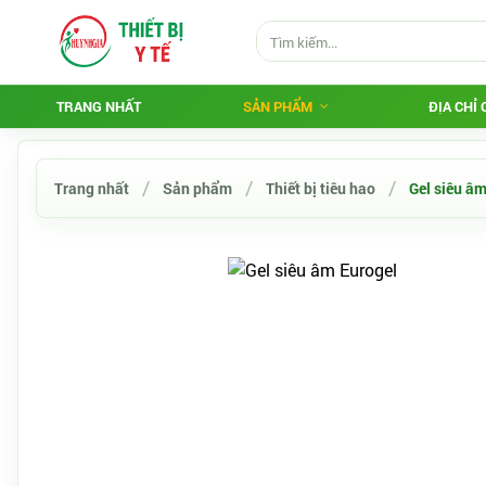
TRANG NHẤT
SẢN PHẨM
ĐỊA CHỈ
Trang nhất
Sản phẩm
Thiết bị tiêu hao
Gel siêu â