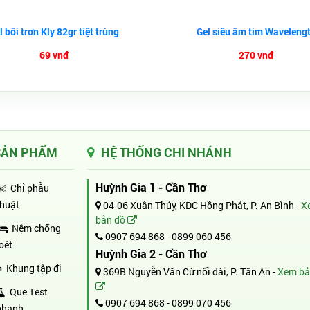
l bôi trơn Kly 82gr tiệt trùng
Gel siêu âm tim Waveleng
69 vnđ
270 vnđ
SẢN PHẨM
HỆ THỐNG CHI NHÁNH
Huỳnh Gia 1 - Cần Thơ
Chỉ phẫu
thuật
04-06 Xuân Thủy, KDC Hồng Phát, P. An Bình -
X
bản đồ
Nệm chống
0907 694 868
-
0899 060 456
loét
Huỳnh Gia 2 - Cần Thơ
Khung tập đi
369B Nguyễn Văn Cừ nối dài, P. Tân An -
Xem bả
Que Test
0907 694 868
-
0899 070 456
nhanh