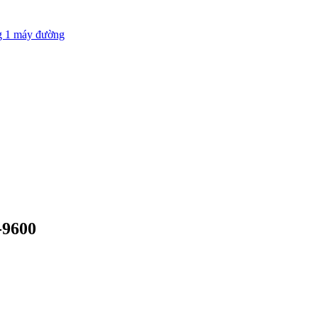
g 1 máy đường
-9600