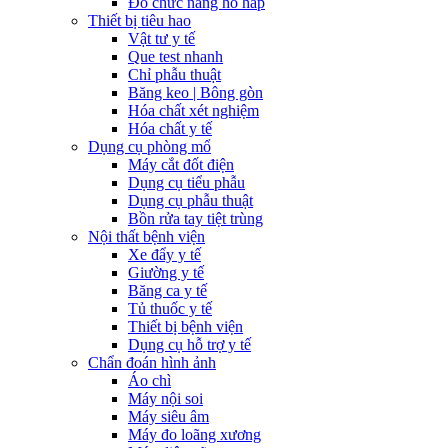
Đo chức năng hô hấp
Thiết bị tiêu hao
Vật tư y tế
Que test nhanh
Chỉ phẫu thuật
Băng keo | Bông gòn
Hóa chất xét nghiệm
Hóa chất y tế
Dụng cụ phòng mổ
Máy cắt đốt điện
Dụng cụ tiểu phẫu
Dụng cụ phẫu thuật
Bồn rửa tay tiệt trùng
Nội thất bệnh viện
Xe đẩy y tế
Giường y tế
Băng ca y tế
Tủ thuốc y tế
Thiết bị bệnh viện
Dụng cụ hỗ trợ y tế
Chẩn đoán hình ảnh
Áo chì
Máy nội soi
Máy siêu âm
Máy đo loãng xương