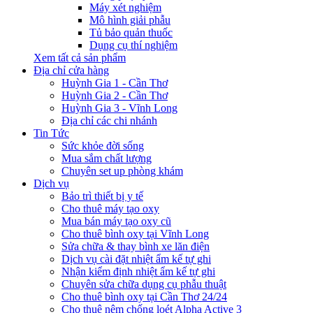
Máy xét nghiệm
Mô hình giải phẫu
Tủ bảo quản thuốc
Dụng cụ thí nghiệm
Xem tất cả sản phẩm
Địa chỉ cửa hàng
Huỳnh Gia 1 - Cần Thơ
Huỳnh Gia 2 - Cần Thơ
Huỳnh Gia 3 - Vĩnh Long
Địa chỉ các chi nhánh
Tin Tức
Sức khỏe đời sống
Mua sắm chất lượng
Chuyên set up phòng khám
Dịch vụ
Bảo trì thiết bị y tế
Cho thuê máy tạo oxy
Mua bán máy tạo oxy cũ
Cho thuê bình oxy tại Vĩnh Long
Sửa chữa & thay bình xe lăn điện
Dịch vụ cài đặt nhiệt ẩm kế tự ghi
Nhận kiểm định nhiệt ẩm kế tự ghi
Chuyên sửa chữa dụng cụ phẫu thuật
Cho thuê bình oxy tại Cần Thơ 24/24
Cho thuê nệm chống loét Alpha Active 3