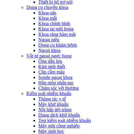
Thiết bị hỗ trợ nói
Dụng cụ chuyên khoa
Khoa sản
Khoa mắt
Khoa chỉnh hình
Khoa tai mũi họng
Khoa răng hàm mặt
Ngoại niệu
Dụng cụ khám bệnh
Ngoại khoa
Vật tư ngoại ngực bụng
Ống dẫn lưu
Kim sinh thiết
Clip cầm máu
Sonde ngoại khoa
Hậu môn nhân tạo
Chăm sóc vết thương
Kiểm soát nhiễm khuẩn
Thùng rác y tế
Máy khử khuẩn
Nồi hấp tiệt trùng
Dung dịch khử khuẩn
Test kiểm soát nhiễm khuẩn
Máy giặt công nghiệp
Máy sinh học