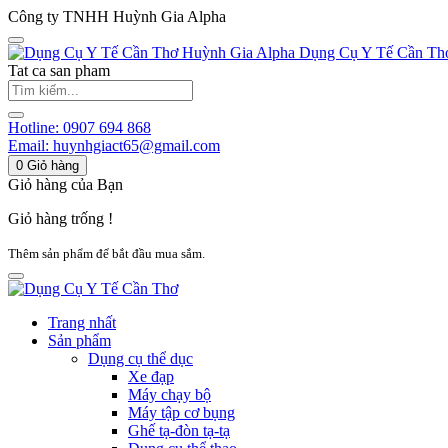
Công ty TNHH Huỳnh Gia Alpha
Huỳnh Gia Alpha
Dụng Cụ Y Tế Cần Th
Tat ca san pham
Hotline:
0907 694 868
Email:
huynhgiact65@gmail.com
0
Giỏ hàng
Giỏ hàng của Bạn
Giỏ hàng trống !
Thêm sản phẩm để bắt đầu mua sắm.
Trang nhất
Sản phẩm
Dụng cụ thể dục
Xe đạp
Máy chạy bộ
Máy tập cơ bụng
Ghế tạ-đòn tạ-tạ