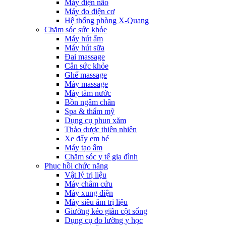
Máy điện não
Máy đo điện cơ
Hệ thống phòng X-Quang
Chăm sóc sức khỏe
Máy hút ẩm
Máy hút sữa
Đai massage
Cân sức khỏe
Ghế massage
Máy massage
Máy tăm nước
Bồn ngâm chân
Spa & thẩm mỹ
Dụng cụ phun xăm
Thảo dược thiên nhiên
Xe đẩy em bé
Máy tạo ẩm
Chăm sóc y tế gia đình
Phục hồi chức năng
Vật lý trị liệu
Máy châm cứu
Máy xung điện
Máy siêu âm trị liệu
Giường kéo giãn cột sống
Dụng cụ đo lường y học