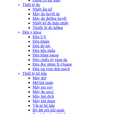
Dụng cụ thể thao
Thiết bị đo
Nhiệt ẩm kế
Máy đo huyết áp
Máy đo đường huyết
Nhiệt kế đo thân nhiệt
Thước bị đo lường
Đèn y khoa
Đèn UV
Đèn khám
Đèn thị lực
Đèn tiểu phẫu
Đèn hồng ngoại
Đèn chiếu trị vàng da
Đèn đọc phim X-Quang
Đèn soi vein tĩnh mạch
Thiết bị hô hấp
Máy thở
Mở khí quản
Máy tạo oxy
Máy đo spo2
Máy hút dịch
Máy khí dung
Vật tư hô hấp
Bộ đặt nội khí quản