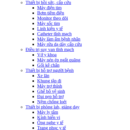
Thiết bị hồi sức, cấp cứu
Máy điện tim
Bơm tiêm điện
Monitor theo dõi
Máy sốc tim
Linh kiện y tế
Catheter tĩnh mạch
Máy làm ấm bệnh nhân
Máy rửa dạ dày cấp cứu
Điều trị suy van tĩnh mạch
Vớ y khoa
Máy nén ép ngắt quãng
Gối kê chân
Thiết bị hỗ trợ người bệnh
Xe lăn
Khung tập đi
Máy trợ thính
Ghế bô vệ sinh
Đai nẹp hỗ trợ
Nệm chống loét
Thiết bị phòng lab, giảng dạy
Máy ly tâm
Kính hiển vi
Ống nghe y tế
Trang phục y tế