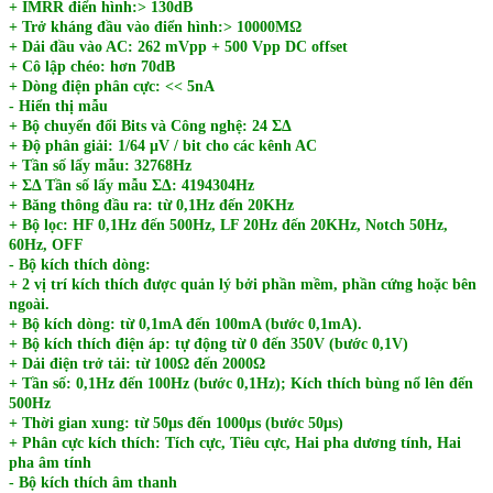
+ IMRR điển hình:> 130dB
+ Trở kháng đầu vào điển hình:> 10000MΩ
+ Dải đầu vào AC: 262 mVpp + 500 Vpp DC offset
+ Cô lập chéo: hơn 70dB
+ Dòng điện phân cực: << 5nA
- Hiển thị mẫu
+ Bộ chuyển đổi Bits và Công nghệ: 24 ΣΔ
+ Độ phân giải: 1/64 μV / bit cho các kênh AC
+ Tần số lấy mẫu: 32768Hz
+ ΣΔ Tần số lấy mẫu ΣΔ: 4194304Hz
+ Băng thông đầu ra: từ 0,1Hz đến 20KHz
+ Bộ lọc: HF 0,1Hz đến 500Hz, LF 20Hz đến 20KHz, Notch 50Hz,
60Hz, OFF
- Bộ kích thích dòng:
+ 2 vị trí kích thích được quản lý bởi phần mềm, phần cứng hoặc bên
ngoài.
+ Bộ kích dòng: từ 0,1mA đến 100mA (bước 0,1mA).
+ Bộ kích thích điện áp: tự động từ 0 đến 350V (bước 0,1V)
+ Dải điện trở tải: từ 100Ω đến 2000Ω
+ Tần số: 0,1Hz đến 100Hz (bước 0,1Hz); Kích thích bùng nổ lên đến
500Hz
+ Thời gian xung: từ 50μs đến 1000μs (bước 50μs)
+ Phân cực kích thích: Tích cực, Tiêu cực, Hai pha dương tính, Hai
pha âm tính
- Bộ kích thích âm thanh