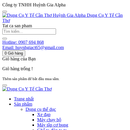
Công ty TNHH Huỳnh Gia Alpha
Huỳnh Gia Alpha
Dụng Cụ Y Tế Cần
Thơ
Tat ca san pham
Hotline:
0907 694 868
Email:
huynhgiact65@gmail.com
0
Giỏ hàng
Giỏ hàng của Bạn
Giỏ hàng trống !
Thêm sản phẩm để bắt đầu mua sắm.
Trang nhất
Sản phẩm
Dụng cụ thể dục
Xe đạp
Máy chạy bộ
Máy tập cơ bụng