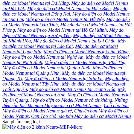
điện cơ Model Nemus tại Đà Nẵng
,
Máy đo điện cơ Model Nemus
tại Đắk Lắk
,
Máy đo điện cơ Model Nemus tại Điện Biên
,
Máy đo
điện cơ Model Nemus tại Đồng Nai
,
Máy đo điện cơ Model Nemus
tại Gia Lai
,
Máy đo điện cơ Model Nemus tại Hà Nội
,
Máy đo điện
cơ Model Nemus tại Hà Tĩnh
,
Máy đo điện cơ Model Nemus tại Hải
Phòng
,
Máy đo điện cơ Model Nemus tại Hồ Chí Minh
,
Máy đo
điện cơ Model Nemus tại Hưng Yên
,
Máy đo điện cơ Model Nemus
tại Khánh Hòa
,
Máy đo điện cơ Model Nemus tại Lai Châu
,
Máy
đo điện cơ Model Nemus tại Lào Cai
,
Máy đo điện cơ Model
Nemus tại Lạng Sơn
,
Máy đo điện cơ Model Nemus tại Lâm Đồng
,
Máy đo điện cơ Model Nemus tại Nghệ An
,
Máy đo điện cơ Model
Nemus tại Ninh Bình
,
Máy đo điện cơ Model Nemus tại Phú Thọ
,
Máy đo điện cơ Model Nemus tại Quảng Ngãi
,
Máy đo điện cơ
Model Nemus tại Quảng Ninh
,
Máy đo điện cơ Model Nemus tại
Quảng Trị
,
Máy đo điện cơ Model Nemus tại Sơn La
,
Máy đo điện
cơ Model Nemus tại Tây Ninh
,
Máy đo điện cơ Model Nemus tại
Thái Nguyên
,
Máy đo điện cơ Model Nemus tại Thanh Hóa
,
Máy
đo điện cơ Model Nemus tại Huế
,
Máy đo điện cơ Model Nemus tại
Tuyên Quang
,
Máy đo điện cơ Model Nemus có tốt không
,
Những
điều cần biết khi mua Máy đo điện cơ Model Nemus
,
Chỗ nào bán
Máy đo điện cơ Model Nemus giá rẻ
,
Chuyên bán Máy đo điện cơ
Model Nemus
,
Cần Thơ chỗ nào bán Máy đo điện cơ Model Nemus
Sản phẩm cùng loại