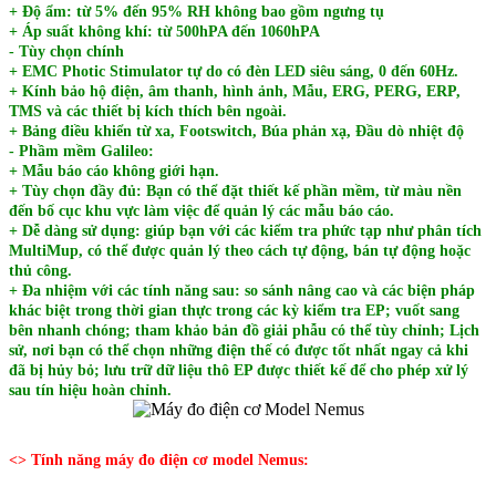
+ Độ ẩm: từ 5% đến 95% RH không bao gồm ngưng tụ
+ Áp suất không khí: từ 500hPA đến 1060hPA
- Tùy chọn chính
+ EMC Photic Stimulator tự do có đèn LED siêu sáng, 0 đến 60Hz.
+ Kính bảo hộ điện, âm thanh, hình ảnh, Mẫu, ERG, PERG, ERP,
TMS và các thiết bị kích thích bên ngoài.
+ Bảng điều khiển từ xa, Footswitch, Búa phản xạ, Đầu dò nhiệt độ
- Phầm mềm Galileo:
+ Mẫu báo cáo không giới hạn.
+ Tùy chọn đầy đủ: Bạn có thể đặt thiết kế phần mềm, từ màu nền
đến bố cục khu vực làm việc để quản lý các mẫu báo cáo.
+ Dễ dàng sử dụng: giúp bạn với các kiểm tra phức tạp như phân tích
MultiMup, có thể được quản lý theo cách tự động, bán tự động hoặc
thủ công.
+ Đa nhiệm với các tính năng sau: so sánh nâng cao và các biện pháp
khác biệt trong thời gian thực trong các kỳ kiểm tra EP; vuốt sang
bên nhanh chóng; tham khảo bản đồ giải phẫu có thể tùy chỉnh; Lịch
sử, nơi bạn có thể chọn những điện thế có được tốt nhất ngay cả khi
đã bị hủy bỏ; lưu trữ dữ liệu thô EP được thiết kế để cho phép xử lý
sau tín hiệu hoàn chỉnh.
<> Tính năng máy đo điện cơ model Nemus: