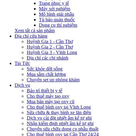
Trang phục y tế
Máy xét nghiệm
Mô hình giải phẫu
Tủ bảo quản thuốc
Dụng cụ thí nghiệm
Xem tất cả sản phẩm
Địa chỉ cửa hàng
Huỳnh Gia 1 - Cần Thơ
Huỳnh Gia 2 - Cần Thơ
Huỳnh Gia 3 - Vĩnh Long
Địa chỉ các chi nhánh
Tin Tức
Sức khỏe đời sống
Mua sắm chất lượng
Chuyên set up phòng khám
Dịch vụ
Bảo trì thiết bị y tế
Cho thuê máy tạo oxy
Mua bán máy tạo oxy cũ
Cho thuê bình oxy tại Vĩnh Long
Sửa chữa & thay bình xe lăn điện
Dịch vụ cài đặt nhiệt ẩm kế tự ghi
Nhận kiểm định nhiệt ẩm kế tự ghi
Chuyên sửa chữa dụng cụ phẫu thuật
Cho thuê bình oxy tại Cần Thơ 24/24