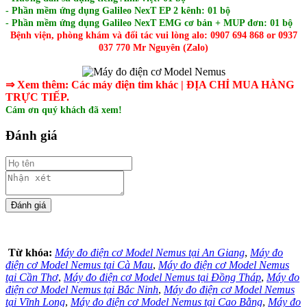
- Phần mềm ứng dụng Galileo NexT EP 2 kênh: 01 bộ
- Phần mềm ứng dụng Galileo NexT EMG cơ bản + MUP đơn: 01 bộ
Bệnh viện, phòng khám và đối tác vui lòng alo: 0907 694 868 or 0937
037 770 Mr Nguyên (Zalo)
⇒ Xem thêm: C
ác máy điện tim khác
| ĐỊA CHỈ MUA HÀNG
TRỰC TIẾP.
Cám ơn quý khách đã xem!
Đánh giá
Từ khóa:
Máy đo điện cơ Model Nemus tại An Giang
,
Máy đo
điện cơ Model Nemus tại Cà Mau
,
Máy đo điện cơ Model Nemus
tại Cần Thơ
,
Máy đo điện cơ Model Nemus tại Đồng Tháp
,
Máy đo
điện cơ Model Nemus tại Bắc Ninh
,
Máy đo điện cơ Model Nemus
tại Vĩnh Long
,
Máy đo điện cơ Model Nemus tại Cao Bằng
,
Máy đo