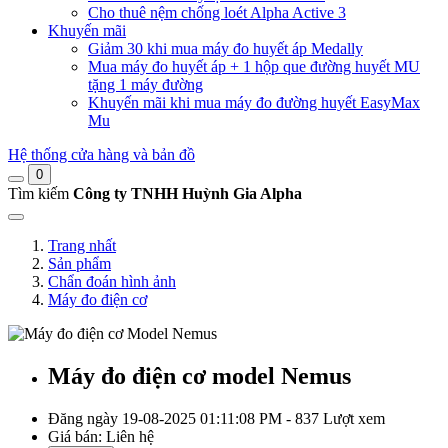
Cho thuê nệm chống loét Alpha Active 3
Khuyến mãi
Giảm 30 khi mua máy đo huyết áp Medally
Mua máy đo huyết áp + 1 hộp que đường huyết MU
tặng 1 máy đường
Khuyến mãi khi mua máy đo đường huyết EasyMax
Mu
Hệ thống cửa hàng và bản đồ
0
Tìm kiếm
Công ty TNHH Huỳnh Gia Alpha
Trang nhất
Sản phẩm
Chẩn đoán hình ảnh
Máy đo điện cơ
Máy đo điện cơ model Nemus
Đăng ngày 19-08-2025 01:11:08 PM - 837 Lượt xem
Giá bán:
Liên hệ