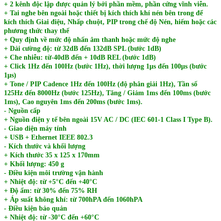
+ 2 kênh độc lập được quản lý bởi phần mềm, phần cứng vĩnh viễn.
+ Tai nghe bên ngoài hoặc thiết bị kích thích khí nén bên trong để
kích thích Giai điệu, Nhấp chuột, PIP trong chế độ Nén, hiếm hoặc các
phương thức thay thế
+ Quy định về mức độ nhấn âm thanh hoặc mức độ nghe
+ Dải cường độ: từ 32dB đến 132dB SPL (bước 1dB)
+ Che nhiễu: từ-40dB đến + 10dB REL (bước 1dB)
+ Click 1Hz đến 100Hz (bước 1Hz), thời lượng 1μs đến 100μs (bước
1μs)
+ Tone / PIP Cadence 1Hz đến 100Hz (độ phân giải 1Hz), Tần số
125Hz đến 8000Hz (bước 125Hz), Tăng / Giảm 1ms đến 100ms (bước
1ms), Cao nguyên 1ms đến 200ms (bước 1ms).
- Nguồn cấp
+ Nguồn điện y tế bên ngoài 15V AC / DC (IEC 601-1 Class I Type B).
- Giao diện máy tính
+ USB + Ethernet IEEE 802.3
- Kích thước và khối lượng
+ Kích thước 35 x 125 x 170mm
+ Khối lượng: 450 g
- Điều kiện môi trường vận hành
+ Nhiệt độ: từ +5°C đến +40°C
+ Độ ẩm: từ 30% đến 75% RH
+ Áp suất không khí: từ 700hPA đến 1060hPA
- Điều kiện bảo quản
+ Nhiệt độ: từ -30°C đến +60°C