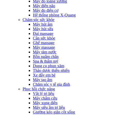
Máy đo loãng xương
Máy điện não
Máy đo điện cơ
Hệ thống phòng X-Quang
Chăm sóc sức khỏe
Máy hút ẩm
Máy hút sữa
Đai massage
Cân sức khỏe
Ghế massage
Máy massage
Máy tăm nước
Bồn ngâm chân
Spa & thẩm mỹ
Dụng cụ phun xăm
Thảo dược thiên nhiên
Xe đẩy em bé
Máy tạo ẩm
Chăm sóc y tế gia đình
Phục hồi chức năng
Vật lý trị liệu
Máy châm cứu
Máy xung điện
Máy siêu âm trị liệu
Giường kéo giãn cột sống