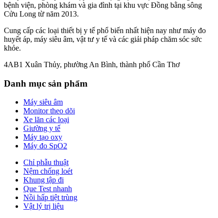
bệnh viện, phòng khám và gia đình tại khu vực Đồng bằng sông
Cửu Long từ năm 2013.
Cung cấp các loại thiết bị y tế phổ biến nhất hiện nay như máy đo
huyết áp, máy siêu âm, vật tư y tế và các giải pháp chăm sóc sức
khỏe.
4AB1 Xuân Thủy, phường An Bình, thành phố Cần Thơ
Danh mục sản phẩm
Máy siêu âm
Monitor theo dõi
Xe lăn các loại
Giường y tế
Máy tạo oxy
Máy đo SpO2
Chỉ phẫu thuật
Nệm chống loét
Khung tập đi
Que Test nhanh
Nồi hấp tiệt trùng
Vật lý trị liệu