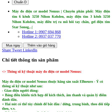
Chuẩn D
Máy đo điện cơ model Nemus | Chuyên phân phối: Máy điện
tim 6 kênh 3250 Nihon Kohden, máy điện tim 3 kênh 3250
Nihon Kohden, máy điều trị ra mồ hôi tay chân, gel điện tim
Star Sonog,..|
Hotline 1: 0907 694 868
Hotline 2: 0937 037 770
Mua ngay
Thêm vào giỏ hàng
Share
Tweet
LinkedIn
Chi tiết thông tin sản phẩm
<> Thông số kỹ thuật máy đo điện cơ model Nemus:
Máy đo điện cơ model Nemus thuộc hãng sản xuất EBneuro - Ý có
thông số kỹ thuật như sau:
- Giao diện người dùng:
+ Bảng điều khiển tích hợp để kích thích, âm thanh và quản lý điểm
đánh dấu.
+ Hai nút có thể tùy chỉnh để bắt đầu / dừng, trung bình, theo dõi tiếp
theo, v.v.