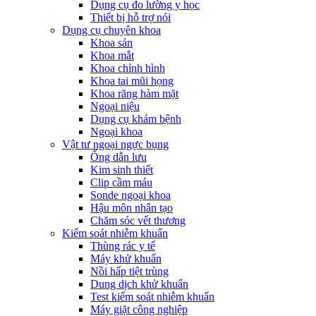
Dụng cụ đo lường y học
Thiết bị hỗ trợ nói
Dụng cụ chuyên khoa
Khoa sản
Khoa mắt
Khoa chỉnh hình
Khoa tai mũi họng
Khoa răng hàm mặt
Ngoại niệu
Dụng cụ khám bệnh
Ngoại khoa
Vật tư ngoại ngực bụng
Ống dẫn lưu
Kim sinh thiết
Clip cầm máu
Sonde ngoại khoa
Hậu môn nhân tạo
Chăm sóc vết thương
Kiểm soát nhiễm khuẩn
Thùng rác y tế
Máy khử khuẩn
Nồi hấp tiệt trùng
Dung dịch khử khuẩn
Test kiểm soát nhiễm khuẩn
Máy giặt công nghiệp