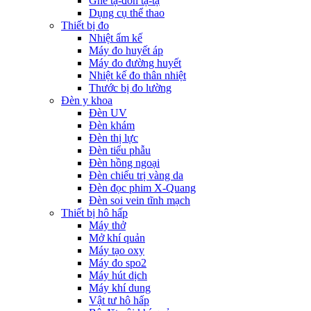
Ghế tạ-đòn tạ-tạ
Dụng cụ thể thao
Thiết bị đo
Nhiệt ẩm kế
Máy đo huyết áp
Máy đo đường huyết
Nhiệt kế đo thân nhiệt
Thước bị đo lường
Đèn y khoa
Đèn UV
Đèn khám
Đèn thị lực
Đèn tiểu phẫu
Đèn hồng ngoại
Đèn chiếu trị vàng da
Đèn đọc phim X-Quang
Đèn soi vein tĩnh mạch
Thiết bị hô hấp
Máy thở
Mở khí quản
Máy tạo oxy
Máy đo spo2
Máy hút dịch
Máy khí dung
Vật tư hô hấp