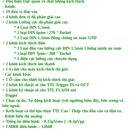
+ Dấu hiệu trực quan về chất lượng kích thích.
- Kênh:
+ 19 đơn vị đầu vào
+ 4 kênh đơn vị độ phân giải cao
+ 2 kênh Lưỡng cực độ phân giải cao
* 4 Loại DIN 1,5mm
* 2 loại DIN 6pins / 270 ° Tuchel
* 2 Loại DIN 1,5mm Bằng chứng an toàn GND
+ 2 kênh kích thích điện
* 1 Loại đầu vào lưỡng cực DIN 1,5mm Chứng minh an toàn
* 2 loại DIN 7pins / 360 ° Tuchel
* 2 điện cực lưỡng cực chuyên dụng
+ 2 kênh kích thích âm thanh
+ 1 ổ cắm cho máy kích thích thị giác
- Các kênh khác
+ 1 Ổ cắm cho thiết bị kích thích thị giác
+ 2 kênh kỹ thuật số cho TTL Trigger IN và OUT
+ 1 kênh kỹ thuật số cho TTL FLASH out
- Trigger
+ Chạy tự do, Tự động kích hoạt (với ngưỡng biên độ), bên trong và
bên ngoài.
+ Kích hoạt có thể lựa chọn TTL Cao / Thấp cho đầu vào và đầu ra.
- Kênh hiển thị analog
+ Tiếng ồn điển hình: <0,15µVrms || <0,3µVpp
+ CMRR điển hình:> 120dB