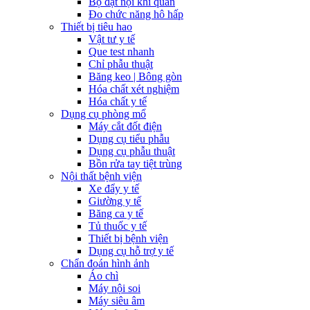
Bộ đặt nội khí quản
Đo chức năng hô hấp
Thiết bị tiêu hao
Vật tư y tế
Que test nhanh
Chỉ phẫu thuật
Băng keo | Bông gòn
Hóa chất xét nghiệm
Hóa chất y tế
Dụng cụ phòng mổ
Máy cắt đốt điện
Dụng cụ tiểu phẫu
Dụng cụ phẫu thuật
Bồn rửa tay tiệt trùng
Nội thất bệnh viện
Xe đẩy y tế
Giường y tế
Băng ca y tế
Tủ thuốc y tế
Thiết bị bệnh viện
Dụng cụ hỗ trợ y tế
Chẩn đoán hình ảnh
Áo chì
Máy nội soi
Máy siêu âm