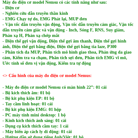
Máy đo điện cơ model Nemsu có các tính năng như sau:
- Điện cơ
- Nghiên cứu dẫn truyền thần kinh
- EMG Chạy tự do, EMG Phát lại, MUP đơn
- Vận tốc dẫn truyền vận động, Vận tốc dẫn truyền cảm giác, Vận tốc
dẫn truyền cảm giác và vận động - Inch, Sóng F, RNS, Suy giảm,
Phản xạ H, Phản xạ chớp mắt
- Điện thế gợi vận động, Điện thế gợi âm thanh, Điện thế gợi hình
ảnh, Điện thế gợi bằng điện, Điện thế gợi bằng tia laze, P300
- Phân tích đa MUP, Phân tích mô hình giao thoa, Phản ứng da giao
cảm, Kiểm tra va chạm, Phân tích sợi đơn, Phân tích EMG vĩ mô,
Ước tính số đơn vị vận động, Kiểm tra tự động
<> Cấu hình của máy đo điện cơ model Nemus:
-
Máy đo điện cơ model Nemsu có m
àn hình 22”: 01 cái
- Bộ kích thích âm: 01 bộ
- Bộ kit phụ kiện EP: 01 bộ
- Tay cầm linh hoạt: 01 cái
- Bộ kit phụ kiện EMG: 01 hộp
- PC máy tính mini desktop: 1 bộ
- Kính kích thích ánh sáng: 01 cái
- Dụng cụ kích thích cầm tay: 1 cái
- Máy biến áp cách ly di động: 01 cái
- Hướng dẫn sử dụng tiếng Anh/Việt: 01 bộ