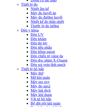
Dụng cụ thể thao
Thiết bị đo
Nhiệt ẩm kế
Máy đo huyết áp
Máy đo đường huyết
Nhiệt kế đo thân nhiệt
Thước bị đo lường
Đèn y khoa
Đèn UV
Đèn khám
Đèn thị lực
Đèn tiểu phẫu
Đèn hồng ngoại
Đèn chiếu trị vàng da
Đèn đọc phim X-Quang
Đèn soi vein tĩnh mạch
Thiết bị hô hấp
Máy thở
Mở khí quản
Máy tạo oxy
Máy đo spo2
Máy hút dịch
Máy khí dung
Vật tư hô hấp
Bộ đặt nội khí quản