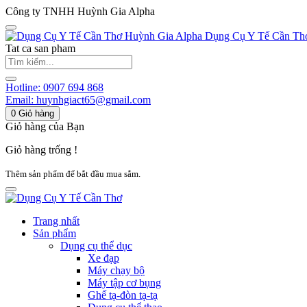
Công ty TNHH Huỳnh Gia Alpha
Huỳnh Gia Alpha
Dụng Cụ Y Tế Cần Th
Tat ca san pham
Hotline:
0907 694 868
Email:
huynhgiact65@gmail.com
0
Giỏ hàng
Giỏ hàng của Bạn
Giỏ hàng trống !
Thêm sản phẩm để bắt đầu mua sắm.
Trang nhất
Sản phẩm
Dụng cụ thể dục
Xe đạp
Máy chạy bộ
Máy tập cơ bụng
Ghế tạ-đòn tạ-tạ