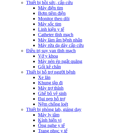
Thiết bị hồi sức, cấp cứu
Máy điện tim
Bơm tiêm điện
Monitor theo dõi
Máy sốc tim
Linh kiện y tế
Catheter tĩnh mạch
Máy làm ấm bệnh nhân
Máy rửa dạ dày cấp cứu
Điều trị suy van tĩnh mạch
Vớ y khoa
Máy nén ép ngắt quãng
Gối kê chân
Thiết bị hỗ trợ người bệnh
Xe lăn
Khung tập đi
Máy trợ thính
Ghế bô vệ sinh
Đai nẹp hỗ trợ
Nệm chống loét
Thiết bị phòng lab, giảng dạy
Máy ly tâm
Kính hiển vi
Ống nghe y tế
Trang phục y tế