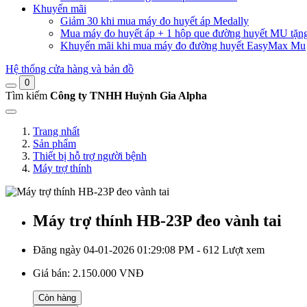
Khuyến mãi
Giảm 30 khi mua máy đo huyết áp Medally
Mua máy đo huyết áp + 1 hộp que đường huyết MU tặn
Khuyến mãi khi mua máy đo đường huyết EasyMax Mu
Hệ thống cửa hàng và bản đồ
0
Tìm kiếm
Công ty TNHH Huỳnh Gia Alpha
Trang nhất
Sản phẩm
Thiết bị hỗ trợ người bệnh
Máy trợ thính
Máy trợ thính HB-23P đeo vành tai
Đăng ngày 04-01-2026 01:29:08 PM - 612 Lượt xem
Giá bán:
2.150.000 VNĐ
Còn hàng