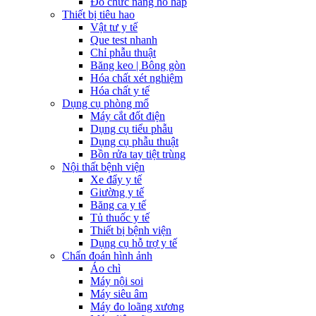
Đo chức năng hô hấp
Thiết bị tiêu hao
Vật tư y tế
Que test nhanh
Chỉ phẫu thuật
Băng keo | Bông gòn
Hóa chất xét nghiệm
Hóa chất y tế
Dụng cụ phòng mổ
Máy cắt đốt điện
Dụng cụ tiểu phẫu
Dụng cụ phẫu thuật
Bồn rửa tay tiệt trùng
Nội thất bệnh viện
Xe đẩy y tế
Giường y tế
Băng ca y tế
Tủ thuốc y tế
Thiết bị bệnh viện
Dụng cụ hỗ trợ y tế
Chẩn đoán hình ảnh
Áo chì
Máy nội soi
Máy siêu âm
Máy đo loãng xương