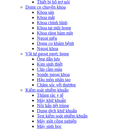
Thiết bị hỗ trợ nói
Dụng cụ chuyên khoa
Khoa sản
Khoa mắt
Khoa chỉnh hình
Khoa tai mũi họng
Khoa răng hàm mặt
Ngoại niệu
Dụng cụ khám bệnh
Ngoại khoa
Vật tư ngoại ngực bụng
Ống dẫn lưu
Kim sinh thiết
Clip cầm máu
Sonde ngoại khoa
Hậu môn nhân tạo
Chăm sóc vết thương
Kiểm soát nhiễm khuẩn
Thùng rác y tế
Máy khử khuẩn
Nồi hấp tiệt trùng
Dung dịch khử khuẩn
Test kiểm soát nhiễm khuẩn
Máy giặt công nghiệp
Máy sinh học