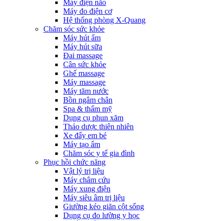
Máy điện não
Máy đo điện cơ
Hệ thống phòng X-Quang
Chăm sóc sức khỏe
Máy hút ẩm
Máy hút sữa
Đai massage
Cân sức khỏe
Ghế massage
Máy massage
Máy tăm nước
Bồn ngâm chân
Spa & thẩm mỹ
Dụng cụ phun xăm
Thảo dược thiên nhiên
Xe đẩy em bé
Máy tạo ẩm
Chăm sóc y tế gia đình
Phục hồi chức năng
Vật lý trị liệu
Máy châm cứu
Máy xung điện
Máy siêu âm trị liệu
Giường kéo giãn cột sống
Dụng cụ đo lường y học