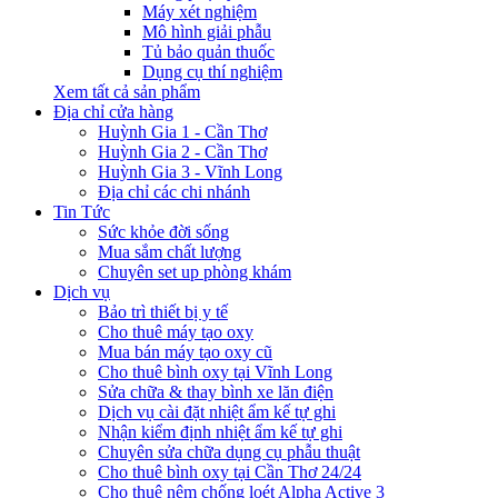
Máy xét nghiệm
Mô hình giải phẫu
Tủ bảo quản thuốc
Dụng cụ thí nghiệm
Xem tất cả sản phẩm
Địa chỉ cửa hàng
Huỳnh Gia 1 - Cần Thơ
Huỳnh Gia 2 - Cần Thơ
Huỳnh Gia 3 - Vĩnh Long
Địa chỉ các chi nhánh
Tin Tức
Sức khỏe đời sống
Mua sắm chất lượng
Chuyên set up phòng khám
Dịch vụ
Bảo trì thiết bị y tế
Cho thuê máy tạo oxy
Mua bán máy tạo oxy cũ
Cho thuê bình oxy tại Vĩnh Long
Sửa chữa & thay bình xe lăn điện
Dịch vụ cài đặt nhiệt ẩm kế tự ghi
Nhận kiểm định nhiệt ẩm kế tự ghi
Chuyên sửa chữa dụng cụ phẫu thuật
Cho thuê bình oxy tại Cần Thơ 24/24
Cho thuê nệm chống loét Alpha Active 3