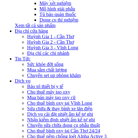
Máy xét nghiệm
Mô hình giải phẫu
Tủ bảo quản thuốc
Dụng cụ thí nghiệm
Xem tất cả sản phẩm
Địa chỉ cửa hàng
Huỳnh Gia 1 - Cần Thơ
Huỳnh Gia 2 - Cần Thơ
Huỳnh Gia 3 - Vĩnh Long
Địa chỉ các chi nhánh
Tin Tức
Sức khỏe đời sống
Mua sắm chất lượng
Chuyên set up phòng khám
Dịch vụ
Bảo trì thiết bị y tế
Cho thuê máy tạo oxy
Mua bán máy tạo oxy cũ
Cho thuê bình oxy tại Vĩnh Long
Sửa chữa & thay bình xe lăn điện
Dịch vụ cài đặt nhiệt ẩm kế tự ghi
Nhận kiểm định nhiệt ẩm kế tự ghi
Chuyên sửa chữa dụng cụ phẫu thuật
Cho thuê bình oxy tại Cần Thơ 24/24
Cho thuê nệm chống loét Alpha Active 3