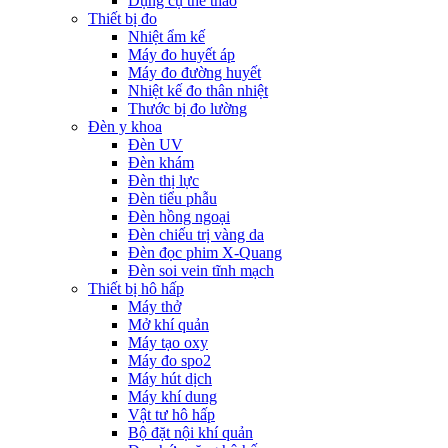
Dụng cụ thể thao
Thiết bị đo
Nhiệt ẩm kế
Máy đo huyết áp
Máy đo đường huyết
Nhiệt kế đo thân nhiệt
Thước bị đo lường
Đèn y khoa
Đèn UV
Đèn khám
Đèn thị lực
Đèn tiểu phẫu
Đèn hồng ngoại
Đèn chiếu trị vàng da
Đèn đọc phim X-Quang
Đèn soi vein tĩnh mạch
Thiết bị hô hấp
Máy thở
Mở khí quản
Máy tạo oxy
Máy đo spo2
Máy hút dịch
Máy khí dung
Vật tư hô hấp
Bộ đặt nội khí quản