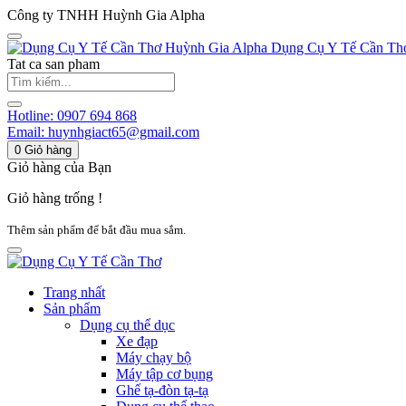
Công ty TNHH Huỳnh Gia Alpha
Huỳnh Gia Alpha
Dụng Cụ Y Tế Cần Th
Tat ca san pham
Hotline:
0907 694 868
Email:
huynhgiact65@gmail.com
0
Giỏ hàng
Giỏ hàng của Bạn
Giỏ hàng trống !
Thêm sản phẩm để bắt đầu mua sắm.
Trang nhất
Sản phẩm
Dụng cụ thể dục
Xe đạp
Máy chạy bộ
Máy tập cơ bụng
Ghế tạ-đòn tạ-tạ