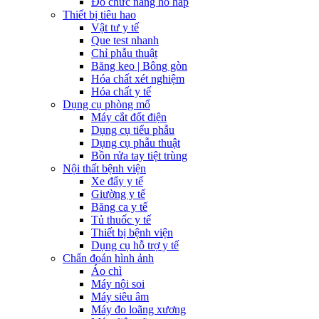
Đo chức năng hô hấp
Thiết bị tiêu hao
Vật tư y tế
Que test nhanh
Chỉ phẫu thuật
Băng keo | Bông gòn
Hóa chất xét nghiệm
Hóa chất y tế
Dụng cụ phòng mổ
Máy cắt đốt điện
Dụng cụ tiểu phẫu
Dụng cụ phẫu thuật
Bồn rửa tay tiệt trùng
Nội thất bệnh viện
Xe đẩy y tế
Giường y tế
Băng ca y tế
Tủ thuốc y tế
Thiết bị bệnh viện
Dụng cụ hỗ trợ y tế
Chẩn đoán hình ảnh
Áo chì
Máy nội soi
Máy siêu âm
Máy đo loãng xương