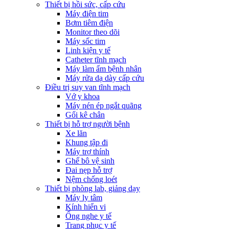
Thiết bị hồi sức, cấp cứu
Máy điện tim
Bơm tiêm điện
Monitor theo dõi
Máy sốc tim
Linh kiện y tế
Catheter tĩnh mạch
Máy làm ấm bệnh nhân
Máy rửa dạ dày cấp cứu
Điều trị suy van tĩnh mạch
Vớ y khoa
Máy nén ép ngắt quãng
Gối kê chân
Thiết bị hỗ trợ người bệnh
Xe lăn
Khung tập đi
Máy trợ thính
Ghế bô vệ sinh
Đai nẹp hỗ trợ
Nệm chống loét
Thiết bị phòng lab, giảng dạy
Máy ly tâm
Kính hiển vi
Ống nghe y tế
Trang phục y tế