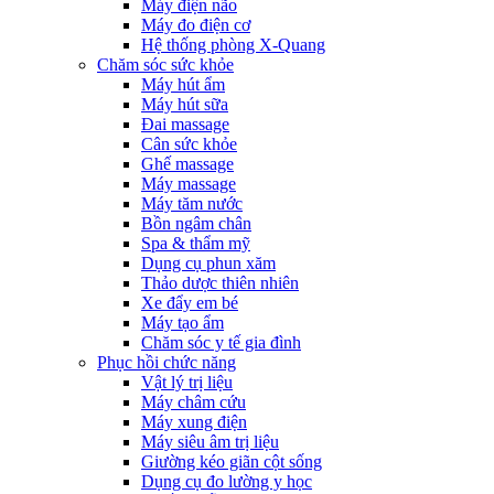
Máy điện não
Máy đo điện cơ
Hệ thống phòng X-Quang
Chăm sóc sức khỏe
Máy hút ẩm
Máy hút sữa
Đai massage
Cân sức khỏe
Ghế massage
Máy massage
Máy tăm nước
Bồn ngâm chân
Spa & thẩm mỹ
Dụng cụ phun xăm
Thảo dược thiên nhiên
Xe đẩy em bé
Máy tạo ẩm
Chăm sóc y tế gia đình
Phục hồi chức năng
Vật lý trị liệu
Máy châm cứu
Máy xung điện
Máy siêu âm trị liệu
Giường kéo giãn cột sống
Dụng cụ đo lường y học