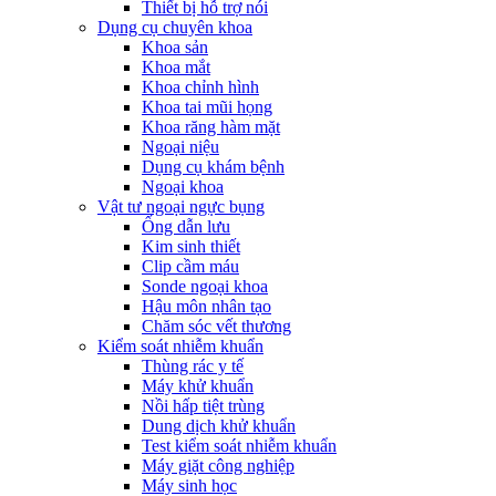
Thiết bị hỗ trợ nói
Dụng cụ chuyên khoa
Khoa sản
Khoa mắt
Khoa chỉnh hình
Khoa tai mũi họng
Khoa răng hàm mặt
Ngoại niệu
Dụng cụ khám bệnh
Ngoại khoa
Vật tư ngoại ngực bụng
Ống dẫn lưu
Kim sinh thiết
Clip cầm máu
Sonde ngoại khoa
Hậu môn nhân tạo
Chăm sóc vết thương
Kiểm soát nhiễm khuẩn
Thùng rác y tế
Máy khử khuẩn
Nồi hấp tiệt trùng
Dung dịch khử khuẩn
Test kiểm soát nhiễm khuẩn
Máy giặt công nghiệp
Máy sinh học