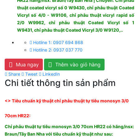
HR22 hãng/nsx: Braun/Tây Ban Nha ​| Chuyên: Chỉ phẫu
thuật coated vicryl số 0 W9430, chỉ phẫu thuật Coated
Vicryl số 4/0 - W9106, chỉ phẫu thuật vicryl rapid số
2/0 W9962, chỉ phẫu thuật Coated Vicryl số 1
W9431, chỉ phẫu thuật Coated Vicryl 3/0 W9120,..
Hotline 1: 0907 694 868
Hotline 2: 0937 037 770
Mua ngay
Thêm vào giỏ hàng
Share
Tweet
LinkedIn
Chi tiết thông tin sản phẩm
<> Tiêu chuẩn kỹ thuật chỉ phẫu thuật tự tiêu monosyn 3/0
70cm HR22:
Chỉ phẫu thuật tự tiêu monosyn 3/0 70cm HR22 có hãng/nsx:
Braun/Tây Ban Nha với tiêu chuẩn kỹ thuật như sau: