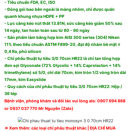
- Tiêu chuẩn FDA, EC, ISO
- Đóng gói bao bên ngoài là màng nhôm, chỉ được quấn
quanh khung nhựa HDPE + PP
- Lực căng kéo nút thắt 13.81N, sức căng kéo giảm 50% sau
14 ngày, tan hoàn toàn sau từ 60 - 90 ngày
- Sản phẩm làm bằng hợp kim AISI 300 series (304) Niken
11% theo tiêu chuẩn ASTM F899-20, đạt độ nhám bề mặt ≤
0,4 Ra, phủ silicon
- Chỉ phẫu thuật tự tiêu 3/0 70cm HR22 là chỉ tan tổng hợp
đơn sợi Glyconate (72% Glycolic + 14% Caprolacton + 14%
trimethylene) số 5/0, chỉ dài 70cm, kim tròn 1/2 vòng tròn dài
17mm, kim Easyslide
- Quy cách của chỉ phẫu thuật tự tiêu 3/0 70cm HR22: Hộp /
36 tép
Bệnh viện, phòng khám và đối tác vui lòng alo: 0907 694 868
or 0937 037 770 Mr Nguyên (Zalo)
⇒ Xem thêm:
các loại chỉ phẫu thuật khác
| ĐỊA CHỈ MUA