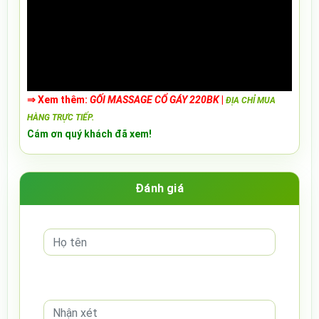
⇒ Xem thêm:
GỐI MASSAGE CỔ GÁY 220BK
|
ĐỊA CHỈ MUA
HÀNG TRỰC TIẾP.
Cám ơn quý khách đã xem!
Đánh giá