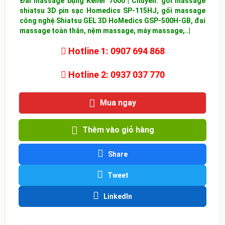
Đai massage bụng Keller 7000 | Chuyên: gối massage
shiatsu 3D pin sạc Homedics SP-115HJ,
gối massage
công nghệ Shiatsu GEL 3D HoMedics GSP-500H-GB, đai
massage toàn thân, nệm massage, máy massage,..|
Hotline 1: 0907 694 868
Hotline 2: 0937 037 770
Mua ngay
Thêm vào giỏ hàng
Share
Tweet
LinkedIn