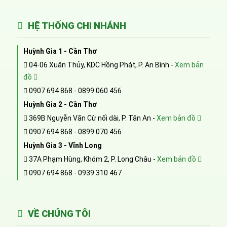
HỆ THỐNG CHI NHÁNH
Huỳnh Gia 1 - Cần Thơ
04-06 Xuân Thủy, KDC Hồng Phát, P. An Bình -
Xem bản
đồ
0907 694 868
-
0899 060 456
Huỳnh Gia 2 - Cần Thơ
369B Nguyễn Văn Cừ nối dài, P. Tân An -
Xem bản đồ
0907 694 868
-
0899 070 456
Huỳnh Gia 3 - Vĩnh Long
37A Phạm Hùng, Khóm 2, P. Long Châu -
Xem bản đồ
0907 694 868
-
0939 310 467
VỀ CHÚNG TÔI