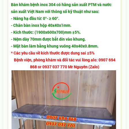
Bàn khám bệnh inox 304 có hãng sản xuất PTM và nước
sản xuất Việt Nam với thông số kỹ thuật như sau:
- Nâng hạ đầu từ: 0°- ≥ 60°.
- Chân bàn inox hộp 40x40x1mm.
- Kích thước: (1900x600x700)mm ±5%.
- Nệm dày 70mm được bắt dín vào khung.
- Mặt bàn làm bằng khung vuông 40x40x0.8mm.
* Các yêu cầu về kích thước được dung sai ±5%
Bệnh viện, phòng khám và đối tác vui lòng alo: 0907 694
868 or 0937 037 770 Mr Nguyên (Zalo)