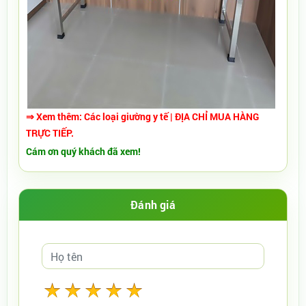
⇒ Xem thêm:
Các
loại giường y tế
| ĐỊA CHỈ MUA HÀNG
TRỰC TIẾP.
Cám ơn quý khách đã xem!
Đánh giá