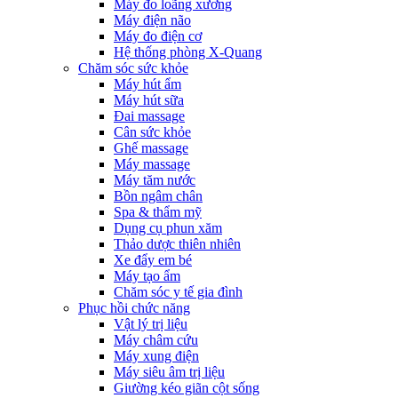
Máy đo loãng xương
Máy điện não
Máy đo điện cơ
Hệ thống phòng X-Quang
Chăm sóc sức khỏe
Máy hút ẩm
Máy hút sữa
Đai massage
Cân sức khỏe
Ghế massage
Máy massage
Máy tăm nước
Bồn ngâm chân
Spa & thẩm mỹ
Dụng cụ phun xăm
Thảo dược thiên nhiên
Xe đẩy em bé
Máy tạo ẩm
Chăm sóc y tế gia đình
Phục hồi chức năng
Vật lý trị liệu
Máy châm cứu
Máy xung điện
Máy siêu âm trị liệu
Giường kéo giãn cột sống