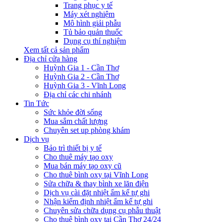
Trang phục y tế
Máy xét nghiệm
Mô hình giải phẫu
Tủ bảo quản thuốc
Dụng cụ thí nghiệm
Xem tất cả sản phẩm
Địa chỉ cửa hàng
Huỳnh Gia 1 - Cần Thơ
Huỳnh Gia 2 - Cần Thơ
Huỳnh Gia 3 - Vĩnh Long
Địa chỉ các chi nhánh
Tin Tức
Sức khỏe đời sống
Mua sắm chất lượng
Chuyên set up phòng khám
Dịch vụ
Bảo trì thiết bị y tế
Cho thuê máy tạo oxy
Mua bán máy tạo oxy cũ
Cho thuê bình oxy tại Vĩnh Long
Sửa chữa & thay bình xe lăn điện
Dịch vụ cài đặt nhiệt ẩm kế tự ghi
Nhận kiểm định nhiệt ẩm kế tự ghi
Chuyên sửa chữa dụng cụ phẫu thuật
Cho thuê bình oxy tại Cần Thơ 24/24