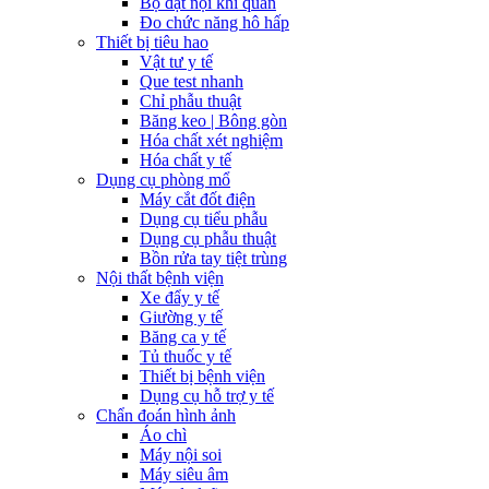
Bộ đặt nội khí quản
Đo chức năng hô hấp
Thiết bị tiêu hao
Vật tư y tế
Que test nhanh
Chỉ phẫu thuật
Băng keo | Bông gòn
Hóa chất xét nghiệm
Hóa chất y tế
Dụng cụ phòng mổ
Máy cắt đốt điện
Dụng cụ tiểu phẫu
Dụng cụ phẫu thuật
Bồn rửa tay tiệt trùng
Nội thất bệnh viện
Xe đẩy y tế
Giường y tế
Băng ca y tế
Tủ thuốc y tế
Thiết bị bệnh viện
Dụng cụ hỗ trợ y tế
Chẩn đoán hình ảnh
Áo chì
Máy nội soi
Máy siêu âm