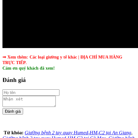
⇒ Xem thêm:
Các
loại giường y tế
khác
| ĐỊA CHỈ MUA HÀNG
TRỰC TIẾP.
Cám ơn quý khách đã xem!
Đánh giá
Từ khóa:
Giường bệnh 2 tay quay Humed-HM-C2 tại An Giang
,