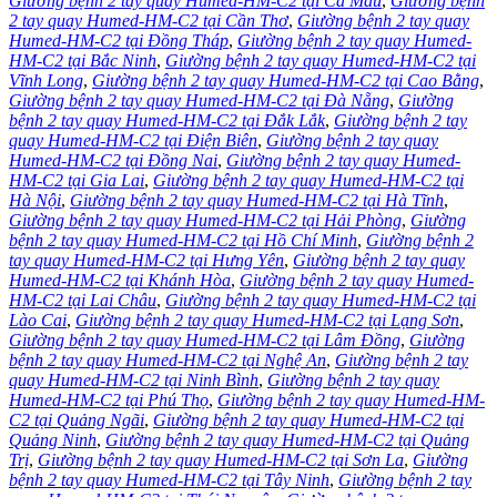
Giường bệnh 2 tay quay Humed-HM-C2 tại Cà Mau
,
Giường bệnh
2 tay quay Humed-HM-C2 tại Cần Thơ
,
Giường bệnh 2 tay quay
Humed-HM-C2 tại Đồng Tháp
,
Giường bệnh 2 tay quay Humed-
HM-C2 tại Bắc Ninh
,
Giường bệnh 2 tay quay Humed-HM-C2 tại
Vĩnh Long
,
Giường bệnh 2 tay quay Humed-HM-C2 tại Cao Bằng
,
Giường bệnh 2 tay quay Humed-HM-C2 tại Đà Nẵng
,
Giường
bệnh 2 tay quay Humed-HM-C2 tại Đắk Lắk
,
Giường bệnh 2 tay
quay Humed-HM-C2 tại Điện Biên
,
Giường bệnh 2 tay quay
Humed-HM-C2 tại Đồng Nai
,
Giường bệnh 2 tay quay Humed-
HM-C2 tại Gia Lai
,
Giường bệnh 2 tay quay Humed-HM-C2 tại
Hà Nội
,
Giường bệnh 2 tay quay Humed-HM-C2 tại Hà Tĩnh
,
Giường bệnh 2 tay quay Humed-HM-C2 tại Hải Phòng
,
Giường
bệnh 2 tay quay Humed-HM-C2 tại Hồ Chí Minh
,
Giường bệnh 2
tay quay Humed-HM-C2 tại Hưng Yên
,
Giường bệnh 2 tay quay
Humed-HM-C2 tại Khánh Hòa
,
Giường bệnh 2 tay quay Humed-
HM-C2 tại Lai Châu
,
Giường bệnh 2 tay quay Humed-HM-C2 tại
Lào Cai
,
Giường bệnh 2 tay quay Humed-HM-C2 tại Lạng Sơn
,
Giường bệnh 2 tay quay Humed-HM-C2 tại Lâm Đồng
,
Giường
bệnh 2 tay quay Humed-HM-C2 tại Nghệ An
,
Giường bệnh 2 tay
quay Humed-HM-C2 tại Ninh Bình
,
Giường bệnh 2 tay quay
Humed-HM-C2 tại Phú Thọ
,
Giường bệnh 2 tay quay Humed-HM-
C2 tại Quảng Ngãi
,
Giường bệnh 2 tay quay Humed-HM-C2 tại
Quảng Ninh
,
Giường bệnh 2 tay quay Humed-HM-C2 tại Quảng
Trị
,
Giường bệnh 2 tay quay Humed-HM-C2 tại Sơn La
,
Giường
bệnh 2 tay quay Humed-HM-C2 tại Tây Ninh
,
Giường bệnh 2 tay