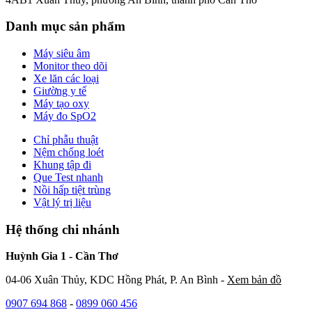
Danh mục sản phẩm
Máy siêu âm
Monitor theo dõi
Xe lăn các loại
Giường y tế
Máy tạo oxy
Máy đo SpO2
Chỉ phẫu thuật
Nệm chống loét
Khung tập đi
Que Test nhanh
Nồi hấp tiệt trùng
Vật lý trị liệu
Hệ thống chi nhánh
Huỳnh Gia 1 - Cần Thơ
04-06 Xuân Thủy, KDC Hồng Phát, P. An Bình -
Xem bản đồ
0907 694 868
-
0899 060 456