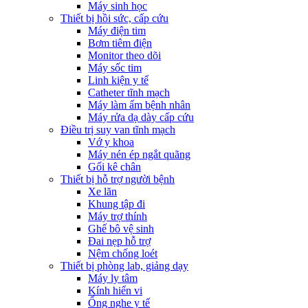
Máy sinh học
Thiết bị hồi sức, cấp cứu
Máy điện tim
Bơm tiêm điện
Monitor theo dõi
Máy sốc tim
Linh kiện y tế
Catheter tĩnh mạch
Máy làm ấm bệnh nhân
Máy rửa dạ dày cấp cứu
Điều trị suy van tĩnh mạch
Vớ y khoa
Máy nén ép ngắt quãng
Gối kê chân
Thiết bị hỗ trợ người bệnh
Xe lăn
Khung tập đi
Máy trợ thính
Ghế bô vệ sinh
Đai nẹp hỗ trợ
Nệm chống loét
Thiết bị phòng lab, giảng dạy
Máy ly tâm
Kính hiển vi
Ống nghe y tế