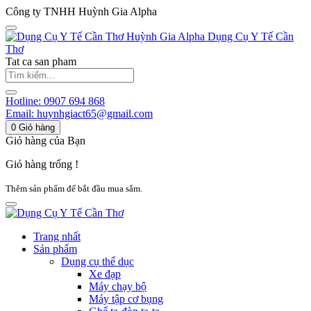
Công ty TNHH Huỳnh Gia Alpha
Huỳnh Gia Alpha
Dụng Cụ Y Tế Cần
Thơ
Tat ca san pham
Hotline:
0907 694 868
Email:
huynhgiact65@gmail.com
0
Giỏ hàng
Giỏ hàng của Bạn
Giỏ hàng trống !
Thêm sản phẩm để bắt đầu mua sắm.
Trang nhất
Sản phẩm
Dụng cụ thể dục
Xe đạp
Máy chạy bộ
Máy tập cơ bụng