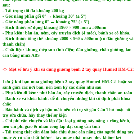
sau:
- Tải trọng tối đa khoảng 200 kg
- Góc nâng phần gối 0° → khoảng 30° (± 5°)
- Góc nâng phần lưng 0° → khoảng 75° (± 5°)
- Kích thước sử dụng khoảng 1960 × 900 mm x 500mm
- Phụ kiện: bàn ăn, nệm, cây truyền dịch (4 móc), bánh xe có khóa.
- Kích thước tổng thể khoảng 2080 × 960 x 500mm (có đầu giường và
thanh chấn)
- Chất liệu: khung thép sơn tĩnh điện; đầu giường, chân giường, lan
can bằng nhựa ABS
<> Một số lưu ý khi sử dụng giường bệnh 2 tay quay Humed HM-C2:
Lưu ý khi bạn mua g
iường bệnh 2 tay quay Humed HM-C2
hoặc so
sánh giữa các nơi bán, nên xem kỹ các điểm như sau
- Phụ kiện đi kèm: như bàn ăn, cây truyền dịch, thanh chấn an toàn
- Bánh xe và khóa bánh: dễ di chuyển nhưng khi cố định phải khóa
chắc
- Bảo hành và dịch vụ hậu mãi: nếu có trụ sở gần Cần Thơ hoặc hỗ
trợ sửa chữa, hãy thay thế sự kiện
- Chi phí vận chuyển và lắp đặt: loại giường này nặng + cồng kềnh,
nên chi phí giao & nhân công lắp đặt cũng cần tính
- Tải trọng thật cần đảm bảo chịu được cân nặng của người dùng tay
quay & cơ cấu chất lượng - tay quay phải quay nhẹ, không kẹt