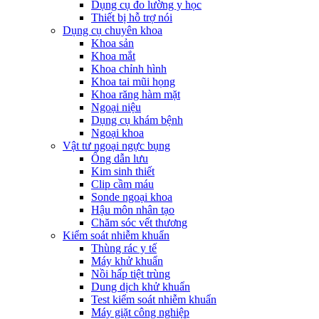
Dụng cụ đo lường y học
Thiết bị hỗ trợ nói
Dụng cụ chuyên khoa
Khoa sản
Khoa mắt
Khoa chỉnh hình
Khoa tai mũi họng
Khoa răng hàm mặt
Ngoại niệu
Dụng cụ khám bệnh
Ngoại khoa
Vật tư ngoại ngực bụng
Ống dẫn lưu
Kim sinh thiết
Clip cầm máu
Sonde ngoại khoa
Hậu môn nhân tạo
Chăm sóc vết thương
Kiểm soát nhiễm khuẩn
Thùng rác y tế
Máy khử khuẩn
Nồi hấp tiệt trùng
Dung dịch khử khuẩn
Test kiểm soát nhiễm khuẩn
Máy giặt công nghiệp