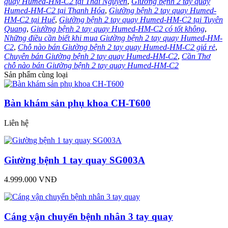
quay Humed-HM-C2 tại Thái Nguyên
,
Giường bệnh 2 tay quay
Humed-HM-C2 tại Thanh Hóa
,
Giường bệnh 2 tay quay Humed-
HM-C2 tại Huế
,
Giường bệnh 2 tay quay Humed-HM-C2 tại Tuyên
Quang
,
Giường bệnh 2 tay quay Humed-HM-C2 có tốt không
,
Những điều cần biết khi mua Giường bệnh 2 tay quay Humed-HM-
C2
,
Chỗ nào bán Giường bệnh 2 tay quay Humed-HM-C2 giá rẻ
,
Chuyên bán Giường bệnh 2 tay quay Humed-HM-C2
,
Cần Thơ
chỗ nào bán Giường bệnh 2 tay quay Humed-HM-C2
Sản phẩm cùng loại
Bàn khám sản phụ khoa CH-T600
Liên hệ
Giường bệnh 1 tay quay SG003A
4.999.000 VNĐ
Cáng vận chuyển bệnh nhân 3 tay quay