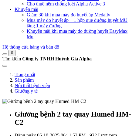
Cho thuê nệm chống loét Alpha Active 3
Khuyến mãi
Giảm 30 khi mua máy đo huyết áp Medally
Mua máy đo huyết áp + 1 hộp que đường huyết MU
tặng 1 máy đường
Khuyến mãi khi mua máy đo đường huyết EasyMax
Mu
Hệ thống cửa hàng và bản đồ
0
Tìm kiếm
Công ty TNHH Huỳnh Gia Alpha
Trang nhất
Sản phẩm
Nội thất bệnh viện
Giường y tế
Giường bệnh 2 tay quay Humed HM-
C2
Đăng ngày 05-10-2025 06:11:53 PM - 922 Lượt xem