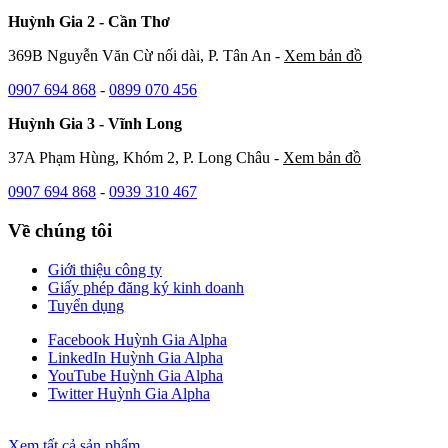
Huỳnh Gia 2 - Cần Thơ
369B Nguyễn Văn Cừ nối dài, P. Tân An -
Xem bản đồ
0907 694 868
-
0899 070 456
Huỳnh Gia 3 - Vĩnh Long
37A Phạm Hùng, Khóm 2, P. Long Châu -
Xem bản đồ
0907 694 868
-
0939 310 467
Về chúng tôi
Giới thiệu công ty
Giấy phép đăng ký kinh doanh
Tuyển dụng
Facebook Huỳnh Gia Alpha
LinkedIn Huỳnh Gia Alpha
YouTube Huỳnh Gia Alpha
Twitter Huỳnh Gia Alpha
Xem tất cả sản phẩm