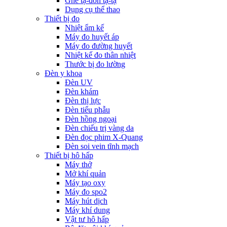
Ghế tạ-đòn tạ-tạ
Dụng cụ thể thao
Thiết bị đo
Nhiệt ẩm kế
Máy đo huyết áp
Máy đo đường huyết
Nhiệt kế đo thân nhiệt
Thước bị đo lường
Đèn y khoa
Đèn UV
Đèn khám
Đèn thị lực
Đèn tiểu phẫu
Đèn hồng ngoại
Đèn chiếu trị vàng da
Đèn đọc phim X-Quang
Đèn soi vein tĩnh mạch
Thiết bị hô hấp
Máy thở
Mở khí quản
Máy tạo oxy
Máy đo spo2
Máy hút dịch
Máy khí dung
Vật tư hô hấp