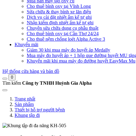
Mua bán máy tạo oxy cũ
Cho thuê bình oxy tại Vĩnh Long
Sửa chữa & thay bình xe lăn điện
Dịch vụ cài đặt nhiệt ẩm kế tự ghi
Nhận kiểm định nhiệt ẩm kế tự ghi
Chuyên sửa chữa dụng cụ phẫu thuật
Cho thuê bình oxy tại Cần Thơ 24/24
Cho thuê nệm chống loét Alpha Active 3
Khuyến mãi
Giảm 30 khi mua máy đo huyết áp Medally
Mua máy đo huyết áp + 1 hộp que đường huyết MU tặn
Khuyến mãi khi mua máy đo đường huyết EasyMax Mu
Hệ thống cửa hàng và bản đồ
0
Tìm kiếm
Công ty TNHH Huỳnh Gia Alpha
Trang nhất
Sản phẩm
Thiết bị hỗ trợ người bệnh
Khung tập đi