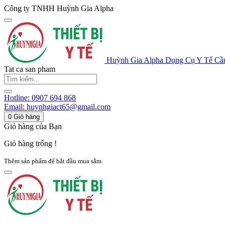
Công ty TNHH Huỳnh Gia Alpha
Huỳnh Gia Alpha
Dụng Cụ Y Tế Cầ
Tat ca san pham
Hotline:
0907 694 868
Email:
huynhgiact65@gmail.com
0
Giỏ hàng
Giỏ hàng của Bạn
Giỏ hàng trống !
Thêm sản phẩm để bắt đầu mua sắm.