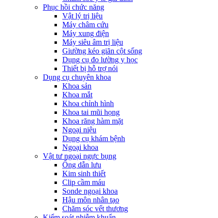
Phục hồi chức năng
Vật lý trị liệu
Máy châm cứu
Máy xung điện
Máy siêu âm trị liệu
Giường kéo giãn cột sống
Dụng cụ đo lường y học
Thiết bị hỗ trợ nói
Dụng cụ chuyên khoa
Khoa sản
Khoa mắt
Khoa chỉnh hình
Khoa tai mũi họng
Khoa răng hàm mặt
Ngoại niệu
Dụng cụ khám bệnh
Ngoại khoa
Vật tư ngoại ngực bụng
Ống dẫn lưu
Kim sinh thiết
Clip cầm máu
Sonde ngoại khoa
Hậu môn nhân tạo
Chăm sóc vết thương
Kiểm soát nhiễm khuẩn