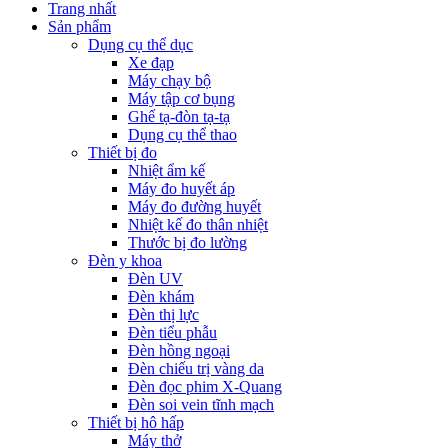
Trang nhất
Sản phẩm
Dụng cụ thể dục
Xe đạp
Máy chạy bộ
Máy tập cơ bụng
Ghế tạ-đòn tạ-tạ
Dụng cụ thể thao
Thiết bị đo
Nhiệt ẩm kế
Máy đo huyết áp
Máy đo đường huyết
Nhiệt kế đo thân nhiệt
Thước bị đo lường
Đèn y khoa
Đèn UV
Đèn khám
Đèn thị lực
Đèn tiểu phẫu
Đèn hồng ngoại
Đèn chiếu trị vàng da
Đèn đọc phim X-Quang
Đèn soi vein tĩnh mạch
Thiết bị hô hấp
Máy thở