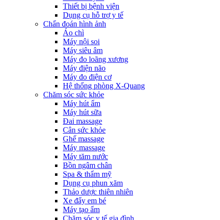
Thiết bị bệnh viện
Dụng cụ hỗ trợ y tế
Chẩn đoán hình ảnh
Áo chì
Máy nội soi
Máy siêu âm
Máy đo loãng xương
Máy điện não
Máy đo điện cơ
Hệ thống phòng X-Quang
Chăm sóc sức khỏe
Máy hút ẩm
Máy hút sữa
Đai massage
Cân sức khỏe
Ghế massage
Máy massage
Máy tăm nước
Bồn ngâm chân
Spa & thẩm mỹ
Dụng cụ phun xăm
Thảo dược thiên nhiên
Xe đẩy em bé
Máy tạo ẩm
Chăm sóc y tế gia đình