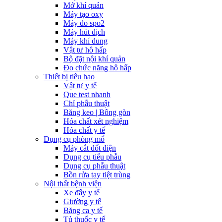
Mở khí quản
Máy tạo oxy
Máy đo spo2
Máy hút dịch
Máy khí dung
Vật tư hô hấp
Bộ đặt nội khí quản
Đo chức năng hô hấp
Thiết bị tiêu hao
Vật tư y tế
Que test nhanh
Chỉ phẫu thuật
Băng keo | Bông gòn
Hóa chất xét nghiệm
Hóa chất y tế
Dụng cụ phòng mổ
Máy cắt đốt điện
Dụng cụ tiểu phẫu
Dụng cụ phẫu thuật
Bồn rửa tay tiệt trùng
Nội thất bệnh viện
Xe đẩy y tế
Giường y tế
Băng ca y tế
Tủ thuốc y tế