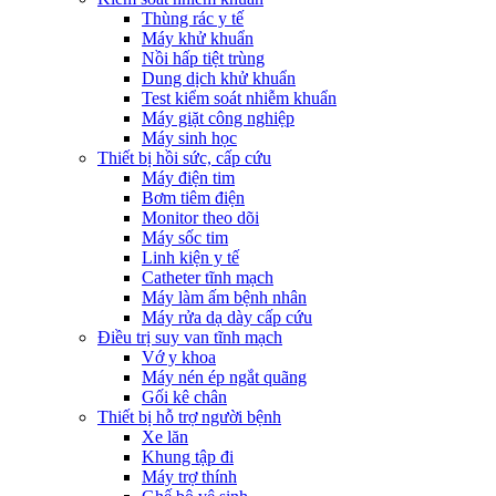
Thùng rác y tế
Máy khử khuẩn
Nồi hấp tiệt trùng
Dung dịch khử khuẩn
Test kiểm soát nhiễm khuẩn
Máy giặt công nghiệp
Máy sinh học
Thiết bị hồi sức, cấp cứu
Máy điện tim
Bơm tiêm điện
Monitor theo dõi
Máy sốc tim
Linh kiện y tế
Catheter tĩnh mạch
Máy làm ấm bệnh nhân
Máy rửa dạ dày cấp cứu
Điều trị suy van tĩnh mạch
Vớ y khoa
Máy nén ép ngắt quãng
Gối kê chân
Thiết bị hỗ trợ người bệnh
Xe lăn
Khung tập đi
Máy trợ thính