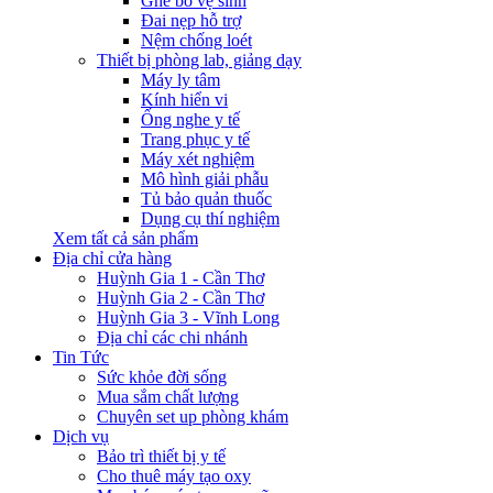
Ghế bô vệ sinh
Đai nẹp hỗ trợ
Nệm chống loét
Thiết bị phòng lab, giảng dạy
Máy ly tâm
Kính hiển vi
Ống nghe y tế
Trang phục y tế
Máy xét nghiệm
Mô hình giải phẫu
Tủ bảo quản thuốc
Dụng cụ thí nghiệm
Xem tất cả sản phẩm
Địa chỉ cửa hàng
Huỳnh Gia 1 - Cần Thơ
Huỳnh Gia 2 - Cần Thơ
Huỳnh Gia 3 - Vĩnh Long
Địa chỉ các chi nhánh
Tin Tức
Sức khỏe đời sống
Mua sắm chất lượng
Chuyên set up phòng khám
Dịch vụ
Bảo trì thiết bị y tế
Cho thuê máy tạo oxy