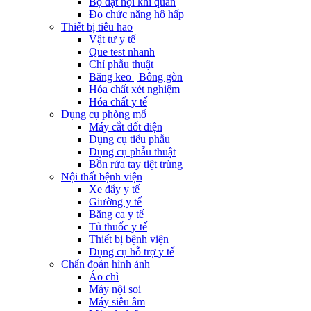
Bộ đặt nội khí quản
Đo chức năng hô hấp
Thiết bị tiêu hao
Vật tư y tế
Que test nhanh
Chỉ phẫu thuật
Băng keo | Bông gòn
Hóa chất xét nghiệm
Hóa chất y tế
Dụng cụ phòng mổ
Máy cắt đốt điện
Dụng cụ tiểu phẫu
Dụng cụ phẫu thuật
Bồn rửa tay tiệt trùng
Nội thất bệnh viện
Xe đẩy y tế
Giường y tế
Băng ca y tế
Tủ thuốc y tế
Thiết bị bệnh viện
Dụng cụ hỗ trợ y tế
Chẩn đoán hình ảnh
Áo chì
Máy nội soi
Máy siêu âm