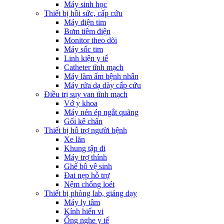
Máy sinh học
Thiết bị hồi sức, cấp cứu
Máy điện tim
Bơm tiêm điện
Monitor theo dõi
Máy sốc tim
Linh kiện y tế
Catheter tĩnh mạch
Máy làm ấm bệnh nhân
Máy rửa dạ dày cấp cứu
Điều trị suy van tĩnh mạch
Vớ y khoa
Máy nén ép ngắt quãng
Gối kê chân
Thiết bị hỗ trợ người bệnh
Xe lăn
Khung tập đi
Máy trợ thính
Ghế bô vệ sinh
Đai nẹp hỗ trợ
Nệm chống loét
Thiết bị phòng lab, giảng dạy
Máy ly tâm
Kính hiển vi
Ống nghe y tế