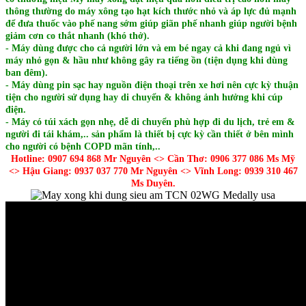
thông thường do máy xông tạo hạt kích thước nhỏ và áp lực đủ mạnh
để đưa thuốc vào phế nang sớm giúp giãn phế nhanh giúp người bệnh
giảm cơn co thắt nhanh (khó thở).
- Máy dùng được cho cả người lớn và em bé ngay cả khi đang ngủ vì
máy nhỏ gọn & hầu như không gây ra tiếng ồn (tiện dụng khi dùng
ban đêm).
- Máy dùng pin sạc hay nguồn điện thoại trên xe hơi nên cực kỳ thuận
tiện cho người sử dụng hay di chuyển & không ảnh hưởng khi cúp
điện.
- Máy có túi xách gọn nhẹ, dễ di chuyển phù hợp đi du lịch, trẻ em &
người đi tái khám,.. sản phẩm là thiết bị cực kỳ cần thiết ở bên mình
cho người có bệnh COPD mãn tính,..
Hotline: 0907 694 868 Mr Nguyên <> Cần Thơ: 0906 377 086 Ms Mỹ
<> Hậu Giang: 0937 037 770 Mr Nguyên <> Vĩnh Long: 0939 310 467
Ms Duyên.