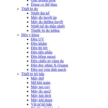
Ghế tạ-đòn tạ-tạ
Dụng cụ thể thao
Thiết bị đo
Nhiệt ẩm kế
Máy đo huyết áp
Máy đo đường huyết
Nhiệt kế đo thân nhiệt
Thước bị đo lường
Đèn y khoa
Đèn UV
Đèn khám
Đèn thị lực
Đèn tiểu phẫu
Đèn hồng ngoại
Đèn chiếu trị vàng da
Đèn đọc phim X-Quang
Đèn soi vein tĩnh mạch
Thiết bị hô hấp
Máy thở
Mở khí quản
Máy tạo oxy
Máy đo spo2
Máy hút dịch
Máy khí dung
Vật tư hô hấp