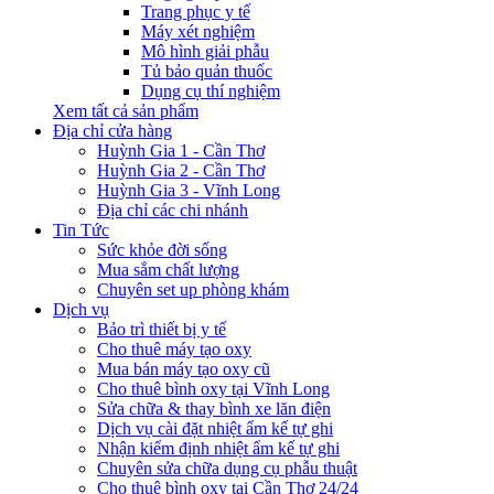
Trang phục y tế
Máy xét nghiệm
Mô hình giải phẫu
Tủ bảo quản thuốc
Dụng cụ thí nghiệm
Xem tất cả sản phẩm
Địa chỉ cửa hàng
Huỳnh Gia 1 - Cần Thơ
Huỳnh Gia 2 - Cần Thơ
Huỳnh Gia 3 - Vĩnh Long
Địa chỉ các chi nhánh
Tin Tức
Sức khỏe đời sống
Mua sắm chất lượng
Chuyên set up phòng khám
Dịch vụ
Bảo trì thiết bị y tế
Cho thuê máy tạo oxy
Mua bán máy tạo oxy cũ
Cho thuê bình oxy tại Vĩnh Long
Sửa chữa & thay bình xe lăn điện
Dịch vụ cài đặt nhiệt ẩm kế tự ghi
Nhận kiểm định nhiệt ẩm kế tự ghi
Chuyên sửa chữa dụng cụ phẫu thuật
Cho thuê bình oxy tại Cần Thơ 24/24