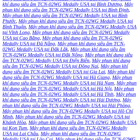
khí dung siêu âm TCN-02WG Medally USA tại Bình Dương
,
Máy
phun khí dung siêu âm TCN-02WG Medally USA tại Bình Định
,
Máy phun khí dung siêu âm TCN-02WG Medally USA tại Bình
Phước
,
Máy phun khí dung siêu âm TCN-02WG Medally USA tại
Bình Thuận
,
Máy phun khí dung siêu âm TCN-02WG Medally USA
tại Vĩnh Long
,
Máy phun khí dung siêu âm TCN-02WG Medally
USA tại Cao Bằng
,
Máy phun khí dung siêu âm TCN-02WG
Medally USA tại Đà Nẵng
,
Máy phun khí dung siêu âm TCN-
02WG Medally USA tại Đắk Lắk
,
Máy phun khí dung siêu âm
TCN-02WG Medally USA tại Đắk Nông
,
Máy phun khí dung siêu
âm TCN-02WG Medally USA tại Điện Biên
,
Máy phun khí dung
siêu âm TCN-02WG Medally USA tại Đồng Nai
,
Máy phun khí
dung siêu âm TCN-02WG Medally USA tại Gia Lai
,
Máy phun khí
dung siêu âm TCN-02WG Medally USA tại Hà Giang
,
Máy phun
khí dung siêu âm TCN-02WG Medally USA tại Hà Nam
,
Máy phun
khí dung siêu âm TCN-02WG Medally USA tại Hà Nội
,
Máy phun
khí dung siêu âm TCN-02WG Medally USA tại Hà Tĩnh
,
Máy phun
khí dung siêu âm TCN-02WG Medally USA tại Hải Dương
,
Máy
phun khí dung siêu âm TCN-02WG Medally USA tại Hải Phòng
,
Máy phun khí dung siêu âm TCN-02WG Medally USA tại Hồ Chí
Minh
,
Máy phun khí dung siêu âm TCN-02WG Medally USA tại
Khánh Hòa
,
Máy phun khí dung siêu âm TCN-02WG Medally USA
tại Kon Tum
,
Máy phun khí dung siêu âm TCN-02WG Medally
USA tại Lai Châu
,
Máy phun khí dung siêu âm TCN-02WG
Medally USA tại Lào Cai
,
Máy phun khí dung siêu âm TCN-02WG