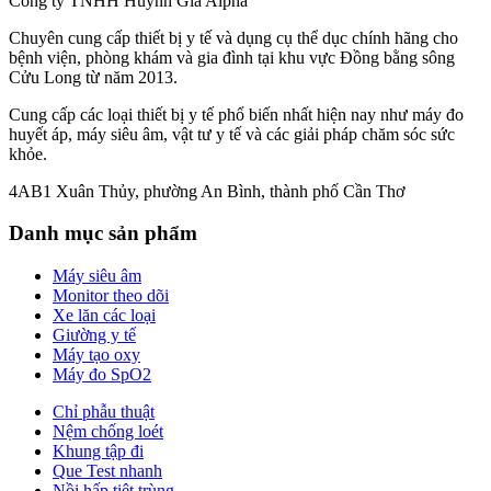
Công ty TNHH Huỳnh Gia Alpha
Chuyên cung cấp thiết bị y tế và dụng cụ thể dục chính hãng cho
bệnh viện, phòng khám và gia đình tại khu vực Đồng bằng sông
Cửu Long từ năm 2013.
Cung cấp các loại thiết bị y tế phổ biến nhất hiện nay như máy đo
huyết áp, máy siêu âm, vật tư y tế và các giải pháp chăm sóc sức
khỏe.
4AB1 Xuân Thủy, phường An Bình, thành phố Cần Thơ
Danh mục sản phẩm
Máy siêu âm
Monitor theo dõi
Xe lăn các loại
Giường y tế
Máy tạo oxy
Máy đo SpO2
Chỉ phẫu thuật
Nệm chống loét
Khung tập đi
Que Test nhanh
Nồi hấp tiệt trùng