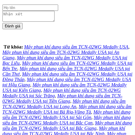
Từ khóa:
Máy phun khí dung siêu âm TCN-02WG Medally USA
,
Máy phun khí dung siêu âm TCN-02WG Medally USA tại An
Giang
,
Máy phun khí dung siêu âm TCN-02WG Medally USA tại
Bạc Liêu
,
Máy phun khí dung siêu âm TCN-02WG Medally USA tại
Bến Tre
,
Máy phun khí dung siêu âm TCN-02WG Medally USA tại
Cần Thơ
,
Máy phun khí dung siêu âm TCN-02WG Medally USA tại
Đồng Tháp
,
Máy phun khí dung siêu âm TCN-02WG Medally USA
tại Hậu Giang
,
Máy phun khí dung siêu âm TCN-02WG Medally
USA tại Kiên Giang
,
Máy phun khí dung siêu âm TCN-02WG
Medally USA tại Sóc Trăng
,
Máy phun khí dung siêu âm TCN-
02WG Medally USA tại Tiền Giang
,
Máy phun khí dung siêu âm
TCN-02WG Medally USA tại Long An
,
Máy phun khí dung siêu âm
TCN-02WG Medally USA tại Bà Rịa-Vũng Tà
,
Máy phun khí dung
siêu âm TCN-02WG Medally USA tại Sài Gòn
,
Máy phun khí dung
siêu âm TCN-02WG Medally USA tại Bắc Cạn
,
Máy phun khí dung
siêu âm TCN-02WG Medally USA tại Bắc Giang
,
Máy phun khí
dung siêu âm TCN-02WG Medally USA tại Bắc Ninh
,
Máy phun