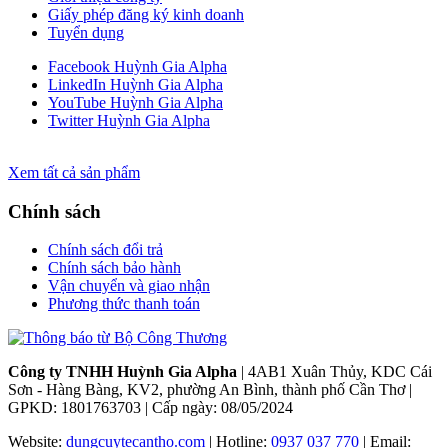
Giấy phép đăng ký kinh doanh
Tuyển dụng
Facebook Huỳnh Gia Alpha
LinkedIn Huỳnh Gia Alpha
YouTube Huỳnh Gia Alpha
Twitter Huỳnh Gia Alpha
Xem tất cả sản phẩm
Chính sách
Chính sách đổi trả
Chính sách bảo hành
Vận chuyển và giao nhận
Phương thức thanh toán
Công ty TNHH Huỳnh Gia Alpha
| 4AB1 Xuân Thủy, KDC Cái
Sơn - Hàng Bàng, KV2, phường An Bình, thành phố Cần Thơ |
GPKD: 1801763703 | Cấp ngày: 08/05/2024
Website:
dungcuytecantho.com
| Hotline:
0937 037 770
| Email: