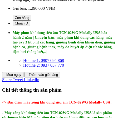
Giá bán:
1.290.000 VNĐ
Còn hàng
Chuẩn D
Máy phun khí dung siêu âm TCN-02WG Medally USA bảo
hành 2 năm | Chuyên bán: máy phun khí dung các hãng, máy
tạo oxy 3 lít 5 lít các hãng, giường bệnh điều khiển điện, giường
bệnh cơ, giường bệnh inox, máy đo huyết áp điện tử các hãng,
đệm hơi chống loét,..|
Hotline 1: 0907 694 868
Hotline 2: 0937 037 770
Mua ngay
Thêm vào giỏ hàng
Share
Tweet
LinkedIn
Chi tiết thông tin sản phẩm
<> Đặc điểm máy xông khí dung siêu âm TCN-02WG Medally USA:
- Máy xông khí dung siêu âm TCN-02WG Medally USA là sản phẩm
có thương hiệu Mỹ máy xông đạt hiệu quả hơn điều trị cao hơn máy