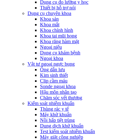
Dụng cụ đo lường y học
Thiết bị hỗ trợ nói
Dụng cụ chuyên khoa
Khoa sản
Khoa mắt
Khoa chỉnh hình
Khoa tai mũi họng
Khoa răng hàm mặt
Ngoại niệu
Dụng cụ khám bệnh
Ngoại khoa
Vật tư ngoại ngực bụng
Ống dẫn lưu
Kim sinh thiết
Clip cầm máu
Sonde ngoại khoa
Hậu môn nhân tạo
Chăm sóc vết thương
Kiểm soát nhiễm khuẩn
Thùng rác y tế
Máy khử khuẩn
Nồi hấp tiệt trùng
Dung dịch khử khuẩn
Test kiểm soát nhiễm khuẩn
Máy giặt công nghiệp