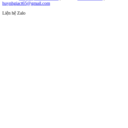
huynhgiact65@gmail.com
Liện hệ Zalo