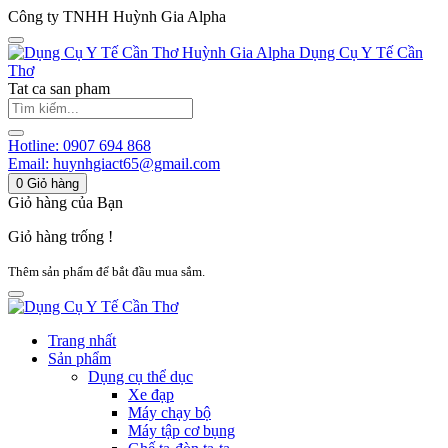
Công ty TNHH Huỳnh Gia Alpha
Huỳnh Gia Alpha
Dụng Cụ Y Tế Cần
Thơ
Tat ca san pham
Hotline:
0907 694 868
Email:
huynhgiact65@gmail.com
0
Giỏ hàng
Giỏ hàng của Bạn
Giỏ hàng trống !
Thêm sản phẩm để bắt đầu mua sắm.
Trang nhất
Sản phẩm
Dụng cụ thể dục
Xe đạp
Máy chạy bộ
Máy tập cơ bụng