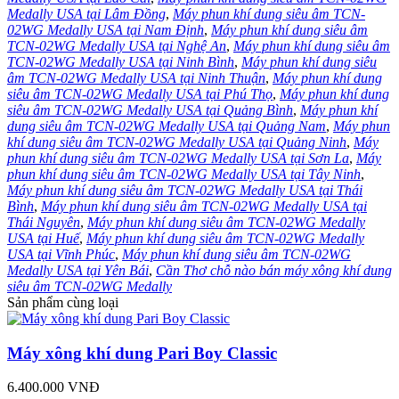
Medally USA tại Lâm Đồng
,
Máy phun khí dung siêu âm TCN-
02WG Medally USA tại Nam Định
,
Máy phun khí dung siêu âm
TCN-02WG Medally USA tại Nghệ An
,
Máy phun khí dung siêu âm
TCN-02WG Medally USA tại Ninh Bình
,
Máy phun khí dung siêu
âm TCN-02WG Medally USA tại Ninh Thuận
,
Máy phun khí dung
siêu âm TCN-02WG Medally USA tại Phú Thọ
,
Máy phun khí dung
siêu âm TCN-02WG Medally USA tại Quảng Bình
,
Máy phun khí
dung siêu âm TCN-02WG Medally USA tại Quảng Nam
,
Máy phun
khí dung siêu âm TCN-02WG Medally USA tại Quảng Ninh
,
Máy
phun khí dung siêu âm TCN-02WG Medally USA tại Sơn La
,
Máy
phun khí dung siêu âm TCN-02WG Medally USA tại Tây Ninh
,
Máy phun khí dung siêu âm TCN-02WG Medally USA tại Thái
Bình
,
Máy phun khí dung siêu âm TCN-02WG Medally USA tại
Thái Nguyên
,
Máy phun khí dung siêu âm TCN-02WG Medally
USA tại Huế
,
Máy phun khí dung siêu âm TCN-02WG Medally
USA tại Vĩnh Phúc
,
Máy phun khí dung siêu âm TCN-02WG
Medally USA tại Yên Bái
,
Cần Thơ chỗ nào bán máy xông khí dung
siêu âm TCN-02WG Medally
Sản phẩm cùng loại
Máy xông khí dung Pari Boy Classic
6.400.000 VNĐ