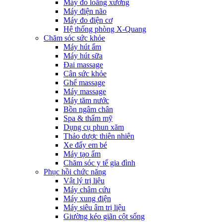
Máy đo loãng xương
Máy điện não
Máy đo điện cơ
Hệ thống phòng X-Quang
Chăm sóc sức khỏe
Máy hút ẩm
Máy hút sữa
Đai massage
Cân sức khỏe
Ghế massage
Máy massage
Máy tăm nước
Bồn ngâm chân
Spa & thẩm mỹ
Dụng cụ phun xăm
Thảo dược thiên nhiên
Xe đẩy em bé
Máy tạo ẩm
Chăm sóc y tế gia đình
Phục hồi chức năng
Vật lý trị liệu
Máy châm cứu
Máy xung điện
Máy siêu âm trị liệu
Giường kéo giãn cột sống