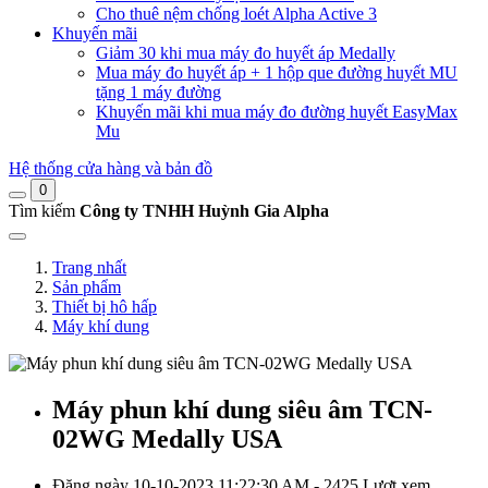
Cho thuê nệm chống loét Alpha Active 3
Khuyến mãi
Giảm 30 khi mua máy đo huyết áp Medally
Mua máy đo huyết áp + 1 hộp que đường huyết MU
tặng 1 máy đường
Khuyến mãi khi mua máy đo đường huyết EasyMax
Mu
Hệ thống cửa hàng và bản đồ
0
Tìm kiếm
Công ty TNHH Huỳnh Gia Alpha
Trang nhất
Sản phẩm
Thiết bị hô hấp
Máy khí dung
Máy phun khí dung siêu âm TCN-
02WG Medally USA
Đăng ngày 10-10-2023 11:22:30 AM - 2425 Lượt xem