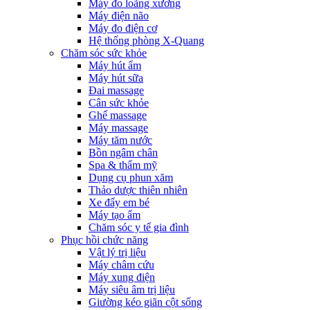
Máy đo loãng xương
Máy điện não
Máy đo điện cơ
Hệ thống phòng X-Quang
Chăm sóc sức khỏe
Máy hút ẩm
Máy hút sữa
Đai massage
Cân sức khỏe
Ghế massage
Máy massage
Máy tăm nước
Bồn ngâm chân
Spa & thẩm mỹ
Dụng cụ phun xăm
Thảo dược thiên nhiên
Xe đẩy em bé
Máy tạo ẩm
Chăm sóc y tế gia đình
Phục hồi chức năng
Vật lý trị liệu
Máy châm cứu
Máy xung điện
Máy siêu âm trị liệu
Giường kéo giãn cột sống