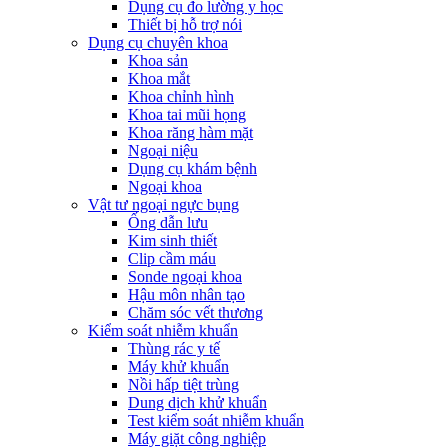
Dụng cụ đo lường y học
Thiết bị hỗ trợ nói
Dụng cụ chuyên khoa
Khoa sản
Khoa mắt
Khoa chỉnh hình
Khoa tai mũi họng
Khoa răng hàm mặt
Ngoại niệu
Dụng cụ khám bệnh
Ngoại khoa
Vật tư ngoại ngực bụng
Ống dẫn lưu
Kim sinh thiết
Clip cầm máu
Sonde ngoại khoa
Hậu môn nhân tạo
Chăm sóc vết thương
Kiểm soát nhiễm khuẩn
Thùng rác y tế
Máy khử khuẩn
Nồi hấp tiệt trùng
Dung dịch khử khuẩn
Test kiểm soát nhiễm khuẩn
Máy giặt công nghiệp