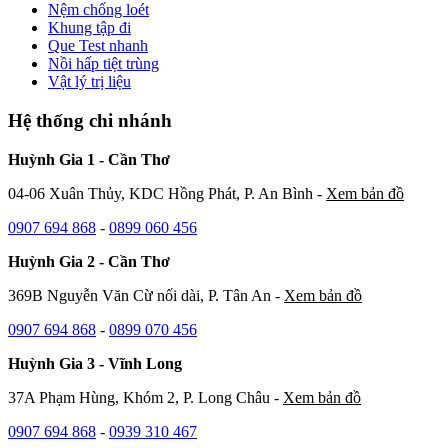
Nệm chống loét
Khung tập đi
Que Test nhanh
Nồi hấp tiệt trùng
Vật lý trị liệu
Hệ thống chi nhánh
Huỳnh Gia 1 - Cần Thơ
04-06 Xuân Thủy, KDC Hồng Phát, P. An Bình -
Xem bản đồ
0907 694 868
-
0899 060 456
Huỳnh Gia 2 - Cần Thơ
369B Nguyễn Văn Cừ nối dài, P. Tân An -
Xem bản đồ
0907 694 868
-
0899 070 456
Huỳnh Gia 3 - Vĩnh Long
37A Phạm Hùng, Khóm 2, P. Long Châu -
Xem bản đồ
0907 694 868
-
0939 310 467