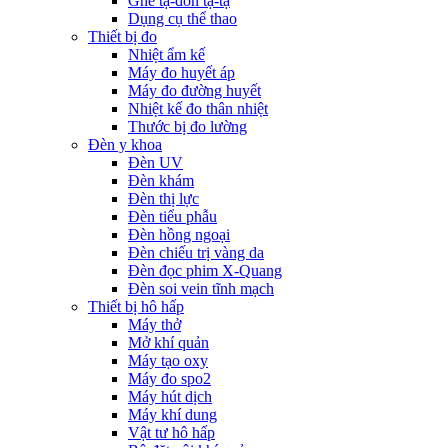
Ghế tạ-đòn tạ-tạ
Dụng cụ thể thao
Thiết bị đo
Nhiệt ẩm kế
Máy đo huyết áp
Máy đo đường huyết
Nhiệt kế đo thân nhiệt
Thước bị đo lường
Đèn y khoa
Đèn UV
Đèn khám
Đèn thị lực
Đèn tiểu phẫu
Đèn hồng ngoại
Đèn chiếu trị vàng da
Đèn đọc phim X-Quang
Đèn soi vein tĩnh mạch
Thiết bị hô hấp
Máy thở
Mở khí quản
Máy tạo oxy
Máy đo spo2
Máy hút dịch
Máy khí dung
Vật tư hô hấp