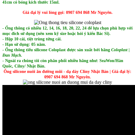
41cm có bóng kích thước 15ml.
Giá đại lý vui lòng gọi: 0907 694 868 Mr Nguyên.
- Ống thông có nhiều 12, 14, 16, 18, 20, 22, 24 để lựa chọn phù hợp với
mục đích sử dụng (nên xem kỹ size hoặc hỏi ý kiến Bác Sĩ).
- Hộp 10 cái, tiệt trùng từng cái.
- Hạn sử dụng: 05 năm.
- Ống thông tiểu silicone Coloplast được sản xuất bới hãng
Coloplast |
Đan Mạch.
- Ngoài ra chúng tôi còn phân phối nhiều hãng như: SeaWon/Hàn
Quốc, Cilny/ Nhật Bản.
Ống silicone nuôi ăn đường mũi - dạ dày Cliny Nhật Bản | Giá đại lý:
0907 694 868 Mr Nguyên.