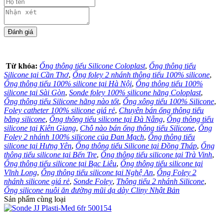
Từ khóa:
Ống thông tiểu Silicone Coloplast
,
Ống thông tiểu
Silicone tại Cần Thơ
,
Ống foley 2 nhánh thông tiểu 100% silicone
,
Ống thông tiểu 100% silicone tại Hà Nội
,
Ống thông tiểu 100%
silicone tại Sài Gòn
,
Sonde foley 100% silicone hãng Coloplast
,
Ống thông tiểu Silicone hãng nào tốt
,
Ống xông tiểu 100% Silicone
,
Foley catheter 100% silicone giá rẻ
,
Chuyên bán ống thông tiểu
bằng silicone
,
Ống thông tiểu silicone tại Đà Nẵng
,
Ống thông tiểu
silicone tại Kiên Giang
,
Chỗ nào bán ống thông tiểu Silicone
,
Ống
Foley 2 nhánh 100% silicone của Đan Mạch
,
Ống thông tiểu
silicone tại Hưng Yên
,
Ống thông tiểu Silicone tại Đồng Tháp
,
Ống
thông tiểu silicone tại Bến Tre
,
Ống thông tiểu silicone tại Trà Vinh
,
Ống thông tiểu silicone tại Bạc Liêu
,
Ống thông tiểu silicone tại
Vĩnh Long
,
Ống thông tiểu silicone tại Nghệ An
,
Ống Foley 2
nhánh silicone giá rẻ
,
Sonde Foley
,
Thông tiểu 2 nhánh Silicone
,
Ống silicone nuôi ăn đường mũi dạ dày Cliny Nhật Bản
Sản phẩm cùng loại