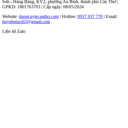
Sơn - Hàng Bàng, KV2, phường An Bình, thành phố Cần Thơ |
GPKD: 1801763703 | Cấp ngày: 08/05/2024
Website:
dungcuytecantho.com
| Hotline:
0937 037 770
| Email:
huynhgiact65@gmail.com
Liện hệ Zalo