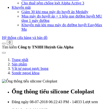
Cho thuê nệm chống loét Alpha Active 3
Khuyến mãi
Giảm 30 khi mua máy đo huyết áp Medally
Mua máy đo huyết áp + 1 hộp que đường huyết MU
tặng 1 máy đường
Khuyến mãi khi mua máy đo đường huyết EasyMax
Mu
Hệ thống cửa hàng và bản đồ
0
Tìm kiếm
Công ty TNHH Huỳnh Gia Alpha
Trang nhất
Sản phẩm
Vật tư ngoại ngực bụng
Sonde ngoại khoa
Ống thông tiểu silicone Coloplast
Đăng ngày 08-07-2018 06:22:43 PM - 14833 Lượt xem