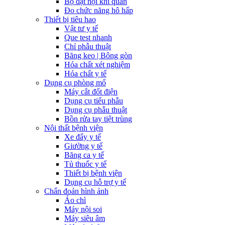
Bộ đặt nội khí quản
Đo chức năng hô hấp
Thiết bị tiêu hao
Vật tư y tế
Que test nhanh
Chỉ phẫu thuật
Băng keo | Bông gòn
Hóa chất xét nghiệm
Hóa chất y tế
Dụng cụ phòng mổ
Máy cắt đốt điện
Dụng cụ tiểu phẫu
Dụng cụ phẫu thuật
Bồn rửa tay tiệt trùng
Nội thất bệnh viện
Xe đẩy y tế
Giường y tế
Băng ca y tế
Tủ thuốc y tế
Thiết bị bệnh viện
Dụng cụ hỗ trợ y tế
Chẩn đoán hình ảnh
Áo chì
Máy nội soi
Máy siêu âm