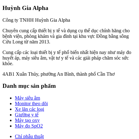
Huỳnh Gia Alpha
Công ty TNHH Huỳnh Gia Alpha
Chuyên cung cấp thiết bị y tế và dụng cụ thể dục chính hãng cho
bệnh viện, phòng khám và gia đình tại khu vực Đồng bằng sông
Cửu Long từ năm 2013.
Cung cấp các loại thiết bị y tế phổ biến nhất hiện nay như máy đo
huyết áp, máy siêu âm, vật tư y tế và các giải pháp chăm sóc sức
khỏe.
4AB1 Xuân Thủy, phường An Bình, thành phố Cần Thơ
Danh mục sản phẩm
Máy siêu âm
Monitor theo dõi
Xe lăn các loại
Giường y tế
Máy tạo oxy
Máy đo SpO2
Chỉ phẫu thuật