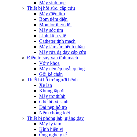
Máy sinh học
Thiết bị hồi sức, cấp cứu
Máy điện tim
Bơm tiêm điện
Monitor theo dõi
Máy sốc tim
Linh kiện y tế
Catheter tĩnh mạch
Máy làm ấm bệnh nhân
Máy rửa dạ dày cấp cứu
Điều trị suy van tĩnh mạch
Vớ y khoa
Máy nén ép ngắt quãng
Gối kê chân
Thiết bị hỗ trợ người bệnh
Xe lăn
Khung tập đi
Máy trợ thính
Ghế bô vệ sinh
Đai nẹp hỗ trợ
Nệm chống loét
Thiết bị phòng lab, giảng dạy
Máy ly tâm
Kính hiển vi
Ống nghe y tế