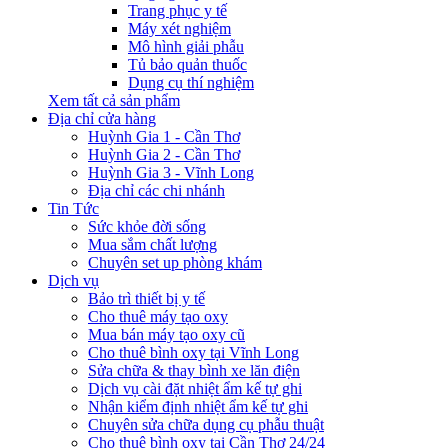
Trang phục y tế
Máy xét nghiệm
Mô hình giải phẫu
Tủ bảo quản thuốc
Dụng cụ thí nghiệm
Xem tất cả sản phẩm
Địa chỉ cửa hàng
Huỳnh Gia 1 - Cần Thơ
Huỳnh Gia 2 - Cần Thơ
Huỳnh Gia 3 - Vĩnh Long
Địa chỉ các chi nhánh
Tin Tức
Sức khỏe đời sống
Mua sắm chất lượng
Chuyên set up phòng khám
Dịch vụ
Bảo trì thiết bị y tế
Cho thuê máy tạo oxy
Mua bán máy tạo oxy cũ
Cho thuê bình oxy tại Vĩnh Long
Sửa chữa & thay bình xe lăn điện
Dịch vụ cài đặt nhiệt ẩm kế tự ghi
Nhận kiểm định nhiệt ẩm kế tự ghi
Chuyên sửa chữa dụng cụ phẫu thuật
Cho thuê bình oxy tại Cần Thơ 24/24