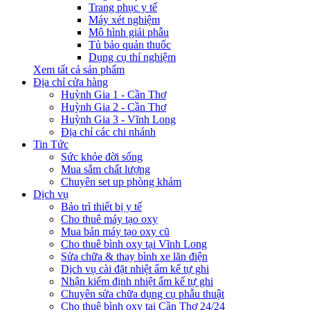
Trang phục y tế
Máy xét nghiệm
Mô hình giải phẫu
Tủ bảo quản thuốc
Dụng cụ thí nghiệm
Xem tất cả sản phẩm
Địa chỉ cửa hàng
Huỳnh Gia 1 - Cần Thơ
Huỳnh Gia 2 - Cần Thơ
Huỳnh Gia 3 - Vĩnh Long
Địa chỉ các chi nhánh
Tin Tức
Sức khỏe đời sống
Mua sắm chất lượng
Chuyên set up phòng khám
Dịch vụ
Bảo trì thiết bị y tế
Cho thuê máy tạo oxy
Mua bán máy tạo oxy cũ
Cho thuê bình oxy tại Vĩnh Long
Sửa chữa & thay bình xe lăn điện
Dịch vụ cài đặt nhiệt ẩm kế tự ghi
Nhận kiểm định nhiệt ẩm kế tự ghi
Chuyên sửa chữa dụng cụ phẫu thuật
Cho thuê bình oxy tại Cần Thơ 24/24