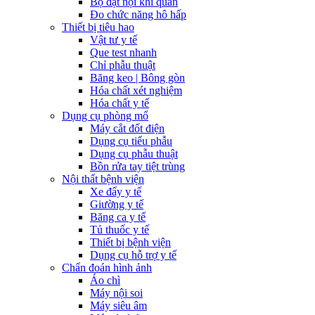
Bộ đặt nội khí quản
Đo chức năng hô hấp
Thiết bị tiêu hao
Vật tư y tế
Que test nhanh
Chỉ phẫu thuật
Băng keo | Bông gòn
Hóa chất xét nghiệm
Hóa chất y tế
Dụng cụ phòng mổ
Máy cắt đốt điện
Dụng cụ tiểu phẫu
Dụng cụ phẫu thuật
Bồn rửa tay tiệt trùng
Nội thất bệnh viện
Xe đẩy y tế
Giường y tế
Băng ca y tế
Tủ thuốc y tế
Thiết bị bệnh viện
Dụng cụ hỗ trợ y tế
Chẩn đoán hình ảnh
Áo chì
Máy nội soi
Máy siêu âm