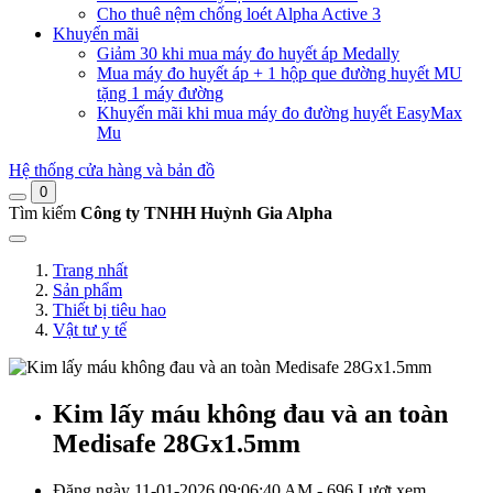
Cho thuê nệm chống loét Alpha Active 3
Khuyến mãi
Giảm 30 khi mua máy đo huyết áp Medally
Mua máy đo huyết áp + 1 hộp que đường huyết MU
tặng 1 máy đường
Khuyến mãi khi mua máy đo đường huyết EasyMax
Mu
Hệ thống cửa hàng và bản đồ
0
Tìm kiếm
Công ty TNHH Huỳnh Gia Alpha
Trang nhất
Sản phẩm
Thiết bị tiêu hao
Vật tư y tế
Kim lấy máu không đau và an toàn
Medisafe 28Gx1.5mm
Đăng ngày 11-01-2026 09:06:40 AM - 696 Lượt xem