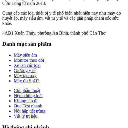
Cửu Long từ năm 2013.
Cung cấp các loại thiết bị y tế phổ biến nhất hiện nay như máy đo
huyết áp, máy siêu âm, vật tư y tế và các giải pháp chăm sóc sức
khỏe.
4AB1 Xuân Thủy, phường An Bình, thành phố Cần Thơ
Danh mục sản phẩm
Máy siêu âm
Monitor theo dõi
Xe lăn các loại
Giường y tế
Máy tạo oxy
Máy đo SpO2
Chỉ phẫu thuật
Nệm chống loét
Khung tập đi
Que Test nhanh
Nồi hấp tiệt trùng
Vật lý trị liệu
Hệ thống chi nhánh