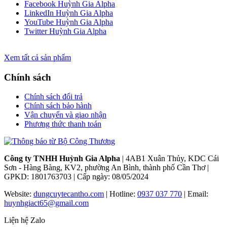
Facebook Huỳnh Gia Alpha
LinkedIn Huỳnh Gia Alpha
YouTube Huỳnh Gia Alpha
Twitter Huỳnh Gia Alpha
Xem tất cả sản phẩm
Chính sách
Chính sách đổi trả
Chính sách bảo hành
Vận chuyển và giao nhận
Phương thức thanh toán
Công ty TNHH Huỳnh Gia Alpha
| 4AB1 Xuân Thủy, KDC Cái
Sơn - Hàng Bàng, KV2, phường An Bình, thành phố Cần Thơ |
GPKD: 1801763703 | Cấp ngày: 08/05/2024
Website:
dungcuytecantho.com
| Hotline:
0937 037 770
| Email:
huynhgiact65@gmail.com
Liện hệ Zalo