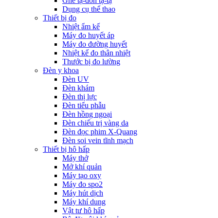
Ghế tạ-đòn tạ-tạ
Dụng cụ thể thao
Thiết bị đo
Nhiệt ẩm kế
Máy đo huyết áp
Máy đo đường huyết
Nhiệt kế đo thân nhiệt
Thước bị đo lường
Đèn y khoa
Đèn UV
Đèn khám
Đèn thị lực
Đèn tiểu phẫu
Đèn hồng ngoại
Đèn chiếu trị vàng da
Đèn đọc phim X-Quang
Đèn soi vein tĩnh mạch
Thiết bị hô hấp
Máy thở
Mở khí quản
Máy tạo oxy
Máy đo spo2
Máy hút dịch
Máy khí dung
Vật tư hô hấp