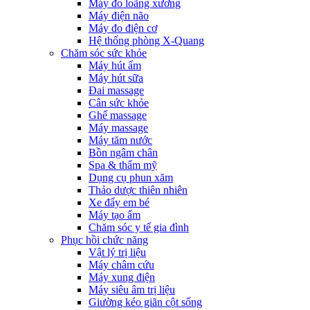
Máy đo loãng xương
Máy điện não
Máy đo điện cơ
Hệ thống phòng X-Quang
Chăm sóc sức khỏe
Máy hút ẩm
Máy hút sữa
Đai massage
Cân sức khỏe
Ghế massage
Máy massage
Máy tăm nước
Bồn ngâm chân
Spa & thẩm mỹ
Dụng cụ phun xăm
Thảo dược thiên nhiên
Xe đẩy em bé
Máy tạo ẩm
Chăm sóc y tế gia đình
Phục hồi chức năng
Vật lý trị liệu
Máy châm cứu
Máy xung điện
Máy siêu âm trị liệu
Giường kéo giãn cột sống