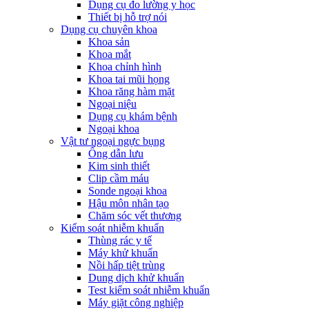
Dụng cụ đo lường y học
Thiết bị hỗ trợ nói
Dụng cụ chuyên khoa
Khoa sản
Khoa mắt
Khoa chỉnh hình
Khoa tai mũi họng
Khoa răng hàm mặt
Ngoại niệu
Dụng cụ khám bệnh
Ngoại khoa
Vật tư ngoại ngực bụng
Ống dẫn lưu
Kim sinh thiết
Clip cầm máu
Sonde ngoại khoa
Hậu môn nhân tạo
Chăm sóc vết thương
Kiểm soát nhiễm khuẩn
Thùng rác y tế
Máy khử khuẩn
Nồi hấp tiệt trùng
Dung dịch khử khuẩn
Test kiểm soát nhiễm khuẩn
Máy giặt công nghiệp