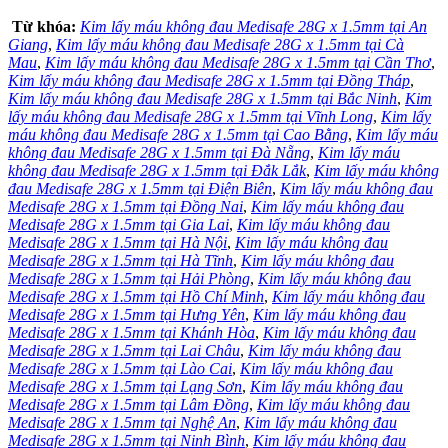
Từ khóa:
Kim lấy máu không đau Medisafe 28G x 1.5mm tại An
Giang
,
Kim lấy máu không đau Medisafe 28G x 1.5mm tại Cà
Mau
,
Kim lấy máu không đau Medisafe 28G x 1.5mm tại Cần Thơ
,
Kim lấy máu không đau Medisafe 28G x 1.5mm tại Đồng Tháp
,
Kim lấy máu không đau Medisafe 28G x 1.5mm tại Bắc Ninh
,
Kim
lấy máu không đau Medisafe 28G x 1.5mm tại Vĩnh Long
,
Kim lấy
máu không đau Medisafe 28G x 1.5mm tại Cao Bằng
,
Kim lấy máu
không đau Medisafe 28G x 1.5mm tại Đà Nẵng
,
Kim lấy máu
không đau Medisafe 28G x 1.5mm tại Đắk Lắk
,
Kim lấy máu không
đau Medisafe 28G x 1.5mm tại Điện Biên
,
Kim lấy máu không đau
Medisafe 28G x 1.5mm tại Đồng Nai
,
Kim lấy máu không đau
Medisafe 28G x 1.5mm tại Gia Lai
,
Kim lấy máu không đau
Medisafe 28G x 1.5mm tại Hà Nội
,
Kim lấy máu không đau
Medisafe 28G x 1.5mm tại Hà Tĩnh
,
Kim lấy máu không đau
Medisafe 28G x 1.5mm tại Hải Phòng
,
Kim lấy máu không đau
Medisafe 28G x 1.5mm tại Hồ Chí Minh
,
Kim lấy máu không đau
Medisafe 28G x 1.5mm tại Hưng Yên
,
Kim lấy máu không đau
Medisafe 28G x 1.5mm tại Khánh Hòa
,
Kim lấy máu không đau
Medisafe 28G x 1.5mm tại Lai Châu
,
Kim lấy máu không đau
Medisafe 28G x 1.5mm tại Lào Cai
,
Kim lấy máu không đau
Medisafe 28G x 1.5mm tại Lạng Sơn
,
Kim lấy máu không đau
Medisafe 28G x 1.5mm tại Lâm Đồng
,
Kim lấy máu không đau
Medisafe 28G x 1.5mm tại Nghệ An
,
Kim lấy máu không đau
Medisafe 28G x 1.5mm tại Ninh Bình
,
Kim lấy máu không đau