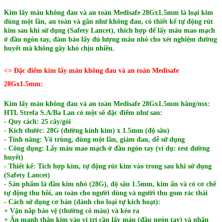
Kim lấy máu không đau và an toàn Medisafe 28Gx1.5mm là loại kim
dùng một lần, an toàn và gần như không đau, có thiết kế tự động rút
kim sau khi sử dụng (Safety Lancet), thích hợp để lấy máu mao mạch
ở đầu ngón tay, đảm bảo lấy đủ lượng máu nhỏ cho xét nghiệm đường
huyết mà không gây khó chịu nhiều.
<> Đặc điểm kim lấy máu không đau và an toàn Medisafe
28Gx1.5mm:
Kim lấy máu không đau và an toàn Medisafe 28Gx1.5mm hãng/nsx:
HTL Strefa S.A/Ba Lan có một số đặc điểm như sau:
- Quy cách: 25 cây/gói
- Kích thước: 28G (đường kính kim) x 1.5mm (độ sâu)
- Tính năng: Vô trùng, dùng một lần, giảm đau, dễ sử dụng
- Công dụng: Lấy máu mao mạch ở đầu ngón tay (ví dụ: test đường
huyết)
- Thiết kế: Tích hợp kim, tự động rút kim vào trong sau khi sử dụng
(Safety Lancet)
- Sản phẩm là đầu kim nhỏ (28G), độ sâu 1.5mm, kim ẩn và có cơ chế
tự động thu hồi, an toàn cho người dùng và người thu gom rác thải
- Cách sử dụng cơ bản (dành cho loại tự kích hoạt):
+ Vặn nắp bảo vệ (thường có màu) và kéo ra
+ Ấn mạnh thân kim vào vị trí cần lấy máu (đầu ngón tay) và nhấn