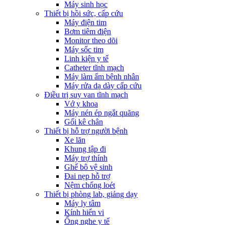
Máy sinh học
Thiết bị hồi sức, cấp cứu
Máy điện tim
Bơm tiêm điện
Monitor theo dõi
Máy sốc tim
Linh kiện y tế
Catheter tĩnh mạch
Máy làm ấm bệnh nhân
Máy rửa dạ dày cấp cứu
Điều trị suy van tĩnh mạch
Vớ y khoa
Máy nén ép ngắt quãng
Gối kê chân
Thiết bị hỗ trợ người bệnh
Xe lăn
Khung tập đi
Máy trợ thính
Ghế bô vệ sinh
Đai nẹp hỗ trợ
Nệm chống loét
Thiết bị phòng lab, giảng dạy
Máy ly tâm
Kính hiển vi
Ống nghe y tế