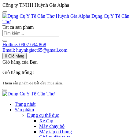
Công ty TNHH Huỳnh Gia Alpha
Huỳnh Gia Alpha
Dụng Cụ Y Tế Cần
Thơ
Tat ca san pham
Hotline:
0907 694 868
Email:
huynhgiact65@gmail.com
0
Giỏ hàng
Giỏ hàng của Bạn
Giỏ hàng trống !
Thêm sản phẩm để bắt đầu mua sắm.
Trang nhất
Sản phẩm
Dụng cụ thể dục
Xe đạp
Máy chạy bộ
Máy tập cơ bụng