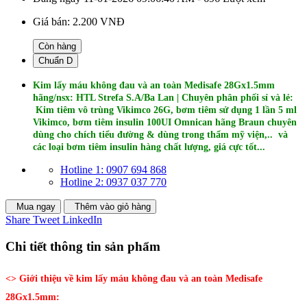
Giá bán:
2.200 VNĐ
Còn hàng
Chuẩn D
Kim lấy máu không đau và an toàn Medisafe 28Gx1.5mm
hãng/nsx: HTL Strefa S.A/Ba Lan | Chuyên phân phối sỉ và lẻ:
Kim tiêm vô trùng Vikimco 26G, bơm tiêm sử dụng 1 lần 5 ml
Vikimco, bơm tiêm insulin 100UI Omnican hãng Braun chuyên
dùng cho chích tiểu đường & dùng trong thẩm mỹ viện,.. và
các loại bơm tiêm insulin hàng chất lượng, giá cực tốt...
Hotline 1: 0907 694 868
Hotline 2: 0937 037 770
Mua ngay
Thêm vào giỏ hàng
Share
Tweet
LinkedIn
Chi tiết thông tin sản phẩm
<> Giới thiệu về kim lấy máu không đau và an toàn Medisafe
28Gx1.5mm: