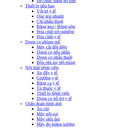
Đo chức năng hô hấp
Thiết bị tiêu hao
Vật tư y tế
Que test nhanh
Chỉ phẫu thuật
Băng keo | Bông gòn
Hóa chất xét nghiệm
Hóa chất y tế
Dụng cụ phòng mổ
Máy cắt đốt điện
Dụng cụ tiểu phẫu
Dụng cụ phẫu thuật
Bồn rửa tay tiệt trùng
Nội thất bệnh viện
Xe đẩy y tế
Giường y tế
Băng ca y tế
Tủ thuốc y tế
Thiết bị bệnh viện
Dụng cụ hỗ trợ y tế
Chẩn đoán hình ảnh
Áo chì
Máy nội soi
Máy siêu âm
Máy đo loãng xương