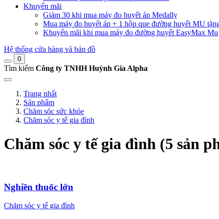
Khuyến mãi
Giảm 30 khi mua máy đo huyết áp Medally
Mua máy đo huyết áp + 1 hộp que đường huyết MU tặn
Khuyến mãi khi mua máy đo đường huyết EasyMax Mu
Hệ thống cửa hàng và bản đồ
0
Tìm kiếm
Công ty TNHH Huỳnh Gia Alpha
Trang nhất
Sản phẩm
Chăm sóc sức khỏe
Chăm sóc y tế gia đình
Chăm sóc y tế gia đình (5 sản 
Nghiền thuốc lớn
Chăm sóc y tế gia đình