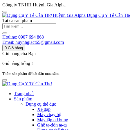
Công ty TNHH Huỳnh Gia Alpha
Huỳnh Gia Alpha
Dụng Cụ Y Tế Cần Th
Tat ca san pham
Hotline:
0907 694 868
Email:
huynhgiact65@gmail.com
0
Giỏ hàng
Giỏ hàng của Bạn
Giỏ hàng trống !
Thêm sản phẩm để bắt đầu mua sắm.
Trang nhất
Sản phẩm
Dụng cụ thể dục
Xe đạp
Máy chạy bộ
Máy tập cơ bụng
Ghế tạ-đòn tạ-tạ