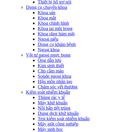
Thiết bị hỗ trợ nói
Dụng cụ chuyên khoa
Khoa sản
Khoa mắt
Khoa chỉnh hình
Khoa tai mũi họng
Khoa răng hàm mặt
Ngoại niệu
Dụng cụ khám bệnh
Ngoại khoa
Vật tư ngoại ngực bụng
Ống dẫn lưu
Kim sinh thiết
Clip cầm máu
Sonde ngoại khoa
Hậu môn nhân tạo
Chăm sóc vết thương
Kiểm soát nhiễm khuẩn
Thùng rác y tế
Máy khử khuẩn
Nồi hấp tiệt trùng
Dung dịch khử khuẩn
Test kiểm soát nhiễm khuẩn
Máy giặt công nghiệp
Máy sinh học