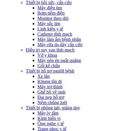
Thiết bị hồi sức, cấp cứu
Máy điện tim
Bơm tiêm điện
Monitor theo dõi
Máy sốc tim
Linh kiện y tế
Catheter tĩnh mạch
Máy làm ấm bệnh nhân
Máy rửa dạ dày cấp cứu
Điều trị suy van tĩnh mạch
Vớ y khoa
Máy nén ép ngắt quãng
Gối kê chân
Thiết bị hỗ trợ người bệnh
Xe lăn
Khung tập đi
Máy trợ thính
Ghế bô vệ sinh
Đai nẹp hỗ trợ
Nệm chống loét
Thiết bị phòng lab, giảng dạy
Máy ly tâm
Kính hiển vi
Ống nghe y tế
Trang phục y tế