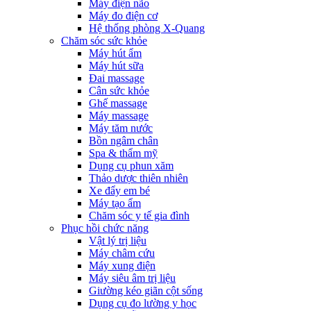
Máy điện não
Máy đo điện cơ
Hệ thống phòng X-Quang
Chăm sóc sức khỏe
Máy hút ẩm
Máy hút sữa
Đai massage
Cân sức khỏe
Ghế massage
Máy massage
Máy tăm nước
Bồn ngâm chân
Spa & thẩm mỹ
Dụng cụ phun xăm
Thảo dược thiên nhiên
Xe đẩy em bé
Máy tạo ẩm
Chăm sóc y tế gia đình
Phục hồi chức năng
Vật lý trị liệu
Máy châm cứu
Máy xung điện
Máy siêu âm trị liệu
Giường kéo giãn cột sống
Dụng cụ đo lường y học