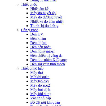
Dụng cụ thể thao
Thiết bị đo
Nhiệt ẩm kế
Máy đo huyết áp
Máy đo đường huyết
Nhiệt kế đo thân nhiệt
Thước bị đo lường
Đèn y khoa
Đèn UV
Đèn khám
Đèn thị lực
Đèn tiểu phẫu
Đèn hồng ngoại
Đèn chiếu trị vàng da
Đèn đọc phim X-Quang
Đèn soi vein tĩnh mạch
Thiết bị hô hấp
Máy thở
Mở khí quản
Máy tạo oxy
Máy đo spo2
Máy hút dịch
Máy khí dung
Vật tư hô hấp
Bộ đặt nội khí quản