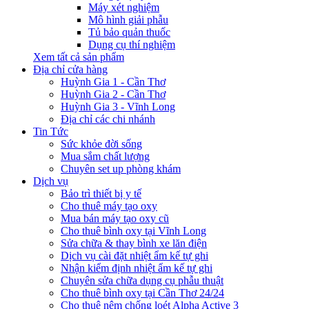
Máy xét nghiệm
Mô hình giải phẫu
Tủ bảo quản thuốc
Dụng cụ thí nghiệm
Xem tất cả sản phẩm
Địa chỉ cửa hàng
Huỳnh Gia 1 - Cần Thơ
Huỳnh Gia 2 - Cần Thơ
Huỳnh Gia 3 - Vĩnh Long
Địa chỉ các chi nhánh
Tin Tức
Sức khỏe đời sống
Mua sắm chất lượng
Chuyên set up phòng khám
Dịch vụ
Bảo trì thiết bị y tế
Cho thuê máy tạo oxy
Mua bán máy tạo oxy cũ
Cho thuê bình oxy tại Vĩnh Long
Sửa chữa & thay bình xe lăn điện
Dịch vụ cài đặt nhiệt ẩm kế tự ghi
Nhận kiểm định nhiệt ẩm kế tự ghi
Chuyên sửa chữa dụng cụ phẫu thuật
Cho thuê bình oxy tại Cần Thơ 24/24
Cho thuê nệm chống loét Alpha Active 3