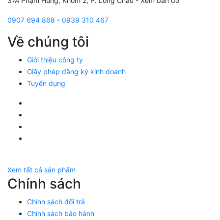
37A Phạm Hùng, Khóm 2, P. Long Châu -
Xem bản đồ
0907 694 868
-
0939 310 467
Về chúng tôi
Giới thiệu công ty
Giấy phép đăng ký kinh doanh
Tuyển dụng
Facebook Huỳnh Gia Alpha
LinkedIn Huỳnh Gia Alpha
YouTube Huỳnh Gia Alpha
Twitter Huỳnh Gia Alpha
Xem tất cả sản phẩm
Chính sách
Chính sách đổi trả
Chính sách bảo hành