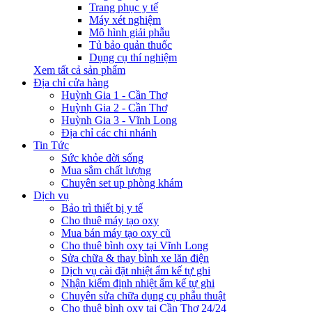
Trang phục y tế
Máy xét nghiệm
Mô hình giải phẫu
Tủ bảo quản thuốc
Dụng cụ thí nghiệm
Xem tất cả sản phẩm
Địa chỉ cửa hàng
Huỳnh Gia 1 - Cần Thơ
Huỳnh Gia 2 - Cần Thơ
Huỳnh Gia 3 - Vĩnh Long
Địa chỉ các chi nhánh
Tin Tức
Sức khỏe đời sống
Mua sắm chất lượng
Chuyên set up phòng khám
Dịch vụ
Bảo trì thiết bị y tế
Cho thuê máy tạo oxy
Mua bán máy tạo oxy cũ
Cho thuê bình oxy tại Vĩnh Long
Sửa chữa & thay bình xe lăn điện
Dịch vụ cài đặt nhiệt ẩm kế tự ghi
Nhận kiểm định nhiệt ẩm kế tự ghi
Chuyên sửa chữa dụng cụ phẫu thuật
Cho thuê bình oxy tại Cần Thơ 24/24