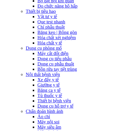
Bộ đặt nội khí quản
Đo chức năng hô hấp
Thiết bị tiêu hao
Vật tư y tế
Que test nhanh
Chỉ phẫu thuật
Băng keo | Bông gòn
Hóa chất xét nghiệm
Hóa chất y tế
Dụng cụ phòng mổ
Máy cắt đốt điện
Dụng cụ tiểu phẫu
Dụng cụ phẫu thuật
Bồn rửa tay tiệt trùng
Nội thất bệnh viện
Xe đẩy y tế
Giường y tế
Băng ca y tế
Tủ thuốc y tế
Thiết bị bệnh viện
Dụng cụ hỗ trợ y tế
Chẩn đoán hình ảnh
Áo chì
Máy nội soi
Máy siêu âm