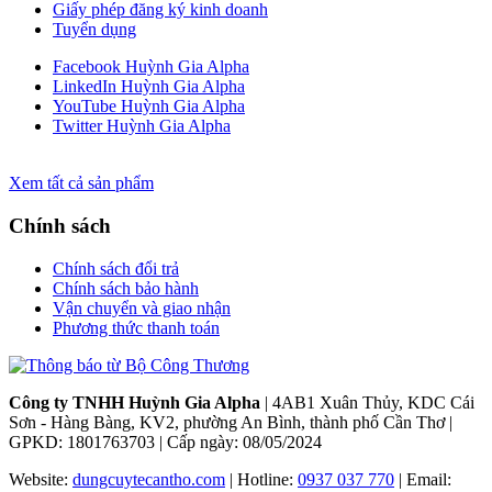
Giấy phép đăng ký kinh doanh
Tuyển dụng
Facebook Huỳnh Gia Alpha
LinkedIn Huỳnh Gia Alpha
YouTube Huỳnh Gia Alpha
Twitter Huỳnh Gia Alpha
Xem tất cả sản phẩm
Chính sách
Chính sách đổi trả
Chính sách bảo hành
Vận chuyển và giao nhận
Phương thức thanh toán
Công ty TNHH Huỳnh Gia Alpha
| 4AB1 Xuân Thủy, KDC Cái
Sơn - Hàng Bàng, KV2, phường An Bình, thành phố Cần Thơ |
GPKD: 1801763703 | Cấp ngày: 08/05/2024
Website:
dungcuytecantho.com
| Hotline:
0937 037 770
| Email: