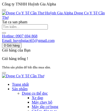
Công ty TNHH Huỳnh Gia Alpha
Huỳnh Gia Alpha
Dụng Cụ Y Tế Cần
Thơ
Tat ca san pham
Hotline:
0907 694 868
Email:
huynhgiact65@gmail.com
0
Giỏ hàng
Giỏ hàng của Bạn
Giỏ hàng trống !
Thêm sản phẩm để bắt đầu mua sắm.
Trang nhất
Sản phẩm
Dụng cụ thể dục
Xe đạp
Máy chạy bộ
Máy tập cơ bụng