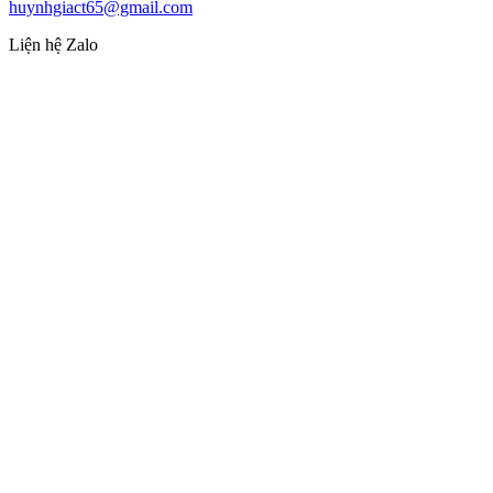
huynhgiact65@gmail.com
Liện hệ Zalo