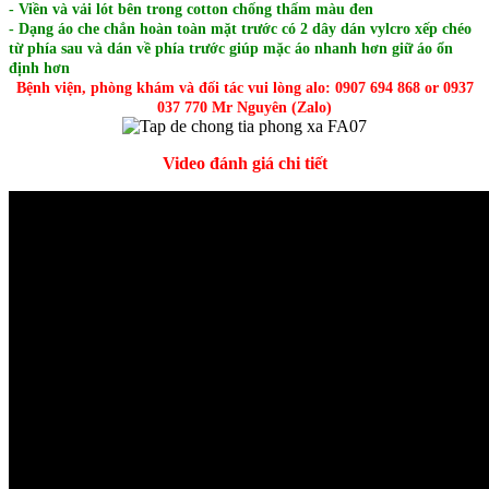
- Viền và vải lót bên trong cotton chống thấm màu đen
- Dạng áo che chắn hoàn toàn mặt trước có 2 dây dán vylcro xếp chéo
từ phía sau và dán về phía trước giúp mặc áo nhanh hơn giữ áo ổn
định hơn
Bệnh viện, phòng khám và đối tác vui lòng alo: 0907 694 868 or 0937
037 770 Mr Nguyên (Zalo)
Video đánh giá chi tiết