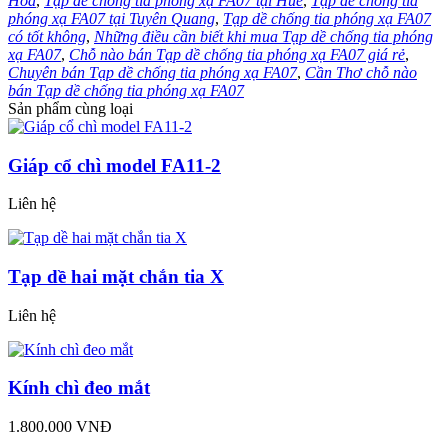
Hóa
,
Tạp dề chống tia phóng xạ FA07 tại Huế
,
Tạp dề chống tia
phóng xạ FA07 tại Tuyên Quang
,
Tạp dề chống tia phóng xạ FA07
có tốt không
,
Những điều cần biết khi mua Tạp dề chống tia phóng
xạ FA07
,
Chỗ nào bán Tạp dề chống tia phóng xạ FA07 giá rẻ
,
Chuyên bán Tạp dề chống tia phóng xạ FA07
,
Cần Thơ chỗ nào
bán Tạp dề chống tia phóng xạ FA07
Sản phẩm cùng loại
Giáp cổ chì model FA11-2
Liên hệ
Tạp dề hai mặt chắn tia X
Liên hệ
Kính chì đeo mắt
1.800.000 VNĐ