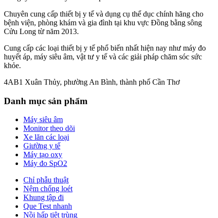
Chuyên cung cấp thiết bị y tế và dụng cụ thể dục chính hãng cho
bệnh viện, phòng khám và gia đình tại khu vực Đồng bằng sông
Cửu Long từ năm 2013.
Cung cấp các loại thiết bị y tế phổ biến nhất hiện nay như máy đo
huyết áp, máy siêu âm, vật tư y tế và các giải pháp chăm sóc sức
khỏe.
4AB1 Xuân Thủy, phường An Bình, thành phố Cần Thơ
Danh mục sản phẩm
Máy siêu âm
Monitor theo dõi
Xe lăn các loại
Giường y tế
Máy tạo oxy
Máy đo SpO2
Chỉ phẫu thuật
Nệm chống loét
Khung tập đi
Que Test nhanh
Nồi hấp tiệt trùng