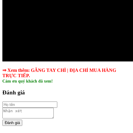
⇒ Xem thêm
:
GĂNG TAY CHÌ​
|
ĐỊA CHỈ MUA HÀNG
TRỰC TIẾP
.
Cám ơn quý khách đã xem!
Đánh giá