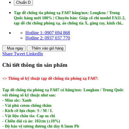
Chuẩn D
Tạp dề chống tia phóng xạ FA07 hãng/nsx: Longkou / Trung
Quốc hàng mới 100% | Chuyên bán: Giáp cổ chì model FA11-2,
tạp dề chì chống phóng xạ, áo chống tia X, găng tay, kính chì,.
Hotline 1: 0907 694 868
Hotline 2: 0937 037 770
Mua ngay
Thêm vào giỏ hàng
Share
Tweet
LinkedIn
Chi tiết thông tin sản phẩm
<> Thông số kỹ thuật tạp dề chống tia phóng xạ FA07:
Tạp dề chống tia phóng xạ FA07 có hãng/nsx: Longkou / Trung Quốc
với thông số kỹ thuật như sau:
- Màu sắc: Xanh
- Vài phủ coton chống thấm
- Kích cỡ lựa chọn: S / M / L
- Vật liệu chắn tia: Cap su chì
- Chiều dài cả áo: 102cm (±10%)
- Độ bảo vệ tương đương chì dày 0.5mm Pb