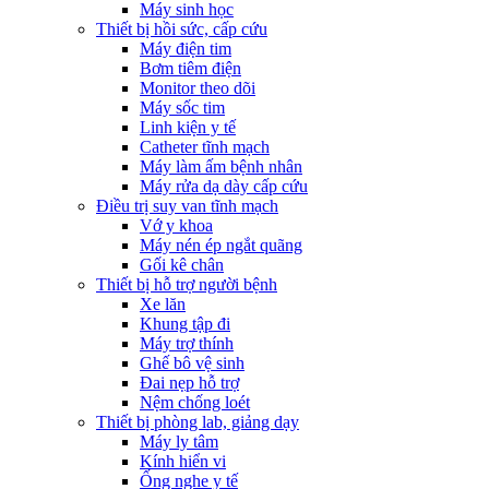
Máy sinh học
Thiết bị hồi sức, cấp cứu
Máy điện tim
Bơm tiêm điện
Monitor theo dõi
Máy sốc tim
Linh kiện y tế
Catheter tĩnh mạch
Máy làm ấm bệnh nhân
Máy rửa dạ dày cấp cứu
Điều trị suy van tĩnh mạch
Vớ y khoa
Máy nén ép ngắt quãng
Gối kê chân
Thiết bị hỗ trợ người bệnh
Xe lăn
Khung tập đi
Máy trợ thính
Ghế bô vệ sinh
Đai nẹp hỗ trợ
Nệm chống loét
Thiết bị phòng lab, giảng dạy
Máy ly tâm
Kính hiển vi
Ống nghe y tế