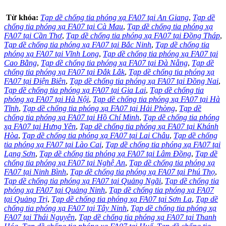
Từ khóa:
Tạp dề chống tia phóng xạ FA07 tại An Giang
,
Tạp dề
chống tia phóng xạ FA07 tại Cà Mau
,
Tạp dề chống tia phóng xạ
FA07 tại Cần Thơ
,
Tạp dề chống tia phóng xạ FA07 tại Đồng Tháp
,
Tạp dề chống tia phóng xạ FA07 tại Bắc Ninh
,
Tạp dề chống tia
phóng xạ FA07 tại Vĩnh Long
,
Tạp dề chống tia phóng xạ FA07 tại
Cao Bằng
,
Tạp dề chống tia phóng xạ FA07 tại Đà Nẵng
,
Tạp dề
chống tia phóng xạ FA07 tại Đắk Lắk
,
Tạp dề chống tia phóng xạ
FA07 tại Điện Biên
,
Tạp dề chống tia phóng xạ FA07 tại Đồng Nai
,
Tạp dề chống tia phóng xạ FA07 tại Gia Lai
,
Tạp dề chống tia
phóng xạ FA07 tại Hà Nội
,
Tạp dề chống tia phóng xạ FA07 tại Hà
Tĩnh
,
Tạp dề chống tia phóng xạ FA07 tại Hải Phòng
,
Tạp dề
chống tia phóng xạ FA07 tại Hồ Chí Minh
,
Tạp dề chống tia phóng
xạ FA07 tại Hưng Yên
,
Tạp dề chống tia phóng xạ FA07 tại Khánh
Hòa
,
Tạp dề chống tia phóng xạ FA07 tại Lai Châu
,
Tạp dề chống
tia phóng xạ FA07 tại Lào Cai
,
Tạp dề chống tia phóng xạ FA07 tại
Lạng Sơn
,
Tạp dề chống tia phóng xạ FA07 tại Lâm Đồng
,
Tạp dề
chống tia phóng xạ FA07 tại Nghệ An
,
Tạp dề chống tia phóng xạ
FA07 tại Ninh Bình
,
Tạp dề chống tia phóng xạ FA07 tại Phú Thọ
,
Tạp dề chống tia phóng xạ FA07 tại Quảng Ngãi
,
Tạp dề chống tia
phóng xạ FA07 tại Quảng Ninh
,
Tạp dề chống tia phóng xạ FA07
tại Quảng Trị
,
Tạp dề chống tia phóng xạ FA07 tại Sơn La
,
Tạp dề
chống tia phóng xạ FA07 tại Tây Ninh
,
Tạp dề chống tia phóng xạ
FA07 tại Thái Nguyên
,
Tạp dề chống tia phóng xạ FA07 tại Thanh