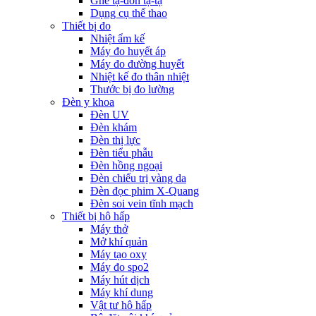
Ghế tạ-đòn tạ-tạ
Dụng cụ thể thao
Thiết bị đo
Nhiệt ẩm kế
Máy đo huyết áp
Máy đo đường huyết
Nhiệt kế đo thân nhiệt
Thước bị đo lường
Đèn y khoa
Đèn UV
Đèn khám
Đèn thị lực
Đèn tiểu phẫu
Đèn hồng ngoại
Đèn chiếu trị vàng da
Đèn đọc phim X-Quang
Đèn soi vein tĩnh mạch
Thiết bị hô hấp
Máy thở
Mở khí quản
Máy tạo oxy
Máy đo spo2
Máy hút dịch
Máy khí dung
Vật tư hô hấp