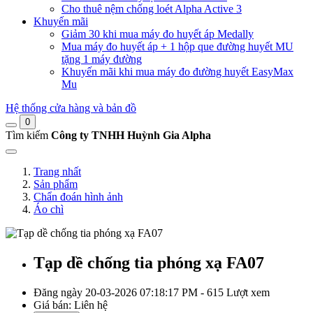
Cho thuê nệm chống loét Alpha Active 3
Khuyến mãi
Giảm 30 khi mua máy đo huyết áp Medally
Mua máy đo huyết áp + 1 hộp que đường huyết MU
tặng 1 máy đường
Khuyến mãi khi mua máy đo đường huyết EasyMax
Mu
Hệ thống cửa hàng và bản đồ
0
Tìm kiếm
Công ty TNHH Huỳnh Gia Alpha
Trang nhất
Sản phẩm
Chẩn đoán hình ảnh
Áo chì
Tạp dề chống tia phóng xạ FA07
Đăng ngày 20-03-2026 07:18:17 PM - 615 Lượt xem
Giá bán:
Liên hệ