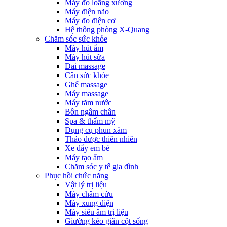
Máy đo loãng xương
Máy điện não
Máy đo điện cơ
Hệ thống phòng X-Quang
Chăm sóc sức khỏe
Máy hút ẩm
Máy hút sữa
Đai massage
Cân sức khỏe
Ghế massage
Máy massage
Máy tăm nước
Bồn ngâm chân
Spa & thẩm mỹ
Dụng cụ phun xăm
Thảo dược thiên nhiên
Xe đẩy em bé
Máy tạo ẩm
Chăm sóc y tế gia đình
Phục hồi chức năng
Vật lý trị liệu
Máy châm cứu
Máy xung điện
Máy siêu âm trị liệu
Giường kéo giãn cột sống