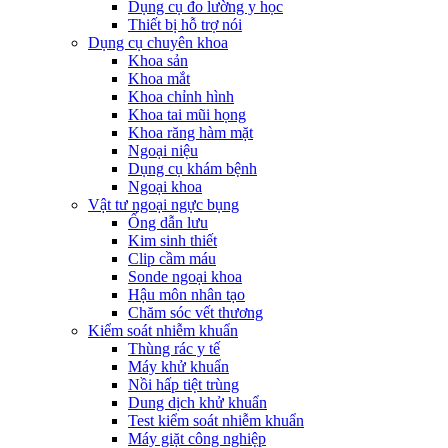
Dụng cụ đo lường y học
Thiết bị hỗ trợ nói
Dụng cụ chuyên khoa
Khoa sản
Khoa mắt
Khoa chỉnh hình
Khoa tai mũi họng
Khoa răng hàm mặt
Ngoại niệu
Dụng cụ khám bệnh
Ngoại khoa
Vật tư ngoại ngực bụng
Ống dẫn lưu
Kim sinh thiết
Clip cầm máu
Sonde ngoại khoa
Hậu môn nhân tạo
Chăm sóc vết thương
Kiểm soát nhiễm khuẩn
Thùng rác y tế
Máy khử khuẩn
Nồi hấp tiệt trùng
Dung dịch khử khuẩn
Test kiểm soát nhiễm khuẩn
Máy giặt công nghiệp