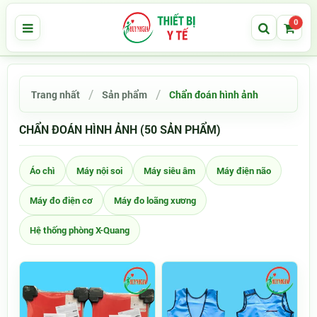
0
Trang nhất
Sản phẩm
Chẩn đoán hình ảnh
CHẨN ĐOÁN HÌNH ẢNH (50 SẢN PHẨM)
Áo chì
Máy nội soi
Máy siêu âm
Máy điện não
Máy đo điện cơ
Máy đo loãng xương
Hệ thống phòng X-Quang