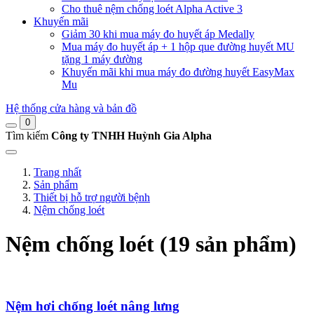
Cho thuê nệm chống loét Alpha Active 3
Khuyến mãi
Giảm 30 khi mua máy đo huyết áp Medally
Mua máy đo huyết áp + 1 hộp que đường huyết MU
tặng 1 máy đường
Khuyến mãi khi mua máy đo đường huyết EasyMax
Mu
Hệ thống cửa hàng và bản đồ
0
Tìm kiếm
Công ty TNHH Huỳnh Gia Alpha
Trang nhất
Sản phẩm
Thiết bị hỗ trợ người bệnh
Nệm chống loét
Nệm chống loét (19 sản phẩm)
Nệm hơi chống loét nâng lưng