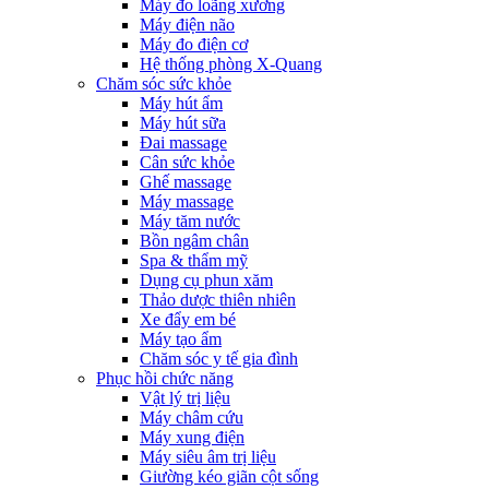
Máy đo loãng xương
Máy điện não
Máy đo điện cơ
Hệ thống phòng X-Quang
Chăm sóc sức khỏe
Máy hút ẩm
Máy hút sữa
Đai massage
Cân sức khỏe
Ghế massage
Máy massage
Máy tăm nước
Bồn ngâm chân
Spa & thẩm mỹ
Dụng cụ phun xăm
Thảo dược thiên nhiên
Xe đẩy em bé
Máy tạo ẩm
Chăm sóc y tế gia đình
Phục hồi chức năng
Vật lý trị liệu
Máy châm cứu
Máy xung điện
Máy siêu âm trị liệu
Giường kéo giãn cột sống