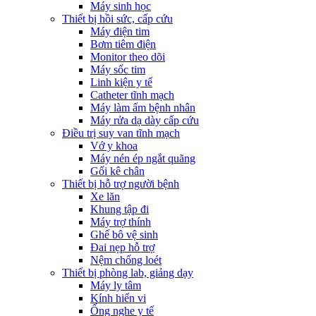
Máy sinh học
Thiết bị hồi sức, cấp cứu
Máy điện tim
Bơm tiêm điện
Monitor theo dõi
Máy sốc tim
Linh kiện y tế
Catheter tĩnh mạch
Máy làm ấm bệnh nhân
Máy rửa dạ dày cấp cứu
Điều trị suy van tĩnh mạch
Vớ y khoa
Máy nén ép ngắt quãng
Gối kê chân
Thiết bị hỗ trợ người bệnh
Xe lăn
Khung tập đi
Máy trợ thính
Ghế bô vệ sinh
Đai nẹp hỗ trợ
Nệm chống loét
Thiết bị phòng lab, giảng dạy
Máy ly tâm
Kính hiển vi
Ống nghe y tế