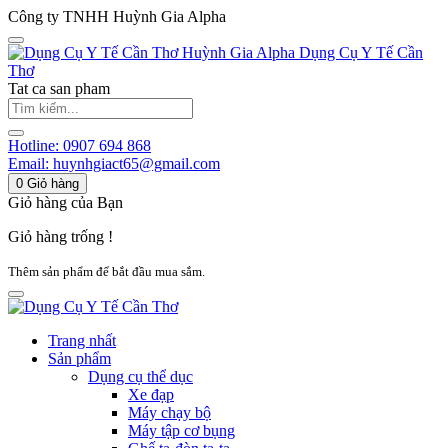
Công ty TNHH Huỳnh Gia Alpha
Huỳnh Gia Alpha
Dụng Cụ Y Tế Cần
Thơ
Tat ca san pham
Hotline:
0907 694 868
Email:
huynhgiact65@gmail.com
0
Giỏ hàng
Giỏ hàng của Bạn
Giỏ hàng trống !
Thêm sản phẩm để bắt đầu mua sắm.
Trang nhất
Sản phẩm
Dụng cụ thể dục
Xe đạp
Máy chạy bộ
Máy tập cơ bụng