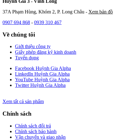
Huỳnh Gia 3 - Vĩnh Long
37A Phạm Hùng, Khóm 2, P. Long Châu -
Xem bản đồ
0907 694 868
-
0939 310 467
Về chúng tôi
Giới thiệu công ty
Giấy phép đăng ký kinh doanh
Tuyển dụng
Facebook Huỳnh Gia Alpha
LinkedIn Huỳnh Gia Alpha
YouTube Huỳnh Gia Alpha
Twitter Huỳnh Gia Alpha
Xem tất cả sản phẩm
Chính sách
Chính sách đổi trả
Chính sách bảo hành
Vận chuyển và giao nhận