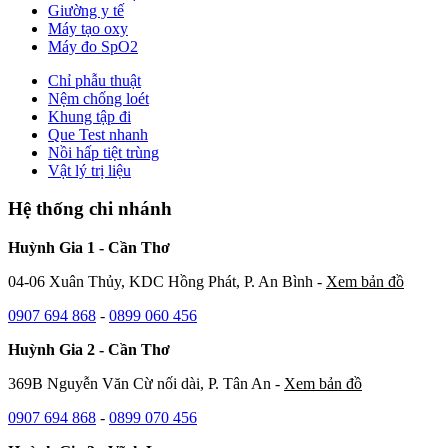
Giường y tế
Máy tạo oxy
Máy đo SpO2
Chỉ phẫu thuật
Nệm chống loét
Khung tập đi
Que Test nhanh
Nồi hấp tiệt trùng
Vật lý trị liệu
Hệ thống chi nhánh
Huỳnh Gia 1 - Cần Thơ
04-06 Xuân Thủy, KDC Hồng Phát, P. An Bình -
Xem bản đồ
0907 694 868
-
0899 060 456
Huỳnh Gia 2 - Cần Thơ
369B Nguyễn Văn Cừ nối dài, P. Tân An -
Xem bản đồ
0907 694 868
-
0899 070 456