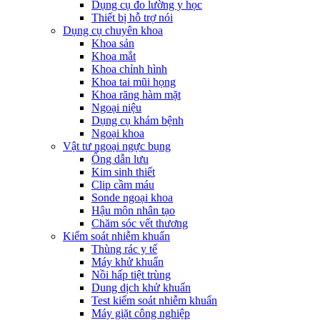
Dụng cụ đo lường y học
Thiết bị hỗ trợ nói
Dụng cụ chuyên khoa
Khoa sản
Khoa mắt
Khoa chỉnh hình
Khoa tai mũi họng
Khoa răng hàm mặt
Ngoại niệu
Dụng cụ khám bệnh
Ngoại khoa
Vật tư ngoại ngực bụng
Ống dẫn lưu
Kim sinh thiết
Clip cầm máu
Sonde ngoại khoa
Hậu môn nhân tạo
Chăm sóc vết thương
Kiểm soát nhiễm khuẩn
Thùng rác y tế
Máy khử khuẩn
Nồi hấp tiệt trùng
Dung dịch khử khuẩn
Test kiểm soát nhiễm khuẩn
Máy giặt công nghiệp