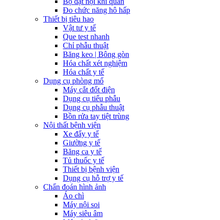
Bộ đặt nội khí quản
Đo chức năng hô hấp
Thiết bị tiêu hao
Vật tư y tế
Que test nhanh
Chỉ phẫu thuật
Băng keo | Bông gòn
Hóa chất xét nghiệm
Hóa chất y tế
Dụng cụ phòng mổ
Máy cắt đốt điện
Dụng cụ tiểu phẫu
Dụng cụ phẫu thuật
Bồn rửa tay tiệt trùng
Nội thất bệnh viện
Xe đẩy y tế
Giường y tế
Băng ca y tế
Tủ thuốc y tế
Thiết bị bệnh viện
Dụng cụ hỗ trợ y tế
Chẩn đoán hình ảnh
Áo chì
Máy nội soi
Máy siêu âm