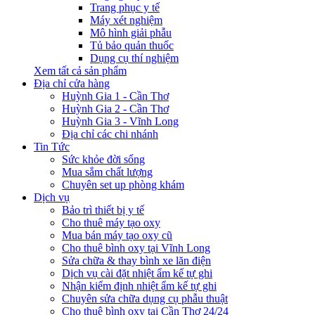
Trang phục y tế
Máy xét nghiệm
Mô hình giải phẫu
Tủ bảo quản thuốc
Dụng cụ thí nghiệm
Xem tất cả sản phẩm
Địa chỉ cửa hàng
Huỳnh Gia 1 - Cần Thơ
Huỳnh Gia 2 - Cần Thơ
Huỳnh Gia 3 - Vĩnh Long
Địa chỉ các chi nhánh
Tin Tức
Sức khỏe đời sống
Mua sắm chất lượng
Chuyên set up phòng khám
Dịch vụ
Bảo trì thiết bị y tế
Cho thuê máy tạo oxy
Mua bán máy tạo oxy cũ
Cho thuê bình oxy tại Vĩnh Long
Sửa chữa & thay bình xe lăn điện
Dịch vụ cài đặt nhiệt ẩm kế tự ghi
Nhận kiểm định nhiệt ẩm kế tự ghi
Chuyên sửa chữa dụng cụ phẫu thuật
Cho thuê bình oxy tại Cần Thơ 24/24