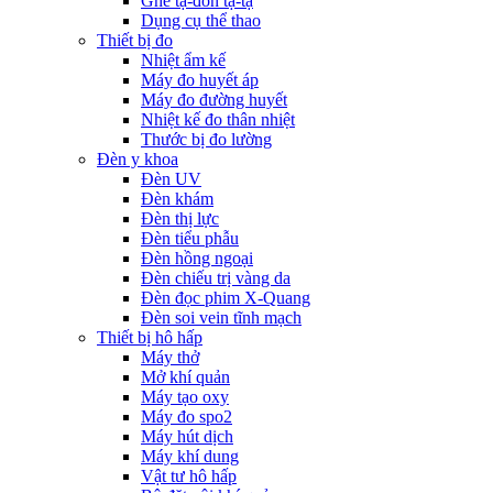
Ghế tạ-đòn tạ-tạ
Dụng cụ thể thao
Thiết bị đo
Nhiệt ẩm kế
Máy đo huyết áp
Máy đo đường huyết
Nhiệt kế đo thân nhiệt
Thước bị đo lường
Đèn y khoa
Đèn UV
Đèn khám
Đèn thị lực
Đèn tiểu phẫu
Đèn hồng ngoại
Đèn chiếu trị vàng da
Đèn đọc phim X-Quang
Đèn soi vein tĩnh mạch
Thiết bị hô hấp
Máy thở
Mở khí quản
Máy tạo oxy
Máy đo spo2
Máy hút dịch
Máy khí dung
Vật tư hô hấp