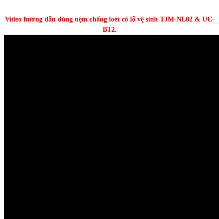
Video hướng dẫn dùng nệm chống loét có lỗ vệ sinh TJM-NL02 & UC-
BT2.