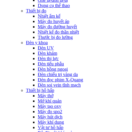
Ghế tạ-đòn tạ-tạ
Dụng cụ thể thao
Thiết bị đo
Nhiệt ẩm kế
Máy đo huyết áp
Máy đo đường huyết
Nhiệt kế đo thân nhiệt
Thước bị đo lường
Đèn y khoa
Đèn UV
Đèn khám
Đèn thị lực
Đèn tiểu phẫu
Đèn hồng ngoại
Đèn chiếu trị vàng da
Đèn đọc phim X-Quang
Đèn soi vein tĩnh mạch
Thiết bị hô hấp
Máy thở
Mở khí quản
Máy tạo oxy
Máy đo spo2
Máy hút dịch
Máy khí dung
Vật tư hô hấp