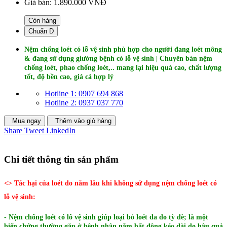
Giá bán:
1.890.000 VNĐ
Còn hàng
Chuẩn D
Nệm chống loét có lỗ vệ sinh phù hợp cho người đang loét mông
& đang sử dụng giường bệnh có lỗ vệ sinh | Chuyên bán nệm
chống loét, phao chống loét,.. mang lại hiệu quả cao, chất lượng
tốt, độ bền cao, giá cả hợp lý
Hotline 1: 0907 694 868
Hotline 2: 0937 037 770
Mua ngay
Thêm vào giỏ hàng
Share
Tweet
LinkedIn
Chi tiết thông tin sản phẩm
<> Tác hại của loét do nằm lâu khi không sử dụng nệm chống loét có
lỗ vệ sinh:
- Nệm chống loét có lỗ vệ sinh giúp loại bỏ loét da do tỳ đè; là một
biến chứng thường gặp ở bệnh nhân nằm bất động kéo dài do hậu quả