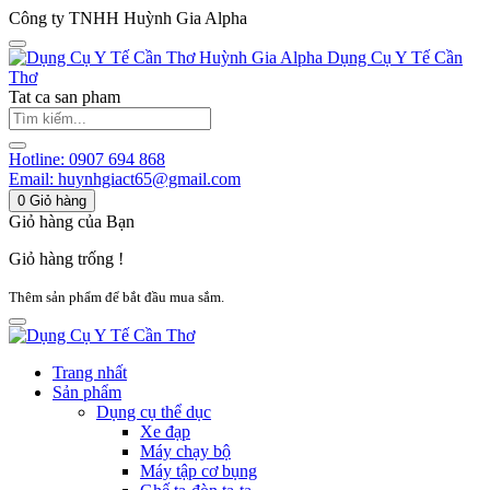
Công ty TNHH Huỳnh Gia Alpha
Huỳnh Gia Alpha
Dụng Cụ Y Tế Cần
Thơ
Tat ca san pham
Hotline:
0907 694 868
Email:
huynhgiact65@gmail.com
0
Giỏ hàng
Giỏ hàng của Bạn
Giỏ hàng trống !
Thêm sản phẩm để bắt đầu mua sắm.
Trang nhất
Sản phẩm
Dụng cụ thể dục
Xe đạp
Máy chạy bộ
Máy tập cơ bụng