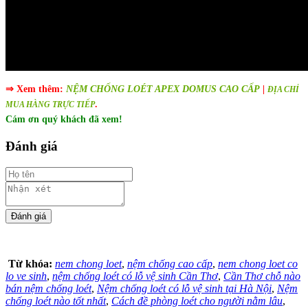
⇒
Xem thêm:
NỆM CHỐNG LOÉT APEX DOMUS CAO CẤP
|
ĐỊA CHỈ
.
MUA HÀNG TRỰC TIẾP
Cám ơn quý khách đã xem!
Đánh giá
Từ khóa:
nem chong loet
,
nệm chống cao cấp
,
nem chong loet co
lo ve sinh
,
nệm chống loét có lỗ vệ sinh Cần Thơ
,
Cần Thơ chỗ nào
bán nệm chống loét
,
Nệm chống loét có lỗ vệ sinh tại Hà Nội
,
Nệm
chống loét nào tốt nhất
,
Cách đề phòng loét cho người nằm lâu
,