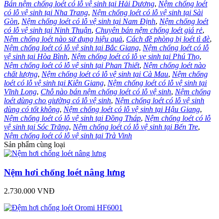
Bán nệm chống loét có lỗ vệ sinh tại Hải Dương
,
Nệm chống loét
có lỗ vệ sinh tại Nha Trang
,
Nệm chống loét có lỗ vệ sinh tại Sài
Gòn
,
Nệm chống loét có lỗ vệ sinh tại Nam Định
,
Nệm chống loét
có lỗ vệ sinh tại Ninh Thuận
,
Chuyên bán nệm chống loét giá rẻ
,
Nệm chống loét nào sử dụng hiệu quả
,
Cách đề phòng bị loét tì đè
,
Nệm chống loét có lỗ vệ sinh tại Bắc Giang
,
Nệm chống loét có lỗ
vệ sinh tại Hòa Bình
,
Nệm chống loét có lỗ vẹ sinh tại Phú Thọ
,
Nệm chống loét có lỗ vệ sinh tại Phan Thiết
,
Nệm chống loét nào
chất lượng
,
Nệm chống loét có lỗ vệ sinh tại Cà Mau
,
Nệm chống
loét có lỗ vệ sinh tại Kiên Giang
,
Nệm chống loét có lỗ vệ sinh tại
Vĩnh Long
,
Chỗ nào bán nệm chống loét có lỗ vệ sinh
,
Nệm chống
loét dùng cho giường có lỗ vệ sinh
,
Nệm chống loét có lỗ vệ sinh
dùng có tốt không
,
Nệm chống loét có lỗ vệ sinh tại Hậu Giang
,
Nệm chống loét có lỗ vệ sinh tại Đồng Tháp
,
Nệm chống loét có lỗ
vệ sinh tại Sóc Trăng
,
Nệm chống loét có lỗ vệ sinh tại Bến Tre
,
Nệm chống loét có lỗ vệ sinh tại Trà Vinh
Sản phẩm cùng loại
Nệm hơi chống loét nâng lưng
2.730.000 VNĐ