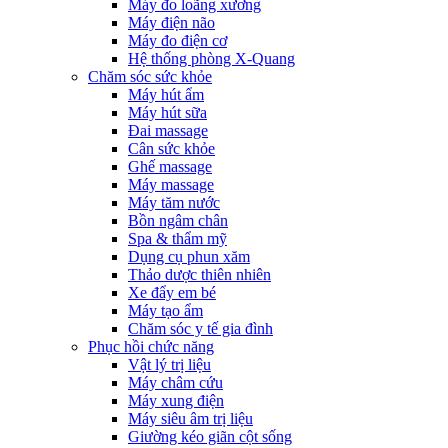
Máy đo loãng xương
Máy điện não
Máy đo điện cơ
Hệ thống phòng X-Quang
Chăm sóc sức khỏe
Máy hút ẩm
Máy hút sữa
Đai massage
Cân sức khỏe
Ghế massage
Máy massage
Máy tăm nước
Bồn ngâm chân
Spa & thẩm mỹ
Dụng cụ phun xăm
Thảo dược thiên nhiên
Xe đẩy em bé
Máy tạo ẩm
Chăm sóc y tế gia đình
Phục hồi chức năng
Vật lý trị liệu
Máy châm cứu
Máy xung điện
Máy siêu âm trị liệu
Giường kéo giãn cột sống