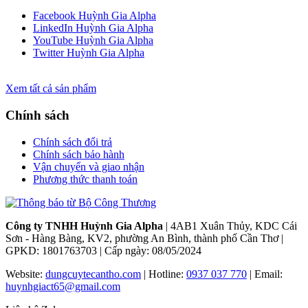
Facebook Huỳnh Gia Alpha
LinkedIn Huỳnh Gia Alpha
YouTube Huỳnh Gia Alpha
Twitter Huỳnh Gia Alpha
Xem tất cả sản phẩm
Chính sách
Chính sách đổi trả
Chính sách bảo hành
Vận chuyển và giao nhận
Phương thức thanh toán
Công ty TNHH Huỳnh Gia Alpha
| 4AB1 Xuân Thủy, KDC Cái
Sơn - Hàng Bàng, KV2, phường An Bình, thành phố Cần Thơ |
GPKD: 1801763703 | Cấp ngày: 08/05/2024
Website:
dungcuytecantho.com
| Hotline:
0937 037 770
| Email:
huynhgiact65@gmail.com