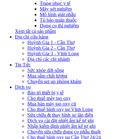
Trang phục y tế
Máy xét nghiệm
Mô hình giải phẫu
Tủ bảo quản thuốc
Dụng cụ thí nghiệm
Xem tất cả sản phẩm
Địa chỉ cửa hàng
Huỳnh Gia 1 - Cần Thơ
Huỳnh Gia 2 - Cần Thơ
Huỳnh Gia 3 - Vĩnh Long
Địa chỉ các chi nhánh
Tin Tức
Sức khỏe đời sống
Mua sắm chất lượng
Chuyên set up phòng khám
Dịch vụ
Bảo trì thiết bị y tế
Cho thuê máy tạo oxy
Mua bán máy tạo oxy cũ
Cho thuê bình oxy tại Vĩnh Long
Sửa chữa & thay bình xe lăn điện
Dịch vụ cài đặt nhiệt ẩm kế tự ghi
Nhận kiểm định nhiệt ẩm kế tự ghi
Chuyên sửa chữa dụng cụ phẫu thuật
Cho thuê bình oxy tại Cần Thơ 24/24