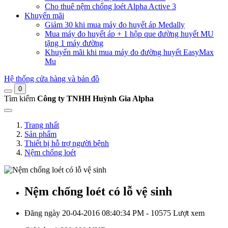
Cho thuê nệm chống loét Alpha Active 3
Khuyến mãi
Giảm 30 khi mua máy đo huyết áp Medally
Mua máy đo huyết áp + 1 hộp que đường huyết MU
tặng 1 máy đường
Khuyến mãi khi mua máy đo đường huyết EasyMax
Mu
Hệ thống cửa hàng và bản đồ
0
Tìm kiếm
Công ty TNHH Huỳnh Gia Alpha
Trang nhất
Sản phẩm
Thiết bị hỗ trợ người bệnh
Nệm chống loét
Nệm chống loét có lỗ vệ sinh
Đăng ngày 20-04-2016 08:40:34 PM - 10575 Lượt xem