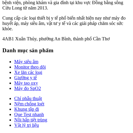
bệnh viện, phòng khám và gia đình tại khu vực Đồng bằng sông
Cửu Long từ năm 2013.
Cung cấp các loại thiết bị y tế phổ biến nhất hiện nay như máy đo
huyết áp, máy siêu âm, vật tư y tế và các giải pháp chăm sóc sức
khỏe.
4AB1 Xuân Thủy, phường An Bình, thành phố Cần Thơ
Danh mục sản phẩm
Máy siêu âm
Monitor theo dõi
Xe lăn các loại
Giường y tế
Máy tạo oxy
Máy đo SpO2
Chỉ phẫu thuật
Nệm chống loét
Khung tập đi
Que Test nhanh
Nồi hấp tiệt trùng
Vật lý trị liệu