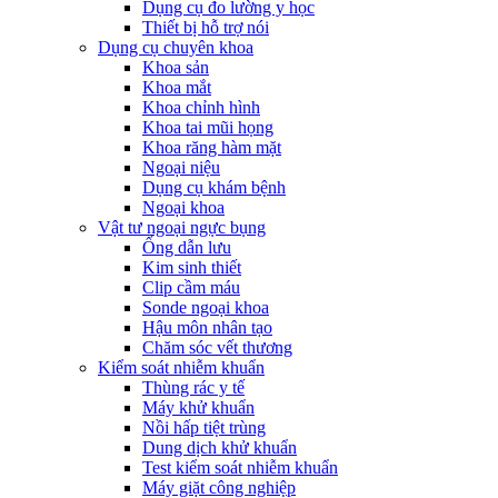
Dụng cụ đo lường y học
Thiết bị hỗ trợ nói
Dụng cụ chuyên khoa
Khoa sản
Khoa mắt
Khoa chỉnh hình
Khoa tai mũi họng
Khoa răng hàm mặt
Ngoại niệu
Dụng cụ khám bệnh
Ngoại khoa
Vật tư ngoại ngực bụng
Ống dẫn lưu
Kim sinh thiết
Clip cầm máu
Sonde ngoại khoa
Hậu môn nhân tạo
Chăm sóc vết thương
Kiểm soát nhiễm khuẩn
Thùng rác y tế
Máy khử khuẩn
Nồi hấp tiệt trùng
Dung dịch khử khuẩn
Test kiểm soát nhiễm khuẩn
Máy giặt công nghiệp