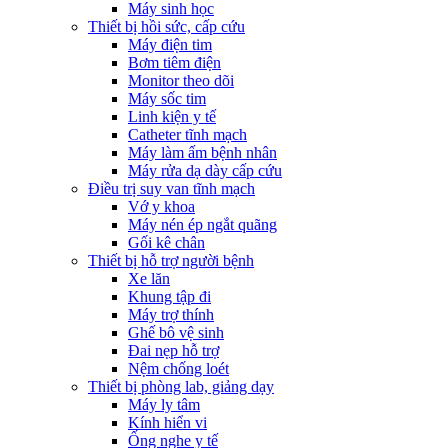
Máy sinh học
Thiết bị hồi sức, cấp cứu
Máy điện tim
Bơm tiêm điện
Monitor theo dõi
Máy sốc tim
Linh kiện y tế
Catheter tĩnh mạch
Máy làm ấm bệnh nhân
Máy rửa dạ dày cấp cứu
Điều trị suy van tĩnh mạch
Vớ y khoa
Máy nén ép ngắt quãng
Gối kê chân
Thiết bị hỗ trợ người bệnh
Xe lăn
Khung tập đi
Máy trợ thính
Ghế bô vệ sinh
Đai nẹp hỗ trợ
Nệm chống loét
Thiết bị phòng lab, giảng dạy
Máy ly tâm
Kính hiển vi
Ống nghe y tế