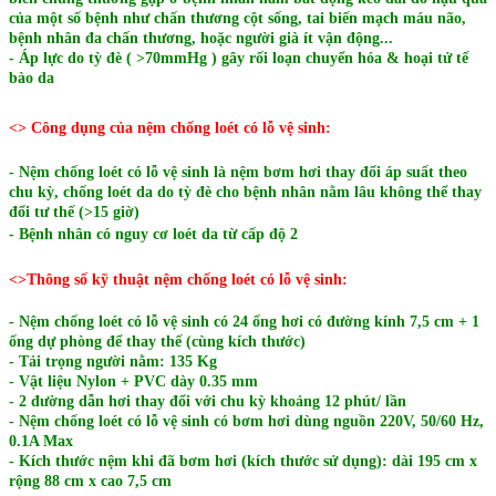
của một số bệnh như chấn thương cột sống, tai biến mạch máu não,
bệnh nhân đa chấn thương, hoặc người già ít vận động...
- Áp lực do tỳ đè ( >70mmHg ) gây rối loạn chuyển hóa & hoại tử tế
bào da
<> Công dụng của nệm chống loét có lỗ vệ sinh:
- Nệm chống loét có lỗ vệ sinh là nệm bơm hơi thay đổi áp suất theo
chu kỳ, chống loét da do tỳ đè cho bệnh nhân nằm lâu không thể thay
đổi tư thế (>15 giờ)
- Bệnh nhân có nguy cơ loét da từ cấp độ 2
<>Thông số kỹ thuật nệm chống loét có lỗ vệ sinh:
- Nệm chống loét có lỗ vệ sinh có 24 ống hơi có đường kính 7,5 cm + 1
ống dự phòng để thay thế (cùng kích thước)
- Tải trọng người nằm: 135 Kg
- Vật liệu Nylon + PVC dày 0.35 mm
- 2 đường dẫn hơi thay đổi với chu kỳ khoảng 12 phút/ lần
- Nệm chống loét có lỗ vệ sinh có bơm hơi dùng nguồn 220V, 50/60 Hz,
0.1A Max
- Kích thước nệm khi đã bơm hơi (kích thước sử dụng): dài 195 cm x
rộng 88 cm x cao 7,5 cm