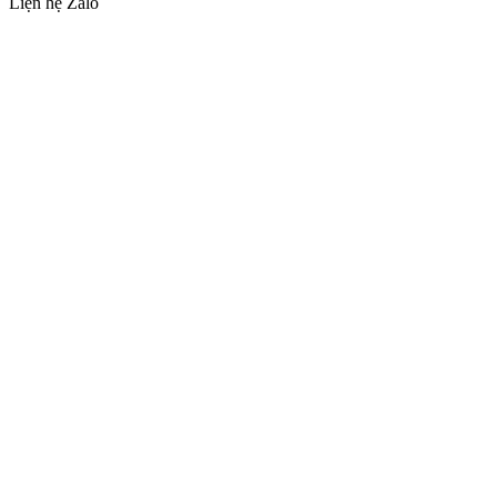
Liện hệ Zalo