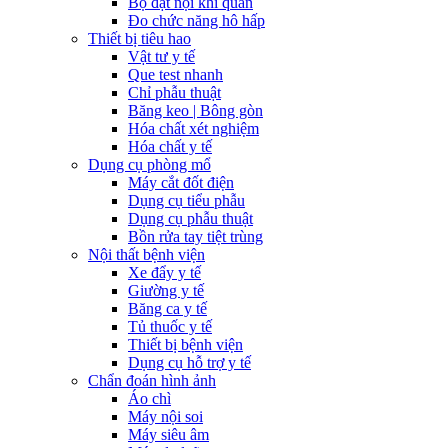
Bộ đặt nội khí quản
Đo chức năng hô hấp
Thiết bị tiêu hao
Vật tư y tế
Que test nhanh
Chỉ phẫu thuật
Băng keo | Bông gòn
Hóa chất xét nghiệm
Hóa chất y tế
Dụng cụ phòng mổ
Máy cắt đốt điện
Dụng cụ tiểu phẫu
Dụng cụ phẫu thuật
Bồn rửa tay tiệt trùng
Nội thất bệnh viện
Xe đẩy y tế
Giường y tế
Băng ca y tế
Tủ thuốc y tế
Thiết bị bệnh viện
Dụng cụ hỗ trợ y tế
Chẩn đoán hình ảnh
Áo chì
Máy nội soi
Máy siêu âm