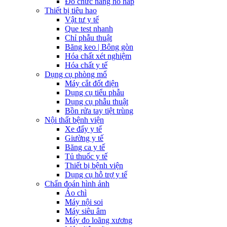
Đo chức năng hô hấp
Thiết bị tiêu hao
Vật tư y tế
Que test nhanh
Chỉ phẫu thuật
Băng keo | Bông gòn
Hóa chất xét nghiệm
Hóa chất y tế
Dụng cụ phòng mổ
Máy cắt đốt điện
Dụng cụ tiểu phẫu
Dụng cụ phẫu thuật
Bồn rửa tay tiệt trùng
Nội thất bệnh viện
Xe đẩy y tế
Giường y tế
Băng ca y tế
Tủ thuốc y tế
Thiết bị bệnh viện
Dụng cụ hỗ trợ y tế
Chẩn đoán hình ảnh
Áo chì
Máy nội soi
Máy siêu âm
Máy đo loãng xương