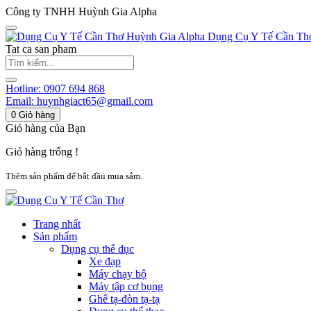
Công ty TNHH Huỳnh Gia Alpha
Huỳnh Gia Alpha
Dụng Cụ Y Tế Cần Th
Tat ca san pham
Hotline:
0907 694 868
Email:
huynhgiact65@gmail.com
0
Giỏ hàng
Giỏ hàng của Bạn
Giỏ hàng trống !
Thêm sản phẩm để bắt đầu mua sắm.
Trang nhất
Sản phẩm
Dụng cụ thể dục
Xe đạp
Máy chạy bộ
Máy tập cơ bụng
Ghế tạ-đòn tạ-tạ