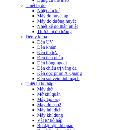
Dụng cụ thể thao
Thiết bị đo
Nhiệt ẩm kế
Máy đo huyết áp
Máy đo đường huyết
Nhiệt kế đo thân nhiệt
Thước bị đo lường
Đèn y khoa
Đèn UV
Đèn khám
Đèn thị lực
Đèn tiểu phẫu
Đèn hồng ngoại
Đèn chiếu trị vàng da
Đèn đọc phim X-Quang
Đèn soi vein tĩnh mạch
Thiết bị hô hấp
Máy thở
Mở khí quản
Máy tạo oxy
Máy đo spo2
Máy hút dịch
Máy khí dung
Vật tư hô hấp
Bộ đặt nội khí quản