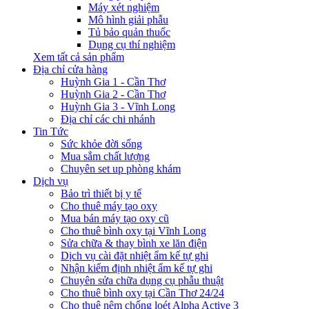
Máy xét nghiệm
Mô hình giải phẫu
Tủ bảo quản thuốc
Dụng cụ thí nghiệm
Xem tất cả sản phẩm
Địa chỉ cửa hàng
Huỳnh Gia 1 - Cần Thơ
Huỳnh Gia 2 - Cần Thơ
Huỳnh Gia 3 - Vĩnh Long
Địa chỉ các chi nhánh
Tin Tức
Sức khỏe đời sống
Mua sắm chất lượng
Chuyên set up phòng khám
Dịch vụ
Bảo trì thiết bị y tế
Cho thuê máy tạo oxy
Mua bán máy tạo oxy cũ
Cho thuê bình oxy tại Vĩnh Long
Sửa chữa & thay bình xe lăn điện
Dịch vụ cài đặt nhiệt ẩm kế tự ghi
Nhận kiểm định nhiệt ẩm kế tự ghi
Chuyên sửa chữa dụng cụ phẫu thuật
Cho thuê bình oxy tại Cần Thơ 24/24
Cho thuê nệm chống loét Alpha Active 3