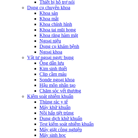
Thiết bị hỗ trợ nói
Dụng cụ chuyên khoa
Khoa sản
Khoa mắt
Khoa chỉnh hình
Khoa tai mũi họng
Khoa răng hàm mặt
Ngoại niệu
Dụng cụ khám bệnh
Ngoại khoa
Vật tư ngoại ngực bụng
Ống dẫn lưu
Kim sinh thiết
Clip cầm máu
Sonde ngoại khoa
Hậu môn nhân tạo
Chăm sóc vết thương
Kiểm soát nhiễm khuẩn
Thùng rác y tế
Máy khử khuẩn
Nồi hấp tiệt trùng
Dung dịch khử khuẩn
Test kiểm soát nhiễm khuẩn
Máy giặt công nghiệp
Máy sinh học