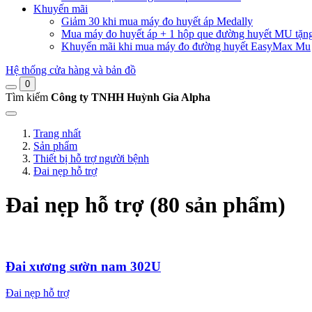
Khuyến mãi
Giảm 30 khi mua máy đo huyết áp Medally
Mua máy đo huyết áp + 1 hộp que đường huyết MU tặn
Khuyến mãi khi mua máy đo đường huyết EasyMax Mu
Hệ thống cửa hàng và bản đồ
0
Tìm kiếm
Công ty TNHH Huỳnh Gia Alpha
Trang nhất
Sản phẩm
Thiết bị hỗ trợ người bệnh
Đai nẹp hỗ trợ
Đai nẹp hỗ trợ (80 sản phẩm)
Đai xương sườn nam 302U
Đai nẹp hỗ trợ