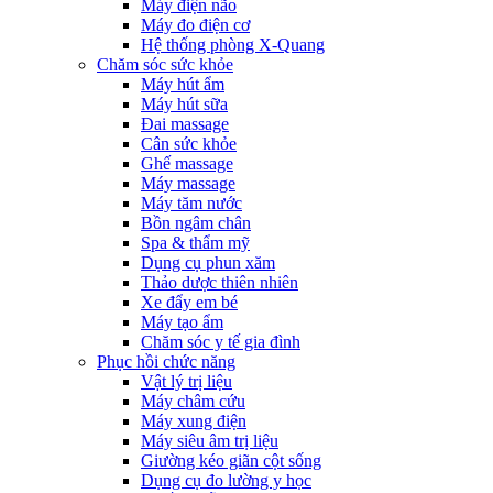
Máy điện não
Máy đo điện cơ
Hệ thống phòng X-Quang
Chăm sóc sức khỏe
Máy hút ẩm
Máy hút sữa
Đai massage
Cân sức khỏe
Ghế massage
Máy massage
Máy tăm nước
Bồn ngâm chân
Spa & thẩm mỹ
Dụng cụ phun xăm
Thảo dược thiên nhiên
Xe đẩy em bé
Máy tạo ẩm
Chăm sóc y tế gia đình
Phục hồi chức năng
Vật lý trị liệu
Máy châm cứu
Máy xung điện
Máy siêu âm trị liệu
Giường kéo giãn cột sống
Dụng cụ đo lường y học