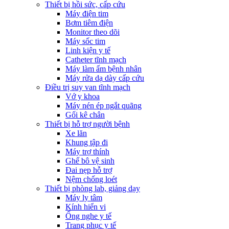
Thiết bị hồi sức, cấp cứu
Máy điện tim
Bơm tiêm điện
Monitor theo dõi
Máy sốc tim
Linh kiện y tế
Catheter tĩnh mạch
Máy làm ấm bệnh nhân
Máy rửa dạ dày cấp cứu
Điều trị suy van tĩnh mạch
Vớ y khoa
Máy nén ép ngắt quãng
Gối kê chân
Thiết bị hỗ trợ người bệnh
Xe lăn
Khung tập đi
Máy trợ thính
Ghế bô vệ sinh
Đai nẹp hỗ trợ
Nệm chống loét
Thiết bị phòng lab, giảng dạy
Máy ly tâm
Kính hiển vi
Ống nghe y tế
Trang phục y tế