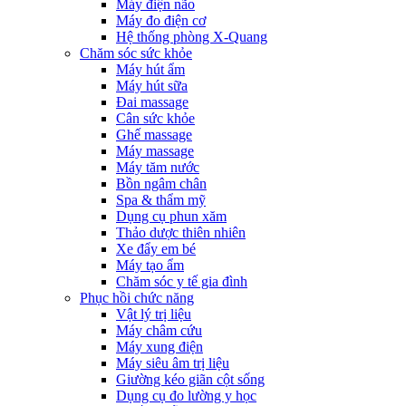
Máy điện não
Máy đo điện cơ
Hệ thống phòng X-Quang
Chăm sóc sức khỏe
Máy hút ẩm
Máy hút sữa
Đai massage
Cân sức khỏe
Ghế massage
Máy massage
Máy tăm nước
Bồn ngâm chân
Spa & thẩm mỹ
Dụng cụ phun xăm
Thảo dược thiên nhiên
Xe đẩy em bé
Máy tạo ẩm
Chăm sóc y tế gia đình
Phục hồi chức năng
Vật lý trị liệu
Máy châm cứu
Máy xung điện
Máy siêu âm trị liệu
Giường kéo giãn cột sống
Dụng cụ đo lường y học