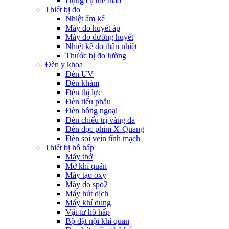
Dụng cụ thể thao
Thiết bị đo
Nhiệt ẩm kế
Máy đo huyết áp
Máy đo đường huyết
Nhiệt kế đo thân nhiệt
Thước bị đo lường
Đèn y khoa
Đèn UV
Đèn khám
Đèn thị lực
Đèn tiểu phẫu
Đèn hồng ngoại
Đèn chiếu trị vàng da
Đèn đọc phim X-Quang
Đèn soi vein tĩnh mạch
Thiết bị hô hấp
Máy thở
Mở khí quản
Máy tạo oxy
Máy đo spo2
Máy hút dịch
Máy khí dung
Vật tư hô hấp
Bộ đặt nội khí quản