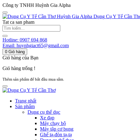
Công ty TNHH Huỳnh Gia Alpha
Huỳnh Gia Alpha
Dụng Cụ Y Tế Cần Th
Tat ca san pham
Hotline:
0907 694 868
Email:
huynhgiact65@gmail.com
0
Giỏ hàng
Giỏ hàng của Bạn
Giỏ hàng trống !
Thêm sản phẩm để bắt đầu mua sắm.
Trang nhất
Sản phẩm
Dụng cụ thể dục
Xe đạp
Máy chạy bộ
Máy tập cơ bụng
Ghế tạ-đòn tạ-tạ