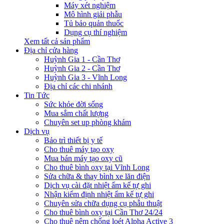
Máy xét nghiệm
Mô hình giải phẫu
Tủ bảo quản thuốc
Dụng cụ thí nghiệm
Xem tất cả sản phẩm
Địa chỉ cửa hàng
Huỳnh Gia 1 - Cần Thơ
Huỳnh Gia 2 - Cần Thơ
Huỳnh Gia 3 - Vĩnh Long
Địa chỉ các chi nhánh
Tin Tức
Sức khỏe đời sống
Mua sắm chất lượng
Chuyên set up phòng khám
Dịch vụ
Bảo trì thiết bị y tế
Cho thuê máy tạo oxy
Mua bán máy tạo oxy cũ
Cho thuê bình oxy tại Vĩnh Long
Sửa chữa & thay bình xe lăn điện
Dịch vụ cài đặt nhiệt ẩm kế tự ghi
Nhận kiểm định nhiệt ẩm kế tự ghi
Chuyên sửa chữa dụng cụ phẫu thuật
Cho thuê bình oxy tại Cần Thơ 24/24
Cho thuê nệm chống loét Alpha Active 3