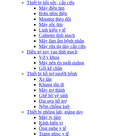
Thiết bị hồi sức, cấp cứu
Máy điện tim
Bơm tiêm điện
Monitor theo dõi
Máy sốc tim
Linh kiện y tế
Catheter tĩnh mạch
Máy làm ấm bệnh nhân
Máy rửa dạ dày cấp cứu
Điều trị suy van tĩnh mạch
Vớ y khoa
Máy nén ép ngắt quãng
Gối kê chân
Thiết bị hỗ trợ người bệnh
Xe lăn
Khung tập đi
Máy trợ thính
Ghế bô vệ sinh
Đai nẹp hỗ trợ
Nệm chống loét
Thiết bị phòng lab, giảng dạy
Máy ly tâm
Kính hiển vi
Ống nghe y tế
Trang phục y tế