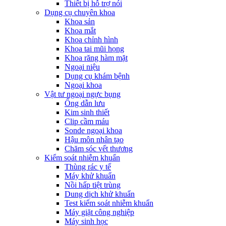
Thiết bị hỗ trợ nói
Dụng cụ chuyên khoa
Khoa sản
Khoa mắt
Khoa chỉnh hình
Khoa tai mũi họng
Khoa răng hàm mặt
Ngoại niệu
Dụng cụ khám bệnh
Ngoại khoa
Vật tư ngoại ngực bụng
Ống dẫn lưu
Kim sinh thiết
Clip cầm máu
Sonde ngoại khoa
Hậu môn nhân tạo
Chăm sóc vết thương
Kiểm soát nhiễm khuẩn
Thùng rác y tế
Máy khử khuẩn
Nồi hấp tiệt trùng
Dung dịch khử khuẩn
Test kiểm soát nhiễm khuẩn
Máy giặt công nghiệp
Máy sinh học