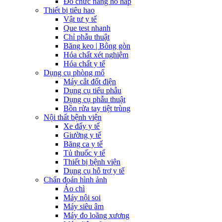
Đo chức năng hô hấp
Thiết bị tiêu hao
Vật tư y tế
Que test nhanh
Chỉ phẫu thuật
Băng keo | Bông gòn
Hóa chất xét nghiệm
Hóa chất y tế
Dụng cụ phòng mổ
Máy cắt đốt điện
Dụng cụ tiểu phẫu
Dụng cụ phẫu thuật
Bồn rửa tay tiệt trùng
Nội thất bệnh viện
Xe đẩy y tế
Giường y tế
Băng ca y tế
Tủ thuốc y tế
Thiết bị bệnh viện
Dụng cụ hỗ trợ y tế
Chẩn đoán hình ảnh
Áo chì
Máy nội soi
Máy siêu âm
Máy đo loãng xương