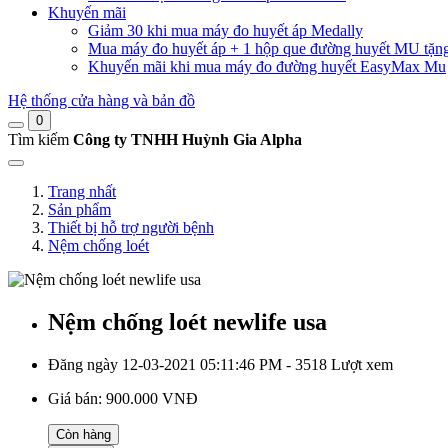
Khuyến mãi
Giảm 30 khi mua máy đo huyết áp Medally
Mua máy đo huyết áp + 1 hộp que đường huyết MU tặn
Khuyến mãi khi mua máy đo đường huyết EasyMax Mu
Hệ thống cửa hàng và bản đồ
0
Tìm kiếm
Công ty TNHH Huỳnh Gia Alpha
Trang nhất
Sản phẩm
Thiết bị hỗ trợ người bệnh
Nệm chống loét
Nệm chống loét newlife usa
Đăng ngày 12-03-2021 05:11:46 PM - 3518 Lượt xem
Giá bán:
900.000 VNĐ
Còn hàng