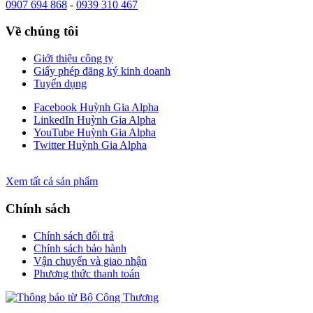
0907 694 868
-
0939 310 467
Về chúng tôi
Giới thiệu công ty
Giấy phép đăng ký kinh doanh
Tuyển dụng
Facebook Huỳnh Gia Alpha
LinkedIn Huỳnh Gia Alpha
YouTube Huỳnh Gia Alpha
Twitter Huỳnh Gia Alpha
Xem tất cả sản phẩm
Chính sách
Chính sách đổi trả
Chính sách bảo hành
Vận chuyển và giao nhận
Phương thức thanh toán