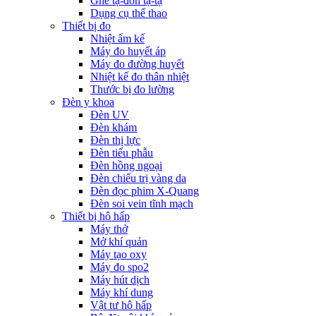
Ghế tạ-đòn tạ-tạ
Dụng cụ thể thao
Thiết bị đo
Nhiệt ẩm kế
Máy đo huyết áp
Máy đo đường huyết
Nhiệt kế đo thân nhiệt
Thước bị đo lường
Đèn y khoa
Đèn UV
Đèn khám
Đèn thị lực
Đèn tiểu phẫu
Đèn hồng ngoại
Đèn chiếu trị vàng da
Đèn đọc phim X-Quang
Đèn soi vein tĩnh mạch
Thiết bị hô hấp
Máy thở
Mở khí quản
Máy tạo oxy
Máy đo spo2
Máy hút dịch
Máy khí dung
Vật tư hô hấp