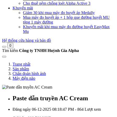
Cho thuê nệm chống loét Alpha Active 3
Khuyến mãi
Giảm 30 khi mua máy đo huyết áp Medally
Mua máy đo huyết áp + 1 hộp que đường huyết MU
tặng 1 máy đường
Khuyến mãi khi mua máy đo đường huyết EasyMax
Mu
Hệ thống cửa hàng và bản đồ
0
Tìm kiếm
Công ty TNHH Huỳnh Gia Alpha
Trang nhất
Sản phẩm
Chẩn đoán hình ảnh
Máy điện não
Paste dẫn truyền AC Cream
Đăng ngày 06-12-2025 08:18:47 PM - 864 Lượt xem