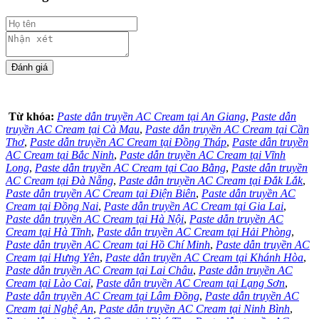
Từ khóa:
Paste dẫn truyền AC Cream tại An Giang
,
Paste dẫn
truyền AC Cream tại Cà Mau
,
Paste dẫn truyền AC Cream tại Cần
Thơ
,
Paste dẫn truyền AC Cream tại Đồng Tháp
,
Paste dẫn truyền
AC Cream tại Bắc Ninh
,
Paste dẫn truyền AC Cream tại Vĩnh
Long
,
Paste dẫn truyền AC Cream tại Cao Bằng
,
Paste dẫn truyền
AC Cream tại Đà Nẵng
,
Paste dẫn truyền AC Cream tại Đắk Lắk
,
Paste dẫn truyền AC Cream tại Điện Biên
,
Paste dẫn truyền AC
Cream tại Đồng Nai
,
Paste dẫn truyền AC Cream tại Gia Lai
,
Paste dẫn truyền AC Cream tại Hà Nội
,
Paste dẫn truyền AC
Cream tại Hà Tĩnh
,
Paste dẫn truyền AC Cream tại Hải Phòng
,
Paste dẫn truyền AC Cream tại Hồ Chí Minh
,
Paste dẫn truyền AC
Cream tại Hưng Yên
,
Paste dẫn truyền AC Cream tại Khánh Hòa
,
Paste dẫn truyền AC Cream tại Lai Châu
,
Paste dẫn truyền AC
Cream tại Lào Cai
,
Paste dẫn truyền AC Cream tại Lạng Sơn
,
Paste dẫn truyền AC Cream tại Lâm Đồng
,
Paste dẫn truyền AC
Cream tại Nghệ An
,
Paste dẫn truyền AC Cream tại Ninh Bình
,