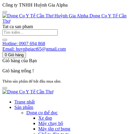
Công ty TNHH Huỳnh Gia Alpha
Huỳnh Gia Alpha
Dụng Cụ Y Tế Cần
Thơ
Tat ca san pham
Hotline:
0907 694 868
Email:
huynhgiact65@gmail.com
0
Giỏ hàng
Giỏ hàng của Bạn
Giỏ hàng trống !
Thêm sản phẩm để bắt đầu mua sắm.
Trang nhất
Sản phẩm
Dụng cụ thể dục
Xe đạp
Máy chạy bộ
Máy tập cơ bụng