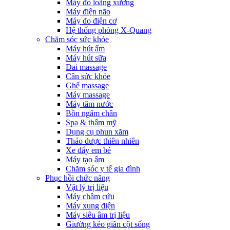
Máy đo loãng xương
Máy điện não
Máy đo điện cơ
Hệ thống phòng X-Quang
Chăm sóc sức khỏe
Máy hút ẩm
Máy hút sữa
Đai massage
Cân sức khỏe
Ghế massage
Máy massage
Máy tăm nước
Bồn ngâm chân
Spa & thẩm mỹ
Dụng cụ phun xăm
Thảo dược thiên nhiên
Xe đẩy em bé
Máy tạo ẩm
Chăm sóc y tế gia đình
Phục hồi chức năng
Vật lý trị liệu
Máy châm cứu
Máy xung điện
Máy siêu âm trị liệu
Giường kéo giãn cột sống