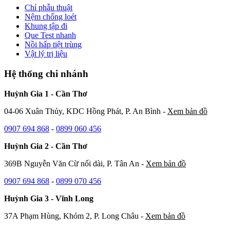
Chỉ phẫu thuật
Nệm chống loét
Khung tập đi
Que Test nhanh
Nồi hấp tiệt trùng
Vật lý trị liệu
Hệ thống chi nhánh
Huỳnh Gia 1 - Cần Thơ
04-06 Xuân Thủy, KDC Hồng Phát, P. An Bình -
Xem bản đồ
0907 694 868
-
0899 060 456
Huỳnh Gia 2 - Cần Thơ
369B Nguyễn Văn Cừ nối dài, P. Tân An -
Xem bản đồ
0907 694 868
-
0899 070 456
Huỳnh Gia 3 - Vĩnh Long
37A Phạm Hùng, Khóm 2, P. Long Châu -
Xem bản đồ