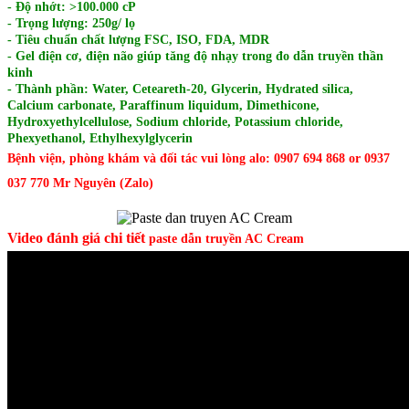
- Độ nhớt: >100.000 cP
- Trọng lượng: 250g/ lọ
- Tiêu chuẩn chất lượng FSC, ISO, FDA, MDR
- Gel điện cơ, điện não giúp tăng độ nhạy trong đo dẫn truyền thần
kinh
- Thành phần: Water, Ceteareth-20, Glycerin, Hydrated silica,
Calcium carbonate, Paraffinum liquidum, Dimethicone,
Hydroxyethylcellulose, Sodium chloride, Potassium chloride,
Phexyethanol, Ethylhexylglycerin
Bệnh viện, phòng khám và đối tác vui lòng alo: 0907 694 868 or 0937
037 770 Mr Nguyên (Zalo)
Video đánh giá chi tiết
paste dẫn truyền AC Cream