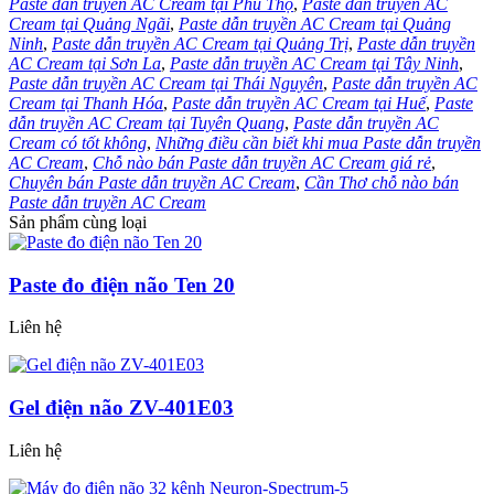
Paste dẫn truyền AC Cream tại Phú Thọ
,
Paste dẫn truyền AC
Cream tại Quảng Ngãi
,
Paste dẫn truyền AC Cream tại Quảng
Ninh
,
Paste dẫn truyền AC Cream tại Quảng Trị
,
Paste dẫn truyền
AC Cream tại Sơn La
,
Paste dẫn truyền AC Cream tại Tây Ninh
,
Paste dẫn truyền AC Cream tại Thái Nguyên
,
Paste dẫn truyền AC
Cream tại Thanh Hóa
,
Paste dẫn truyền AC Cream tại Huế
,
Paste
dẫn truyền AC Cream tại Tuyên Quang
,
Paste dẫn truyền AC
Cream có tốt không
,
Những điều cần biết khi mua Paste dẫn truyền
AC Cream
,
Chỗ nào bán Paste dẫn truyền AC Cream giá rẻ
,
Chuyên bán Paste dẫn truyền AC Cream
,
Cần Thơ chỗ nào bán
Paste dẫn truyền AC Cream
Sản phẩm cùng loại
Paste đo điện não Ten 20
Liên hệ
Gel điện não ZV-401E03
Liên hệ