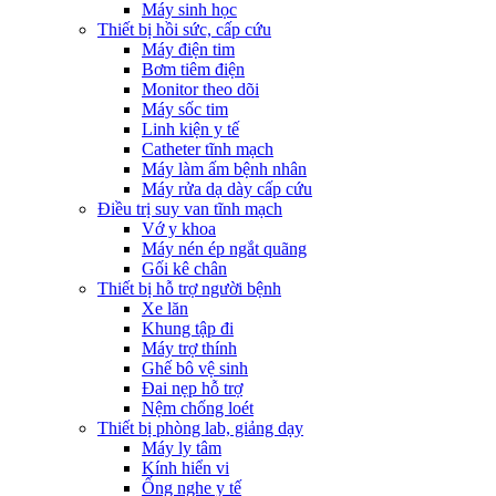
Máy sinh học
Thiết bị hồi sức, cấp cứu
Máy điện tim
Bơm tiêm điện
Monitor theo dõi
Máy sốc tim
Linh kiện y tế
Catheter tĩnh mạch
Máy làm ấm bệnh nhân
Máy rửa dạ dày cấp cứu
Điều trị suy van tĩnh mạch
Vớ y khoa
Máy nén ép ngắt quãng
Gối kê chân
Thiết bị hỗ trợ người bệnh
Xe lăn
Khung tập đi
Máy trợ thính
Ghế bô vệ sinh
Đai nẹp hỗ trợ
Nệm chống loét
Thiết bị phòng lab, giảng dạy
Máy ly tâm
Kính hiển vi
Ống nghe y tế