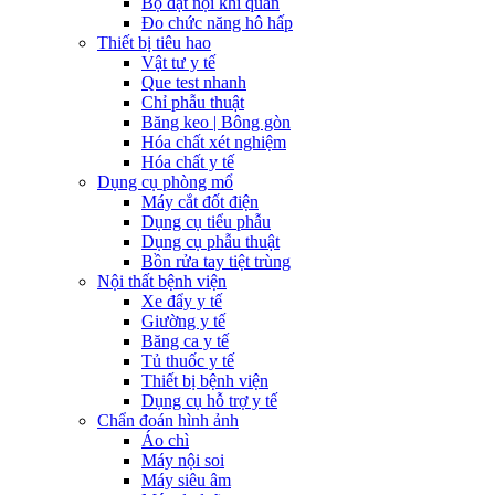
Bộ đặt nội khí quản
Đo chức năng hô hấp
Thiết bị tiêu hao
Vật tư y tế
Que test nhanh
Chỉ phẫu thuật
Băng keo | Bông gòn
Hóa chất xét nghiệm
Hóa chất y tế
Dụng cụ phòng mổ
Máy cắt đốt điện
Dụng cụ tiểu phẫu
Dụng cụ phẫu thuật
Bồn rửa tay tiệt trùng
Nội thất bệnh viện
Xe đẩy y tế
Giường y tế
Băng ca y tế
Tủ thuốc y tế
Thiết bị bệnh viện
Dụng cụ hỗ trợ y tế
Chẩn đoán hình ảnh
Áo chì
Máy nội soi
Máy siêu âm