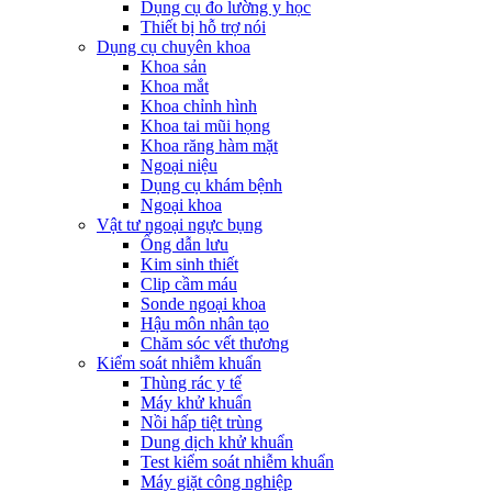
Dụng cụ đo lường y học
Thiết bị hỗ trợ nói
Dụng cụ chuyên khoa
Khoa sản
Khoa mắt
Khoa chỉnh hình
Khoa tai mũi họng
Khoa răng hàm mặt
Ngoại niệu
Dụng cụ khám bệnh
Ngoại khoa
Vật tư ngoại ngực bụng
Ống dẫn lưu
Kim sinh thiết
Clip cầm máu
Sonde ngoại khoa
Hậu môn nhân tạo
Chăm sóc vết thương
Kiểm soát nhiễm khuẩn
Thùng rác y tế
Máy khử khuẩn
Nồi hấp tiệt trùng
Dung dịch khử khuẩn
Test kiểm soát nhiễm khuẩn
Máy giặt công nghiệp