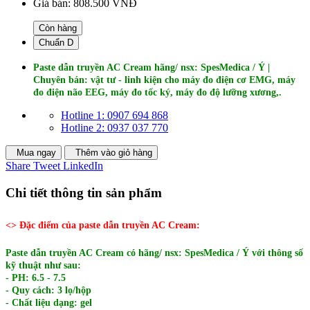
Giá bán:
808.500 VNĐ
Còn hàng
Chuẩn D
Paste dẫn truyền AC Cream hãng/ nsx: SpesMedica / Ý |
Chuyên bán: vật tư - linh kiện cho
máy đo điện cơ EMG, máy
đo điện não EEG, máy đo tốc ký, máy đo độ lưỡng xương,.
Hotline 1: 0907 694 868
Hotline 2: 0937 037 770
Mua ngay
Thêm vào giỏ hàng
Share
Tweet
LinkedIn
Chi tiết thông tin sản phẩm
<> Đặc điểm của paste dẫn truyền AC Cream:
Paste dẫn truyền AC Cream có
hãng/ nsx: SpesMedica / Ý
với thông số
kỹ thuật như sau:
- PH: 6.5 - 7.5
- Quy cách: 3 lọ/hộp
- Chất liệu dạng: gel