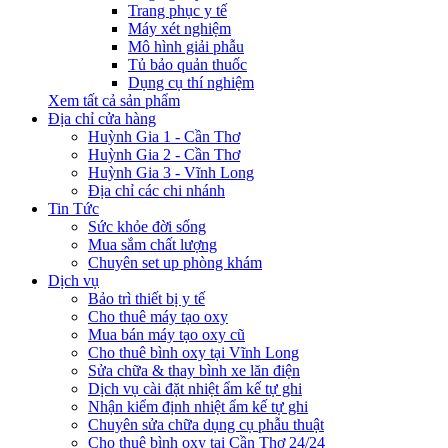
Trang phục y tế
Máy xét nghiệm
Mô hình giải phẫu
Tủ bảo quản thuốc
Dụng cụ thí nghiệm
Xem tất cả sản phẩm
Địa chỉ cửa hàng
Huỳnh Gia 1 - Cần Thơ
Huỳnh Gia 2 - Cần Thơ
Huỳnh Gia 3 - Vĩnh Long
Địa chỉ các chi nhánh
Tin Tức
Sức khỏe đời sống
Mua sắm chất lượng
Chuyên set up phòng khám
Dịch vụ
Bảo trì thiết bị y tế
Cho thuê máy tạo oxy
Mua bán máy tạo oxy cũ
Cho thuê bình oxy tại Vĩnh Long
Sửa chữa & thay bình xe lăn điện
Dịch vụ cài đặt nhiệt ẩm kế tự ghi
Nhận kiểm định nhiệt ẩm kế tự ghi
Chuyên sửa chữa dụng cụ phẫu thuật
Cho thuê bình oxy tại Cần Thơ 24/24