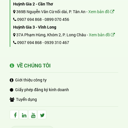
Huỳnh Gia 2 - Cần Thơ
369B Nguyễn Văn Cừ nối dài, P. Tân An -
Xem bản đồ
0907 694 868
-
0899 070 456
Huỳnh Gia 3 - Vĩnh Long
37A Phạm Hùng, Khóm 2, P. Long Châu -
Xem bản đồ
0907 694 868
-
0939 310 467
VỀ CHÚNG TÔI
Giới thiệu công ty
Giấy phép đăng ký kinh doanh
Tuyển dụng
Facebook Huỳnh Gia Alpha
LinkedIn Huỳnh Gia Alpha
YouTube Huỳnh Gia Alpha
Twitter Huỳnh Gia Alpha