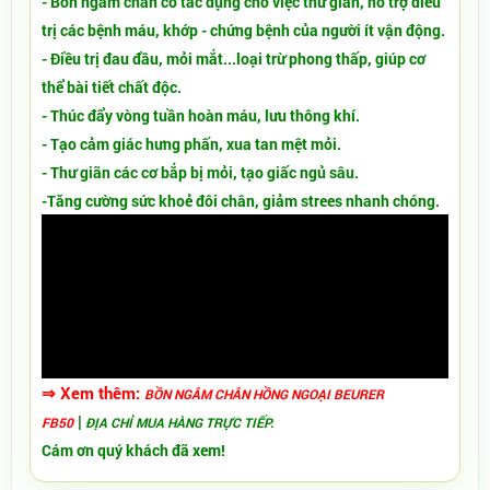
- Bồn ngâm chân có tác dụng cho việc thư giãn, hỗ trợ điều
trị các bệnh máu, khớp - chứng bệnh của người ít vận động.
- Điều trị đau đầu, mỏi mắt...loại trừ phong thấp, giúp cơ
thể bài tiết chất độc.
- Thúc đẩy vòng tuần hoàn máu, lưu thông khí.
- Tạo cảm giác hưng phấn, xua tan mệt mỏi.
- Thư giãn các cơ bắp bị mỏi, tạo giấc ngủ sâu.
-Tăng cường sức khoẻ đôi chân, giảm strees nhanh chóng.
⇒ Xem thêm:
BỒN NGÂM CHÂN HỒNG NGOẠI BEURER
|
FB50
ĐỊA CHỈ MUA HÀNG TRỰC TIẾP.
Cám ơn quý khách đã xem!