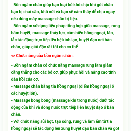
- Bồn ngâm chân giúp bạn loại bỏ khó chịu khi gót chân
bạn bị chai sần, khô nứt và bạn sẽ cảm thấy dễ chịu ngay
nếu dùng máy massage chân trị liệu.
-
Bồn ngâm sử dụng
liệu pháp tổng hợp giữa massage, rung
bấm huyệt, massage thủy lực, cảm biến hồng ngoại, lăn,
lắc tác động trực tiếp lên hệ kinh lạc, huyệt đạo nơi bàn
chân, giúp giải độc rất tốt cho cơ thể.
<> Chức năng của bồn ngâm chân:
- Bồn ngâm chân có chức năng massage rung làm giảm
căng thẳng cho các bó cơ, giúp phục hồi và nâng cao tính
đàn hồi của cơ.
- Massage chân bằng tia hồng ngoại (điểm hồng ngoại ở
các huyệt lớn).
- Massage bong bóng (massage khí trong nước) dưới tác
động của khí và dòng nước trực tiếp liên huyệt đạo ở bàn
chân.
- Với chức năng sủi bọt, tạo sóng, rung và làm ấm từ tia
hồng ngoại sẽ tác động lên xung huyệt đạo bàn chân và gót