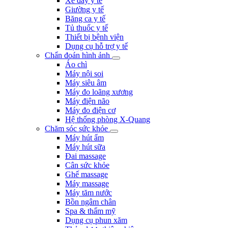
Xe đẩy y tế
Giường y tế
Băng ca y tế
Tủ thuốc y tế
Thiết bị bệnh viện
Dụng cụ hỗ trợ y tế
Chẩn đoán hình ảnh
Áo chì
Máy nội soi
Máy siêu âm
Máy đo loãng xương
Máy điện não
Máy đo điện cơ
Hệ thống phòng X-Quang
Chăm sóc sức khỏe
Máy hút ẩm
Máy hút sữa
Đai massage
Cân sức khỏe
Ghế massage
Máy massage
Máy tăm nước
Bồn ngâm chân
Spa & thẩm mỹ
Dụng cụ phun xăm