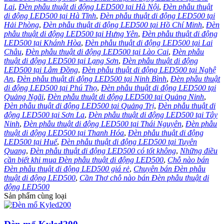
Lai
,
Đèn phẫu thuật di động LED500 tại Hà Nội
,
Đèn phẫu thuật
di động LED500 tại Hà Tĩnh
,
Đèn phẫu thuật di động LED500 tại
Hải Phòng
,
Đèn phẫu thuật di động LED500 tại Hồ Chí Minh
,
Đèn
phẫu thuật di động LED500 tại Hưng Yên
,
Đèn phẫu thuật di động
LED500 tại Khánh Hòa
,
Đèn phẫu thuật di động LED500 tại Lai
Châu
,
Đèn phẫu thuật di động LED500 tại Lào Cai
,
Đèn phẫu
thuật di động LED500 tại Lạng Sơn
,
Đèn phẫu thuật di động
LED500 tại Lâm Đồng
,
Đèn phẫu thuật di động LED500 tại Nghệ
An
,
Đèn phẫu thuật di động LED500 tại Ninh Bình
,
Đèn phẫu thuật
di động LED500 tại Phú Thọ
,
Đèn phẫu thuật di động LED500 tại
Quảng Ngãi
,
Đèn phẫu thuật di động LED500 tại Quảng Ninh
,
Đèn phẫu thuật di động LED500 tại Quảng Trị
,
Đèn phẫu thuật di
động LED500 tại Sơn La
,
Đèn phẫu thuật di động LED500 tại Tây
Ninh
,
Đèn phẫu thuật di động LED500 tại Thái Nguyên
,
Đèn phẫu
thuật di động LED500 tại Thanh Hóa
,
Đèn phẫu thuật di động
LED500 tại Huế
,
Đèn phẫu thuật di động LED500 tại Tuyên
Quang
,
Đèn phẫu thuật di động LED500 có tốt không
,
Những điều
cần biết khi mua Đèn phẫu thuật di động LED500
,
Chỗ nào bán
Đèn phẫu thuật di động LED500 giá rẻ
,
Chuyên bán Đèn phẫu
thuật di động LED500
,
Cần Thơ chỗ nào bán Đèn phẫu thuật di
động LED500
Sản phẩm cùng loại