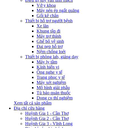
Điều trị suy van tĩnh mạch
Vớ y khoa
Máy nén ép ngắt quãng
Gối kê chân
Thiết bị hỗ trợ người bệnh
Xe lăn
Khung tập đi
Máy trợ thính
Ghế bô vệ sinh
Đai nẹp hỗ trợ
Nệm chống loét
Thiết bị phòng lab, giảng dạy
Máy ly tâm
Kính hiển vi
Ống nghe y tế
Trang phục y tế
Máy xét nghiệm
Mô hình giải phẫu
Tủ bảo quản thuốc
Dụng cụ thí nghiệm
Xem tất cả sản phẩm
Địa chỉ cửa hàng
Huỳnh Gia 1 - Cần Thơ
Huỳnh Gia 2 - Cần Thơ
Huỳnh Gia 3 - Vĩnh Long