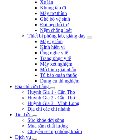
Xe lăn
Khung tập đi
Máy trợ thính
Ghế bô vệ sinh
Đai nẹp hỗ trợ
Nệm chống loét
Thiết bị phòng lab, giảng dạy
Máy ly tâm
Kính hiển vi
Ống nghe y tế
Trang phục y tế
Máy xét nghiệm
Mô hình giải phẫu
Tủ bảo quản thuốc
Dụng cụ thí nghiệm
Địa chỉ cửa hàng
Huỳnh Gia 1 - Cần Thơ
Huỳnh Gia 2 - Cần Thơ
Huỳnh Gia 3 - Vĩnh Long
Địa chỉ các chi nhánh
Tin Tức
Sức khỏe đời sống
Mua sắm chất lượng
Chuyên set up phòng khám
Dịch vụ