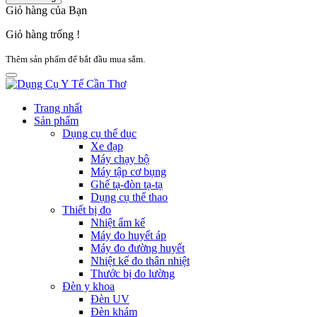
Giỏ hàng của Bạn
Giỏ hàng trống !
Thêm sản phẩm để bắt đầu mua sắm.
Trang nhất
Sản phẩm
Dụng cụ thể dục
Xe đạp
Máy chạy bộ
Máy tập cơ bụng
Ghế tạ-đòn tạ-tạ
Dụng cụ thể thao
Thiết bị đo
Nhiệt ẩm kế
Máy đo huyết áp
Máy đo đường huyết
Nhiệt kế đo thân nhiệt
Thước bị đo lường
Đèn y khoa
Đèn UV
Đèn khám