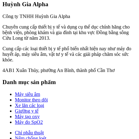
Huỳnh Gia Alpha
Công ty TNHH Huỳnh Gia Alpha
Chuyên cung cấp thiết bị y tế và dụng cụ thể dục chính hãng cho
bệnh viện, phòng khám và gia đình tại khu vực Đồng bằng sông
Cửu Long từ năm 2013.
Cung cấp các loại thiết bị y tế phổ biến nhất hiện nay như máy đo
huyết áp, máy siêu âm, vật tư y tế và các giải pháp chăm sóc sức
khỏe.
4AB1 Xuân Thủy, phường An Bình, thành phố Cần Thơ
Danh mục sản phẩm
Máy siêu âm
Monitor theo dõi
Xe lăn các loại
Giường y tế
Máy tạo oxy
Máy đo SpO2
Chỉ phẫu thuật
Nệm chống loét