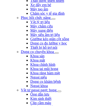
Thảo dược thiên nhiên
Xe đẩy em bé
Máy tạo ẩm
Chăm sóc y tế gia đình
Phục hồi chức năng
Vật lý trị liệu
Máy châm cứu
Máy xung điện
Máy siêu âm trị liệu
Giường kéo giãn cột sống
Dụng cụ đo lường y học
Thiết bị hỗ trợ nói
Dụng cụ chuyên khoa
Khoa sản
Khoa mắt
Khoa chỉnh hình
Khoa tai mũi họng
Khoa răng hàm mặt
Ngoại niệu
Dụng cụ khám bệnh
Ngoại khoa
Vật tư ngoại ngực bụng
Ống dẫn lưu
Kim sinh thiết
Clip cầm máu