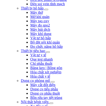
Đèn soi vein tĩnh mạch
Thiết bị hô hấp
Máy thở
Mở khí quản
Máy tạo oxy
Máy đo spo2
Máy hút dịch
Máy khí dung
Vật tư hô hấp
Bộ đặt nội khí quản
Đo chức năng hô hấp
Thiết bị tiêu hao
Vật tư y tế
Que test nhanh
Chỉ phẫu thuật
Băng keo | Bông gòn
Hóa chất xét nghiệm
Hóa chất y tế
Dụng cụ phòng mổ
Máy cắt đốt điện
Dụng cụ tiểu phẫu
Dụng cụ phẫu thuật
Bồn rửa tay tiệt trùng
Nội thất bệnh viện