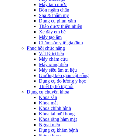
Máy tăm nước
Bồn ngâm chân
Spa & thẩm mỹ
Dụng cụ phun xăm
Thảo dược thiên nhiên
Xe đẩy em bé
Máy tạo ẩm
Chăm sóc y tế gia đình
Phục hồi chức năng
Vật lý trị liệu
Máy châm cứu
Máy xung điện
Máy siêu âm trị liệu
Giường kéo giãn cột sống
Dụng cụ đo lường y học
Thiết bị hỗ trợ nói
Dụng cụ chuyên khoa
Khoa sản
Khoa mắt
Khoa chỉnh hình
Khoa tai mũi họng
Khoa răng hàm mặt
Ngoại niệu
Dụng cụ khám bệnh
Ngoại khoa