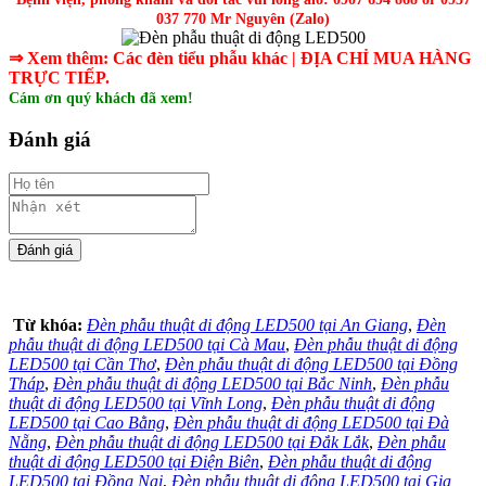
037 770 Mr Nguyên (Zalo)
⇒ Xem thêm:
Các
đèn tiểu phẫu khác
| ĐỊA CHỈ MUA HÀNG
TRỰC TIẾP.
Cám ơn quý khách đã xem!
Đánh giá
Từ khóa:
Đèn phẫu thuật di động LED500 tại An Giang
,
Đèn
phẫu thuật di động LED500 tại Cà Mau
,
Đèn phẫu thuật di động
LED500 tại Cần Thơ
,
Đèn phẫu thuật di động LED500 tại Đồng
Tháp
,
Đèn phẫu thuật di động LED500 tại Bắc Ninh
,
Đèn phẫu
thuật di động LED500 tại Vĩnh Long
,
Đèn phẫu thuật di động
LED500 tại Cao Bằng
,
Đèn phẫu thuật di động LED500 tại Đà
Nẵng
,
Đèn phẫu thuật di động LED500 tại Đắk Lắk
,
Đèn phẫu
thuật di động LED500 tại Điện Biên
,
Đèn phẫu thuật di động
LED500 tại Đồng Nai
,
Đèn phẫu thuật di động LED500 tại Gia