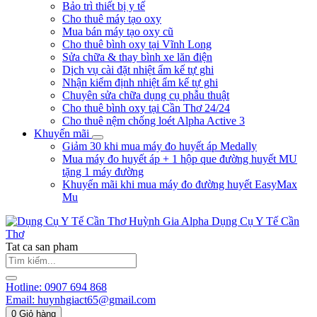
Bảo trì thiết bị y tế
Cho thuê máy tạo oxy
Mua bán máy tạo oxy cũ
Cho thuê bình oxy tại Vĩnh Long
Sửa chữa & thay bình xe lăn điện
Dịch vụ cài đặt nhiệt ẩm kế tự ghi
Nhận kiểm định nhiệt ẩm kế tự ghi
Chuyên sửa chữa dụng cụ phẫu thuật
Cho thuê bình oxy tại Cần Thơ 24/24
Cho thuê nệm chống loét Alpha Active 3
Khuyến mãi
Giảm 30 khi mua máy đo huyết áp Medally
Mua máy đo huyết áp + 1 hộp que đường huyết MU
tặng 1 máy đường
Khuyến mãi khi mua máy đo đường huyết EasyMax
Mu
Huỳnh Gia Alpha
Dụng Cụ Y Tế Cần
Thơ
Tat ca san pham
Hotline:
0907 694 868
Email:
huynhgiact65@gmail.com
0
Giỏ hàng