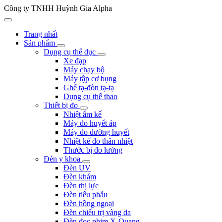
Công ty TNHH Huỳnh Gia Alpha
Trang nhất
Sản phẩm
Dụng cụ thể dục
Xe đạp
Máy chạy bộ
Máy tập cơ bụng
Ghế tạ-đòn tạ-tạ
Dụng cụ thể thao
Thiết bị đo
Nhiệt ẩm kế
Máy đo huyết áp
Máy đo đường huyết
Nhiệt kế đo thân nhiệt
Thước bị đo lường
Đèn y khoa
Đèn UV
Đèn khám
Đèn thị lực
Đèn tiểu phẫu
Đèn hồng ngoại
Đèn chiếu trị vàng da
Đèn đọc phim X-Quang