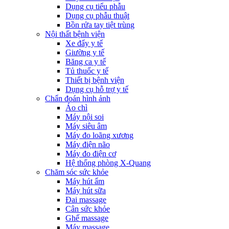
Dụng cụ tiểu phẫu
Dụng cụ phẫu thuật
Bồn rửa tay tiệt trùng
Nội thất bệnh viện
Xe đẩy y tế
Giường y tế
Băng ca y tế
Tủ thuốc y tế
Thiết bị bệnh viện
Dụng cụ hỗ trợ y tế
Chẩn đoán hình ảnh
Áo chì
Máy nội soi
Máy siêu âm
Máy đo loãng xương
Máy điện não
Máy đo điện cơ
Hệ thống phòng X-Quang
Chăm sóc sức khỏe
Máy hút ẩm
Máy hút sữa
Đai massage
Cân sức khỏe
Ghế massage
Máy massage