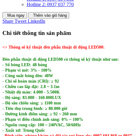
Hotline 2: 0937 037 770
Mua ngay
Thêm vào giỏ hàng
Share
Tweet
LinkedIn
Chi tiết thông tin sản phẩm
<> Thông số kỹ thuật đèn phẫu thuật di động LED500:
Đèn phẫu thuật di động LED500 có thông số kỹ thuật như sau:
- Số bóng LED: 48 bóng
- Phạm vi mờ: 3% - 100%
- Công suất bóng đèn: 48W
- Chỉ số hoàn màu (CRI): ≥ 92
- Chiều cao lắp đặt: 2.8 ~ 3.1m
- Nhiệt độ màu: 4.000 - 5.500K
- Độ sáng: 83.000 - 160.000LUX
- Độ sâu chiếu sáng: ≥ 1100 mm
- Tiêu thụ trung bình: ≥ 80.000 giờ
- Đường kính điểm sáng: ≥ 92 ~ 260 mm
- Phạm vi điều chỉnh ánh sáng: 0% ~ 100%
- Nguồn cung cấp: 100 ~ 240VAC, 50/60Hz
- Xuất xứ: Trung Quốc
Bệnh viện, phòng khám và đối tác vui lòng alo: 0907 694 868 or 0937