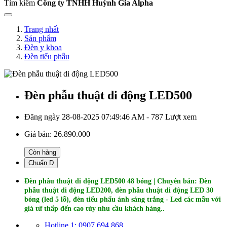
Tìm kiếm
Công ty TNHH Huỳnh Gia Alpha
Trang nhất
Sản phẩm
Đèn y khoa
Đèn tiểu phẫu
Đèn phẫu thuật di động LED500
Đăng ngày 28-08-2025 07:49:46 AM - 787 Lượt xem
Giá bán:
26.890.000
Còn hàng
Chuẩn D
Đèn phẫu thuật di động LED500 48 bóng | Chuyên bán: Đèn
phẫu thuật di động LED200​, đèn phẫu thuật di động LED 30
bóng (led 5 lỗ), đèn tiểu phẩu ánh sáng trắng - Led các mẫu với
giá từ thấp đến cao tùy nhu cầu khách hàng..
Hotline 1: 0907 694 868