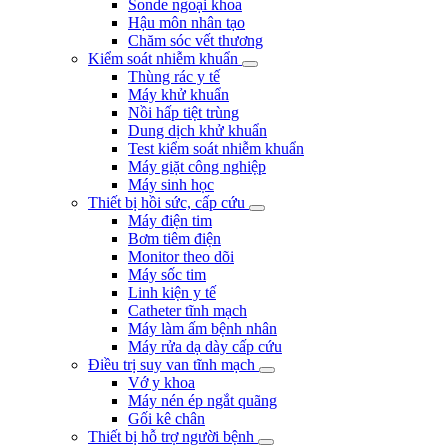
Sonde ngoại khoa
Hậu môn nhân tạo
Chăm sóc vết thương
Kiểm soát nhiễm khuẩn
Thùng rác y tế
Máy khử khuẩn
Nồi hấp tiệt trùng
Dung dịch khử khuẩn
Test kiểm soát nhiễm khuẩn
Máy giặt công nghiệp
Máy sinh học
Thiết bị hồi sức, cấp cứu
Máy điện tim
Bơm tiêm điện
Monitor theo dõi
Máy sốc tim
Linh kiện y tế
Catheter tĩnh mạch
Máy làm ấm bệnh nhân
Máy rửa dạ dày cấp cứu
Điều trị suy van tĩnh mạch
Vớ y khoa
Máy nén ép ngắt quãng
Gối kê chân
Thiết bị hỗ trợ người bệnh