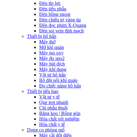
Đèn thị lực
Đèn tiểu phẫu
Đèn hồng ngoại
Đèn chiếu trị vàng da
Đèn đọc phim X-Quang
Đèn soi vein tĩnh mạch
Thiết bị hô hấp
Máy thở
Mở khí quản
Máy tạo oxy
Máy đo spo2
Máy hút dịch
Máy khí dung
Vật tư hô hấp
Bộ đặt nội khí quản
Đo chức năng hô hấp
Thiết bị tiêu hao
Vật tư y tế
Que test nhanh
Chỉ phẫu thuật
Băng keo | Bông gòn
Hóa chất xét nghiệm
Hóa chất y tế
Dụng cụ phòng mổ
Máy cắt đốt điện