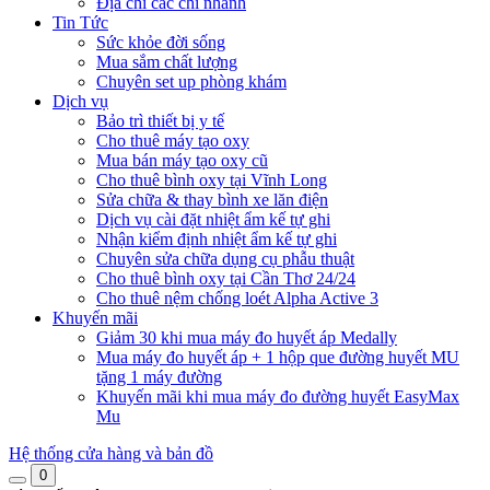
Địa chỉ các chi nhánh
Tin Tức
Sức khỏe đời sống
Mua sắm chất lượng
Chuyên set up phòng khám
Dịch vụ
Bảo trì thiết bị y tế
Cho thuê máy tạo oxy
Mua bán máy tạo oxy cũ
Cho thuê bình oxy tại Vĩnh Long
Sửa chữa & thay bình xe lăn điện
Dịch vụ cài đặt nhiệt ẩm kế tự ghi
Nhận kiểm định nhiệt ẩm kế tự ghi
Chuyên sửa chữa dụng cụ phẫu thuật
Cho thuê bình oxy tại Cần Thơ 24/24
Cho thuê nệm chống loét Alpha Active 3
Khuyến mãi
Giảm 30 khi mua máy đo huyết áp Medally
Mua máy đo huyết áp + 1 hộp que đường huyết MU
tặng 1 máy đường
Khuyến mãi khi mua máy đo đường huyết EasyMax
Mu
Hệ thống cửa hàng và bản đồ
0