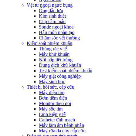
Vật tư ngoại ngực bụng
Ống dẫn lưu
Kim sinh thiết
Clip cầm máu
Sonde ngoại khoa
Hậu môn nhân tạo
Chăm sóc vết thương
Kiểm soát nhiễm khuẩn
Thùng rác y tế
Máy khử khuẩn
Nồi hấp tiệt trùng
Dung dịch khử khuẩn
Test kiểm soát nhiễm khuẩn
Máy giặt công nghiệp
Máy sinh học
Thiết bị hồi sức, cấp cứu
Máy điện tim
Bơm tiêm điện
Monitor theo dõi
Máy sốc tim
Linh kiện y tế
Catheter tĩnh mạch
Máy làm ấm bệnh nhân
Máy rửa dạ dày cấp cứu