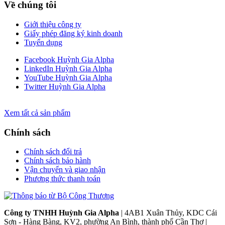
Về chúng tôi
Giới thiệu công ty
Giấy phép đăng ký kinh doanh
Tuyển dụng
Facebook Huỳnh Gia Alpha
LinkedIn Huỳnh Gia Alpha
YouTube Huỳnh Gia Alpha
Twitter Huỳnh Gia Alpha
Xem tất cả sản phẩm
Chính sách
Chính sách đổi trả
Chính sách bảo hành
Vận chuyển và giao nhận
Phương thức thanh toán
Công ty TNHH Huỳnh Gia Alpha
| 4AB1 Xuân Thủy, KDC Cái
Sơn - Hàng Bàng, KV2, phường An Bình, thành phố Cần Thơ |