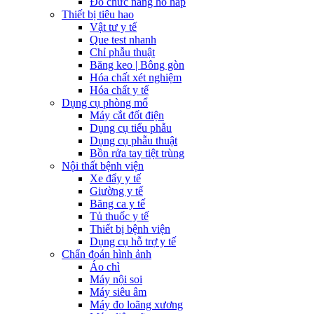
Đo chức năng hô hấp
Thiết bị tiêu hao
Vật tư y tế
Que test nhanh
Chỉ phẫu thuật
Băng keo | Bông gòn
Hóa chất xét nghiệm
Hóa chất y tế
Dụng cụ phòng mổ
Máy cắt đốt điện
Dụng cụ tiểu phẫu
Dụng cụ phẫu thuật
Bồn rửa tay tiệt trùng
Nội thất bệnh viện
Xe đẩy y tế
Giường y tế
Băng ca y tế
Tủ thuốc y tế
Thiết bị bệnh viện
Dụng cụ hỗ trợ y tế
Chẩn đoán hình ảnh
Áo chì
Máy nội soi
Máy siêu âm
Máy đo loãng xương