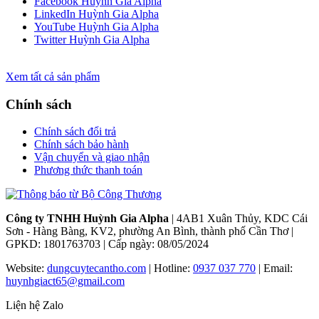
Facebook Huỳnh Gia Alpha
LinkedIn Huỳnh Gia Alpha
YouTube Huỳnh Gia Alpha
Twitter Huỳnh Gia Alpha
Xem tất cả sản phẩm
Chính sách
Chính sách đổi trả
Chính sách bảo hành
Vận chuyển và giao nhận
Phương thức thanh toán
Công ty TNHH Huỳnh Gia Alpha
| 4AB1 Xuân Thủy, KDC Cái
Sơn - Hàng Bàng, KV2, phường An Bình, thành phố Cần Thơ |
GPKD: 1801763703 | Cấp ngày: 08/05/2024
Website:
dungcuytecantho.com
| Hotline:
0937 037 770
| Email:
huynhgiact65@gmail.com
Liện hệ Zalo