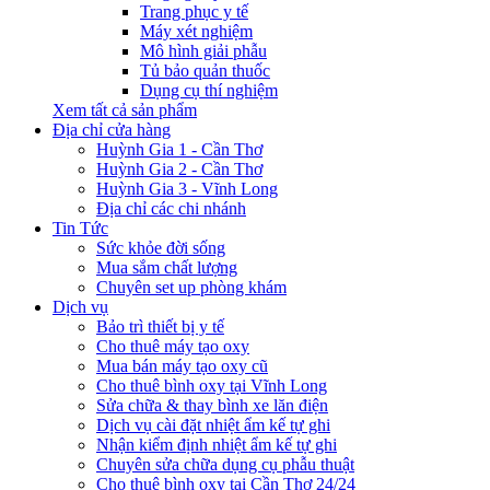
Trang phục y tế
Máy xét nghiệm
Mô hình giải phẫu
Tủ bảo quản thuốc
Dụng cụ thí nghiệm
Xem tất cả sản phẩm
Địa chỉ cửa hàng
Huỳnh Gia 1 - Cần Thơ
Huỳnh Gia 2 - Cần Thơ
Huỳnh Gia 3 - Vĩnh Long
Địa chỉ các chi nhánh
Tin Tức
Sức khỏe đời sống
Mua sắm chất lượng
Chuyên set up phòng khám
Dịch vụ
Bảo trì thiết bị y tế
Cho thuê máy tạo oxy
Mua bán máy tạo oxy cũ
Cho thuê bình oxy tại Vĩnh Long
Sửa chữa & thay bình xe lăn điện
Dịch vụ cài đặt nhiệt ẩm kế tự ghi
Nhận kiểm định nhiệt ẩm kế tự ghi
Chuyên sửa chữa dụng cụ phẫu thuật
Cho thuê bình oxy tại Cần Thơ 24/24