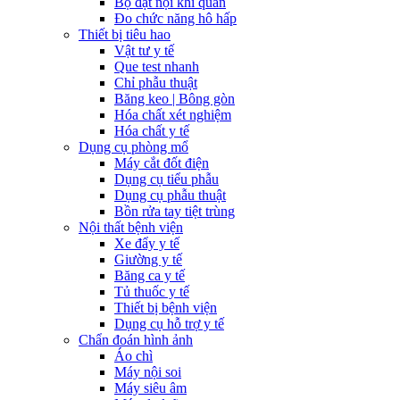
Bộ đặt nội khí quản
Đo chức năng hô hấp
Thiết bị tiêu hao
Vật tư y tế
Que test nhanh
Chỉ phẫu thuật
Băng keo | Bông gòn
Hóa chất xét nghiệm
Hóa chất y tế
Dụng cụ phòng mổ
Máy cắt đốt điện
Dụng cụ tiểu phẫu
Dụng cụ phẫu thuật
Bồn rửa tay tiệt trùng
Nội thất bệnh viện
Xe đẩy y tế
Giường y tế
Băng ca y tế
Tủ thuốc y tế
Thiết bị bệnh viện
Dụng cụ hỗ trợ y tế
Chẩn đoán hình ảnh
Áo chì
Máy nội soi
Máy siêu âm