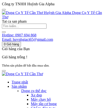
Công ty TNHH Huỳnh Gia Alpha
Huỳnh Gia Alpha
Dụng Cụ Y Tế Cần
Thơ
Tat ca san pham
Hotline:
0907 694 868
Email:
huynhgiact65@gmail.com
0
Giỏ hàng
Giỏ hàng của Bạn
Giỏ hàng trống !
Thêm sản phẩm để bắt đầu mua sắm.
Trang nhất
Sản phẩm
Dụng cụ thể dục
Xe đạp
Máy chạy bộ
Máy tập cơ bụng