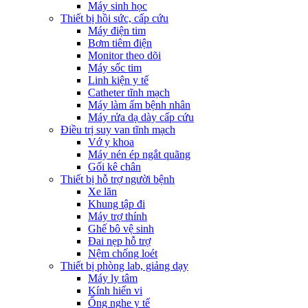
Máy sinh học
Thiết bị hồi sức, cấp cứu
Máy điện tim
Bơm tiêm điện
Monitor theo dõi
Máy sốc tim
Linh kiện y tế
Catheter tĩnh mạch
Máy làm ấm bệnh nhân
Máy rửa dạ dày cấp cứu
Điều trị suy van tĩnh mạch
Vớ y khoa
Máy nén ép ngắt quãng
Gối kê chân
Thiết bị hỗ trợ người bệnh
Xe lăn
Khung tập đi
Máy trợ thính
Ghế bô vệ sinh
Đai nẹp hỗ trợ
Nệm chống loét
Thiết bị phòng lab, giảng dạy
Máy ly tâm
Kính hiển vi
Ống nghe y tế