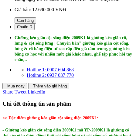
Giá bán:
12.690.000 VNĐ
Còn hàng
Chuẩn D
Giường kéo giãn cột sống điện 2009K1 là giường kéo giãn cổ,
lưng & cột sống lưng | Chuyên bán" giường kéo giãn cột sống,
lưng & cổ bằng điện từ cao cấp đến giá tầm trung, giường kéo
bằng cơ học với nhiều mức giá khác nhau, ghế tập phục hồi tay
chân,..
Hotline 1: 0907 694 868
Hotline 2: 0937 037 770
Mua ngay
Thêm vào giỏ hàng
Share
Tweet
LinkedIn
Chi tiết thông tin sản phẩm
<> Đặc điểm giường kéo giãn cột sống điện 2009K1:
- Giường kéo giãn cột sống điện 2009K1 mã YP-2009K1 là giường có
thể kéo giãn được đồng thời cột sống lưng và cột sống cổ, giường hoạt