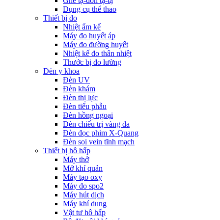
Ghế tạ-đòn tạ-tạ
Dụng cụ thể thao
Thiết bị đo
Nhiệt ẩm kế
Máy đo huyết áp
Máy đo đường huyết
Nhiệt kế đo thân nhiệt
Thước bị đo lường
Đèn y khoa
Đèn UV
Đèn khám
Đèn thị lực
Đèn tiểu phẫu
Đèn hồng ngoại
Đèn chiếu trị vàng da
Đèn đọc phim X-Quang
Đèn soi vein tĩnh mạch
Thiết bị hô hấp
Máy thở
Mở khí quản
Máy tạo oxy
Máy đo spo2
Máy hút dịch
Máy khí dung
Vật tư hô hấp