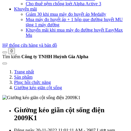
Cho thuê nệm chống loét Alpha Active 3
Khuyến mãi
Giảm 30 khi mua máy đo huyết áp Medally
Mua máy đo huyết áp + 1 hộp que đường huyết MU
tặng 1 máy đường
Khuyến mãi khi mua máy đo đường huyết EasyMax
Mu
Hệ thống cửa hàng và bản đồ
0
Tìm kiếm
Công ty TNHH Huỳnh Gia Alpha
Trang nhất
Sản phẩm
Phục hồi chức năng
Giường kéo giãn cột sống
Giường kéo giãn cột sống điện
2009K1
Đăng ngày 20-11-2022 11:01:11 AM - 2907 Lượt xem