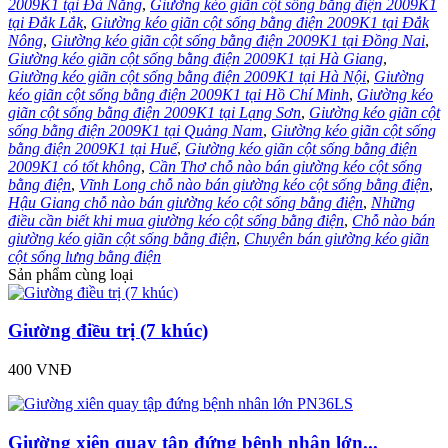
2009K1 tại Đà Nẵng
,
Giường kéo giãn cột sống bằng điện 2009K1
tại Đắk Lắk
,
Giường kéo giãn cột sống bằng điện 2009K1 tại Đắk
Nông
,
Giường kéo giãn cột sống bằng điện 2009K1 tại Đồng Nai
,
Giường kéo giãn cột sống bằng điện 2009K1 tại Hà Giang
,
Giường kéo giãn cột sống bằng điện 2009K1 tại Hà Nội
,
Giường
kéo giãn cột sống bằng điện 2009K1 tại Hồ Chí Minh
,
Giường kéo
giãn cột sống bằng điện 2009K1 tại Lạng Sơn
,
Giường kéo giãn cột
sống bằng điện 2009K1 tại Quảng Nam
,
Giường kéo giãn cột sống
bằng điện 2009K1 tại Huế
,
Giường kéo giãn cột sống bằng điện
2009K1 có tốt không
,
Cần Thơ chỗ nào bán giường kéo cột sống
bằng điện
,
Vĩnh Long chỗ nào bán giường kéo cột sống bằng điện
,
Hậu Giang chỗ nào bán giường kéo cột sống bằng điện
,
Những
điều cần biết khi mua giường kéo cột sống bằng điện
,
Chỗ nào bán
giường kéo giãn cột sống bằng điện
,
Chuyên bán giường kéo giãn
cột sống lưng bằng điện
Sản phẩm cùng loại
Giường điều trị (7 khúc)
400 VNĐ
Giường xiên quay tập đứng bệnh nhân lớn...