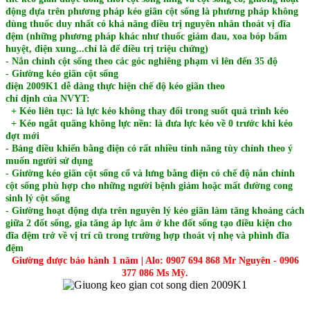
động dựa trên phương pháp kéo giãn cột sống là phương pháp không
dùng thuốc duy nhất có khả năng điều trị nguyên nhân thoát vị đĩa
đệm (những phương pháp khác như thuốc giảm đau, xoa bóp bấm
huyệt, điện xung...chỉ là để điều trị triệu chứng)
- Nắn chỉnh cột sống theo các góc nghiêng phạm vi lên đến 35 độ
- Giường kéo giãn cột sống
điện 2009K1
dễ dàng thực hiện chế độ kéo giãn theo
chỉ định của NVYT:
+ Kéo liên tục: là lực kéo không thay đổi trong suốt quá trình kéo
+ Kéo ngắt quãng không lực nền: là đưa lực kéo về 0 trước khi kéo
đợt mới
- Bảng điều khiển bằng điện có rất nhiều tính năng tùy chỉnh theo ý
muốn người sử dụng
- Giường kéo giãn cột sống cổ và lưng bằng điện có chế độ nắn chỉnh
cột sống phù hợp cho những người bệnh giảm hoặc mất đường cong
sinh lý cột sống
- Giường hoạt động dựa trên nguyên lý kéo giãn làm tăng khoảng cách
giữa 2 đốt sống, gia tăng áp lực âm ở khe đốt sống tạo điều kiện cho
đĩa đệm trở về vị trí cũ trong trường hợp thoát vị nhẹ và phình đĩa
đệm
Giường được bảo hành 1 năm | Alo: 0907 694 868 Mr Nguyên - 0906
377 086 Ms Mỹ.