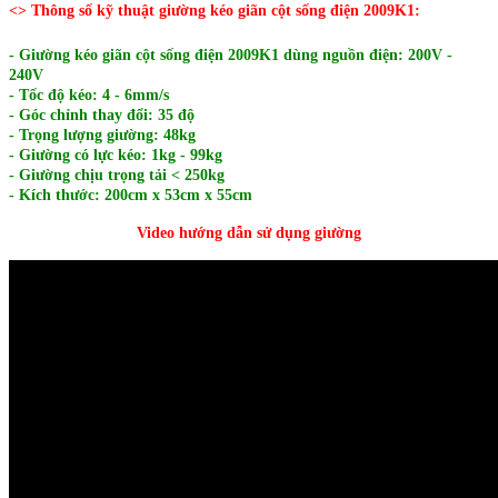
<> Thông số kỹ thuật giường kéo giãn cột sống điện 2009K1:
- Giường kéo giãn cột sống điện 2009K1 dùng nguồn điện: 200V -
240V
- Tốc độ kéo: 4 - 6mm/s
- Góc chỉnh thay đổi: 35 độ
- Trọng lượng giường: 48kg
- Giường có lực kéo: 1kg - 99kg
- Giường chịu trọng tải < 250kg
- Kích thước: 200cm x 53cm x 55cm
Video hướng dẫn sử dụng giường