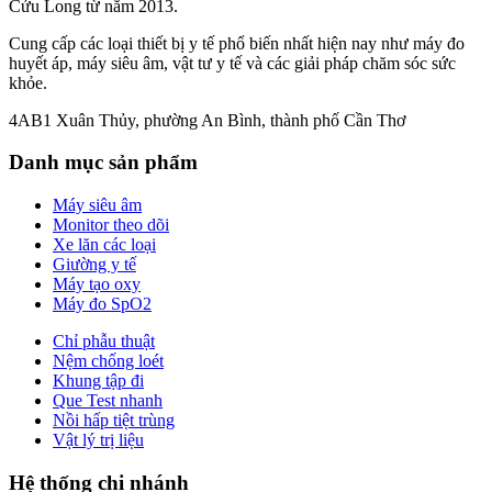
Cửu Long từ năm 2013.
Cung cấp các loại thiết bị y tế phổ biến nhất hiện nay như máy đo
huyết áp, máy siêu âm, vật tư y tế và các giải pháp chăm sóc sức
khỏe.
4AB1 Xuân Thủy, phường An Bình, thành phố Cần Thơ
Danh mục sản phẩm
Máy siêu âm
Monitor theo dõi
Xe lăn các loại
Giường y tế
Máy tạo oxy
Máy đo SpO2
Chỉ phẫu thuật
Nệm chống loét
Khung tập đi
Que Test nhanh
Nồi hấp tiệt trùng
Vật lý trị liệu
Hệ thống chi nhánh