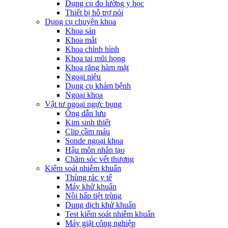
Dụng cụ đo lường y học
Thiết bị hỗ trợ nói
Dụng cụ chuyên khoa
Khoa sản
Khoa mắt
Khoa chỉnh hình
Khoa tai mũi họng
Khoa răng hàm mặt
Ngoại niệu
Dụng cụ khám bệnh
Ngoại khoa
Vật tư ngoại ngực bụng
Ống dẫn lưu
Kim sinh thiết
Clip cầm máu
Sonde ngoại khoa
Hậu môn nhân tạo
Chăm sóc vết thương
Kiểm soát nhiễm khuẩn
Thùng rác y tế
Máy khử khuẩn
Nồi hấp tiệt trùng
Dung dịch khử khuẩn
Test kiểm soát nhiễm khuẩn
Máy giặt công nghiệp