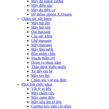
Máy đo loãng xương
Máy điện não
Máy đo điện cơ
Hệ thống phòng X-Quang
Chăm sóc sức khỏe
Máy hút ẩm
Máy hút sữa
Đai massage
Cân sức khỏe
Ghế massage
Máy massage
Máy tăm nước
Bồn ngâm chân
Spa & thẩm mỹ
Dụng cụ phun xăm
Thảo dược thiên nhiên
Xe đẩy em bé
Máy tạo ẩm
Chăm sóc y tế gia đình
Phục hồi chức năng
Vật lý trị liệu
Máy châm cứu
Máy xung điện
Máy siêu âm trị liệu
Giường kéo giãn cột sống