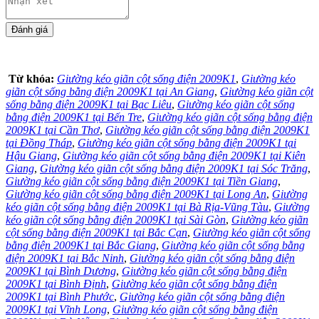
Từ khóa:
Giường kéo giãn cột sống điện 2009K1
,
Giường kéo
giãn cột sống bằng điện 2009K1 tại An Giang
,
Giường kéo giãn cột
sống bằng điện 2009K1 tại Bạc Liêu
,
Giường kéo giãn cột sống
bằng điện 2009K1 tại Bến Tre
,
Giường kéo giãn cột sống bằng điện
2009K1 tại Cần Thơ
,
Giường kéo giãn cột sống bằng điện 2009K1
tại Đồng Tháp
,
Giường kéo giãn cột sống bằng điện 2009K1 tại
Hậu Giang
,
Giường kéo giãn cột sống bằng điện 2009K1 tại Kiên
Giang
,
Giường kéo giãn cột sống bằng điện 2009K1 tại Sóc Trăng
,
Giường kéo giãn cột sống bằng điện 2009K1 tại Tiền Giang
,
Giường kéo giãn cột sống bằng điện 2009K1 tại Long An
,
Giường
kéo giãn cột sống bằng điện 2009K1 tại Bà Rịa-Vũng Tàu
,
Giường
kéo giãn cột sống bằng điện 2009K1 tại Sài Gòn
,
Giường kéo giãn
cột sống bằng điện 2009K1 tại Bắc Cạn
,
Giường kéo giãn cột sống
bằng điện 2009K1 tại Bắc Giang
,
Giường kéo giãn cột sống bằng
điện 2009K1 tại Bắc Ninh
,
Giường kéo giãn cột sống bằng điện
2009K1 tại Bình Dương
,
Giường kéo giãn cột sống bằng điện
2009K1 tại Bình Định
,
Giường kéo giãn cột sống bằng điện
2009K1 tại Bình Phước
,
Giường kéo giãn cột sống bằng điện
2009K1 tại Vĩnh Long
,
Giường kéo giãn cột sống bằng điện