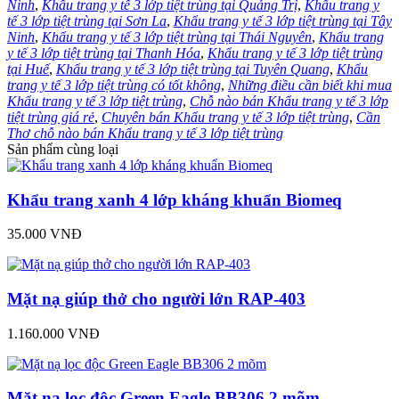
Ninh
,
Khẩu trang y tế 3 lớp tiệt trùng tại Quảng Trị
,
Khẩu trang y
tế 3 lớp tiệt trùng tại Sơn La
,
Khẩu trang y tế 3 lớp tiệt trùng tại Tây
Ninh
,
Khẩu trang y tế 3 lớp tiệt trùng tại Thái Nguyên
,
Khẩu trang
y tế 3 lớp tiệt trùng tại Thanh Hóa
,
Khẩu trang y tế 3 lớp tiệt trùng
tại Huế
,
Khẩu trang y tế 3 lớp tiệt trùng tại Tuyên Quang
,
Khẩu
trang y tế 3 lớp tiệt trùng có tốt không
,
Những điều cần biết khi mua
Khẩu trang y tế 3 lớp tiệt trùng
,
Chỗ nào bán Khẩu trang y tế 3 lớp
tiệt trùng giá rẻ
,
Chuyên bán Khẩu trang y tế 3 lớp tiệt trùng
,
Cần
Thơ chỗ nào bán Khẩu trang y tế 3 lớp tiệt trùng
Sản phẩm cùng loại
Khẩu trang xanh 4 lớp kháng khuẩn Biomeq
35.000 VNĐ
Mặt nạ giúp thở cho người lớn RAP-403
1.160.000 VNĐ
Mặt nạ lọc độc Green Eagle BB306 2 mõm