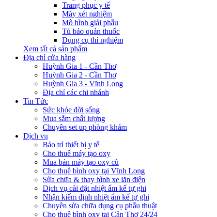
Trang phục y tế
Máy xét nghiệm
Mô hình giải phẫu
Tủ bảo quản thuốc
Dụng cụ thí nghiệm
Xem tất cả sản phẩm
Địa chỉ cửa hàng
Huỳnh Gia 1 - Cần Thơ
Huỳnh Gia 2 - Cần Thơ
Huỳnh Gia 3 - Vĩnh Long
Địa chỉ các chi nhánh
Tin Tức
Sức khỏe đời sống
Mua sắm chất lượng
Chuyên set up phòng khám
Dịch vụ
Bảo trì thiết bị y tế
Cho thuê máy tạo oxy
Mua bán máy tạo oxy cũ
Cho thuê bình oxy tại Vĩnh Long
Sửa chữa & thay bình xe lăn điện
Dịch vụ cài đặt nhiệt ẩm kế tự ghi
Nhận kiểm định nhiệt ẩm kế tự ghi
Chuyên sửa chữa dụng cụ phẫu thuật
Cho thuê bình oxy tại Cần Thơ 24/24