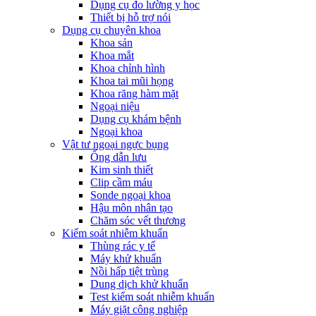
Dụng cụ đo lường y học
Thiết bị hỗ trợ nói
Dụng cụ chuyên khoa
Khoa sản
Khoa mắt
Khoa chỉnh hình
Khoa tai mũi họng
Khoa răng hàm mặt
Ngoại niệu
Dụng cụ khám bệnh
Ngoại khoa
Vật tư ngoại ngực bụng
Ống dẫn lưu
Kim sinh thiết
Clip cầm máu
Sonde ngoại khoa
Hậu môn nhân tạo
Chăm sóc vết thương
Kiểm soát nhiễm khuẩn
Thùng rác y tế
Máy khử khuẩn
Nồi hấp tiệt trùng
Dung dịch khử khuẩn
Test kiểm soát nhiễm khuẩn
Máy giặt công nghiệp