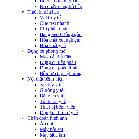
Bộ đặt nội khí quản
Đo chức năng hô hấp
Thiết bị tiêu hao
Vật tư y tế
Que test nhanh
Chỉ phẫu thuật
Băng keo | Bông gòn
Hóa chất xét nghiệm
Hóa chất y tế
Dụng cụ phòng mổ
Máy cắt đốt điện
Dụng cụ tiểu phẫu
Dụng cụ phẫu thuật
Bồn rửa tay tiệt trùng
Nội thất bệnh viện
Xe đẩy y tế
Giường y tế
Băng ca y tế
Tủ thuốc y tế
Thiết bị bệnh viện
Dụng cụ hỗ trợ y tế
Chẩn đoán hình ảnh
Áo chì
Máy nội soi
Máy siêu âm