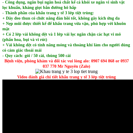
- Công dụng, ngăn bụi ngăn hoá chất kể cả khói xe ngăn vi sinh vật
lọc khuẩn, kháng giọt bắn đường hô hấp
- Thành phần của khẩu trang y tế 3 lớp tiệt trùng:
+ Dây đeo thun có chức năng đàn hồi tốt, không gây kích ứng da
+ Nẹp mũi được thiết kế để khẩu trang vừa vặn, phù hợp với khuôn
mặt
+ Có 2 lớp vải không dệt và 1 lớp vải lọc ngăn chặn các hạt vi mô
(phấn hoa, bụi và vi rút)
+ Vải không dệt có tính năng mỏng và thoáng khí làm cho người dùng
có cảm giác thoải mái
- Quy cách: gói / 50 cái, thùng 500 cái
Bệnh viện, phòng khám và đối tác vui lòng alo: 0907 694 868 or 0937
037 770 Mr Nguyên (Zalo)
Video đánh giá chi tiết khẩu trang y tế 3 lớp tiệt trùng