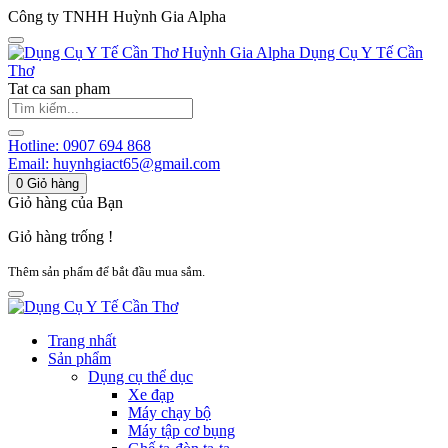
Công ty TNHH Huỳnh Gia Alpha
Huỳnh Gia Alpha
Dụng Cụ Y Tế Cần
Thơ
Tat ca san pham
Hotline:
0907 694 868
Email:
huynhgiact65@gmail.com
0
Giỏ hàng
Giỏ hàng của Bạn
Giỏ hàng trống !
Thêm sản phẩm để bắt đầu mua sắm.
Trang nhất
Sản phẩm
Dụng cụ thể dục
Xe đạp
Máy chạy bộ
Máy tập cơ bụng