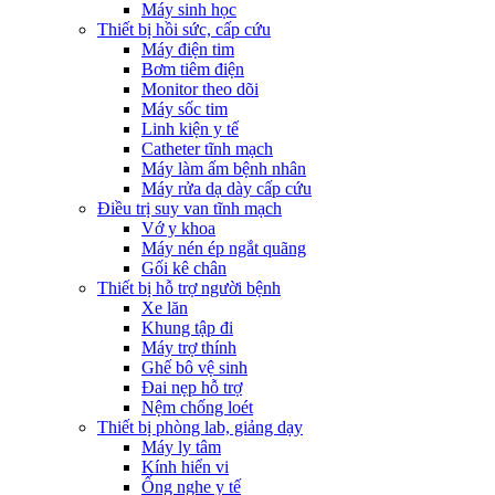
Máy sinh học
Thiết bị hồi sức, cấp cứu
Máy điện tim
Bơm tiêm điện
Monitor theo dõi
Máy sốc tim
Linh kiện y tế
Catheter tĩnh mạch
Máy làm ấm bệnh nhân
Máy rửa dạ dày cấp cứu
Điều trị suy van tĩnh mạch
Vớ y khoa
Máy nén ép ngắt quãng
Gối kê chân
Thiết bị hỗ trợ người bệnh
Xe lăn
Khung tập đi
Máy trợ thính
Ghế bô vệ sinh
Đai nẹp hỗ trợ
Nệm chống loét
Thiết bị phòng lab, giảng dạy
Máy ly tâm
Kính hiển vi
Ống nghe y tế