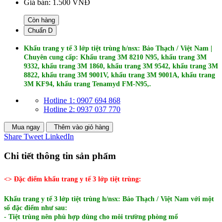
Giá bán:
1.500 VNĐ
Còn hàng
Chuẩn D
Khẩu trang y tế 3 lớp tiệt trùng
h/nsx: Bảo Thạch / Việt Nam
|
Chuyên cung cấp: Khẩu trang 3M 8210 N95, khẩu trang 3M
9332, khẩu trang 3M 1860, khẩu trang 3M 9542, khẩu trang 3M
8822, khẩu trang 3M 9001V, khẩu trang 3M 9001A, khẩu trang
3M KF94, khẩu trang Tenamyd FM-N95,.
Hotline 1: 0907 694 868
Hotline 2: 0937 037 770
Mua ngay
Thêm vào giỏ hàng
Share
Tweet
LinkedIn
Chi tiết thông tin sản phẩm
<> Đặc điểm khẩu trang y tế 3 lớp tiệt trùng:
Khẩu trang y tế 3 lớp tiệt trùng h/nsx: Bảo Thạch / Việt Nam
với một
số đặc điểm như sau:
- Tiệt trùng nên phù hợp dùng cho môi trường phòng mổ