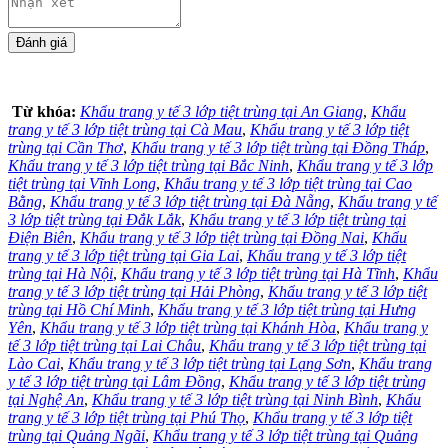
Từ khóa:
Khẩu trang y tế 3 lớp tiệt trùng tại An Giang
,
Khẩu
trang y tế 3 lớp tiệt trùng tại Cà Mau
,
Khẩu trang y tế 3 lớp tiệt
trùng tại Cần Thơ
,
Khẩu trang y tế 3 lớp tiệt trùng tại Đồng Tháp
,
Khẩu trang y tế 3 lớp tiệt trùng tại Bắc Ninh
,
Khẩu trang y tế 3 lớp
tiệt trùng tại Vĩnh Long
,
Khẩu trang y tế 3 lớp tiệt trùng tại Cao
Bằng
,
Khẩu trang y tế 3 lớp tiệt trùng tại Đà Nẵng
,
Khẩu trang y tế
3 lớp tiệt trùng tại Đắk Lắk
,
Khẩu trang y tế 3 lớp tiệt trùng tại
Điện Biên
,
Khẩu trang y tế 3 lớp tiệt trùng tại Đồng Nai
,
Khẩu
trang y tế 3 lớp tiệt trùng tại Gia Lai
,
Khẩu trang y tế 3 lớp tiệt
trùng tại Hà Nội
,
Khẩu trang y tế 3 lớp tiệt trùng tại Hà Tĩnh
,
Khẩu
trang y tế 3 lớp tiệt trùng tại Hải Phòng
,
Khẩu trang y tế 3 lớp tiệt
trùng tại Hồ Chí Minh
,
Khẩu trang y tế 3 lớp tiệt trùng tại Hưng
Yên
,
Khẩu trang y tế 3 lớp tiệt trùng tại Khánh Hòa
,
Khẩu trang y
tế 3 lớp tiệt trùng tại Lai Châu
,
Khẩu trang y tế 3 lớp tiệt trùng tại
Lào Cai
,
Khẩu trang y tế 3 lớp tiệt trùng tại Lạng Sơn
,
Khẩu trang
y tế 3 lớp tiệt trùng tại Lâm Đồng
,
Khẩu trang y tế 3 lớp tiệt trùng
tại Nghệ An
,
Khẩu trang y tế 3 lớp tiệt trùng tại Ninh Bình
,
Khẩu
trang y tế 3 lớp tiệt trùng tại Phú Thọ
,
Khẩu trang y tế 3 lớp tiệt
trùng tại Quảng Ngãi
,
Khẩu trang y tế 3 lớp tiệt trùng tại Quảng