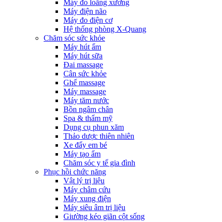
Máy đo loãng xương
Máy điện não
Máy đo điện cơ
Hệ thống phòng X-Quang
Chăm sóc sức khỏe
Máy hút ẩm
Máy hút sữa
Đai massage
Cân sức khỏe
Ghế massage
Máy massage
Máy tăm nước
Bồn ngâm chân
Spa & thẩm mỹ
Dụng cụ phun xăm
Thảo dược thiên nhiên
Xe đẩy em bé
Máy tạo ẩm
Chăm sóc y tế gia đình
Phục hồi chức năng
Vật lý trị liệu
Máy châm cứu
Máy xung điện
Máy siêu âm trị liệu
Giường kéo giãn cột sống