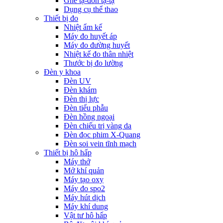
Ghế tạ-đòn tạ-tạ
Dụng cụ thể thao
Thiết bị đo
Nhiệt ẩm kế
Máy đo huyết áp
Máy đo đường huyết
Nhiệt kế đo thân nhiệt
Thước bị đo lường
Đèn y khoa
Đèn UV
Đèn khám
Đèn thị lực
Đèn tiểu phẫu
Đèn hồng ngoại
Đèn chiếu trị vàng da
Đèn đọc phim X-Quang
Đèn soi vein tĩnh mạch
Thiết bị hô hấp
Máy thở
Mở khí quản
Máy tạo oxy
Máy đo spo2
Máy hút dịch
Máy khí dung
Vật tư hô hấp