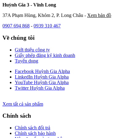
Huỳnh Gia 3 - Vĩnh Long
37A Phạm Hùng, Khóm 2, P. Long Châu -
Xem bản đồ
0907 694 868
-
0939 310 467
Về chúng tôi
Giới thiệu công ty
Giấy phép đăng ký kinh doanh
Tuyển dụng
Facebook Huỳnh Gia Alpha
LinkedIn Huỳnh Gia Alpha
YouTube Huỳnh Gia Alpha
Twitter Huỳnh Gia Alpha
Xem tất cả sản phẩm
Chính sách
Chính sách đổi trả
Chính sách bảo hành