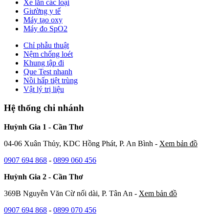
Xe lăn các loại
Giường y tế
Máy tạo oxy
Máy đo SpO2
Chỉ phẫu thuật
Nệm chống loét
Khung tập đi
Que Test nhanh
Nồi hấp tiệt trùng
Vật lý trị liệu
Hệ thống chi nhánh
Huỳnh Gia 1 - Cần Thơ
04-06 Xuân Thủy, KDC Hồng Phát, P. An Bình -
Xem bản đồ
0907 694 868
-
0899 060 456
Huỳnh Gia 2 - Cần Thơ
369B Nguyễn Văn Cừ nối dài, P. Tân An -
Xem bản đồ
0907 694 868
-
0899 070 456