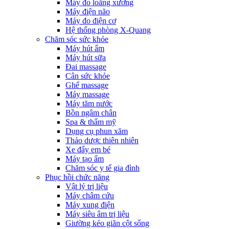
Máy đo loãng xương
Máy điện não
Máy đo điện cơ
Hệ thống phòng X-Quang
Chăm sóc sức khỏe
Máy hút ẩm
Máy hút sữa
Đai massage
Cân sức khỏe
Ghế massage
Máy massage
Máy tăm nước
Bồn ngâm chân
Spa & thẩm mỹ
Dụng cụ phun xăm
Thảo dược thiên nhiên
Xe đẩy em bé
Máy tạo ẩm
Chăm sóc y tế gia đình
Phục hồi chức năng
Vật lý trị liệu
Máy châm cứu
Máy xung điện
Máy siêu âm trị liệu
Giường kéo giãn cột sống