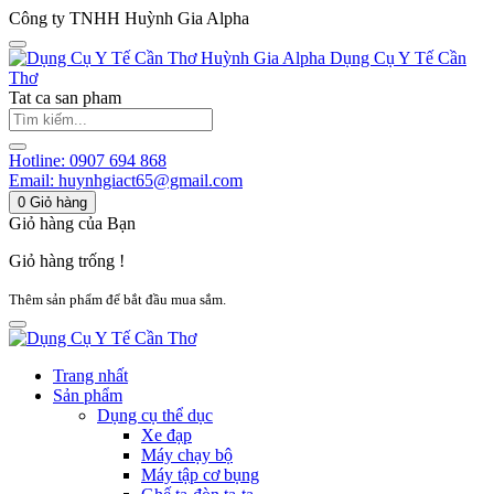
Công ty TNHH Huỳnh Gia Alpha
Huỳnh Gia Alpha
Dụng Cụ Y Tế Cần
Thơ
Tat ca san pham
Hotline:
0907 694 868
Email:
huynhgiact65@gmail.com
0
Giỏ hàng
Giỏ hàng của Bạn
Giỏ hàng trống !
Thêm sản phẩm để bắt đầu mua sắm.
Trang nhất
Sản phẩm
Dụng cụ thể dục
Xe đạp
Máy chạy bộ
Máy tập cơ bụng