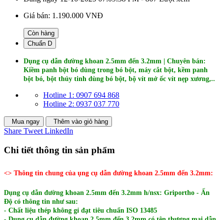
Giá bán:
1.190.000 VNĐ
Còn hàng
Chuẩn D
Dụng cụ dẫn đường khoan 2.5mm đến 3.2mm | Chuyên bán:
Kiềm panh bột bó dùng trong bó bột, máy cắt bột, kềm panh
bột bó, bột thủy tinh dùng bó bột, bộ vít mở ốc vít nẹp xương,..
Hotline 1: 0907 694 868
Hotline 2: 0937 037 770
Mua ngay
Thêm vào giỏ hàng
Share
Tweet
LinkedIn
Chi tiết thông tin sản phẩm
<> Thông tin chung của ụng cụ dẫn đường khoan 2.5mm đến 3.2mm:
Dụng cụ dẫn đường khoan 2.5mm đến 3.2mm h/nsx: Griportho - Ấn
Độ có thông tin như sau:
​- Chất liệu thép không gỉ đạt tiêu chuẩn ISO 13485
- Dụng cụ dẫn đường khoan 2.5mm đến 3.2mm có tên thương mại dẫn