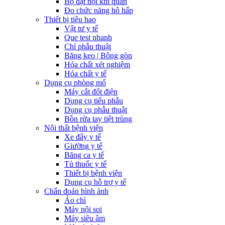
Bộ đặt nội khí quản
Đo chức năng hô hấp
Thiết bị tiêu hao
Vật tư y tế
Que test nhanh
Chỉ phẫu thuật
Băng keo | Bông gòn
Hóa chất xét nghiệm
Hóa chất y tế
Dụng cụ phòng mổ
Máy cắt đốt điện
Dụng cụ tiểu phẫu
Dụng cụ phẫu thuật
Bồn rửa tay tiệt trùng
Nội thất bệnh viện
Xe đẩy y tế
Giường y tế
Băng ca y tế
Tủ thuốc y tế
Thiết bị bệnh viện
Dụng cụ hỗ trợ y tế
Chẩn đoán hình ảnh
Áo chì
Máy nội soi
Máy siêu âm