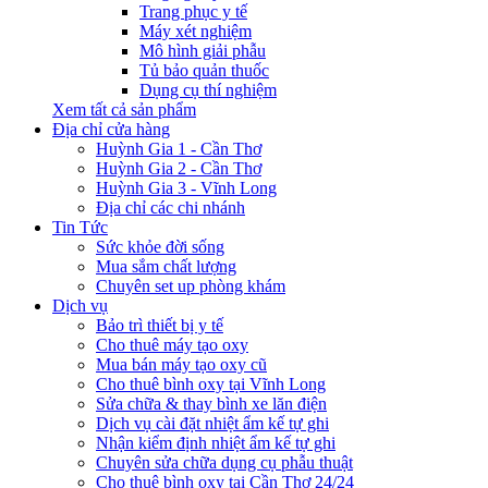
Trang phục y tế
Máy xét nghiệm
Mô hình giải phẫu
Tủ bảo quản thuốc
Dụng cụ thí nghiệm
Xem tất cả sản phẩm
Địa chỉ cửa hàng
Huỳnh Gia 1 - Cần Thơ
Huỳnh Gia 2 - Cần Thơ
Huỳnh Gia 3 - Vĩnh Long
Địa chỉ các chi nhánh
Tin Tức
Sức khỏe đời sống
Mua sắm chất lượng
Chuyên set up phòng khám
Dịch vụ
Bảo trì thiết bị y tế
Cho thuê máy tạo oxy
Mua bán máy tạo oxy cũ
Cho thuê bình oxy tại Vĩnh Long
Sửa chữa & thay bình xe lăn điện
Dịch vụ cài đặt nhiệt ẩm kế tự ghi
Nhận kiểm định nhiệt ẩm kế tự ghi
Chuyên sửa chữa dụng cụ phẫu thuật
Cho thuê bình oxy tại Cần Thơ 24/24