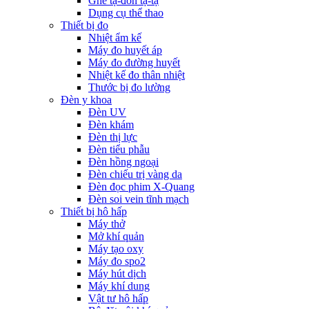
Ghế tạ-đòn tạ-tạ
Dụng cụ thể thao
Thiết bị đo
Nhiệt ẩm kế
Máy đo huyết áp
Máy đo đường huyết
Nhiệt kế đo thân nhiệt
Thước bị đo lường
Đèn y khoa
Đèn UV
Đèn khám
Đèn thị lực
Đèn tiểu phẫu
Đèn hồng ngoại
Đèn chiếu trị vàng da
Đèn đọc phim X-Quang
Đèn soi vein tĩnh mạch
Thiết bị hô hấp
Máy thở
Mở khí quản
Máy tạo oxy
Máy đo spo2
Máy hút dịch
Máy khí dung
Vật tư hô hấp