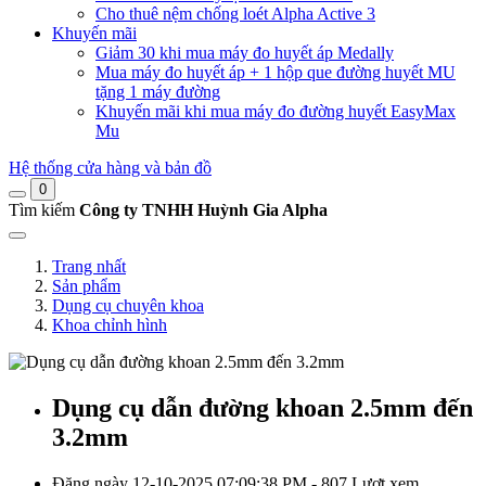
Cho thuê nệm chống loét Alpha Active 3
Khuyến mãi
Giảm 30 khi mua máy đo huyết áp Medally
Mua máy đo huyết áp + 1 hộp que đường huyết MU
tặng 1 máy đường
Khuyến mãi khi mua máy đo đường huyết EasyMax
Mu
Hệ thống cửa hàng và bản đồ
0
Tìm kiếm
Công ty TNHH Huỳnh Gia Alpha
Trang nhất
Sản phẩm
Dụng cụ chuyên khoa
Khoa chỉnh hình
Dụng cụ dẫn đường khoan 2.5mm đến
3.2mm
Đăng ngày 12-10-2025 07:09:38 PM - 807 Lượt xem