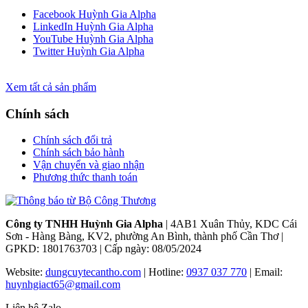
Facebook Huỳnh Gia Alpha
LinkedIn Huỳnh Gia Alpha
YouTube Huỳnh Gia Alpha
Twitter Huỳnh Gia Alpha
Xem tất cả sản phẩm
Chính sách
Chính sách đổi trả
Chính sách bảo hành
Vận chuyển và giao nhận
Phương thức thanh toán
Công ty TNHH Huỳnh Gia Alpha
| 4AB1 Xuân Thủy, KDC Cái
Sơn - Hàng Bàng, KV2, phường An Bình, thành phố Cần Thơ |
GPKD: 1801763703 | Cấp ngày: 08/05/2024
Website:
dungcuytecantho.com
| Hotline:
0937 037 770
| Email:
huynhgiact65@gmail.com
Liện hệ Zalo