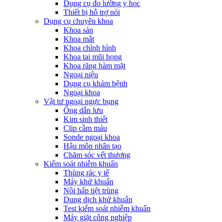
Dụng cụ đo lường y học
Thiết bị hỗ trợ nói
Dụng cụ chuyên khoa
Khoa sản
Khoa mắt
Khoa chỉnh hình
Khoa tai mũi họng
Khoa răng hàm mặt
Ngoại niệu
Dụng cụ khám bệnh
Ngoại khoa
Vật tư ngoại ngực bụng
Ống dẫn lưu
Kim sinh thiết
Clip cầm máu
Sonde ngoại khoa
Hậu môn nhân tạo
Chăm sóc vết thương
Kiểm soát nhiễm khuẩn
Thùng rác y tế
Máy khử khuẩn
Nồi hấp tiệt trùng
Dung dịch khử khuẩn
Test kiểm soát nhiễm khuẩn
Máy giặt công nghiệp