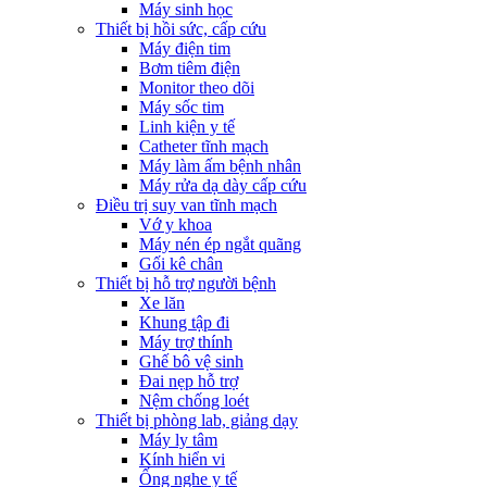
Máy sinh học
Thiết bị hồi sức, cấp cứu
Máy điện tim
Bơm tiêm điện
Monitor theo dõi
Máy sốc tim
Linh kiện y tế
Catheter tĩnh mạch
Máy làm ấm bệnh nhân
Máy rửa dạ dày cấp cứu
Điều trị suy van tĩnh mạch
Vớ y khoa
Máy nén ép ngắt quãng
Gối kê chân
Thiết bị hỗ trợ người bệnh
Xe lăn
Khung tập đi
Máy trợ thính
Ghế bô vệ sinh
Đai nẹp hỗ trợ
Nệm chống loét
Thiết bị phòng lab, giảng dạy
Máy ly tâm
Kính hiển vi
Ống nghe y tế