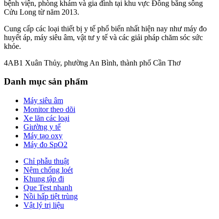
bệnh viện, phòng khám và gia đình tại khu vực Đồng bằng sông
Cửu Long từ năm 2013.
Cung cấp các loại thiết bị y tế phổ biến nhất hiện nay như máy đo
huyết áp, máy siêu âm, vật tư y tế và các giải pháp chăm sóc sức
khỏe.
4AB1 Xuân Thủy, phường An Bình, thành phố Cần Thơ
Danh mục sản phẩm
Máy siêu âm
Monitor theo dõi
Xe lăn các loại
Giường y tế
Máy tạo oxy
Máy đo SpO2
Chỉ phẫu thuật
Nệm chống loét
Khung tập đi
Que Test nhanh
Nồi hấp tiệt trùng
Vật lý trị liệu