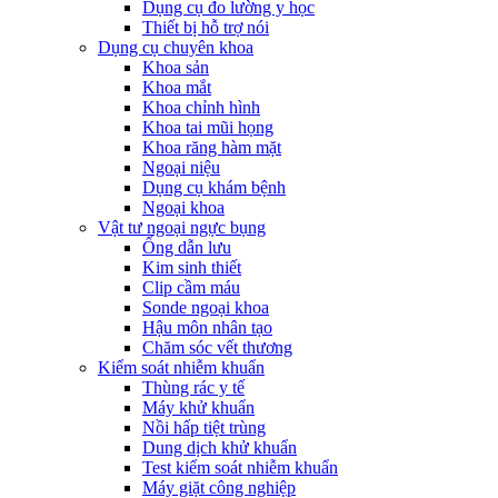
Dụng cụ đo lường y học
Thiết bị hỗ trợ nói
Dụng cụ chuyên khoa
Khoa sản
Khoa mắt
Khoa chỉnh hình
Khoa tai mũi họng
Khoa răng hàm mặt
Ngoại niệu
Dụng cụ khám bệnh
Ngoại khoa
Vật tư ngoại ngực bụng
Ống dẫn lưu
Kim sinh thiết
Clip cầm máu
Sonde ngoại khoa
Hậu môn nhân tạo
Chăm sóc vết thương
Kiểm soát nhiễm khuẩn
Thùng rác y tế
Máy khử khuẩn
Nồi hấp tiệt trùng
Dung dịch khử khuẩn
Test kiểm soát nhiễm khuẩn
Máy giặt công nghiệp