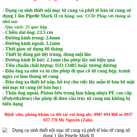
- Dụng cụ sinh thiết nội mạc tử cung và phết tế bào tử cung sử
dụng 1 lần Pipelle Mark II có h
ãng/ nsx: CCD/ Pháp với thông số
như sau:
- Quy cách: 25 que/ hộp
- Chiều dài ống: 23.5 cm
- Đường kính trong: 2.6mm
- Đường kính ngoài: 3.1mm
- Thời gian sử dụng 60 tháng
- Thiết bị đóng gói tiệt trùng, dùng một lần
- Đường kính lỗ hút: 2.1mm cho phép lấy mô hiệu quả
- Tiêu chuẩn chất lượng: ISO 13485 hoặc tương đương
- Đầu ống xa nhỏ và tù cho phép đi qua cổ tử cung hẹp, tránh
nguy cơ làm thủng tử cung
- Đầu ống xa thiết kế nắp, hỗ trợ cho việc lấy mẫu tế bào bề mặt
nội mạc tử cung (tế bào học)
- Thân ống ngoài, Piston bên trong làm bằng nhựa PE cao cấp
(Polyethylene) cho phép đi theo cấu trúc tử cung mà không bị
biến dạng
Bệnh viện, phòng khám và đối tác vui lòng alo: 0907 694 868 or 0937
037 770 Mr Nguyên (Zalo).