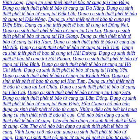
Vĩnh Long
,
Dụng cụ sinh thiết phết tế bào tử cung tại Cao Bằng
,
Dụng cụ sinh thiết phết tế bào tử cung tại Đà Nẵng
,
Dụng cụ sinh
thiết phết tế bào tử cung tại Đắk Lắk
,
Dụng cụ sinh thiết phết tế bào
tử cung tại Đắk Nông
,
Dụng cụ sinh thiết phết tế bào tử cung tại
Điện Biên
,
Dụng cụ sinh thiết phết tế bào tử cung tại Đồng Nai
,
Dụng cụ sinh thiết phết tế bào tử cung tại Gia Lai
,
Dụng cụ sinh
thiết phết tế bào tử cung tại Hà Giang
,
Dụng cụ sinh thiết phết tế
bào tử cung tại Hà Nam
,
Dụng cụ sinh thiết phết tế bào tử cung tại
Hà Nội
,
Dụng cụ sinh thiết phết tế bào tử cung tại Hà Tĩnh
,
Dụng
cụ sinh thiết phết tế bào tử cung tại Hải Dương
,
Dụng cụ sinh thiết
phết tế bào tử cung tại Hải Phòng
,
Dụng cụ sinh thiết phết tế bào tử
cung tại Hòa Bình
,
Dụng cụ sinh thiết phết tế bào tử cung tại Hồ
Chí Minh
,
Dụng cụ sinh thiết phết tế bào tử cung tại Hưng Yên
,
Dụng cụ sinh thiết phết tế bào tử cung tại Khánh Hòa
,
Dụng cụ
sinh thiết phết tế bào tử cung tại Kon Tum
,
Dụng cụ sinh thiết phết
tế bào tử cung tại Lai Châu
,
Dụng cụ sinh thiết phết tế bào tử cung
tại Lào Cai
,
Dụng cụ sinh thiết phết tế bào tử cung tại Lạng Sơn
,
Dụng cụ sinh thiết phết tế bào tử cung tại Lâm Đồng
,
Dụng cụ sinh
thiết phết tế bào tử cung tại Nam Định
,
Hậu Giang chỗ nào bán
dụng cụ sinh thiết phết tế bào tử cung
,
Những điều cần biết khi mua
dụng cụ sinh thiết phết tế bào tử cun
,
Chỗ nào bán dụng cụ sinh
thiết phết tế bào tử cung
,
Chuyên bán dụng cụ sinh thiết phết tế bào
tử cung
,
Cần Thơ chỗ nào bán dụng cụ sinh thiết phết tế bào tử
cung
,
Vĩnh Long chỗ nào bán dụng cụ sinh thiết phết tế bào tử
cung
,
Dụng cụ sinh thiết nội mạc tử cung và phết tế bào tử cung
,