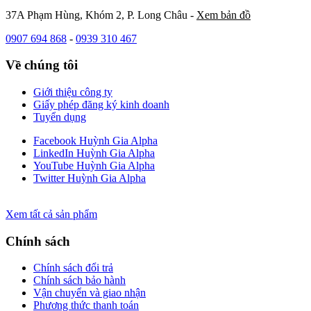
37A Phạm Hùng, Khóm 2, P. Long Châu -
Xem bản đồ
0907 694 868
-
0939 310 467
Về chúng tôi
Giới thiệu công ty
Giấy phép đăng ký kinh doanh
Tuyển dụng
Facebook Huỳnh Gia Alpha
LinkedIn Huỳnh Gia Alpha
YouTube Huỳnh Gia Alpha
Twitter Huỳnh Gia Alpha
Xem tất cả sản phẩm
Chính sách
Chính sách đổi trả
Chính sách bảo hành
Vận chuyển và giao nhận
Phương thức thanh toán