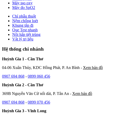
Máy tạo oxy
Máy đo SpO2
Chỉ phẫu thuật
Nệm chống loét
Khung tập đi
Que Test nhanh
Nồi hấp tiệt trùng
Vật lý trị liệu
Hệ thống chi nhánh
Huỳnh Gia 1 - Cần Thơ
04-06 Xuân Thủy, KDC Hồng Phát, P. An Bình -
Xem bản đồ
0907 694 868
-
0899 060 456
Huỳnh Gia 2 - Cần Thơ
369B Nguyễn Văn Cừ nối dài, P. Tân An -
Xem bản đồ
0907 694 868
-
0899 070 456
Huỳnh Gia 3 - Vĩnh Long