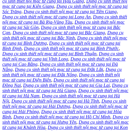
cụ sinh thiết nội mạc tử cung tại Hậu Giang
,
Dụng cụ sinh thiết nội
mạc tử cung tại Kiên Giang
,
Dụng cụ sinh thiết nội mạc tử cung tại
Sóc Trăng
,
Dụng cụ sinh thiết nội mạc tử cung tại Tiền Giang
,
Dụng cụ sinh thiết nội mạc tử cung tại Long An
,
Dụng cụ sinh thiết
nội mạc tử cung tại Bà Rịa-Vũng Tàu
,
Dụng cụ sinh thiết nội mạc
tử cung tại Sài Gòn
,
Dụng cụ sinh thiết nội mạc tử cung tại Bắc
Cạn
,
Dụng cụ sinh thiết nội mạc tử cung tại Bắc Giang
,
Dụng cụ
sinh thiết nội mạc tử cung tại Bắc Ninh
,
Dụng cụ sinh thiết nội mạc
tử cung tại Bình Dương
,
Dụng cụ sinh thiết nội mạc tử cung tại
Bình Định
,
Dụng cụ sinh thiết nội mạc tử cung tại Bình Phước
,
Dụng cụ sinh thiết nội mạc tử cung tại Bình Thuận
,
Dụng cụ sinh
thiết nội mạc tử cung tại Vĩnh Long
,
Dụng cụ sinh thiết nội mạc tử
cung tại Cao Bằng
,
Dụng cụ sinh thiết nội mạc tử cung tại Đà
Nẵng
,
Dụng cụ sinh thiết nội mạc tử cung tại Đắk Lắk
,
Dụng cụ
sinh thiết nội mạc tử cung tại Đắk Nông
,
Dụng cụ sinh thiết nội
mạc tử cung tại Điện Biên
,
Dụng cụ sinh thiết nội mạc tử cung tại
Đồng Nai
,
Dụng cụ sinh thiết nội mạc tử cung tại Gia Lai
,
Dụng cụ
sinh thiết nội mạc tử cung tại Hà Giang
,
Dụng cụ sinh thiết nội mạc
tử cung tại Hà Nam
,
Dụng cụ sinh thiết nội mạc tử cung tại Hà
Nội
,
Dụng cụ sinh thiết nội mạc tử cung tại Hà Tĩnh
,
Dụng cụ sinh
thiết nội mạc tử cung tại Hải Dương
,
Dụng cụ sinh thiết nội mạc tử
cung tại Hải Phòng
,
Dụng cụ sinh thiết nội mạc tử cung tại Hòa
Bình
,
Dụng cụ sinh thiết nội mạc tử cung tại Hồ Chí Minh
,
Dụng cụ
sinh thiết nội mạc tử cung tại Hưng Yên
,
Dụng cụ sinh thiết nội mạc
tử cung tại Khánh Hòa
,
Dụng cụ sinh thiết nội mạc tử cung tại Kon