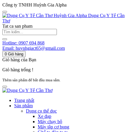
Công ty TNHH Huỳnh Gia Alpha
Huỳnh Gia Alpha
Dụng Cụ Y Tế Cần
Thơ
Tat ca san pham
Hotline:
0907 694 868
Email:
huynhgiact65@gmail.com
0
Giỏ hàng
Giỏ hàng của Bạn
Giỏ hàng trống !
Thêm sản phẩm để bắt đầu mua sắm.
Trang nhất
Sản phẩm
Dụng cụ thể dục
Xe đạp
Máy chạy bộ
Máy tập cơ bụng