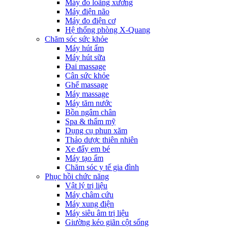
Máy đo loãng xương
Máy điện não
Máy đo điện cơ
Hệ thống phòng X-Quang
Chăm sóc sức khỏe
Máy hút ẩm
Máy hút sữa
Đai massage
Cân sức khỏe
Ghế massage
Máy massage
Máy tăm nước
Bồn ngâm chân
Spa & thẩm mỹ
Dụng cụ phun xăm
Thảo dược thiên nhiên
Xe đẩy em bé
Máy tạo ẩm
Chăm sóc y tế gia đình
Phục hồi chức năng
Vật lý trị liệu
Máy châm cứu
Máy xung điện
Máy siêu âm trị liệu
Giường kéo giãn cột sống