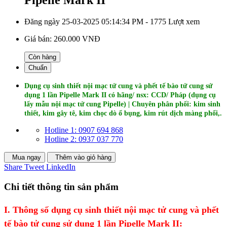
Đăng ngày 25-03-2025 05:14:34 PM - 1775 Lượt xem
Giá bán:
260.000 VNĐ
Còn hàng
Chuẩn
Dụng cụ sinh thiết nội mạc tử cung và phết tế bào tử cung sử
dụng 1 lần Pipelle Mark II
có h
ãng/ nsx: CCD/ Pháp
(dụng cụ
lấy mẫu nội mạc tử cung Pipelle)
| Chuyên phân phối: kim sinh
thiết, kim gây tê, kim chọc dò ổ bụng, kim rút dịch màng phổi,.
Hotline 1: 0907 694 868
Hotline 2: 0937 037 770
Mua ngay
Thêm vào giỏ hàng
Share
Tweet
LinkedIn
Chi tiết thông tin sản phẩm
I. Thông số dụng cụ sinh thiết nội mạc tử cung và phết
tế bào tử cung sử dụng 1 lần Pipelle Mark II: