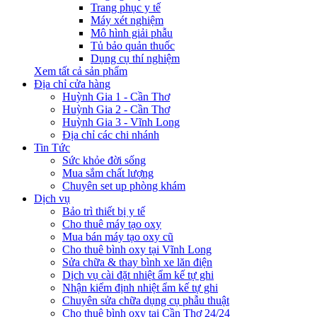
Trang phục y tế
Máy xét nghiệm
Mô hình giải phẫu
Tủ bảo quản thuốc
Dụng cụ thí nghiệm
Xem tất cả sản phẩm
Địa chỉ cửa hàng
Huỳnh Gia 1 - Cần Thơ
Huỳnh Gia 2 - Cần Thơ
Huỳnh Gia 3 - Vĩnh Long
Địa chỉ các chi nhánh
Tin Tức
Sức khỏe đời sống
Mua sắm chất lượng
Chuyên set up phòng khám
Dịch vụ
Bảo trì thiết bị y tế
Cho thuê máy tạo oxy
Mua bán máy tạo oxy cũ
Cho thuê bình oxy tại Vĩnh Long
Sửa chữa & thay bình xe lăn điện
Dịch vụ cài đặt nhiệt ẩm kế tự ghi
Nhận kiểm định nhiệt ẩm kế tự ghi
Chuyên sửa chữa dụng cụ phẫu thuật
Cho thuê bình oxy tại Cần Thơ 24/24