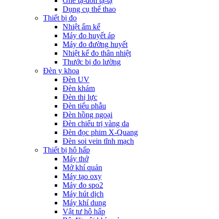
Ghế tạ-đòn tạ-tạ
Dụng cụ thể thao
Thiết bị đo
Nhiệt ẩm kế
Máy đo huyết áp
Máy đo đường huyết
Nhiệt kế đo thân nhiệt
Thước bị đo lường
Đèn y khoa
Đèn UV
Đèn khám
Đèn thị lực
Đèn tiểu phẫu
Đèn hồng ngoại
Đèn chiếu trị vàng da
Đèn đọc phim X-Quang
Đèn soi vein tĩnh mạch
Thiết bị hô hấp
Máy thở
Mở khí quản
Máy tạo oxy
Máy đo spo2
Máy hút dịch
Máy khí dung
Vật tư hô hấp