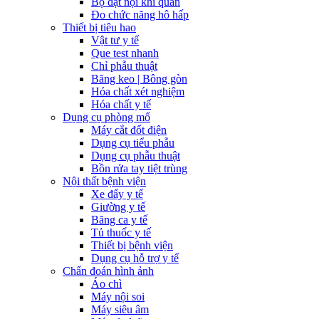
Bộ đặt nội khí quản
Đo chức năng hô hấp
Thiết bị tiêu hao
Vật tư y tế
Que test nhanh
Chỉ phẫu thuật
Băng keo | Bông gòn
Hóa chất xét nghiệm
Hóa chất y tế
Dụng cụ phòng mổ
Máy cắt đốt điện
Dụng cụ tiểu phẫu
Dụng cụ phẫu thuật
Bồn rửa tay tiệt trùng
Nội thất bệnh viện
Xe đẩy y tế
Giường y tế
Băng ca y tế
Tủ thuốc y tế
Thiết bị bệnh viện
Dụng cụ hỗ trợ y tế
Chẩn đoán hình ảnh
Áo chì
Máy nội soi
Máy siêu âm