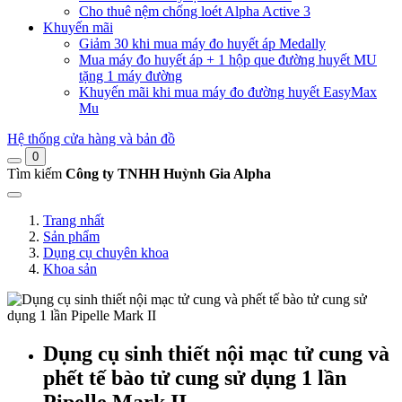
Cho thuê nệm chống loét Alpha Active 3
Khuyến mãi
Giảm 30 khi mua máy đo huyết áp Medally
Mua máy đo huyết áp + 1 hộp que đường huyết MU
tặng 1 máy đường
Khuyến mãi khi mua máy đo đường huyết EasyMax
Mu
Hệ thống cửa hàng và bản đồ
0
Tìm kiếm
Công ty TNHH Huỳnh Gia Alpha
Trang nhất
Sản phẩm
Dụng cụ chuyên khoa
Khoa sản
Dụng cụ sinh thiết nội mạc tử cung và
phết tế bào tử cung sử dụng 1 lần
Pipelle Mark II