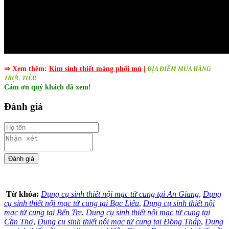
⇒ Xem thêm:
Kim sinh thiết màng phổi mù​
|
ĐỊA ĐIỂM MUA HÀNG
TRỰC TIẾP.
Cám ơn quý khách đã xem!
Đánh giá
Từ khóa:
Dụng cụ sinh thiết nội mạc tử cung tại An Giang
,
Dụng
cụ sinh thiết nội mạc tử cung tại Bạc Liêu
,
Dụng cụ sinh thiết nội
mạc tử cung tại Bến Tre
,
Dụng cụ sinh thiết nội mạc tử cung tại
Cần Thơ
,
Dụng cụ sinh thiết nội mạc tử cung tại Đồng Tháp
,
Dụng