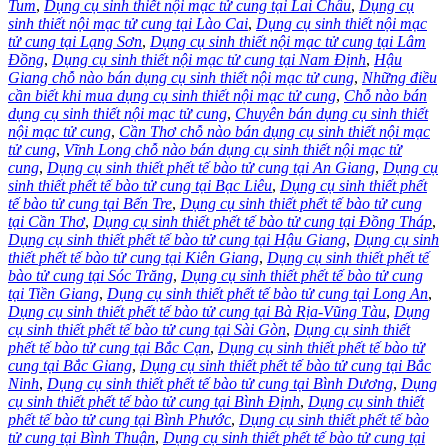
Tum
,
Dụng cụ sinh thiết nội mạc tử cung tại Lai Châu
,
Dụng cụ
sinh thiết nội mạc tử cung tại Lào Cai
,
Dụng cụ sinh thiết nội mạc
tử cung tại Lạng Sơn
,
Dụng cụ sinh thiết nội mạc tử cung tại Lâm
Đồng
,
Dụng cụ sinh thiết nội mạc tử cung tại Nam Định
,
Hậu
Giang chỗ nào bán dụng cụ sinh thiết nội mạc tử cung
,
Những điều
cần biết khi mua dụng cụ sinh thiết nội mạc tử cung
,
Chỗ nào bán
dụng cụ sinh thiết nội mạc tử cung
,
Chuyên bán dụng cụ sinh thiết
nội mạc tử cung
,
Cần Thơ chỗ nào bán dụng cụ sinh thiết nội mạc
tử cung
,
Vĩnh Long chỗ nào bán dụng cụ sinh thiết nội mạc tử
cung
,
Dụng cụ sinh thiết phết tế bào tử cung tại An Giang
,
Dụng cụ
sinh thiết phết tế bào tử cung tại Bạc Liêu
,
Dụng cụ sinh thiết phết
tế bào tử cung tại Bến Tre
,
Dụng cụ sinh thiết phết tế bào tử cung
tại Cần Thơ
,
Dụng cụ sinh thiết phết tế bào tử cung tại Đồng Tháp
,
Dụng cụ sinh thiết phết tế bào tử cung tại Hậu Giang
,
Dụng cụ sinh
thiết phết tế bào tử cung tại Kiên Giang
,
Dụng cụ sinh thiết phết tế
bào tử cung tại Sóc Trăng
,
Dụng cụ sinh thiết phết tế bào tử cung
tại Tiền Giang
,
Dụng cụ sinh thiết phết tế bào tử cung tại Long An
,
Dụng cụ sinh thiết phết tế bào tử cung tại Bà Rịa-Vũng Tàu
,
Dụng
cụ sinh thiết phết tế bào tử cung tại Sài Gòn
,
Dụng cụ sinh thiết
phết tế bào tử cung tại Bắc Cạn
,
Dụng cụ sinh thiết phết tế bào tử
cung tại Bắc Giang
,
Dụng cụ sinh thiết phết tế bào tử cung tại Bắc
Ninh
,
Dụng cụ sinh thiết phết tế bào tử cung tại Bình Dương
,
Dụng
cụ sinh thiết phết tế bào tử cung tại Bình Định
,
Dụng cụ sinh thiết
phết tế bào tử cung tại Bình Phước
,
Dụng cụ sinh thiết phết tế bào
tử cung tại Bình Thuận
,
Dụng cụ sinh thiết phết tế bào tử cung tại