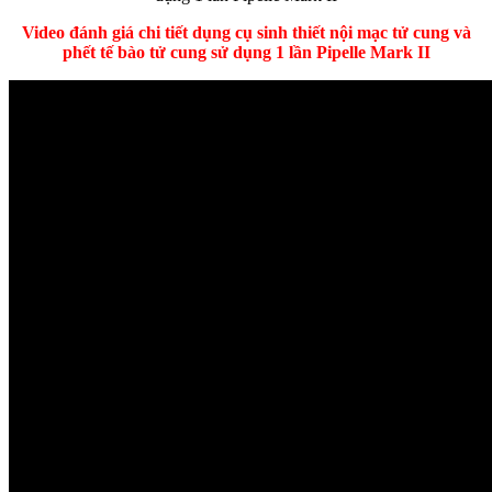
Video đánh giá chi tiết dụng cụ sinh thiết nội mạc tử cung và
phết tế bào tử cung sử dụng 1 lần Pipelle Mark II