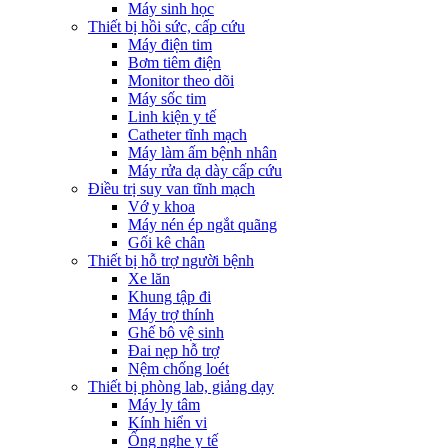
Máy sinh học
Thiết bị hồi sức, cấp cứu
Máy điện tim
Bơm tiêm điện
Monitor theo dõi
Máy sốc tim
Linh kiện y tế
Catheter tĩnh mạch
Máy làm ấm bệnh nhân
Máy rửa dạ dày cấp cứu
Điều trị suy van tĩnh mạch
Vớ y khoa
Máy nén ép ngắt quãng
Gối kê chân
Thiết bị hỗ trợ người bệnh
Xe lăn
Khung tập đi
Máy trợ thính
Ghế bô vệ sinh
Đai nẹp hỗ trợ
Nệm chống loét
Thiết bị phòng lab, giảng dạy
Máy ly tâm
Kính hiển vi
Ống nghe y tế