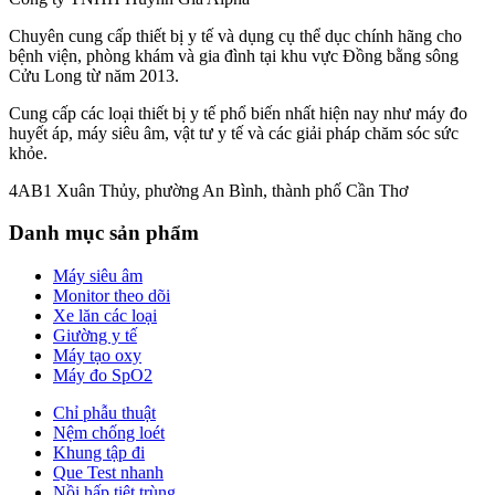
Chuyên cung cấp thiết bị y tế và dụng cụ thể dục chính hãng cho
bệnh viện, phòng khám và gia đình tại khu vực Đồng bằng sông
Cửu Long từ năm 2013.
Cung cấp các loại thiết bị y tế phổ biến nhất hiện nay như máy đo
huyết áp, máy siêu âm, vật tư y tế và các giải pháp chăm sóc sức
khỏe.
4AB1 Xuân Thủy, phường An Bình, thành phố Cần Thơ
Danh mục sản phẩm
Máy siêu âm
Monitor theo dõi
Xe lăn các loại
Giường y tế
Máy tạo oxy
Máy đo SpO2
Chỉ phẫu thuật
Nệm chống loét
Khung tập đi
Que Test nhanh
Nồi hấp tiệt trùng