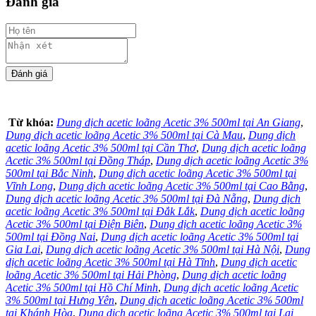
Đánh giá
Từ khóa:
Dung dịch acetic loãng Acetic 3% 500ml tại An Giang
,
Dung dịch acetic loãng Acetic 3% 500ml tại Cà Mau
,
Dung dịch
acetic loãng Acetic 3% 500ml tại Cần Thơ
,
Dung dịch acetic loãng
Acetic 3% 500ml tại Đồng Tháp
,
Dung dịch acetic loãng Acetic 3%
500ml tại Bắc Ninh
,
Dung dịch acetic loãng Acetic 3% 500ml tại
Vĩnh Long
,
Dung dịch acetic loãng Acetic 3% 500ml tại Cao Bằng
,
Dung dịch acetic loãng Acetic 3% 500ml tại Đà Nẵng
,
Dung dịch
acetic loãng Acetic 3% 500ml tại Đắk Lắk
,
Dung dịch acetic loãng
Acetic 3% 500ml tại Điện Biên
,
Dung dịch acetic loãng Acetic 3%
500ml tại Đồng Nai
,
Dung dịch acetic loãng Acetic 3% 500ml tại
Gia Lai
,
Dung dịch acetic loãng Acetic 3% 500ml tại Hà Nội
,
Dung
dịch acetic loãng Acetic 3% 500ml tại Hà Tĩnh
,
Dung dịch acetic
loãng Acetic 3% 500ml tại Hải Phòng
,
Dung dịch acetic loãng
Acetic 3% 500ml tại Hồ Chí Minh
,
Dung dịch acetic loãng Acetic
3% 500ml tại Hưng Yên
,
Dung dịch acetic loãng Acetic 3% 500ml
tại Khánh Hòa
,
Dung dịch acetic loãng Acetic 3% 500ml tại Lai