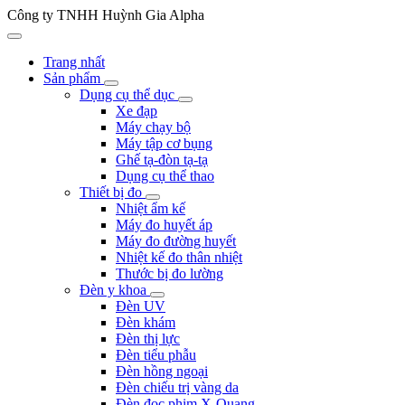
Công ty TNHH Huỳnh Gia Alpha
Trang nhất
Sản phẩm
Dụng cụ thể dục
Xe đạp
Máy chạy bộ
Máy tập cơ bụng
Ghế tạ-đòn tạ-tạ
Dụng cụ thể thao
Thiết bị đo
Nhiệt ẩm kế
Máy đo huyết áp
Máy đo đường huyết
Nhiệt kế đo thân nhiệt
Thước bị đo lường
Đèn y khoa
Đèn UV
Đèn khám
Đèn thị lực
Đèn tiểu phẫu
Đèn hồng ngoại
Đèn chiếu trị vàng da
Đèn đọc phim X-Quang