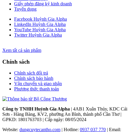
Giấy phép đăng ký kinh doanh
Tuyển dụng
Facebook Huỳnh Gia Alpha
LinkedIn Huỳnh Gia Alpha
YouTube Huỳnh Gia Alpha
Twitter Huỳnh Gia Alpha
Xem tất cả sản phẩm
Chính sách
Chính sách đổi trả
Chính sách bảo hành
Vận chuyển và giao nhận
Phương thức thanh toán
Công ty TNHH Huỳnh Gia Alpha
| 4AB1 Xuân Thủy, KDC Cái
Sơn - Hàng Bàng, KV2, phường An Bình, thành phố Cần Thơ |
GPKD: 1801763703 | Cấp ngày: 08/05/2024
Website:
dungcuytecantho.com
| Hotline:
0937 037 770
| Email: