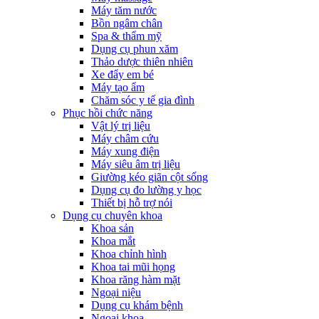
Máy tăm nước
Bồn ngâm chân
Spa & thẩm mỹ
Dụng cụ phun xăm
Thảo dược thiên nhiên
Xe đẩy em bé
Máy tạo ẩm
Chăm sóc y tế gia đình
Phục hồi chức năng
Vật lý trị liệu
Máy châm cứu
Máy xung điện
Máy siêu âm trị liệu
Giường kéo giãn cột sống
Dụng cụ đo lường y học
Thiết bị hỗ trợ nói
Dụng cụ chuyên khoa
Khoa sản
Khoa mắt
Khoa chỉnh hình
Khoa tai mũi họng
Khoa răng hàm mặt
Ngoại niệu
Dụng cụ khám bệnh
Ngoại khoa