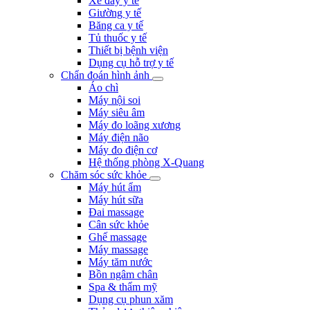
Xe đẩy y tế
Giường y tế
Băng ca y tế
Tủ thuốc y tế
Thiết bị bệnh viện
Dụng cụ hỗ trợ y tế
Chẩn đoán hình ảnh
Áo chì
Máy nội soi
Máy siêu âm
Máy đo loãng xương
Máy điện não
Máy đo điện cơ
Hệ thống phòng X-Quang
Chăm sóc sức khỏe
Máy hút ẩm
Máy hút sữa
Đai massage
Cân sức khỏe
Ghế massage
Máy massage
Máy tăm nước
Bồn ngâm chân
Spa & thẩm mỹ
Dụng cụ phun xăm