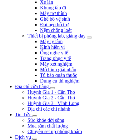
Xe lăn
Khung tập đi
Máy trợ thính
Ghế bô vệ sinh
Đai nẹp hỗ trợ
Nệm chống loét
Thiết bị phòng lab, giảng dạy
Máy ly tâm
Kính hiển vi
Ống nghe y tế
Trang phục y tế
Máy xét nghiệm
Mô hình giải phẫu
Tủ bảo quản thuốc
Dụng cụ thí nghiệm
Địa chỉ cửa hàng
Huỳnh Gia 1 - Cần Thơ
Huỳnh Gia 2 - Cần Thơ
Huỳnh Gia 3 - Vĩnh Long
Địa chỉ các chi nhánh
Tin Tức
Sức khỏe đời sống
Mua sắm chất lượng
Chuyên set up phòng khám
Dịch vụ