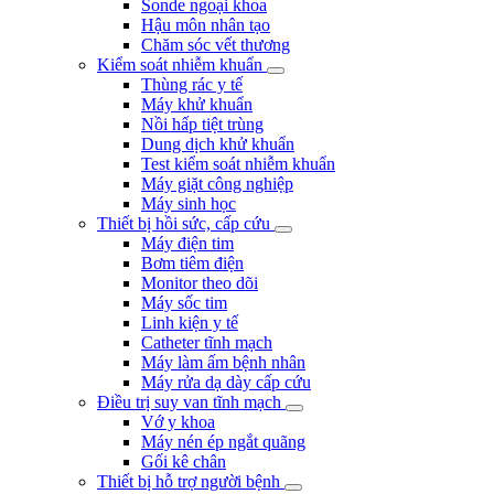
Sonde ngoại khoa
Hậu môn nhân tạo
Chăm sóc vết thương
Kiểm soát nhiễm khuẩn
Thùng rác y tế
Máy khử khuẩn
Nồi hấp tiệt trùng
Dung dịch khử khuẩn
Test kiểm soát nhiễm khuẩn
Máy giặt công nghiệp
Máy sinh học
Thiết bị hồi sức, cấp cứu
Máy điện tim
Bơm tiêm điện
Monitor theo dõi
Máy sốc tim
Linh kiện y tế
Catheter tĩnh mạch
Máy làm ấm bệnh nhân
Máy rửa dạ dày cấp cứu
Điều trị suy van tĩnh mạch
Vớ y khoa
Máy nén ép ngắt quãng
Gối kê chân
Thiết bị hỗ trợ người bệnh