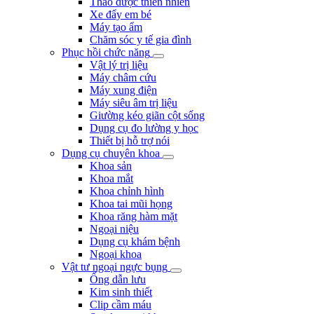
Thảo dược thiên nhiên
Xe đẩy em bé
Máy tạo ẩm
Chăm sóc y tế gia đình
Phục hồi chức năng
Vật lý trị liệu
Máy châm cứu
Máy xung điện
Máy siêu âm trị liệu
Giường kéo giãn cột sống
Dụng cụ đo lường y học
Thiết bị hỗ trợ nói
Dụng cụ chuyên khoa
Khoa sản
Khoa mắt
Khoa chỉnh hình
Khoa tai mũi họng
Khoa răng hàm mặt
Ngoại niệu
Dụng cụ khám bệnh
Ngoại khoa
Vật tư ngoại ngực bụng
Ống dẫn lưu
Kim sinh thiết
Clip cầm máu