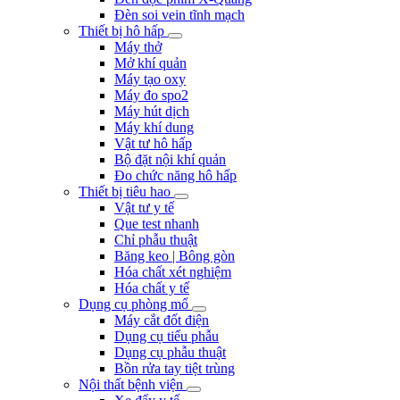
Đèn soi vein tĩnh mạch
Thiết bị hô hấp
Máy thở
Mở khí quản
Máy tạo oxy
Máy đo spo2
Máy hút dịch
Máy khí dung
Vật tư hô hấp
Bộ đặt nội khí quản
Đo chức năng hô hấp
Thiết bị tiêu hao
Vật tư y tế
Que test nhanh
Chỉ phẫu thuật
Băng keo | Bông gòn
Hóa chất xét nghiệm
Hóa chất y tế
Dụng cụ phòng mổ
Máy cắt đốt điện
Dụng cụ tiểu phẫu
Dụng cụ phẫu thuật
Bồn rửa tay tiệt trùng
Nội thất bệnh viện