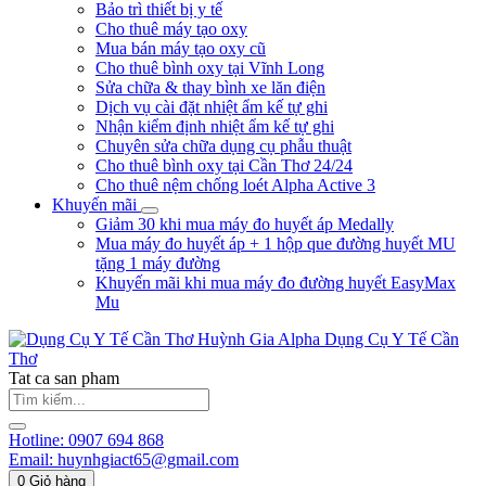
Bảo trì thiết bị y tế
Cho thuê máy tạo oxy
Mua bán máy tạo oxy cũ
Cho thuê bình oxy tại Vĩnh Long
Sửa chữa & thay bình xe lăn điện
Dịch vụ cài đặt nhiệt ẩm kế tự ghi
Nhận kiểm định nhiệt ẩm kế tự ghi
Chuyên sửa chữa dụng cụ phẫu thuật
Cho thuê bình oxy tại Cần Thơ 24/24
Cho thuê nệm chống loét Alpha Active 3
Khuyến mãi
Giảm 30 khi mua máy đo huyết áp Medally
Mua máy đo huyết áp + 1 hộp que đường huyết MU
tặng 1 máy đường
Khuyến mãi khi mua máy đo đường huyết EasyMax
Mu
Huỳnh Gia Alpha
Dụng Cụ Y Tế Cần
Thơ
Tat ca san pham
Hotline:
0907 694 868
Email:
huynhgiact65@gmail.com
0
Giỏ hàng