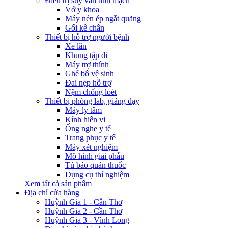
Điều trị suy van tĩnh mạch
Vớ y khoa
Máy nén ép ngắt quãng
Gối kê chân
Thiết bị hỗ trợ người bệnh
Xe lăn
Khung tập đi
Máy trợ thính
Ghế bô vệ sinh
Đai nẹp hỗ trợ
Nệm chống loét
Thiết bị phòng lab, giảng dạy
Máy ly tâm
Kính hiển vi
Ống nghe y tế
Trang phục y tế
Máy xét nghiệm
Mô hình giải phẫu
Tủ bảo quản thuốc
Dụng cụ thí nghiệm
Xem tất cả sản phẩm
Địa chỉ cửa hàng
Huỳnh Gia 1 - Cần Thơ
Huỳnh Gia 2 - Cần Thơ
Huỳnh Gia 3 - Vĩnh Long