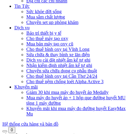
Địa chỉ các chi nhánh
Tin Tức
Sức khỏe đời sống
Mua sắm chất lượng
Chuyên set up phòng khám
Dịch vụ
Bảo trì thiết bị y tế
Cho thuê máy tạo oxy
Mua bán máy tạo oxy cũ
Cho thuê bình oxy tại Vĩnh Long
Sửa chữa & thay bình xe lăn điện
Dịch vụ cài đặt nhiệt ẩm kế tự ghi
Nhận kiểm định nhiệt ẩm kế tự ghi
Chuyên sửa chữa dụng cụ phẫu thuật
Cho thuê bình oxy tại Cần Thơ 24/24
Cho thuê nệm chống loét Alpha Active 3
Khuyến mãi
Giảm 30 khi mua máy đo huyết áp Medally
Mua máy đo huyết áp + 1 hộp que đường huyết MU
tặng 1 máy đường
Khuyến mãi khi mua máy đo đường huyết EasyMax
Mu
Hệ thống cửa hàng và bản đồ
0