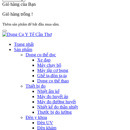
Giỏ hàng của Bạn
Giỏ hàng trống !
Thêm sản phẩm để bắt đầu mua sắm.
Trang nhất
Sản phẩm
Dụng cụ thể dục
Xe đạp
Máy chạy bộ
Máy tập cơ bụng
Ghế tạ-đòn tạ-tạ
Dụng cụ thể thao
Thiết bị đo
Nhiệt ẩm kế
Máy đo huyết áp
Máy đo đường huyết
Nhiệt kế đo thân nhiệt
Thước bị đo lường
Đèn y khoa
Đèn UV
Đèn khám