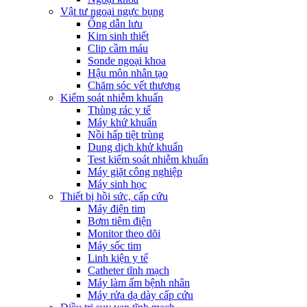
Vật tư ngoại ngực bụng
Ống dẫn lưu
Kim sinh thiết
Clip cầm máu
Sonde ngoại khoa
Hậu môn nhân tạo
Chăm sóc vết thương
Kiểm soát nhiễm khuẩn
Thùng rác y tế
Máy khử khuẩn
Nồi hấp tiệt trùng
Dung dịch khử khuẩn
Test kiểm soát nhiễm khuẩn
Máy giặt công nghiệp
Máy sinh học
Thiết bị hồi sức, cấp cứu
Máy điện tim
Bơm tiêm điện
Monitor theo dõi
Máy sốc tim
Linh kiện y tế
Catheter tĩnh mạch
Máy làm ấm bệnh nhân
Máy rửa dạ dày cấp cứu