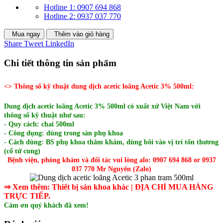
Hotline 1: 0907 694 868
Hotline 2: 0937 037 770
Mua ngay
Thêm vào giỏ hàng
Share
Tweet
LinkedIn
Chi tiết thông tin sản phẩm
<> Thông số kỹ thuật dung dịch acetic loãng Acetic 3% 500ml:
Dung dịch acetic loãng Acetic 3% 500ml có xuất xứ Việt Nam với
thông số kỹ thuật như sau:
- Quy cách: chai 500ml
- Công dụng: dùng trong sản phụ khoa
- Cách dùng: BS phụ khoa thăm khám, dùng bôi vào vị trí tổn thương
(cổ tử cung)
Bệnh viện, phòng khám và đối tác vui lòng alo: 0907 694 868 or 0937
037 770 Mr Nguyên (Zalo)
⇒ Xem thêm: T
hiết bị sản khoa khác
| ĐỊA CHỈ MUA HÀNG
TRỰC TIẾP.
Cám ơn quý khách đã xem!