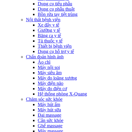
Dụng cụ tiểu phẫu
Dụng cụ phẫu thuật
Bồn rửa tay tiệt trùng
Nội thất bệnh viện
Xe đẩy y tế
Giường y tế
Băng ca y tế
Tủ thuốc y tế
Thiết bị bệnh viện
Dụng cụ hỗ trợ y tế
Chẩn đoán hình ảnh
Áo chì
Máy nội soi
Máy siêu âm
Máy đo loãng xương
Máy điện não
Máy đo điện cơ
Hệ thống phòng X-Quang
Chăm sóc sức khỏe
Máy hút ẩm
Máy hút sữa
Đai massage
Cân sức khỏe
Ghế massage
Máy massage