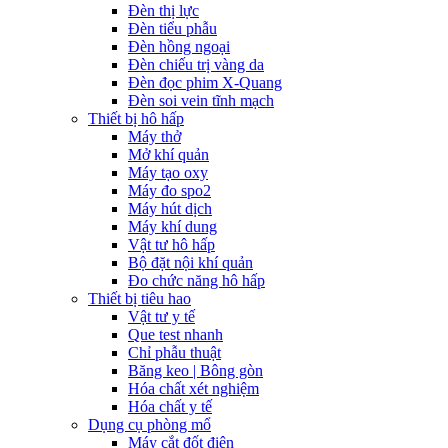
Đèn thị lực
Đèn tiểu phẫu
Đèn hồng ngoại
Đèn chiếu trị vàng da
Đèn đọc phim X-Quang
Đèn soi vein tĩnh mạch
Thiết bị hô hấp
Máy thở
Mở khí quản
Máy tạo oxy
Máy đo spo2
Máy hút dịch
Máy khí dung
Vật tư hô hấp
Bộ đặt nội khí quản
Đo chức năng hô hấp
Thiết bị tiêu hao
Vật tư y tế
Que test nhanh
Chỉ phẫu thuật
Băng keo | Bông gòn
Hóa chất xét nghiệm
Hóa chất y tế
Dụng cụ phòng mổ
Máy cắt đốt điện