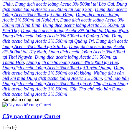
Châu
,
Dung dịch acetic loãng Acetic 3% 500ml tại Lào Cai
,
Dung
dịch acetic loãng Acetic 3% 500ml tại Lạng Sơn
,
Dung dịch acetic
loãng Acetic 3% 500ml tại Lâm Đồng
,
Dung dịch acetic loãng
Acetic 3% 500ml tại Nghệ An
,
Dung dịch acetic loãng Acetic 3%
500ml tại Ninh Bình
,
Dung dịch acetic loãng Acetic 3% 500ml tại
Phú Thọ
,
Dung dịch acetic loãng Acetic 3% 500ml tại Quảng Ngãi
,
Dung dịch acetic loãng Acetic 3% 500ml tại Quảng Ninh
,
Dung
dịch acetic loãng Acetic 3% 500ml tại Quảng Trị
,
Dung dịch acetic
loãng Acetic 3% 500ml tại Sơn La
,
Dung dịch acetic loãng Acetic
3% 500ml tại Tây Ninh
,
Dung dịch acetic loãng Acetic 3% 500ml
tại Thái Nguyên
,
Dung dịch acetic loãng Acetic 3% 500ml tại
Thanh Hóa
,
Dung dịch acetic loãng Acetic 3% 500ml tại Huế
,
Dung dịch acetic loãng Acetic 3% 500ml tại Tuyên Quang
,
Dung
dịch acetic loãng Acetic 3% 500ml có tốt không
,
Những điều cần
biết khi mua Dung dịch acetic loãng Acetic 3% 500m
,
Chỗ nào bán
Dung dịch acetic loãng Acetic 3% 500ml giá rẻ
,
Chuyên bán Dung
dịch acetic loãng Acetic 3% 500ml
,
Cần Thơ chỗ nào bán Dung
dịch acetic loãng Acetic 3% 500ml
Sản phẩm cùng loại
Cây nạo tử cung Curret
Liên hệ