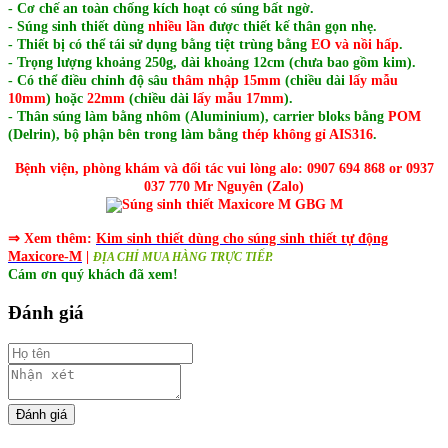
- Cơ chế an toàn chống kích hoạt có súng bất ngờ.
- Súng sinh thiết dùng
nhiều lần
được thiết kế thân gọn nhẹ.
- Thiết bị có thể tái sử dụng bằng tiệt trùng bằng
EO và nồi hấp
.
- Trọng lượng khoảng 250g, dài khoảng 12cm (chưa bao gồm kim).
- Có thể điều chỉnh độ sâu
thâm nhập 15mm
(chiều dài
lấy mẫu
10mm
) hoặc
22mm
(chiều dài
lấy mẫu 17mm
).
- Thân súng làm bằng nhôm (Aluminium), carrier bloks bằng
POM
(Delrin), bộ phận bên trong làm bằng
thép không gỉ AIS316
.
Bệnh viện, phòng khám và đối tác vui lòng alo: 0907 694 868 or 0937
037 770 Mr Nguyên (Zalo)
⇒ Xem thêm:
Kim sinh thiết dùng cho súng sinh thiết tự động
Maxicore-M
|
ĐỊA CHỈ MUA HÀNG TRỰC TIẾP.
Cám ơn quý khách đã xem!
Đánh giá