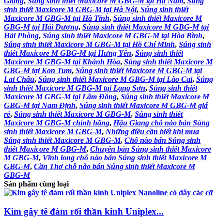
Giang
,
Súng sinh thiết Maxicore M GBG-M tại Hà Nam
,
Súng
sinh thiết Maxicore M GBG-M tại Hà Nội
,
Súng sinh thiết
Maxicore M GBG-M tại Hà Tĩnh
,
Súng sinh thiết Maxicore M
GBG-M tại Hải Dương
,
Súng sinh thiết Maxicore M GBG-M tại
Hải Phòng
,
Súng sinh thiết Maxicore M GBG-M tại Hòa Bình
,
Súng sinh thiết Maxicore M GBG-M tại Hồ Chí Minh
,
Súng sinh
thiết Maxicore M GBG-M tại Hưng Yên
,
Súng sinh thiết
Maxicore M GBG-M tại Khánh Hòa
,
Súng sinh thiết Maxicore M
GBG-M tại Kon Tum
,
Súng sinh thiết Maxicore M GBG-M tại
Lai Châu
,
Súng sinh thiết Maxicore M GBG-M tại Lào Cai
,
Súng
sinh thiết Maxicore M GBG-M tại Lạng Sơn
,
Súng sinh thiết
Maxicore M GBG-M tại Lâm Đồng
,
Súng sinh thiết Maxicore M
GBG-M tại Nam Định
,
Súng sinh thiết Maxicore M GBG-M giá
rẻ
,
Súng sinh thiết Maxicore M GBG-M
,
Súng sinh thiết
Maxicore M GBG-M chính hãng
,
Hậu Giang chỗ nào bán Súng
sinh thiết Maxicore M GBG-M
,
Những điều cần biết khi mua
Súng sinh thiết Maxicore M GBG-M
,
Chỗ nào bán Súng sinh
thiết Maxicore M GBG-M
,
Chuyên bán Súng sinh thiết Maxicore
M GBG-M
,
Vĩnh long chỗ nào bán Súng sinh thiết Maxicore M
GBG-M
,
Cần Thơ chỗ nào bán Súng sinh thiết Maxicore M
GBG-M
Sản phẩm cùng loại
Kim gây tê đám rối thần kinh Uniplex...