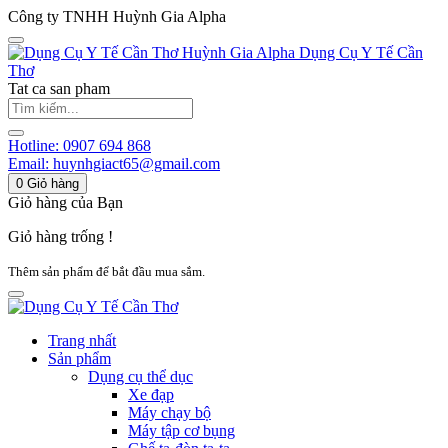
Công ty TNHH Huỳnh Gia Alpha
Huỳnh Gia Alpha
Dụng Cụ Y Tế Cần
Thơ
Tat ca san pham
Hotline:
0907 694 868
Email:
huynhgiact65@gmail.com
0
Giỏ hàng
Giỏ hàng của Bạn
Giỏ hàng trống !
Thêm sản phẩm để bắt đầu mua sắm.
Trang nhất
Sản phẩm
Dụng cụ thể dục
Xe đạp
Máy chạy bộ
Máy tập cơ bụng