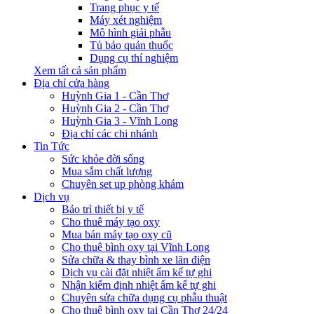
Trang phục y tế
Máy xét nghiệm
Mô hình giải phẫu
Tủ bảo quản thuốc
Dụng cụ thí nghiệm
Xem tất cả sản phẩm
Địa chỉ cửa hàng
Huỳnh Gia 1 - Cần Thơ
Huỳnh Gia 2 - Cần Thơ
Huỳnh Gia 3 - Vĩnh Long
Địa chỉ các chi nhánh
Tin Tức
Sức khỏe đời sống
Mua sắm chất lượng
Chuyên set up phòng khám
Dịch vụ
Bảo trì thiết bị y tế
Cho thuê máy tạo oxy
Mua bán máy tạo oxy cũ
Cho thuê bình oxy tại Vĩnh Long
Sửa chữa & thay bình xe lăn điện
Dịch vụ cài đặt nhiệt ẩm kế tự ghi
Nhận kiểm định nhiệt ẩm kế tự ghi
Chuyên sửa chữa dụng cụ phẫu thuật
Cho thuê bình oxy tại Cần Thơ 24/24