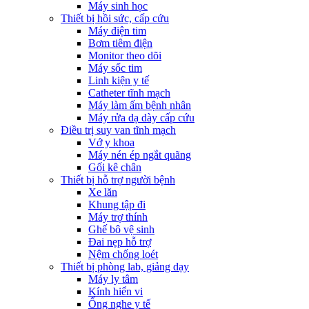
Máy sinh học
Thiết bị hồi sức, cấp cứu
Máy điện tim
Bơm tiêm điện
Monitor theo dõi
Máy sốc tim
Linh kiện y tế
Catheter tĩnh mạch
Máy làm ấm bệnh nhân
Máy rửa dạ dày cấp cứu
Điều trị suy van tĩnh mạch
Vớ y khoa
Máy nén ép ngắt quãng
Gối kê chân
Thiết bị hỗ trợ người bệnh
Xe lăn
Khung tập đi
Máy trợ thính
Ghế bô vệ sinh
Đai nẹp hỗ trợ
Nệm chống loét
Thiết bị phòng lab, giảng dạy
Máy ly tâm
Kính hiển vi
Ống nghe y tế