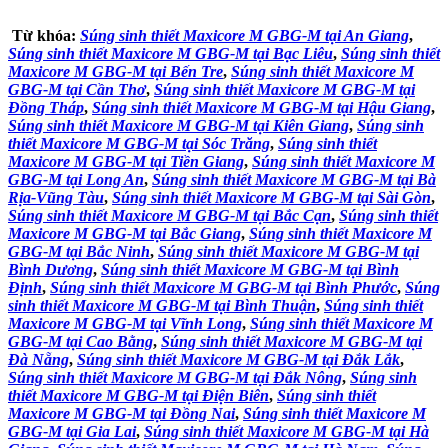
Từ khóa:
Súng sinh thiết Maxicore M GBG-M tại An Giang
,
Súng sinh thiết Maxicore M GBG-M tại Bạc Liêu
,
Súng sinh thiết
Maxicore M GBG-M tại Bến Tre
,
Súng sinh thiết Maxicore M
GBG-M tại Cần Thơ
,
Súng sinh thiết Maxicore M GBG-M tại
Đồng Tháp
,
Súng sinh thiết Maxicore M GBG-M tại Hậu Giang
,
Súng sinh thiết Maxicore M GBG-M tại Kiên Giang
,
Súng sinh
thiết Maxicore M GBG-M tại Sóc Trăng
,
Súng sinh thiết
Maxicore M GBG-M tại Tiền Giang
,
Súng sinh thiết Maxicore M
GBG-M tại Long An
,
Súng sinh thiết Maxicore M GBG-M tại Bà
Rịa-Vũng Tàu
,
Súng sinh thiết Maxicore M GBG-M tại Sài Gòn
,
Súng sinh thiết Maxicore M GBG-M tại Bắc Cạn
,
Súng sinh thiết
Maxicore M GBG-M tại Bắc Giang
,
Súng sinh thiết Maxicore M
GBG-M tại Bắc Ninh
,
Súng sinh thiết Maxicore M GBG-M tại
Bình Dương
,
Súng sinh thiết Maxicore M GBG-M tại Bình
Định
,
Súng sinh thiết Maxicore M GBG-M tại Bình Phước
,
Súng
sinh thiết Maxicore M GBG-M tại Bình Thuận
,
Súng sinh thiết
Maxicore M GBG-M tại Vĩnh Long
,
Súng sinh thiết Maxicore M
GBG-M tại Cao Bằng
,
Súng sinh thiết Maxicore M GBG-M tại
Đà Nẵng
,
Súng sinh thiết Maxicore M GBG-M tại Đắk Lắk
,
Súng sinh thiết Maxicore M GBG-M tại Đắk Nông
,
Súng sinh
thiết Maxicore M GBG-M tại Điện Biên
,
Súng sinh thiết
Maxicore M GBG-M tại Đồng Nai
,
Súng sinh thiết Maxicore M
GBG-M tại Gia Lai
,
Súng sinh thiết Maxicore M GBG-M tại Hà