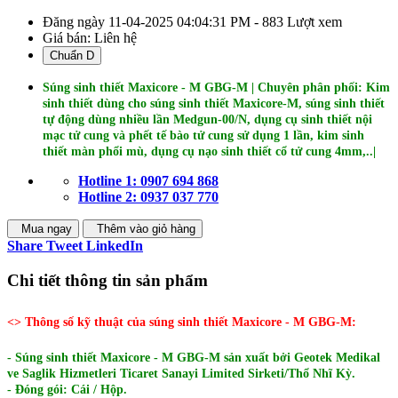
Đăng ngày 11-04-2025 04:04:31 PM - 883 Lượt xem
Giá bán:
Liên hệ
Chuẩn D
Súng sinh thiết Maxicore - M GBG-M
| Chuyên phân phối: Kim
sinh thiết dùng cho súng sinh thiết Maxicore-M, s
úng sinh thiết
tự động dùng nhiều lần Medgun-00/N, d
ụng cụ sinh thiết nội
mạc tử cung và phết tế bào tử cung sử dụng 1 lần, kim sinh
thiết màn phổi mù, dụng cụ nạo sinh thiết cổ tử cung 4mm,..|
Hotline 1: 0907 694 868
Hotline 2: 0937 037 770
Mua ngay
Thêm vào giỏ hàng
Share
Tweet
LinkedIn
Chi tiết thông tin sản phẩm
<> Thông số kỹ thuật của súng sinh thiết Maxicore - M GBG-M:
- Súng sinh thiết Maxicore - M GBG-M sản xuất bởi Geotek Medikal
ve Saglik Hizmetleri Ticaret Sanayi Limited Sirketi/Thổ Nhĩ Kỳ.
- Đóng gói: Cái / Hộp.