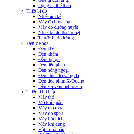
Ghế tạ-đòn tạ-tạ
Dụng cụ thể thao
Thiết bị đo
Nhiệt ẩm kế
Máy đo huyết áp
Máy đo đường huyết
Nhiệt kế đo thân nhiệt
Thước bị đo lường
Đèn y khoa
Đèn UV
Đèn khám
Đèn thị lực
Đèn tiểu phẫu
Đèn hồng ngoại
Đèn chiếu trị vàng da
Đèn đọc phim X-Quang
Đèn soi vein tĩnh mạch
Thiết bị hô hấp
Máy thở
Mở khí quản
Máy tạo oxy
Máy đo spo2
Máy hút dịch
Máy khí dung
Vật tư hô hấp