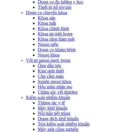
Dụng cụ đo lường y học
Thiết bị hỗ trợ nói
Dụng cụ chuyên khoa
Khoa sản
Khoa mắt
Khoa chỉnh hình
Khoa tai mũi họng
Khoa răng hàm mặt
Ngoại niệu
Dụng cụ khám bệnh
Ngoại khoa
Vật tư ngoại ngực bụng
Ống dẫn lưu
Kim sinh thiết
Clip cầm máu
Sonde ngoại khoa
Hậu môn nhân tạo
Chăm sóc vết thương
Kiểm soát nhiễm khuẩn
Thùng rác y tế
Máy khử khuẩn
Nồi hấp tiệt trùng
Dung dịch khử khuẩn
Test kiểm soát nhiễm khuẩn
Máy giặt công nghiệp