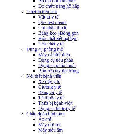
Bộ đặt nội khí quản
Đo chức năng hô hấp
Thiết bị tiêu hao
Vật tư y tế
Que test nhanh
Chỉ phẫu thuật
Băng keo | Bông gòn
Hóa chất xét nghiệm
Hóa chất y tế
Dụng cụ phòng mổ
Máy cắt đốt điện
Dụng cụ tiểu phẫu
Dụng cụ phẫu thuật
Bồn rửa tay tiệt trùng
Nội thất bệnh viện
Xe đẩy y tế
Giường y tế
Băng ca y tế
Tủ thuốc y tế
Thiết bị bệnh viện
Dụng cụ hỗ trợ y tế
Chẩn đoán hình ảnh
Áo chì
Máy nội soi
Máy siêu âm