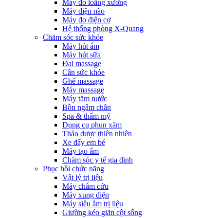
Máy đo loãng xương
Máy điện não
Máy đo điện cơ
Hệ thống phòng X-Quang
Chăm sóc sức khỏe
Máy hút ẩm
Máy hút sữa
Đai massage
Cân sức khỏe
Ghế massage
Máy massage
Máy tăm nước
Bồn ngâm chân
Spa & thẩm mỹ
Dụng cụ phun xăm
Thảo dược thiên nhiên
Xe đẩy em bé
Máy tạo ẩm
Chăm sóc y tế gia đình
Phục hồi chức năng
Vật lý trị liệu
Máy châm cứu
Máy xung điện
Máy siêu âm trị liệu
Giường kéo giãn cột sống