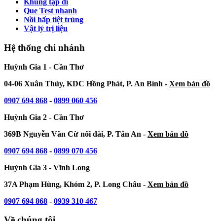
Khung tập đi
Que Test nhanh
Nồi hấp tiệt trùng
Vật lý trị liệu
Hệ thống chi nhánh
Huỳnh Gia 1 - Cần Thơ
04-06 Xuân Thủy, KDC Hồng Phát, P. An Bình -
Xem bản đồ
0907 694 868
-
0899 060 456
Huỳnh Gia 2 - Cần Thơ
369B Nguyễn Văn Cừ nối dài, P. Tân An -
Xem bản đồ
0907 694 868
-
0899 070 456
Huỳnh Gia 3 - Vĩnh Long
37A Phạm Hùng, Khóm 2, P. Long Châu -
Xem bản đồ
0907 694 868
-
0939 310 467
Về chúng tôi