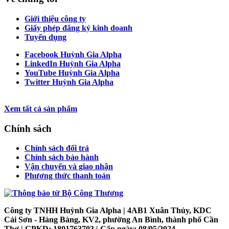
Giới thiệu công ty
Giấy phép đăng ký kinh doanh
Tuyển dụng
Facebook Huỳnh Gia Alpha
LinkedIn Huỳnh Gia Alpha
YouTube Huỳnh Gia Alpha
Twitter Huỳnh Gia Alpha
Xem tất cả sản phẩm
Chính sách
Chính sách đổi trả
Chính sách bảo hành
Vận chuyển và giao nhận
Phương thức thanh toán
Công ty TNHH Huỳnh Gia Alpha
| 4AB1 Xuân Thủy, KDC
Cái Sơn - Hàng Bàng, KV2, phường An Bình, thành phố Cần
Thơ | GPKD: 1801763703 | Cấp ngày: 08/05/2024