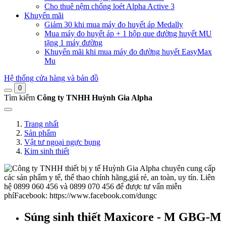
Cho thuê nệm chống loét Alpha Active 3
Khuyến mãi
Giảm 30 khi mua máy đo huyết áp Medally
Mua máy đo huyết áp + 1 hộp que đường huyết MU
tặng 1 máy đường
Khuyến mãi khi mua máy đo đường huyết EasyMax
Mu
Hệ thống cửa hàng và bản đồ
0
Tìm kiếm
Công ty TNHH Huỳnh Gia Alpha
Trang nhất
Sản phẩm
Vật tư ngoại ngực bụng
Kim sinh thiết
Súng sinh thiết Maxicore - M GBG-M