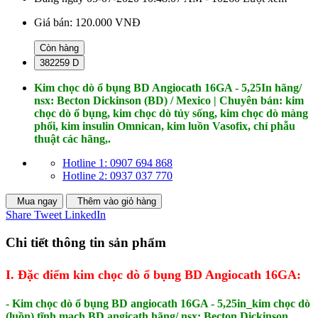
Giá bán:
120.000 VNĐ
Còn hàng
382259 D
Kim chọc dò ổ bụng BD Angiocath 16GA - 5,25In hãng/
nsx: Becton Dickinson (BD) / Mexico | Chuyên bán: kim
chọc dò ổ bụng, kim chọc dò tủy sống, kim chọc dò màng
phổi, kim insulin Omnican, kim luồn Vasofix, chỉ phẫu
thuật các hãng,.
Hotline 1: 0907 694 868
Hotline 2: 0937 037 770
Mua ngay
Thêm vào giỏ hàng
Share
Tweet
LinkedIn
Chi tiết thông tin sản phẩm
I. Đặc điểm kim chọc dò ổ bụng BD Angiocath 16GA:
- Kim chọc dò ổ bụng BD angiocath 16GA - 5,25in_kim chọc dò
(luồn) tĩnh mạch BD angicath hãng/ nsx: Becton Dickinson