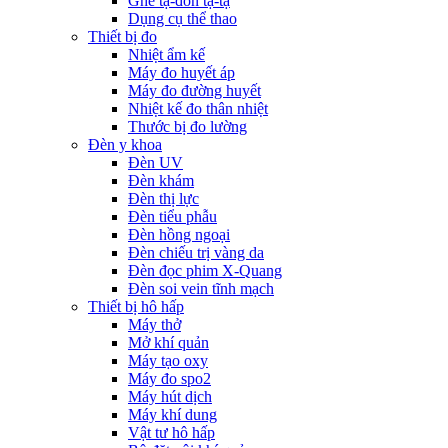
Ghế tạ-đòn tạ-tạ
Dụng cụ thể thao
Thiết bị đo
Nhiệt ẩm kế
Máy đo huyết áp
Máy đo đường huyết
Nhiệt kế đo thân nhiệt
Thước bị đo lường
Đèn y khoa
Đèn UV
Đèn khám
Đèn thị lực
Đèn tiểu phẫu
Đèn hồng ngoại
Đèn chiếu trị vàng da
Đèn đọc phim X-Quang
Đèn soi vein tĩnh mạch
Thiết bị hô hấp
Máy thở
Mở khí quản
Máy tạo oxy
Máy đo spo2
Máy hút dịch
Máy khí dung
Vật tư hô hấp