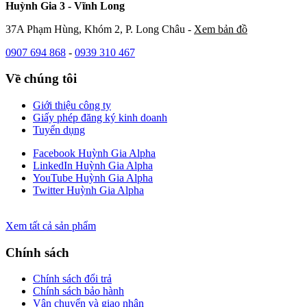
Huỳnh Gia 3 - Vĩnh Long
37A Phạm Hùng, Khóm 2, P. Long Châu -
Xem bản đồ
0907 694 868
-
0939 310 467
Về chúng tôi
Giới thiệu công ty
Giấy phép đăng ký kinh doanh
Tuyển dụng
Facebook Huỳnh Gia Alpha
LinkedIn Huỳnh Gia Alpha
YouTube Huỳnh Gia Alpha
Twitter Huỳnh Gia Alpha
Xem tất cả sản phẩm
Chính sách
Chính sách đổi trả
Chính sách bảo hành
Vận chuyển và giao nhận