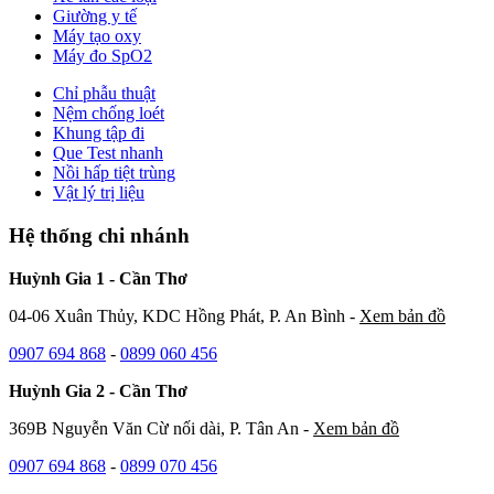
Giường y tế
Máy tạo oxy
Máy đo SpO2
Chỉ phẫu thuật
Nệm chống loét
Khung tập đi
Que Test nhanh
Nồi hấp tiệt trùng
Vật lý trị liệu
Hệ thống chi nhánh
Huỳnh Gia 1 - Cần Thơ
04-06 Xuân Thủy, KDC Hồng Phát, P. An Bình -
Xem bản đồ
0907 694 868
-
0899 060 456
Huỳnh Gia 2 - Cần Thơ
369B Nguyễn Văn Cừ nối dài, P. Tân An -
Xem bản đồ
0907 694 868
-
0899 070 456