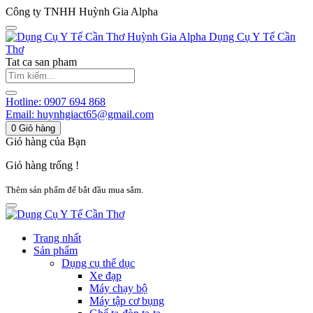
Công ty TNHH Huỳnh Gia Alpha
Huỳnh Gia Alpha
Dụng Cụ Y Tế Cần
Thơ
Tat ca san pham
Hotline:
0907 694 868
Email:
huynhgiact65@gmail.com
0
Giỏ hàng
Giỏ hàng của Bạn
Giỏ hàng trống !
Thêm sản phẩm để bắt đầu mua sắm.
Trang nhất
Sản phẩm
Dụng cụ thể dục
Xe đạp
Máy chạy bộ
Máy tập cơ bụng