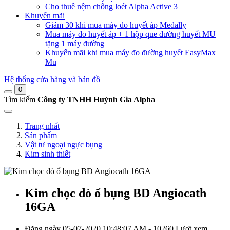
Cho thuê nệm chống loét Alpha Active 3
Khuyến mãi
Giảm 30 khi mua máy đo huyết áp Medally
Mua máy đo huyết áp + 1 hộp que đường huyết MU
tặng 1 máy đường
Khuyến mãi khi mua máy đo đường huyết EasyMax
Mu
Hệ thống cửa hàng và bản đồ
0
Tìm kiếm
Công ty TNHH Huỳnh Gia Alpha
Trang nhất
Sản phẩm
Vật tư ngoại ngực bụng
Kim sinh thiết
Kim chọc dò ổ bụng BD Angiocath
16GA
Đăng ngày 05-07-2020 10:48:07 AM - 10260 Lượt xem