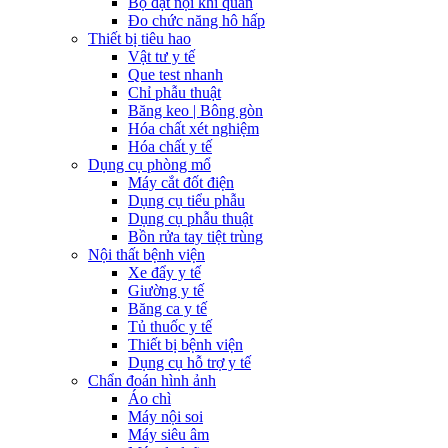
Bộ đặt nội khí quản
Đo chức năng hô hấp
Thiết bị tiêu hao
Vật tư y tế
Que test nhanh
Chỉ phẫu thuật
Băng keo | Bông gòn
Hóa chất xét nghiệm
Hóa chất y tế
Dụng cụ phòng mổ
Máy cắt đốt điện
Dụng cụ tiểu phẫu
Dụng cụ phẫu thuật
Bồn rửa tay tiệt trùng
Nội thất bệnh viện
Xe đẩy y tế
Giường y tế
Băng ca y tế
Tủ thuốc y tế
Thiết bị bệnh viện
Dụng cụ hỗ trợ y tế
Chẩn đoán hình ảnh
Áo chì
Máy nội soi
Máy siêu âm