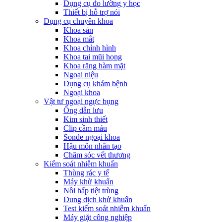
Dụng cụ đo lường y học
Thiết bị hỗ trợ nói
Dụng cụ chuyên khoa
Khoa sản
Khoa mắt
Khoa chỉnh hình
Khoa tai mũi họng
Khoa răng hàm mặt
Ngoại niệu
Dụng cụ khám bệnh
Ngoại khoa
Vật tư ngoại ngực bụng
Ống dẫn lưu
Kim sinh thiết
Clip cầm máu
Sonde ngoại khoa
Hậu môn nhân tạo
Chăm sóc vết thương
Kiểm soát nhiễm khuẩn
Thùng rác y tế
Máy khử khuẩn
Nồi hấp tiệt trùng
Dung dịch khử khuẩn
Test kiểm soát nhiễm khuẩn
Máy giặt công nghiệp