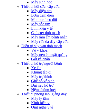
Máy sinh học
Thiết bị hồi sức, cấp cứu
Máy điện tim
Bơm tiêm điện
Monitor theo dõi
Máy sốc tim
Linh kiện y tế
Catheter tĩnh mạch
Máy làm ấm bệnh nhân
Máy rửa dạ dày cấp cứu
Điều trị suy van tĩnh mạch
Vớ y khoa
Máy nén ép ngắt quãng
Gối kê chân
Thiết bị hỗ trợ người bệnh
Xe lăn
Khung tập đi
Máy trợ thính
Ghế bô vệ sinh
Đai nẹp hỗ trợ
Nệm chống loét
Thiết bị phòng lab, giảng dạy
Máy ly tâm
Kính hiển vi
Ống nghe y tế