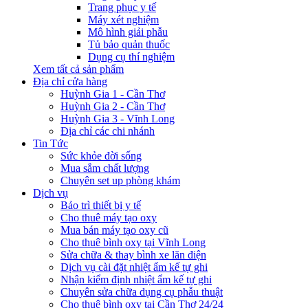
Trang phục y tế
Máy xét nghiệm
Mô hình giải phẫu
Tủ bảo quản thuốc
Dụng cụ thí nghiệm
Xem tất cả sản phẩm
Địa chỉ cửa hàng
Huỳnh Gia 1 - Cần Thơ
Huỳnh Gia 2 - Cần Thơ
Huỳnh Gia 3 - Vĩnh Long
Địa chỉ các chi nhánh
Tin Tức
Sức khỏe đời sống
Mua sắm chất lượng
Chuyên set up phòng khám
Dịch vụ
Bảo trì thiết bị y tế
Cho thuê máy tạo oxy
Mua bán máy tạo oxy cũ
Cho thuê bình oxy tại Vĩnh Long
Sửa chữa & thay bình xe lăn điện
Dịch vụ cài đặt nhiệt ẩm kế tự ghi
Nhận kiểm định nhiệt ẩm kế tự ghi
Chuyên sửa chữa dụng cụ phẫu thuật
Cho thuê bình oxy tại Cần Thơ 24/24