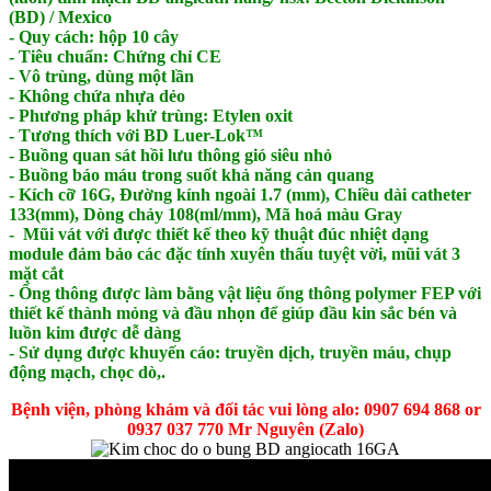
(BD) / Mexico
- Quy cách: hộp 10 cây
- Tiêu chuẩn: Chứng chỉ CE
- Vô trùng, dùng một lần
- Không chứa nhựa dẻo
- Phương pháp khử trùng: Etylen oxit
- Tương thích với BD Luer-Lok™
- Buồng quan sát hồi lưu thông gió siêu nhỏ
- Buồng báo máu trong suốt khả năng cản quang
- Kích cỡ 16G, Đường kính ngoài 1.7 (mm), Chiều dài catheter
133(mm), Dòng chảy 108(ml/mm), Mã hoá màu Gray
- Mũi vát với được thiết kế theo kỹ thuật đúc nhiệt dạng
module đảm bảo các đặc tính xuyên thấu tuyệt vời, mũi vát 3
mặt cắt
- Ống thông được làm bằng vật liệu ống thông polymer FEP với
thiết kế thành mỏng và đầu nhọn để giúp đầu kin sắc bén và
luồn kim được dễ dàng
- Sử dụng được khuyến cáo: truyền dịch, truyền máu, chụp
động mạch, chọc dò,.
Bệnh viện, phòng khám và đối tác vui lòng alo: 0907 694 868 or
0937 037 770 Mr Nguyên (Zalo)