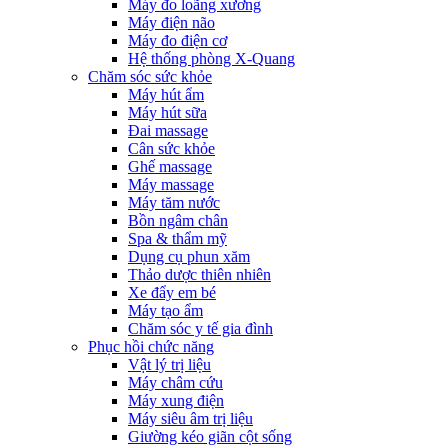
Máy đo loãng xương
Máy điện não
Máy đo điện cơ
Hệ thống phòng X-Quang
Chăm sóc sức khỏe
Máy hút ẩm
Máy hút sữa
Đai massage
Cân sức khỏe
Ghế massage
Máy massage
Máy tăm nước
Bồn ngâm chân
Spa & thẩm mỹ
Dụng cụ phun xăm
Thảo dược thiên nhiên
Xe đẩy em bé
Máy tạo ẩm
Chăm sóc y tế gia đình
Phục hồi chức năng
Vật lý trị liệu
Máy châm cứu
Máy xung điện
Máy siêu âm trị liệu
Giường kéo giãn cột sống