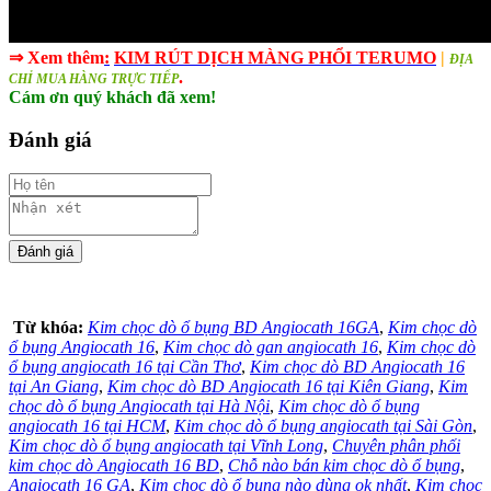
⇒ Xem thêm
:
KIM RÚT DỊCH MÀNG PHỔI TERUMO
|
ĐỊA
.
CHỈ MUA HÀNG TRỰC TIẾP
Cám ơn quý khách đã xem!
Đánh giá
Từ khóa:
Kim chọc dò ổ bụng BD Angiocath 16GA
,
Kim chọc dò
ổ bụng Angiocath 16
,
Kim chọc dò gan angiocath 16
,
Kim chọc dò
ổ bụng angiocath 16 tại Cần Thơ
,
Kim chọc dò BD Angiocath 16
tại An Giang
,
Kim chọc dò BD Angiocath 16 tại Kiên Giang
,
Kim
chọc dò ổ bụng Angiocath tại Hà Nội
,
Kim chọc dò ổ bụng
angiocath 16 tại HCM
,
Kim chọc dò ổ bụng angiocath tại Sài Gòn
,
Kim chọc dò ổ bụng angiocath tại Vĩnh Long
,
Chuyên phân phối
kim chọc dò Angiocath 16 BD
,
Chỗ nào bán kim chọc dò ổ bụng
,
Angiocath 16 GA
,
Kim chọc dò ổ bụng nào dùng ok nhất
,
Kim chọc