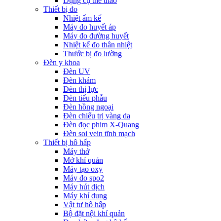
Dụng cụ thể thao
Thiết bị đo
Nhiệt ẩm kế
Máy đo huyết áp
Máy đo đường huyết
Nhiệt kế đo thân nhiệt
Thước bị đo lường
Đèn y khoa
Đèn UV
Đèn khám
Đèn thị lực
Đèn tiểu phẫu
Đèn hồng ngoại
Đèn chiếu trị vàng da
Đèn đọc phim X-Quang
Đèn soi vein tĩnh mạch
Thiết bị hô hấp
Máy thở
Mở khí quản
Máy tạo oxy
Máy đo spo2
Máy hút dịch
Máy khí dung
Vật tư hô hấp
Bộ đặt nội khí quản