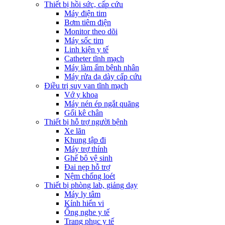
Thiết bị hồi sức, cấp cứu
Máy điện tim
Bơm tiêm điện
Monitor theo dõi
Máy sốc tim
Linh kiện y tế
Catheter tĩnh mạch
Máy làm ấm bệnh nhân
Máy rửa dạ dày cấp cứu
Điều trị suy van tĩnh mạch
Vớ y khoa
Máy nén ép ngắt quãng
Gối kê chân
Thiết bị hỗ trợ người bệnh
Xe lăn
Khung tập đi
Máy trợ thính
Ghế bô vệ sinh
Đai nẹp hỗ trợ
Nệm chống loét
Thiết bị phòng lab, giảng dạy
Máy ly tâm
Kính hiển vi
Ống nghe y tế
Trang phục y tế