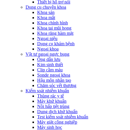
Thiết bị hỗ trợ nói
Dụng cụ chuyên khoa
Khoa sản
Khoa mắt
Khoa chỉnh hình
Khoa tai mũi họng
Khoa răng hàm mặt
Ngoại niệu
Dụng cụ khám bệnh
Ngoại khoa
Vật tư ngoại ngực bụng
Ống dẫn lưu
Kim sinh thiết
Clip cầm máu
Sonde ngoại khoa
Hậu môn nhân tạo
Chăm sóc vết thương
Kiểm soát nhiễm khuẩn
Thùng rác y tế
Máy khử khuẩn
Nồi hấp tiệt trùng
Dung dịch khử khuẩn
Test kiểm soát nhiễm khuẩn
Máy giặt công nghiệp
Máy sinh học