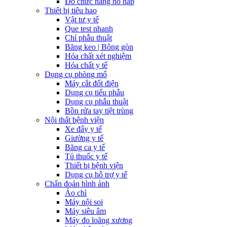
Đo chức năng hô hấp
Thiết bị tiêu hao
Vật tư y tế
Que test nhanh
Chỉ phẫu thuật
Băng keo | Bông gòn
Hóa chất xét nghiệm
Hóa chất y tế
Dụng cụ phòng mổ
Máy cắt đốt điện
Dụng cụ tiểu phẫu
Dụng cụ phẫu thuật
Bồn rửa tay tiệt trùng
Nội thất bệnh viện
Xe đẩy y tế
Giường y tế
Băng ca y tế
Tủ thuốc y tế
Thiết bị bệnh viện
Dụng cụ hỗ trợ y tế
Chẩn đoán hình ảnh
Áo chì
Máy nội soi
Máy siêu âm
Máy đo loãng xương