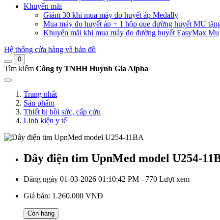
Khuyến mãi
Giảm 30 khi mua máy đo huyết áp Medally
Mua máy đo huyết áp + 1 hộp que đường huyết MU tặn
Khuyến mãi khi mua máy đo đường huyết EasyMax Mu
Hệ thống cửa hàng và bản đồ
0
Tìm kiếm
Công ty TNHH Huỳnh Gia Alpha
Trang nhất
Sản phẩm
Thiết bị hồi sức, cấp cứu
Linh kiện y tế
Dây điện tim UpnMed model U254-11
Đăng ngày 01-03-2026 01:10:42 PM - 770 Lượt xem
Giá bán:
1.260.000 VNĐ
Còn hàng