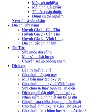
Máy xét nghiệm
Mô hình giải phẫu
Tủ bảo quản thuốc
Dụng cụ thí nghiệm
Xem tất cả sản phẩm
Địa chỉ cửa hàng
Huỳnh Gia 1 - Cần Thơ
Huỳnh Gia 2 - Cần Thơ
Huỳnh Gia 3 - Vĩnh Long
Địa chỉ các chi nhánh
Tin Tức
Sức khỏe đời sống
Mua sắm chất lượng
Chuyên set up phòng khám
Dịch vụ
Bảo trì thiết bị y tế
Cho thuê máy tạo oxy
Mua bán máy tạo oxy cũ
Cho thuê bình oxy tại Vĩnh Long
Sửa chữa & thay bình xe lăn điện
Dịch vụ cài đặt nhiệt ẩm kế tự ghi
Nhận kiểm định nhiệt ẩm kế tự ghi
Chuyên sửa chữa dụng cụ phẫu thuật
Cho thuê bình oxy tại Cần Thơ 24/24
Cho thuê nệm chống loét Alpha Active 3