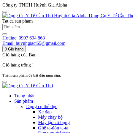
Công ty TNHH Huỳnh Gia Alpha
Huỳnh Gia Alpha
Dụng Cụ Y Tế Cần Th
Tat ca san pham
Hotline:
0907 694 868
Email:
huynhgiact65@gmail.com
0
Giỏ hàng
Giỏ hàng của Bạn
Giỏ hàng trống !
Thêm sản phẩm để bắt đầu mua sắm.
Trang nhất
Sản phẩm
Dụng cụ thể dục
Xe đạp
Máy chạy bộ
Máy tập cơ bụng
Ghế tạ-đòn tạ-tạ