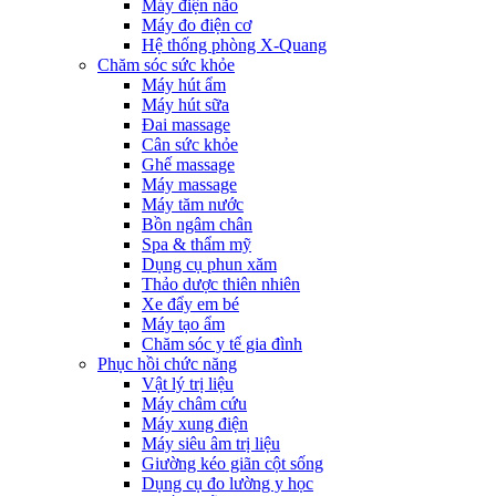
Máy điện não
Máy đo điện cơ
Hệ thống phòng X-Quang
Chăm sóc sức khỏe
Máy hút ẩm
Máy hút sữa
Đai massage
Cân sức khỏe
Ghế massage
Máy massage
Máy tăm nước
Bồn ngâm chân
Spa & thẩm mỹ
Dụng cụ phun xăm
Thảo dược thiên nhiên
Xe đẩy em bé
Máy tạo ẩm
Chăm sóc y tế gia đình
Phục hồi chức năng
Vật lý trị liệu
Máy châm cứu
Máy xung điện
Máy siêu âm trị liệu
Giường kéo giãn cột sống
Dụng cụ đo lường y học