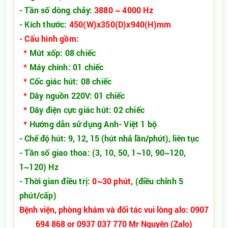
- Tần số dòng chảy:
3880 ~ 4000 Hz
- Kích thước:
450(W)x350(D)x940(H)mm
- Cấu hình gồm:
*
Mút xốp: 08 chiếc
*
Máy chính: 01 chiếc
*
Cốc giác hút: 08 chiếc
*
Dây nguồn 220V: 01 chiếc
*
Dây điện cực giác hút: 02 chiếc
*
Hướng dẫn sử dụng Anh- Việt 1 bộ
- Chế độ hút: 9, 12, 15 (hút nhả lần/phút), liên tục
- Tần số giao thoa: (3, 10, 50, 1~10, 90~120,
1~120) Hz
- Thời gian điều trị:
0~30 phút
, (điều chỉnh 5
phút/cấp)
Bệnh viện, phòng khám và đối tác vui lòng alo: 0907
694 868 or 0937 037 770 Mr Nguyên (Zalo)