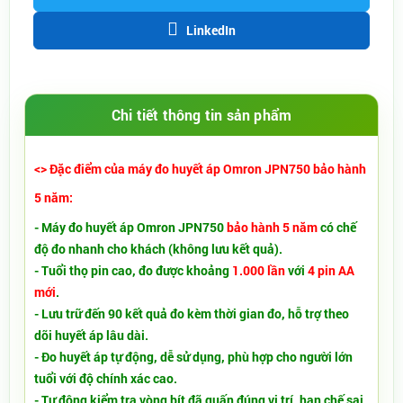
LinkedIn
Chi tiết thông tin sản phẩm
<> Đặc điểm của máy đo huyết áp Omron JPN750 bảo hành
5 năm:
- Máy đo huyết áp Omron JPN750
bảo hành 5 năm
có chế
độ đo nhanh cho khách (không lưu kết quả).
- Tuổi thọ pin cao, đo được khoảng
1.000 lần
với
4 pin AA
mới
.
- Lưu trữ đến 90 kết quả đo kèm thời gian đo, hỗ trợ theo
dõi huyết áp lâu dài.
- Đo huyết áp tự động, dễ sử dụng, phù hợp cho người lớn
tuổi với độ chính xác cao.
- Tự động kiểm tra vòng bít đã quấn đúng vị trí, hạn chế sai