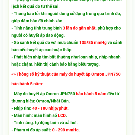
lệch kết quả do tư thế sai.
- Thông báo lỗi khi người dùng cử động trong quá trình đo,
giúp đảm bảo độ chính xác.
- Tính năng tính trung bình
3 lần đo gần nhất
, phù hợp cho
người có huyết áp dao động.
- So sánh kết quả đo với mức chuẩn
135/85 mmHg
và cảnh
báo nếu huyết áp cao hoặc thấp.
- Phát hiện nhịp tim bất thường như loạn nhịp, nhịp nhanh
hoặc chậm, hiển thị cảnh báo bằng biểu tượng.
<> Thông số kỹ thuật của máy đo huyết áp Omron JPN750
bảo hành 5 năm:
- Máy đo huyết áp Omron JPN750
bảo hành 5 năm
đến từ
thương hiệu: Omron/Nhật Bản.
- Nhịp tim:
40 - 180 nhịp/phút
.
- Màn hình: màn hình số
LCD
.
- Tính năng: tự động bơm và xả hơi.
- Phạm vi đo áp suất:
0 - 299 mmHg
.