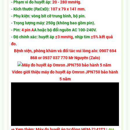
- Phạm vi đo huyết áp:
20 - 280 mmHg
.
- Kích thước (RxCxD):
107 x 79 x 141 mm
.
- Phụ kiện: vòng bít cỡ trung bình, bộ pin.
- Trọng lượng máy: 250g (không bao gồm pin).
- Pin:
4 pin A
A hoặc bộ đổi nguồn AC 100-240V.
- Độ chính xác: huyết áp
±3 mmHg
, nhịp tim
±5% kết quả
đo
.
Bệnh viện, phòng khám và đối tác vui lòng alo: 0907 694
868 or 0937 037 770 Mr Nguyên (Zalo)
Video giới thiệu máy đo huyết áp Omron JPN750 bảo hành
5 năm
⇒ Xem thêm:
Máy đo huyết áp tự động HEM-7142T2
|
ĐỊA