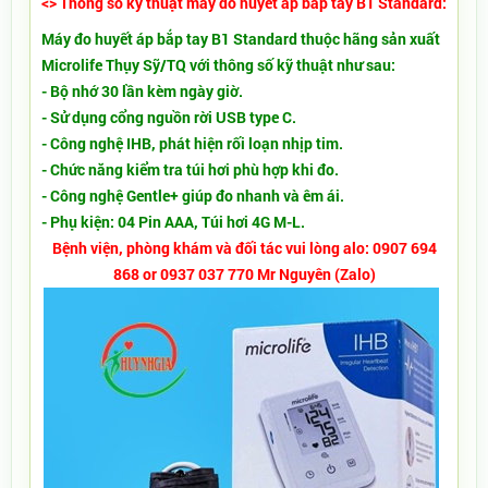
<> Thông số kỹ thuật máy đo huyết áp bắp tay B1 Standard:
Máy đo huyết áp bắp tay B1 Standard thuộc hãng sản xuất
Microlife Thụy Sỹ/TQ với thông số kỹ thuật như sau:
- Bộ nhớ 30 lần kèm ngày giờ.
- Sử dụng cổng nguồn rời USB type C.
- Công nghệ IHB, phát hiện rối loạn nhịp tim.
- Chức năng kiểm tra túi hơi phù hợp khi đo.
- Công nghệ Gentle+ giúp đo nhanh và êm ái.
- Phụ kiện: 04 Pin AAA, Túi hơi 4G M-L.
Bệnh viện, phòng khám và đối tác vui lòng alo: 0907 694
868 or 0937 037 770 Mr Nguyên (Zalo)