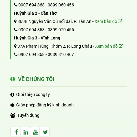
0907 694 868
-
0899 060 456
Huỳnh Gia 2 - Cần Thơ
369B Nguyễn Văn Cừ nối dài, P. Tân An -
Xem bản đồ
0907 694 868
-
0899 070 456
Huỳnh Gia 3 - Vĩnh Long
37A Phạm Hùng, Khóm 2, P. Long Châu -
Xem bản đồ
0907 694 868
-
0939 310 467
VỀ CHÚNG TÔI
Giới thiệu công ty
Giấy phép đăng ký kinh doanh
Tuyển dụng
Facebook Huỳnh Gia Alpha
LinkedIn Huỳnh Gia Alpha
YouTube Huỳnh Gia Alpha
Twitter Huỳnh Gia Alpha