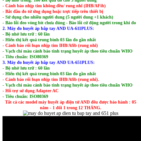
- Bộ nhớ trong: 100 kết quả đo cho 5 người dùng
- Cảnh báo nhịp tim không đều/ rung nhĩ (IHB/AFib)
- Bắt đầu đo từ ứng dụng hoặc trực tiếp trên thiết bị
- Sử dụng cho nhiều người dung (5 người dung +1 khách)
- Báo lỗi đeo vòng bít chưa đúng - Báo lỗi cử động người trong khi đo
2. Máy đo huyết áp bắp tay AND UA-611PLUS:
- Bộ nhớ lưu trữ : 60 lần
- Hiển thị kết quả trung bình 03 lần đo gần nhất
- Cảnh báo rối loạn nhịp tim IHB/Afib (rung nhĩ)
- Vạch chỉ màu cảnh báo tình trạng huyết áp theo tiêu chuẩn WHO
- Tiêu chuẩn: ISO80369
3. Máy đo huyết áp bắp tay AND UA-651PLUS:
- Bộ nhớ lưu trữ : 60 lần
- Hiển thị kết quả trung bình 03 lần đo gần nhất
- Cảnh báo rối loạn nhịp tim IHB/Afib (rung nhĩ).
- Vạch chỉ màu cảnh báo tình trạng huyết áp theo tiêu chuẩn WHO
- Hỗ trợ sử dụng Adapter AC
- Tiêu chuẩn: ISO80369
Tất cả các model máy huyết áp điện tử AND đều được bảo hành : 05
năm - 1 đổi 1 trong 12 THÁNG.