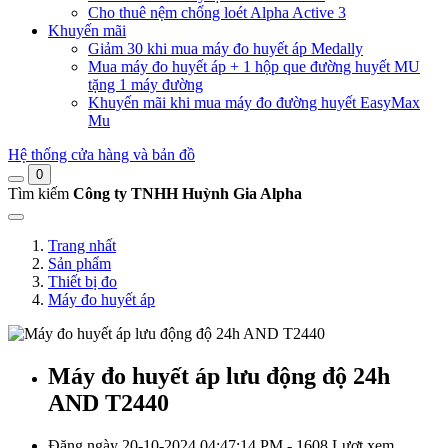
Cho thuê nệm chống loét Alpha Active 3
Khuyến mãi
Giảm 30 khi mua máy đo huyết áp Medally
Mua máy đo huyết áp + 1 hộp que đường huyết MU
tặng 1 máy đường
Khuyến mãi khi mua máy đo đường huyết EasyMax
Mu
Hệ thống cửa hàng và bản đồ
0
Tìm kiếm
Công ty TNHH Huỳnh Gia Alpha
Trang nhất
Sản phẩm
Thiết bị đo
Máy đo huyết áp
Máy đo huyết áp lưu động độ 24h
AND T2440
Đăng ngày 20-10-2024 04:47:14 PM - 1608 Lượt xem