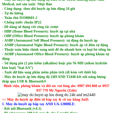
Medical, nơi sản xuất: Nhật Bản
- Công dụng: theo dõi huyết áp lưu động 24 giờ
-
Tự đo lường
-
Tuân thủ ISO80601-2
-
Chống nước chuẩn IP22
-
Dễ dàng sử dụng với công tắc trượt
-
HBP (Home Blood Pressure): huyết áp tại nhà
-
OBP (Office Blood Pressure): huyết áp phòng khám
-
ASBP (Automated Self Blood Pressure): tự động đo huyết áp
-
ANBP (Automated Night Blood Pressure): huyết áp về đêm tự động
-
Thuật toán hiệu chỉnh xung mới để đo nhanh hơn và loại bỏ tiếng ồn
-
AOBP (Automated Office Blood Pressure): huyết áp phòng khám tự
động
-
Sử dụng pin (2 pin kiềm (alkaline) hoặc pin Ni-MH (niken hydride
kim loại) “loại AA”)
-
Xuất dữ liệu sang phần mềm phân tích (đi kèm với thiết bị)
- Máy đo huyết áp lưu động độ 24H AND T2440
kết nối năng lượng
thấp qua USB & Bluetooth®
Bệnh viện, phòng khám và đối tác vui lòng alo: 0907 694 868 or 0937
037 770 Mr Nguyên (Zalo)
<> Máy đo huyết áp điển tử báp tay & cổ tay hãng AnD:
1. Máy đo huyết áp bắp tay AND UA-1200BLE:
- Kết nối Bluetooth (v4.1)