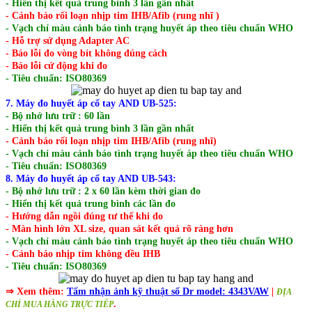
- Hiển thị kết quả trung bình 3 lần gần nhất
- Cảnh báo rối loạn nhịp tim IHB/Afib (rung nhĩ )
- Vạch chỉ màu cảnh báo tình trạng huyết áp theo tiêu chuẩn WHO
- Hỗ trợ sử dụng Adapter AC
- Báo lỗi đo vòng bít không đúng cách
- Báo lỗi cử động khi đo
- Tiêu chuẩn: ISO80369
7. Máy đo huyết áp cổ tay AND UB-525:
- Bộ nhớ lưu trữ : 60 lần
- Hiển thị kết quả trung bình 3 lần gần nhất
- Cảnh báo rối loạn nhịp tim IHB/Afib (rung nhĩ)
- Vạch chỉ màu cảnh báo tình trạng huyết áp theo tiêu chuẩn WHO
- Tiêu chuẩn: ISO80369
8. Máy đo huyết áp cổ tay AND UB-543:
- Bộ nhớ lưu trữ : 2 x 60 lần kèm thời gian đo
- Hiển thị kết quả trung bình các lần đo
- Hướng dẫn ngồi đúng tư thế khi đo
- Màn hình lớn XL size, quan sát kết quả rõ ràng hơn
- Vạch chỉ màu cảnh báo tình trạng huyết áp theo tiêu chuẩn WHO
- Cảnh báo nhịp tim không đều IHB
- Tiêu chuẩn: ISO80369
⇒ Xem thêm:
Tấm nhận ảnh kỹ thuật số Dr model: 4343VAW
|
ĐỊA
.
CHỈ MUA HÀNG TRỰC TIẾP