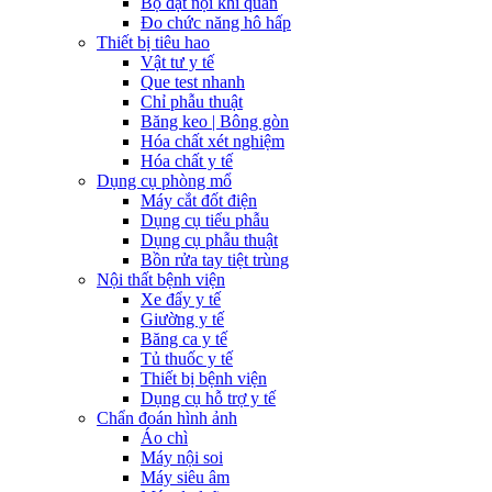
Bộ đặt nội khí quản
Đo chức năng hô hấp
Thiết bị tiêu hao
Vật tư y tế
Que test nhanh
Chỉ phẫu thuật
Băng keo | Bông gòn
Hóa chất xét nghiệm
Hóa chất y tế
Dụng cụ phòng mổ
Máy cắt đốt điện
Dụng cụ tiểu phẫu
Dụng cụ phẫu thuật
Bồn rửa tay tiệt trùng
Nội thất bệnh viện
Xe đẩy y tế
Giường y tế
Băng ca y tế
Tủ thuốc y tế
Thiết bị bệnh viện
Dụng cụ hỗ trợ y tế
Chẩn đoán hình ảnh
Áo chì
Máy nội soi
Máy siêu âm