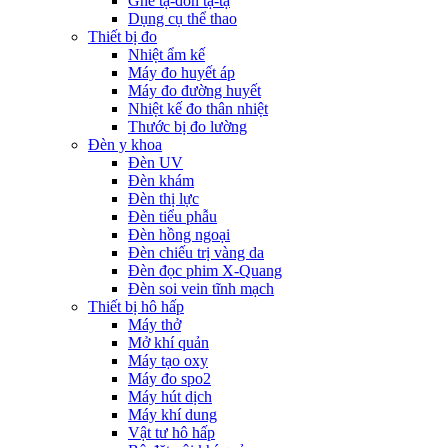
Ghế tạ-đòn tạ-tạ
Dụng cụ thể thao
Thiết bị đo
Nhiệt ẩm kế
Máy đo huyết áp
Máy đo đường huyết
Nhiệt kế đo thân nhiệt
Thước bị đo lường
Đèn y khoa
Đèn UV
Đèn khám
Đèn thị lực
Đèn tiểu phẫu
Đèn hồng ngoại
Đèn chiếu trị vàng da
Đèn đọc phim X-Quang
Đèn soi vein tĩnh mạch
Thiết bị hô hấp
Máy thở
Mở khí quản
Máy tạo oxy
Máy đo spo2
Máy hút dịch
Máy khí dung
Vật tư hô hấp