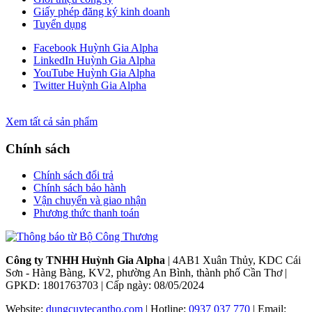
Giấy phép đăng ký kinh doanh
Tuyển dụng
Facebook Huỳnh Gia Alpha
LinkedIn Huỳnh Gia Alpha
YouTube Huỳnh Gia Alpha
Twitter Huỳnh Gia Alpha
Xem tất cả sản phẩm
Chính sách
Chính sách đổi trả
Chính sách bảo hành
Vận chuyển và giao nhận
Phương thức thanh toán
Công ty TNHH Huỳnh Gia Alpha
| 4AB1 Xuân Thủy, KDC Cái
Sơn - Hàng Bàng, KV2, phường An Bình, thành phố Cần Thơ |
GPKD: 1801763703 | Cấp ngày: 08/05/2024
Website:
dungcuytecantho.com
| Hotline:
0937 037 770
| Email: