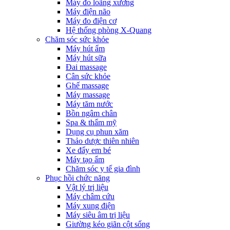
Máy đo loãng xương
Máy điện não
Máy đo điện cơ
Hệ thống phòng X-Quang
Chăm sóc sức khỏe
Máy hút ẩm
Máy hút sữa
Đai massage
Cân sức khỏe
Ghế massage
Máy massage
Máy tăm nước
Bồn ngâm chân
Spa & thẩm mỹ
Dụng cụ phun xăm
Thảo dược thiên nhiên
Xe đẩy em bé
Máy tạo ẩm
Chăm sóc y tế gia đình
Phục hồi chức năng
Vật lý trị liệu
Máy châm cứu
Máy xung điện
Máy siêu âm trị liệu
Giường kéo giãn cột sống