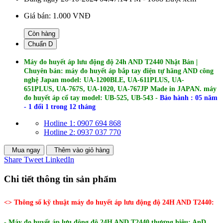
Giá bán:
1.000 VNĐ
Còn hàng
Chuẩn D
Máy đo huyết áp lưu động độ 24h AND T2440 Nhật Bản |
Chuyên bán: máy đo huyết áp bắp tay điện tự hãng AND công
nghệ Japan model: UA-1200BLE, UA-611PLUS, UA-
651PLUS, UA-767S, UA-1020, UA-767JP Made in JAPAN. máy
đo huyết áp cổ tay model: UB-525, UB-543
-
Bảo hành : 05 năm
- 1 đổi 1 trong 12 tháng
Hotline 1: 0907 694 868
Hotline 2: 0937 037 770
Mua ngay
Thêm vào giỏ hàng
Share
Tweet
LinkedIn
Chi tiết thông tin sản phẩm
<> Thông số kỹ thuật máy đo huyết áp lưu động độ 24H AND T2440:
- Máy đo huyết áp lưu động độ 24H AND T2440 thương hiệu: AnD