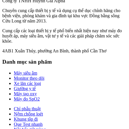
Công ty TNHH Huỳnh Gia Alpha
Chuyên cung cấp thiết bị y tế và dụng cụ thể dục chính hãng cho
bệnh viện, phòng khám và gia đình tại khu vực Đồng bằng sông
Cửu Long từ năm 2013.
Cung cấp các loại thiết bị y tế phổ biến nhất hiện nay như máy đo
huyết áp, máy siêu âm, vật tư y tế và các giải pháp chăm sóc sức
khỏe.
4AB1 Xuân Thủy, phường An Bình, thành phố Cần Thơ
Danh mục sản phẩm
Máy siêu âm
Monitor theo dõi
Xe lăn các loại
Giường y tế
Máy tạo oxy
Máy đo SpO2
Chỉ phẫu thuật
Nệm chống loét
Khung tập đi
Que Test nhanh