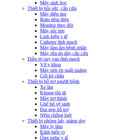
Máy sinh học
Thiết bị hồi sức, cấp cứu
Máy điện tim
Bơm tiêm điện
Monitor theo dõi
Máy sốc tim
Linh kiện y tế
Catheter tĩnh mạch
Máy làm ấm bệnh nhân
Máy rửa dạ dày cấp cứu
Điều trị suy van tĩnh mạch
Vớ y khoa
Máy nén ép ngắt quãng
Gối kê chân
Thiết bị hỗ trợ người bệnh
Xe lăn
Khung tập đi
Máy trợ thính
Ghế bô vệ sinh
Đai nẹp hỗ trợ
Nệm chống loét
Thiết bị phòng lab, giảng dạy
Máy ly tâm
Kính hiển vi
Ống nghe y tế