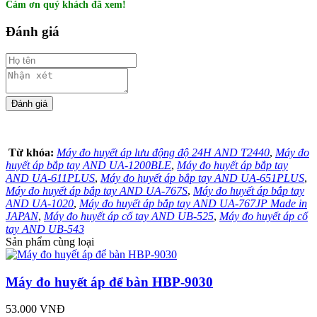
Cám ơn quý khách đã xem!
Đánh giá
Từ khóa:
Máy đo huyết áp lưu động độ 24H AND T2440
,
Máy đo
huyết áp bắp tay AND UA-1200BLE
,
Máy đo huyết áp bắp tay
AND UA-611PLUS
,
Máy đo huyết áp bắp tay AND UA-651PLUS
,
Máy đo huyết áp bắp tay AND UA-767S
,
Máy đo huyết áp bắp tay
AND UA-1020
,
Máy đo huyết áp bắp tay AND UA-767JP Made in
JAPAN
,
Máy đo huyết áp cổ tay AND UB-525
,
Máy đo huyết áp cổ
tay AND UB-543
Sản phẩm cùng loại
Máy đo huyết áp để bàn HBP-9030
53.000 VNĐ