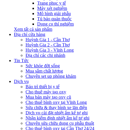
Trang phục y tế
Máy xét nghiệm
Mô hình giải phẫu
Tủ bảo quản thuốc
Dụng cụ thí nghiệm
Xem tất cả sản phẩm
Địa chỉ cửa hàng
Huỳnh Gia 1 - Cần Thơ
Huỳnh Gia 2 - Cần Thơ
Huỳnh Gia 3 - Vĩnh Long
Địa chỉ các chi nhánh
Tin Tức
Sức khỏe đời sống
Mua sắm chất lượng
Chuyên set up phòng khám
Dịch vụ
Bảo trì thiết bị y tế
Cho thuê máy tạo oxy
Mua bán máy tạo oxy cũ
Cho thuê bình oxy tại Vĩnh Long
Sửa chữa & thay bình xe lăn điện
Dịch vụ cài đặt nhiệt ẩm kế tự ghi
Nhận kiểm định nhiệt ẩm kế tự ghi
Chuyên sửa chữa dụng cụ phẫu thuật
Cho thuê bình oxy tại Cần Thơ 24/24