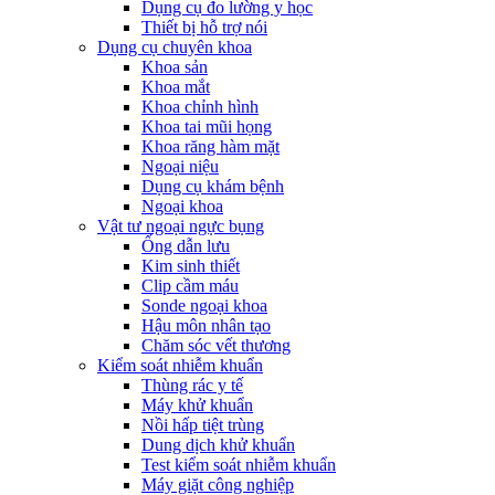
Dụng cụ đo lường y học
Thiết bị hỗ trợ nói
Dụng cụ chuyên khoa
Khoa sản
Khoa mắt
Khoa chỉnh hình
Khoa tai mũi họng
Khoa răng hàm mặt
Ngoại niệu
Dụng cụ khám bệnh
Ngoại khoa
Vật tư ngoại ngực bụng
Ống dẫn lưu
Kim sinh thiết
Clip cầm máu
Sonde ngoại khoa
Hậu môn nhân tạo
Chăm sóc vết thương
Kiểm soát nhiễm khuẩn
Thùng rác y tế
Máy khử khuẩn
Nồi hấp tiệt trùng
Dung dịch khử khuẩn
Test kiểm soát nhiễm khuẩn
Máy giặt công nghiệp