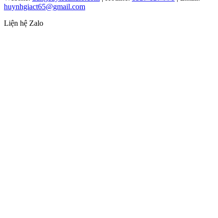
huynhgiact65@gmail.com
Liện hệ Zalo