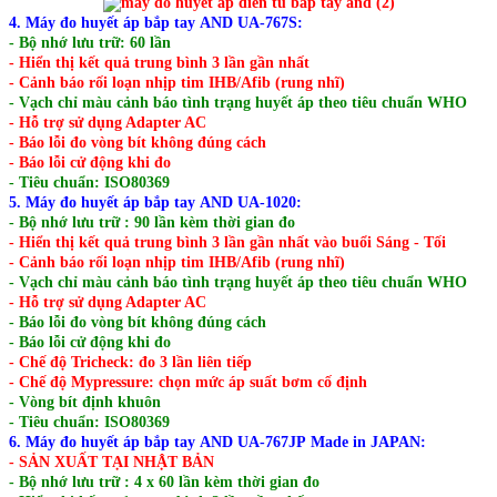
4. Máy đo huyết áp bắp tay AND UA-767S:
- Bộ nhớ lưu trữ: 60 lần
- Hiển thị kết quả trung bình 3 lần gần nhất
- Cảnh báo rối loạn nhịp tim IHB/Afib (rung nhĩ)
- Vạch chỉ màu cảnh báo tình trạng huyết áp theo tiêu chuẩn WHO
- Hỗ trợ sử dụng Adapter AC
- Báo lỗi đo vòng bít không đúng cách
- Báo lỗi cử động khi đo
- Tiêu chuẩn: ISO80369
5. Máy đo huyết áp bắp tay AND UA-1020:
- Bộ nhớ lưu trữ : 90 lần kèm thời gian đo
- Hiển thị kết quả trung bình 3 lần gần nhất vào buổi Sáng - Tối
- Cảnh báo rối loạn nhịp tim IHB/Afib (rung nhĩ)
- Vạch chỉ màu cảnh báo tình trạng huyết áp theo tiêu chuẩn WHO
- Hỗ trợ sử dụng Adapter AC
- Báo lỗi đo vòng bít không đúng cách
- Báo lỗi cử động khi đo
- Chế độ Tricheck: đo 3 lần liên tiếp
- Chế độ Mypressure: chọn mức áp suất bơm cố định
- Vòng bít định khuôn
- Tiêu chuẩn: ISO80369
6. Máy đo huyết áp bắp tay AND UA-767JP Made in JAPAN:
- SẢN XUẤT TẠI NHẬT BẢN
- Bộ nhớ lưu trữ : 4 x 60 lần kèm thời gian đo