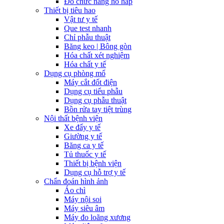
Đo chức năng hô hấp
Thiết bị tiêu hao
Vật tư y tế
Que test nhanh
Chỉ phẫu thuật
Băng keo | Bông gòn
Hóa chất xét nghiệm
Hóa chất y tế
Dụng cụ phòng mổ
Máy cắt đốt điện
Dụng cụ tiểu phẫu
Dụng cụ phẫu thuật
Bồn rửa tay tiệt trùng
Nội thất bệnh viện
Xe đẩy y tế
Giường y tế
Băng ca y tế
Tủ thuốc y tế
Thiết bị bệnh viện
Dụng cụ hỗ trợ y tế
Chẩn đoán hình ảnh
Áo chì
Máy nội soi
Máy siêu âm
Máy đo loãng xương