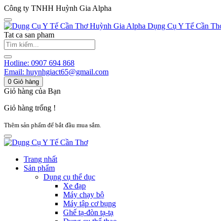
Công ty TNHH Huỳnh Gia Alpha
Huỳnh Gia Alpha
Dụng Cụ Y Tế Cần Th
Tat ca san pham
Hotline:
0907 694 868
Email:
huynhgiact65@gmail.com
0
Giỏ hàng
Giỏ hàng của Bạn
Giỏ hàng trống !
Thêm sản phẩm để bắt đầu mua sắm.
Trang nhất
Sản phẩm
Dụng cụ thể dục
Xe đạp
Máy chạy bộ
Máy tập cơ bụng
Ghế tạ-đòn tạ-tạ