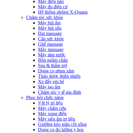
Máy điện não
Máy đo điện cơ
Hệ thống phòng X-Quang
Chăm sóc sức khỏe
Máy hút ẩm
Máy hút sữa
Đai massage
Cân sức khỏe
Ghế massage
Máy massage
Máy tăm nước
Bồn ngâm chân
Spa & thẩm mỹ
Dụng cụ phun xăm
Thảo dược thiên nhiên
Xe đẩy em bé
Máy tạo ẩm
Chăm sóc y tế gia đình
Phục hồi chức năng
Vật lý trị liệu
Máy châm cứu
Máy xung điện
Máy siêu âm trị liệu
Giường kéo giãn cột sống
Dụng cụ đo lường y học