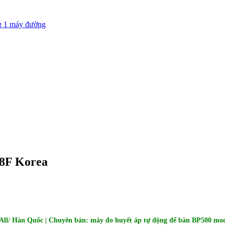
g 1 máy đường
68F Korea
ll/ Hàn Quốc | Chuyên bán: máy đo huyết áp tự động để bàn BP500 mod