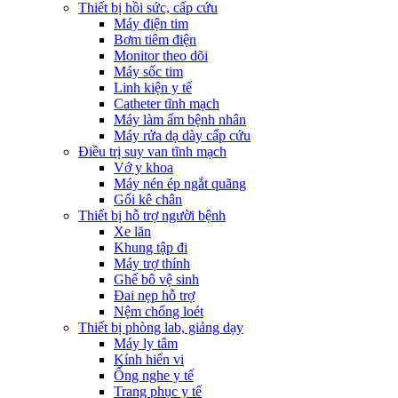
Thiết bị hồi sức, cấp cứu
Máy điện tim
Bơm tiêm điện
Monitor theo dõi
Máy sốc tim
Linh kiện y tế
Catheter tĩnh mạch
Máy làm ấm bệnh nhân
Máy rửa dạ dày cấp cứu
Điều trị suy van tĩnh mạch
Vớ y khoa
Máy nén ép ngắt quãng
Gối kê chân
Thiết bị hỗ trợ người bệnh
Xe lăn
Khung tập đi
Máy trợ thính
Ghế bô vệ sinh
Đai nẹp hỗ trợ
Nệm chống loét
Thiết bị phòng lab, giảng dạy
Máy ly tâm
Kính hiển vi
Ống nghe y tế
Trang phục y tế