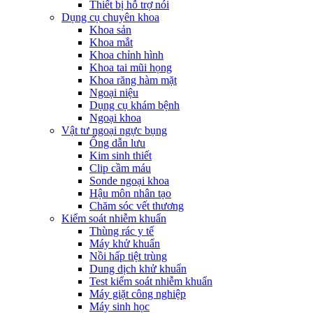
Thiết bị hỗ trợ nói
Dụng cụ chuyên khoa
Khoa sản
Khoa mắt
Khoa chỉnh hình
Khoa tai mũi họng
Khoa răng hàm mặt
Ngoại niệu
Dụng cụ khám bệnh
Ngoại khoa
Vật tư ngoại ngực bụng
Ống dẫn lưu
Kim sinh thiết
Clip cầm máu
Sonde ngoại khoa
Hậu môn nhân tạo
Chăm sóc vết thương
Kiểm soát nhiễm khuẩn
Thùng rác y tế
Máy khử khuẩn
Nồi hấp tiệt trùng
Dung dịch khử khuẩn
Test kiểm soát nhiễm khuẩn
Máy giặt công nghiệp
Máy sinh học