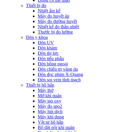
Dụng cụ thể thao
Thiết bị đo
Nhiệt ẩm kế
Máy đo huyết áp
Máy đo đường huyết
Nhiệt kế đo thân nhiệt
Thước bị đo lường
Đèn y khoa
Đèn UV
Đèn khám
Đèn thị lực
Đèn tiểu phẫu
Đèn hồng ngoại
Đèn chiếu trị vàng da
Đèn đọc phim X-Quang
Đèn soi vein tĩnh mạch
Thiết bị hô hấp
Máy thở
Mở khí quản
Máy tạo oxy
Máy đo spo2
Máy hút dịch
Máy khí dung
Vật tư hô hấp
Bộ đặt nội khí quản