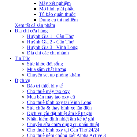
Máy xét nghiệm
Mô hình giải phẫu
Tủ bảo quản thuốc
Dụng cụ thí nghiệm
Xem tất cả sản phẩm
Địa chỉ cửa hàng
Huỳnh Gia 1 - Cần Thơ
Huỳnh Gia 2 - Cần Thơ
Huỳnh Gia 3 - Vĩnh Long
Địa chỉ các chi nhánh
Tin Tức
Sức khỏe đời sống
Mua sắm chất lượng
Chuyên set up phòng khám
Dịch vụ
Bảo trì thiết bị y tế
Cho thuê máy tạo oxy
Mua bán máy tạo oxy cũ
Cho thuê bình oxy tại Vĩnh Long
Sửa chữa & thay bình xe lăn điện
Dịch vụ cài đặt nhiệt ẩm kế tự ghi
Nhận kiểm định nhiệt ẩm kế tự ghi
Chuyên sửa chữa dụng cụ phẫu thuật
Cho thuê bình oxy tại Cần Thơ 24/24
Cho thuê nệm chống loét Alpha Active 3