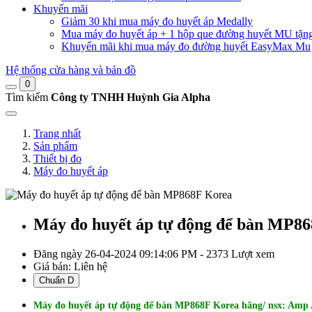
Khuyến mãi
Giảm 30 khi mua máy đo huyết áp Medally
Mua máy đo huyết áp + 1 hộp que đường huyết MU tặn
Khuyến mãi khi mua máy đo đường huyết EasyMax Mu
Hệ thống cửa hàng và bản đồ
0
Tìm kiếm
Công ty TNHH Huỳnh Gia Alpha
Trang nhất
Sản phẩm
Thiết bị đo
Máy đo huyết áp
Máy đo huyết áp tự động để bàn MP8
Đăng ngày 26-04-2024 09:14:06 PM - 2373 Lượt xem
Giá bán:
Liên hệ
Chuẩn D
Máy đo huyết áp tự động để bàn MP868F Korea hãng/ nsx: Amp A