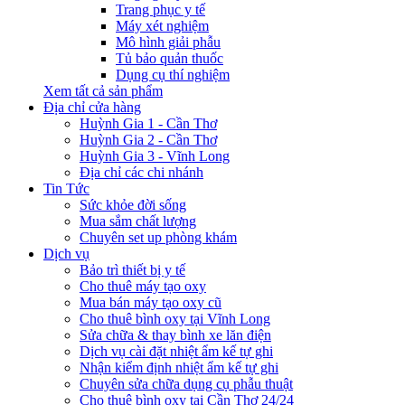
Trang phục y tế
Máy xét nghiệm
Mô hình giải phẫu
Tủ bảo quản thuốc
Dụng cụ thí nghiệm
Xem tất cả sản phẩm
Địa chỉ cửa hàng
Huỳnh Gia 1 - Cần Thơ
Huỳnh Gia 2 - Cần Thơ
Huỳnh Gia 3 - Vĩnh Long
Địa chỉ các chi nhánh
Tin Tức
Sức khỏe đời sống
Mua sắm chất lượng
Chuyên set up phòng khám
Dịch vụ
Bảo trì thiết bị y tế
Cho thuê máy tạo oxy
Mua bán máy tạo oxy cũ
Cho thuê bình oxy tại Vĩnh Long
Sửa chữa & thay bình xe lăn điện
Dịch vụ cài đặt nhiệt ẩm kế tự ghi
Nhận kiểm định nhiệt ẩm kế tự ghi
Chuyên sửa chữa dụng cụ phẫu thuật
Cho thuê bình oxy tại Cần Thơ 24/24