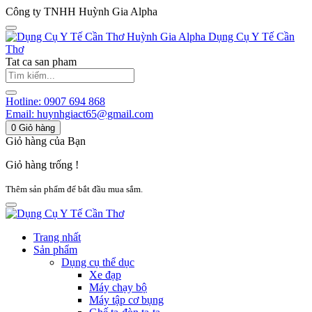
Công ty TNHH Huỳnh Gia Alpha
Huỳnh Gia Alpha
Dụng Cụ Y Tế Cần
Thơ
Tat ca san pham
Hotline:
0907 694 868
Email:
huynhgiact65@gmail.com
0
Giỏ hàng
Giỏ hàng của Bạn
Giỏ hàng trống !
Thêm sản phẩm để bắt đầu mua sắm.
Trang nhất
Sản phẩm
Dụng cụ thể dục
Xe đạp
Máy chạy bộ
Máy tập cơ bụng