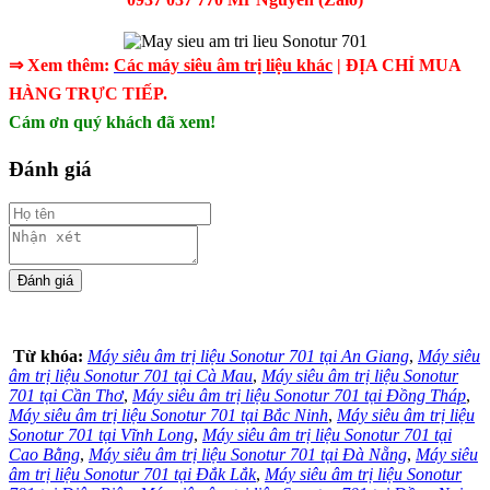
⇒ Xem thêm:
Các máy siêu âm
trị liệu
khác
| ĐỊA CHỈ MUA
HÀNG TRỰC TIẾP.
Cám ơn quý khách đã xem!
Đánh giá
Từ khóa:
Máy siêu âm trị liệu Sonotur 701 tại An Giang
,
Máy siêu
âm trị liệu Sonotur 701 tại Cà Mau
,
Máy siêu âm trị liệu Sonotur
701 tại Cần Thơ
,
Máy siêu âm trị liệu Sonotur 701 tại Đồng Tháp
,
Máy siêu âm trị liệu Sonotur 701 tại Bắc Ninh
,
Máy siêu âm trị liệu
Sonotur 701 tại Vĩnh Long
,
Máy siêu âm trị liệu Sonotur 701 tại
Cao Bằng
,
Máy siêu âm trị liệu Sonotur 701 tại Đà Nẵng
,
Máy siêu
âm trị liệu Sonotur 701 tại Đắk Lắk
,
Máy siêu âm trị liệu Sonotur