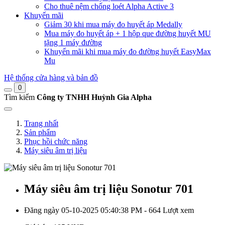
Cho thuê nệm chống loét Alpha Active 3
Khuyến mãi
Giảm 30 khi mua máy đo huyết áp Medally
Mua máy đo huyết áp + 1 hộp que đường huyết MU
tặng 1 máy đường
Khuyến mãi khi mua máy đo đường huyết EasyMax
Mu
Hệ thống cửa hàng và bản đồ
0
Tìm kiếm
Công ty TNHH Huỳnh Gia Alpha
Trang nhất
Sản phẩm
Phục hồi chức năng
Máy siêu âm trị liệu
Máy siêu âm trị liệu Sonotur 701
Đăng ngày 05-10-2025 05:40:38 PM - 664 Lượt xem