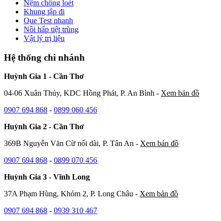
Nệm chống loét
Khung tập đi
Que Test nhanh
Nồi hấp tiệt trùng
Vật lý trị liệu
Hệ thống chi nhánh
Huỳnh Gia 1 - Cần Thơ
04-06 Xuân Thủy, KDC Hồng Phát, P. An Bình -
Xem bản đồ
0907 694 868
-
0899 060 456
Huỳnh Gia 2 - Cần Thơ
369B Nguyễn Văn Cừ nối dài, P. Tân An -
Xem bản đồ
0907 694 868
-
0899 070 456
Huỳnh Gia 3 - Vĩnh Long
37A Phạm Hùng, Khóm 2, P. Long Châu -
Xem bản đồ
0907 694 868
-
0939 310 467