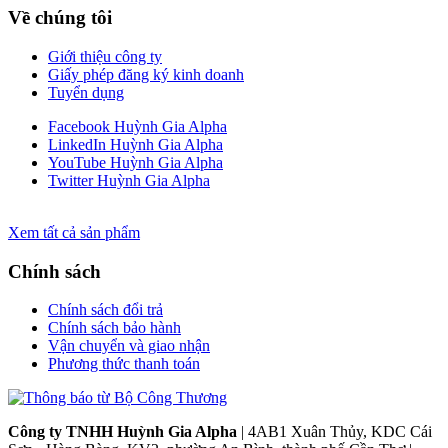
Về chúng tôi
Giới thiệu công ty
Giấy phép đăng ký kinh doanh
Tuyển dụng
Facebook Huỳnh Gia Alpha
LinkedIn Huỳnh Gia Alpha
YouTube Huỳnh Gia Alpha
Twitter Huỳnh Gia Alpha
Xem tất cả sản phẩm
Chính sách
Chính sách đổi trả
Chính sách bảo hành
Vận chuyển và giao nhận
Phương thức thanh toán
Công ty TNHH Huỳnh Gia Alpha
| 4AB1 Xuân Thủy, KDC Cái