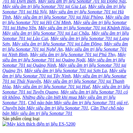
701 tại Điện Biên
,
Máy siêu âm trị liệu Sonotur 701 tại Đồng Nai
,
Máy siêu âm trị liệu Sonotur 701 tại Gia Lai
,
Máy siêu âm trị liệu
Sonotur 701 tại Hà Nội
,
Máy siêu âm trị liệu Sonotur 701 tại Hà
Tĩnh
,
Máy siêu âm trị liệu Sonotur 701 tại Hải Phòng
,
Máy siêu âm
trị liệu Sonotur 701 tại Hồ Chí Minh
,
Máy siêu âm trị liệu Sonotur
701 tại Hưng Yên
,
Máy siêu âm trị liệu Sonotur 701 tại Khánh Hòa
,
Máy siêu âm trị liệu Sonotur 701 tại Lai Châu
,
Máy siêu âm trị liệu
Sonotur 701 tại Lào Cai
,
Máy siêu âm trị liệu Sonotur 701 tại Lạng
Sơn
,
Máy siêu âm trị liệu Sonotur 701 tại Lâm Đồng
,
Máy siêu âm
trị liệu Sonotur 701 tại Nghệ An
,
Máy siêu âm trị liệu Sonotur 701
tại Ninh Bình
,
Máy siêu âm trị liệu Sonotur 701 tại Phú Thọ
,
Máy
siêu âm trị liệu Sonotur 701 tại Quảng Ngãi
,
Máy siêu âm trị liệu
Sonotur 701 tại Quảng Ninh
,
Máy siêu âm trị liệu Sonotur 701 tại
Quảng Trị
,
Máy siêu âm trị liệu Sonotur 701 tại Sơn La
,
Máy siêu
âm trị liệu Sonotur 701 tại Tây Ninh
,
Máy siêu âm trị liệu Sonotur
701 tại Thái Nguyên
,
Máy siêu âm trị liệu Sonotur 701 tại Thanh
Hóa
,
Máy siêu âm trị liệu Sonotur 701 tại Huế
,
Máy siêu âm trị liệu
Sonotur 701 tại Tuyên Quang
,
Máy siêu âm trị liệu Sonotur 701 có
tốt không
,
Những điều cần biết khi mua Máy siêu âm trị liệu
Sonotur 701
,
Chỗ nào bán Máy siêu âm trị liệu Sonotur 701 giá rẻ
,
Chuyên bán Máy siêu âm trị liệu Sonotur 701
,
Cần Thơ chỗ nào
bán Máy siêu âm trị liệu Sonotur 701
Sản phẩm cùng loại