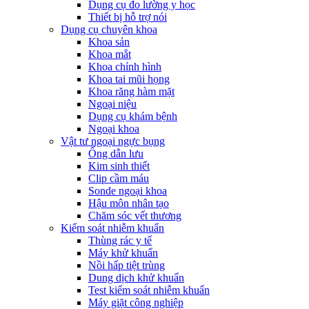
Dụng cụ đo lường y học
Thiết bị hỗ trợ nói
Dụng cụ chuyên khoa
Khoa sản
Khoa mắt
Khoa chỉnh hình
Khoa tai mũi họng
Khoa răng hàm mặt
Ngoại niệu
Dụng cụ khám bệnh
Ngoại khoa
Vật tư ngoại ngực bụng
Ống dẫn lưu
Kim sinh thiết
Clip cầm máu
Sonde ngoại khoa
Hậu môn nhân tạo
Chăm sóc vết thương
Kiểm soát nhiễm khuẩn
Thùng rác y tế
Máy khử khuẩn
Nồi hấp tiệt trùng
Dung dịch khử khuẩn
Test kiểm soát nhiễm khuẩn
Máy giặt công nghiệp