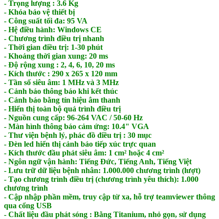
- Trọng lượng : 3.6 Kg
- Khóa bảo vệ thiết bị
- Công suất tối đa: 95 VA
- Hệ điều hành: Windows CE
- Chương trình điều trị nhanh
- Thời gian điều trị: 1-30 phút
- Khoảng thời gian xung: 20 ms
- Độ rộng xung : 2, 4, 6, 10, 20 ms
- Kích thước : 290 x 265 x 120 mm
- Tần số siêu âm: 1 MHz và 3 MHz
- Cảnh báo thông báo khi kết thúc
- Cảnh báo bằng tín hiệu âm thanh
- Hiển thị toàn bộ quá trình điều trị
- Nguồn cung cấp: 96-264 VAC / 50-60 Hz
- Màn hình thông báo cảm ứng: 10.4" VGA
- Thư viện bệnh lý, phác đồ điều trị : 30 mục
- Đèn led hiển thị cảnh báo tiếp xúc trực quan
- Kích thước đầu phát siêu âm: 1 cm² hoặc 4 cm²
- Ngôn ngữ vận hành: Tiếng Đức, Tiếng Anh, Tiếng Việt
- Lưu trữ dữ liệu bệnh nhân: 1.000.000 chương trình (lượt)
- Tạo chương trình điều trị (chương trình yêu thích): 1.000
chương trình
- Cập nhập phần mềm, truy cập từ xa, hỗ trợ teamviewer thông
qua cổng USB
- Chất liệu đầu phát sóng : Bằng Titanium, nhỏ gọn, sử dụng