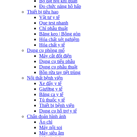
Bộ đặt nội khí quản
Đo chức năng hô hấp
Thiết bị tiêu hao
Vật tư y tế
Que test nhanh
Chỉ phẫu thuật
Băng keo | Bông gòn
Hóa chất xét nghiệm
Hóa chất y tế
Dụng cụ phòng mổ
Máy cắt đốt điện
Dụng cụ tiểu phẫu
Dụng cụ phẫu thuật
Bồn rửa tay tiệt trùng
Nội thất bệnh viện
Xe đẩy y tế
Giường y tế
Băng ca y tế
Tủ thuốc y tế
Thiết bị bệnh viện
Dụng cụ hỗ trợ y tế
Chẩn đoán hình ảnh
Áo chì
Máy nội soi
Máy siêu âm