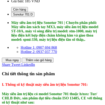
Giá bán:
185 VNĐ
Còn hàng
Sonotur 701 D
Máy siêu âm trị liệu Sonotur 701 | Chuyên phân phối:
Máy siêu âm xách tay MX3, máy siêu âm trị liệu model
ST-10A, máy vi sóng điều trị model: stm-1000, máy trị
liệu điện kết hợp điện châm không kim và giao thoa
model: spmi-330, máy trị liệu điện tần số thấp,.
Hotline 1: 0907 694 868
Hotline 2: 0937 037 770
Mua ngay
Thêm vào giỏ hàng
Share
Tweet
LinkedIn
Chi tiết thông tin sản phẩm
I. Thông số kỹ thuật máy siêu âm trị liệu Sonotur 701:
Máy siêu âm trị liệu có model Sonotur 701 thuộc h/nsx: Tur/
CHLB Đức, sản phẩm đạt tiêu chuẩn ISO 13485, CE với thông
số kỹ thuật như sau: