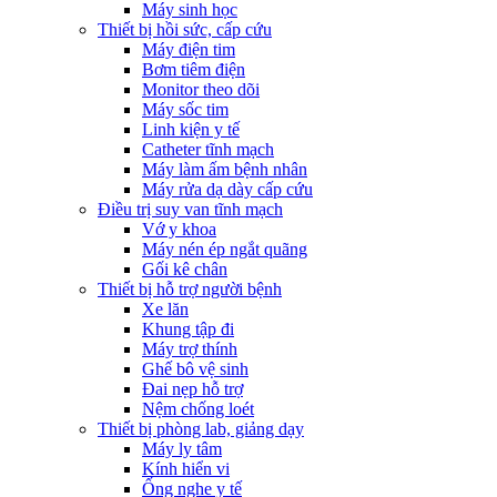
Máy sinh học
Thiết bị hồi sức, cấp cứu
Máy điện tim
Bơm tiêm điện
Monitor theo dõi
Máy sốc tim
Linh kiện y tế
Catheter tĩnh mạch
Máy làm ấm bệnh nhân
Máy rửa dạ dày cấp cứu
Điều trị suy van tĩnh mạch
Vớ y khoa
Máy nén ép ngắt quãng
Gối kê chân
Thiết bị hỗ trợ người bệnh
Xe lăn
Khung tập đi
Máy trợ thính
Ghế bô vệ sinh
Đai nẹp hỗ trợ
Nệm chống loét
Thiết bị phòng lab, giảng dạy
Máy ly tâm
Kính hiển vi
Ống nghe y tế