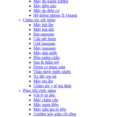
Máy đo loãng xương
Máy điện não
Máy đo điện cơ
Hệ thống phòng X-Quang
Chăm sóc sức khỏe
Máy hút ẩm
Máy hút sữa
Đai massage
Cân sức khỏe
Ghế massage
Máy massage
Máy tăm nước
Bồn ngâm chân
Spa & thẩm mỹ
Dụng cụ phun xăm
Thảo dược thiên nhiên
Xe đẩy em bé
Máy tạo ẩm
Chăm sóc y tế gia đình
Phục hồi chức năng
Vật lý trị liệu
Máy châm cứu
Máy xung điện
Máy siêu âm trị liệu
Giường kéo giãn cột sống