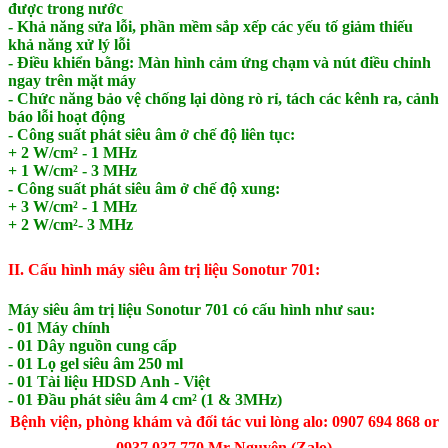
được trong nước
- Khả năng sửa lỗi, phần mềm sắp xếp các yếu tố giảm thiếu
khả năng xử lý lỗi
- Điều khiển bằng: Màn hình cảm ứng chạm và nút điều chỉnh
ngay trên mặt máy
- Chức năng bảo vệ chống lại dòng rò rỉ, tách các kênh ra, cảnh
báo lỗi hoạt động
- Công suất phát siêu âm ở chế độ liên tục:
+ 2 W/cm² - 1 MHz
+ 1 W/cm² - 3 MHz
- Công suất phát siêu âm ở chế độ xung:
+ 3 W/cm² - 1 MHz
+ 2 W/cm²- 3 MHz
II. Cấu hình máy siêu âm trị liệu Sonotur 701:
Máy siêu âm trị liệu Sonotur 701 có cấu hình như sau:
- 01 Máy chính
- 01 Dây nguồn cung cấp
- 01 Lọ gel siêu âm 250 ml
- 01 Tài liệu HDSD Anh - Việt
- 01 Đầu phát siêu âm 4 cm² (1 & 3MHz)
Bệnh viện, phòng khám và đối tác vui lòng alo: 0907 694 868 or
0937 037 770 Mr Nguyên (Zalo)