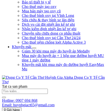
Bảo trì thiết bị y tế
Cho thuê máy tạo oxy
Mua bán máy tạo oxy cũ
Cho thuê bình oxy tại Vĩnh Long
Sửa chữa & thay bình xe lăn điện
Dịch vụ cài đặt nhiệt ẩm kế tự ghi
Nhận kiểm định nhiệt ẩm kế tự ghi
Chuyên sửa chữa dụng cụ phẫu thuật
Cho thuê bình oxy tại Cần Thơ 24/24
Cho thuê nệm chống loét Alpha Active 3
Khuyến mãi
Giảm 30 khi mua máy đo huyết áp Medally
Mua máy đo huyết áp + 1 hộp que đường huyết MU
tặng 1 máy đường
Khuyến mãi khi mua máy đo đường huyết EasyMax
Mu
Huỳnh Gia Alpha
Dụng Cụ Y Tế Cần
Thơ
Tat ca san pham
Hotline:
0907 694 868
Email:
huynhgiact65@gmail.com
0
Giỏ hàng