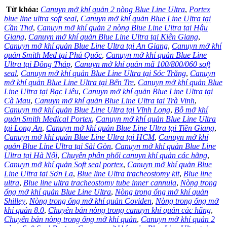
Từ khóa:
Canuyn mở khí quản 2 nòng Blue Line Ultra
,
Portex
blue line ultra soft seal
,
Canuyn mở khí quản Blue Line Ultra tại
Cần Thơ
,
Canuyn mở khí quản 2 nòng Blue Line Ultra tại Hậu
Giang
,
Canuyn mở khí quản Blue Line Ultra tại Kiên Giang
,
Canuyn mở khí quản Blue Line Ultra tại An Giang
,
Canuyn mở khí
quản Smith Med tại Phú Quốc
,
Canuyn mở khí quản Blue Line
Ultra tại Đồng Tháp
,
Canuyn mở khí quản mã 100/800/060 soft
seal
,
Canuyn mở khí quản Blue Line Ultra tại Sóc Trăng
,
Canuyn
mở khí quản Blue Line Ultra tại Bến Tre
,
Canuyn mở khí quản Blue
Line Ultra tại Bạc Liêu
,
Canuyn mở khí quản Blue Line Ultra tại
Cà Mau
,
Canuyn mở khí quản Blue Line Ultra tại Trà Vinh
,
Canuyn mở khí quản Blue Line Ultra tại Vĩnh Long
,
Bộ mở khí
quản Smith Medical Portex
,
Canuyn mở khí quản Blue Line Ultra
tại Long An
,
Canuyn mở khí quản Blue Line Ultra tại Tiền Giang
,
Canuyn mở khí quản Blue Line Ultra tại HCM
,
Canuyn mở khí
quản Blue Line Ultra tại Sài Gòn
,
Canuyn mở khí quản Blue Line
Ultra tại Hà Nội
,
Chuyên phân phối canuyn khí quản các hãng
,
Canuyn mở khí quản Soft seal portex
,
Canuyn mở khí quản Blue
Line Ultra tại Sơn La
,
Blue line Ultra tracheostomy kit
,
Blue line
ultra
,
Blue line ultra tracheostomy tube inner cannula
,
Nòng trong
ống mở khí quản Blue Line Ultra
,
Nòng trong ống mở khí quản
Shilley
,
Nòng trong ống mở khí quản Coviden
,
Nòng trong ống mở
khí quản 8.0
,
Chuyên bán nòng trong canuyn khí quản các hãng
,
Chuyên bán nòng trong ống mở khí quản
,
Canuyn mở khí quản 2