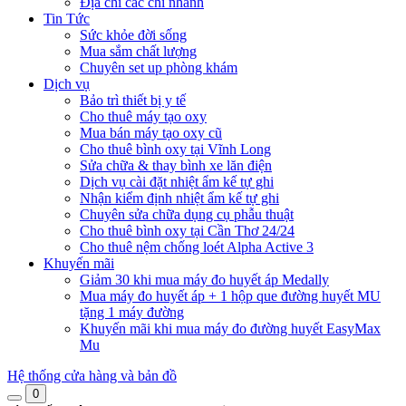
Địa chỉ các chi nhánh
Tin Tức
Sức khỏe đời sống
Mua sắm chất lượng
Chuyên set up phòng khám
Dịch vụ
Bảo trì thiết bị y tế
Cho thuê máy tạo oxy
Mua bán máy tạo oxy cũ
Cho thuê bình oxy tại Vĩnh Long
Sửa chữa & thay bình xe lăn điện
Dịch vụ cài đặt nhiệt ẩm kế tự ghi
Nhận kiểm định nhiệt ẩm kế tự ghi
Chuyên sửa chữa dụng cụ phẫu thuật
Cho thuê bình oxy tại Cần Thơ 24/24
Cho thuê nệm chống loét Alpha Active 3
Khuyến mãi
Giảm 30 khi mua máy đo huyết áp Medally
Mua máy đo huyết áp + 1 hộp que đường huyết MU
tặng 1 máy đường
Khuyến mãi khi mua máy đo đường huyết EasyMax
Mu
Hệ thống cửa hàng và bản đồ
0