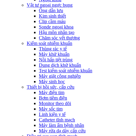
Vật tư ngoại ngực bụng
Ống dẫn lưu
Kim sinh thiết
Clip cầm máu
Sonde ngoại khoa
Hậu môn nhân tạo
Chăm sóc vết thương
Kiểm soát nhiễm khuẩn
Thùng rác y tế
Máy khử khuẩn
Nồi hấp tiệt trùng
Dung dịch khử khuẩn
Test kiểm soát nhiễm khuẩn
Máy giặt công nghiệp
Máy sinh học
Thiết bị hồi sức, cấp cứu
Máy điện tim
Bơm tiêm điện
Monitor theo dõi
Máy sốc tim
Linh kiện y tế
Catheter tĩnh mạch
Máy làm ấm bệnh nhân
Máy rửa dạ dày cấp cứu