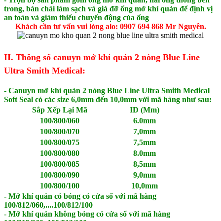
trong, bàn chải làm sạch và giá đỡ ống mở khí quản để định vị
an toàn và giảm thiểu chuyển động của ống
Khách cần tư vấn vui lòng alo: 0907 694 868 Mr Nguyên.
II. Thông số canuyn mở khí quản 2 nòng Blue Line
Ultra Smith Medical:
- Canuyn mở khí quản 2 nòng Blue Line Ultra Smith Medical
Soft Seal có các size 6,0mm đến 10,0mm với mã hàng như sau:
Sắp Xếp Lại Mã
ID (Mm)
100/800/060
6.0mm
100/800/070
7,0mm
100/800/075
7,5mm
100/800/080
8.0mm
100/800/085
8,5mm
100/800/090
9,0mm
100/800/100
10,0mm
- Mở khí quản có bóng có cửa sổ với mã hàng
100/812/060,....100/812/100
- Mở khí quản không bóng có cửa sổ với mã hàng