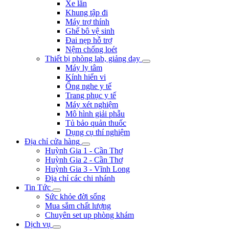
Xe lăn
Khung tập đi
Máy trợ thính
Ghế bô vệ sinh
Đai nẹp hỗ trợ
Nệm chống loét
Thiết bị phòng lab, giảng dạy
Máy ly tâm
Kính hiển vi
Ống nghe y tế
Trang phục y tế
Máy xét nghiệm
Mô hình giải phẫu
Tủ bảo quản thuốc
Dụng cụ thí nghiệm
Địa chỉ cửa hàng
Huỳnh Gia 1 - Cần Thơ
Huỳnh Gia 2 - Cần Thơ
Huỳnh Gia 3 - Vĩnh Long
Địa chỉ các chi nhánh
Tin Tức
Sức khỏe đời sống
Mua sắm chất lượng
Chuyên set up phòng khám
Dịch vụ