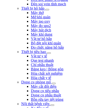
Đèn soi vein tĩnh mạch
Thiết bị hô hấp
Máy thở
Mở khí quản
Máy tạo oxy
Máy đo spo2
Máy hút dịch
Máy khí dung
Vật tư hô hấp
Bộ đặt nội khí quản
Đo chức năng hô hấp
Thiết bị tiêu hao
Vật tư y tế
Que test nhanh
Chỉ phẫu thuật
Băng keo | Bông gòn
Hóa chất xét nghiệm
Hóa chất y tế
Dụng cụ phòng mổ
Máy cắt đốt điện
Dụng cụ tiểu phẫu
Dụng cụ phẫu thuật
Bồn rửa tay tiệt trùng
Nội thất bệnh viện