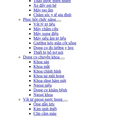
Thảo dược thiên nhiên
Xe đẩy em bé
Máy tạo ẩm
Chăm sóc y tế gia đình
Phục hồi chức năng
Vật lý trị liệu
Máy châm cứu
Máy xung điện
Máy siêu âm trị liệu
Giường kéo giãn cột sống
Dụng cụ đo lường y học
Thiết bị hỗ trợ nói
Dụng cụ chuyên khoa
Khoa sản
Khoa mắt
Khoa chỉnh hình
Khoa tai mũi họng
Khoa răng hàm mặt
Ngoại niệu
Dụng cụ khám bệnh
Ngoại khoa
Vật tư ngoại ngực bụng
Ống dẫn lưu
Kim sinh thiết
Clip cầm máu