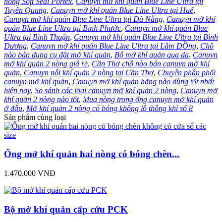
nòng Soft Seal Portex
,
Canuyn mở khí quản Blue Line Ultra tại
Tuyên Quang
,
Canuyn mở khí quản Blue Line Ultra tại Huế
,
Canuyn mở khí quản Blue Line Ultra tại Đà Nẵng
,
Canuyn mở khí
quản Blue Line Ultra tại Bình Phước
,
Canuyn mở khí quản Blue
Ultra tại Bình Thuận
,
Canuyn mở khí quản Blue Line Ultra tại Bình
Dương
,
Canuyn mở khí quản Blue Line Ultra tại Lâm ĐỒng
,
Chỗ
nào bán dụng cụ đặt mở khí quản
,
Bộ mở khí quản qua da
,
Canuyn
mở khí quản 2 nòng giá rẻ
,
Cần Thơ chỗ nào bán canuyn mở khí
quản
,
Canuyn nội khí quản 2 nòng tại Cần Thơ
,
Chuyên phân phối
canuyn mở khí quản
,
Canuyn mở khí quản hãng nào dùng tốt nhất
hiện nay
,
So sánh các loại canuyn mở khí quản 2 nòng
,
Canuyn mở
khí quản 2 nòng nào tốt
,
Mua nòng trong ống canuyn mở khí quản
ở đâu
,
Mở khí quản 2 nòng có bóng không lỗ thông khí số 8
Sản phẩm cùng loại
Ống mở khí quản hai nòng có bóng chèn...
1.470.000 VNĐ
Bộ mở khí quản cấp cứu PCK