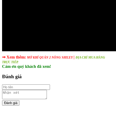
⇒ Xem thêm:
|
MỞ KHÍ QUẢN 2 NÒNG SHILEY
ĐỊA CHỈ MUA HÀNG
TRỰC TIẾP.
Cám ơn quý khách đã xem!
Đánh giá