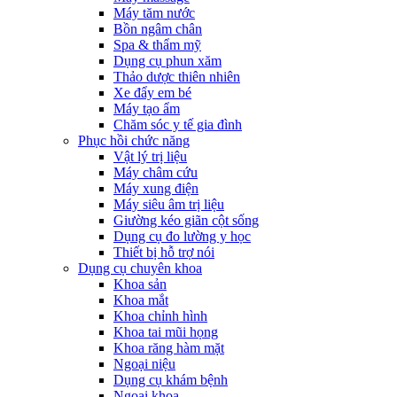
Máy tăm nước
Bồn ngâm chân
Spa & thẩm mỹ
Dụng cụ phun xăm
Thảo dược thiên nhiên
Xe đẩy em bé
Máy tạo ẩm
Chăm sóc y tế gia đình
Phục hồi chức năng
Vật lý trị liệu
Máy châm cứu
Máy xung điện
Máy siêu âm trị liệu
Giường kéo giãn cột sống
Dụng cụ đo lường y học
Thiết bị hỗ trợ nói
Dụng cụ chuyên khoa
Khoa sản
Khoa mắt
Khoa chỉnh hình
Khoa tai mũi họng
Khoa răng hàm mặt
Ngoại niệu
Dụng cụ khám bệnh
Ngoại khoa