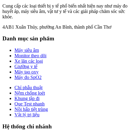
Cung cấp các loại thiết bị y tế phổ biến nhất hiện nay như máy đo
huyết áp, máy siêu âm, vật tư y tế và các giải pháp chăm sóc sức
khỏe.
4AB1 Xuân Thủy, phường An Bình, thành phố Cần Thơ
Danh mục sản phẩm
Máy siêu âm
Monitor theo dõi
Xe lăn các loại
Giường y tế
Máy tạo oxy
Máy đo SpO2
Chỉ phẫu thuật
Nệm chống loét
Khung tập đi
Que Test nhanh
Nồi hấp tiệt trùng
Vật lý trị liệu
Hệ thống chi nhánh