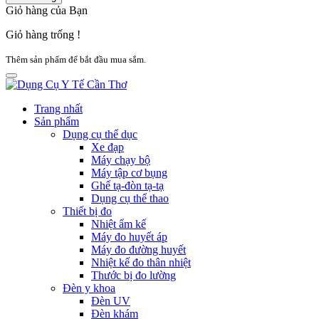
Giỏ hàng của Bạn
Giỏ hàng trống !
Thêm sản phẩm để bắt đầu mua sắm.
Trang nhất
Sản phẩm
Dụng cụ thể dục
Xe đạp
Máy chạy bộ
Máy tập cơ bụng
Ghế tạ-đòn tạ-tạ
Dụng cụ thể thao
Thiết bị đo
Nhiệt ẩm kế
Máy đo huyết áp
Máy đo đường huyết
Nhiệt kế đo thân nhiệt
Thước bị đo lường
Đèn y khoa
Đèn UV
Đèn khám