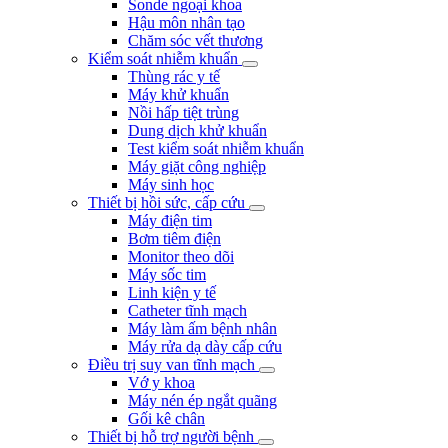
Sonde ngoại khoa
Hậu môn nhân tạo
Chăm sóc vết thương
Kiểm soát nhiễm khuẩn
Thùng rác y tế
Máy khử khuẩn
Nồi hấp tiệt trùng
Dung dịch khử khuẩn
Test kiểm soát nhiễm khuẩn
Máy giặt công nghiệp
Máy sinh học
Thiết bị hồi sức, cấp cứu
Máy điện tim
Bơm tiêm điện
Monitor theo dõi
Máy sốc tim
Linh kiện y tế
Catheter tĩnh mạch
Máy làm ấm bệnh nhân
Máy rửa dạ dày cấp cứu
Điều trị suy van tĩnh mạch
Vớ y khoa
Máy nén ép ngắt quãng
Gối kê chân
Thiết bị hỗ trợ người bệnh