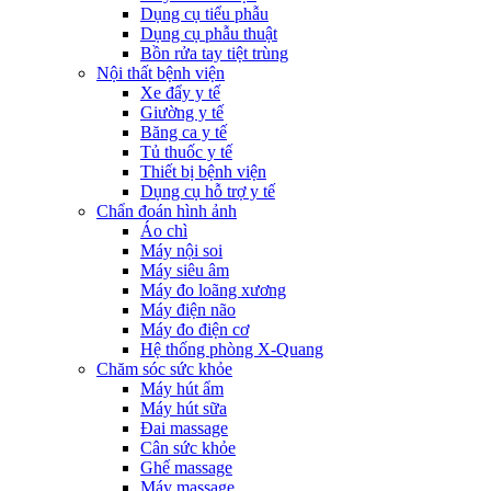
Dụng cụ tiểu phẫu
Dụng cụ phẫu thuật
Bồn rửa tay tiệt trùng
Nội thất bệnh viện
Xe đẩy y tế
Giường y tế
Băng ca y tế
Tủ thuốc y tế
Thiết bị bệnh viện
Dụng cụ hỗ trợ y tế
Chẩn đoán hình ảnh
Áo chì
Máy nội soi
Máy siêu âm
Máy đo loãng xương
Máy điện não
Máy đo điện cơ
Hệ thống phòng X-Quang
Chăm sóc sức khỏe
Máy hút ẩm
Máy hút sữa
Đai massage
Cân sức khỏe
Ghế massage
Máy massage