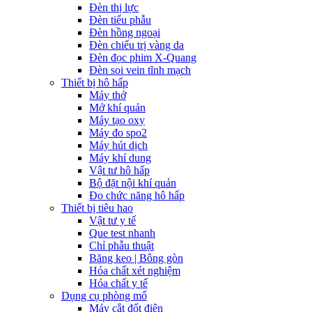
Đèn thị lực
Đèn tiểu phẫu
Đèn hồng ngoại
Đèn chiếu trị vàng da
Đèn đọc phim X-Quang
Đèn soi vein tĩnh mạch
Thiết bị hô hấp
Máy thở
Mở khí quản
Máy tạo oxy
Máy đo spo2
Máy hút dịch
Máy khí dung
Vật tư hô hấp
Bộ đặt nội khí quản
Đo chức năng hô hấp
Thiết bị tiêu hao
Vật tư y tế
Que test nhanh
Chỉ phẫu thuật
Băng keo | Bông gòn
Hóa chất xét nghiệm
Hóa chất y tế
Dụng cụ phòng mổ
Máy cắt đốt điện