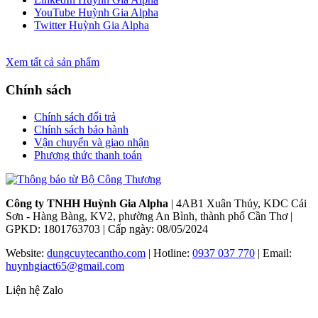
YouTube Huỳnh Gia Alpha
Twitter Huỳnh Gia Alpha
Xem tất cả sản phẩm
Chính sách
Chính sách đổi trả
Chính sách bảo hành
Vận chuyển và giao nhận
Phương thức thanh toán
Công ty TNHH Huỳnh Gia Alpha
| 4AB1 Xuân Thủy, KDC Cái
Sơn - Hàng Bàng, KV2, phường An Bình, thành phố Cần Thơ |
GPKD: 1801763703 | Cấp ngày: 08/05/2024
Website:
dungcuytecantho.com
| Hotline:
0937 037 770
| Email:
huynhgiact65@gmail.com
Liện hệ Zalo