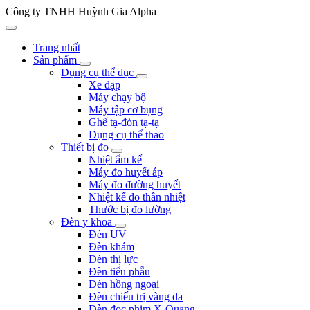
Công ty TNHH Huỳnh Gia Alpha
Trang nhất
Sản phẩm
Dụng cụ thể dục
Xe đạp
Máy chạy bộ
Máy tập cơ bụng
Ghế tạ-đòn tạ-tạ
Dụng cụ thể thao
Thiết bị đo
Nhiệt ẩm kế
Máy đo huyết áp
Máy đo đường huyết
Nhiệt kế đo thân nhiệt
Thước bị đo lường
Đèn y khoa
Đèn UV
Đèn khám
Đèn thị lực
Đèn tiểu phẫu
Đèn hồng ngoại
Đèn chiếu trị vàng da
Đèn đọc phim X-Quang