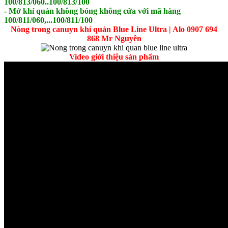
100/813/060..100/813/100
- Mở khí quản không bóng không cửa với mã hàng
100/811/060,...100/811/100
Nòng trong canuyn khí quản Blue Line Ultra | Alo 0907 694
868 Mr Nguyên
Video giới thiệu sản phẩm