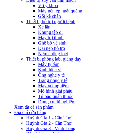
Điều trị suy van tĩnh mạch
Vớ y khoa
Máy nén ép ngắt quãng
Gối kê chân
Thiết bị hỗ trợ người bệnh
Xe lăn
Khung tập đi
Máy trợ thính
Ghế bô vệ sinh
Đai nẹp hỗ trợ
Nệm chống loét
Thiết bị phòng lab, giảng dạy
Máy ly tâm
Kính hiển vi
Ống nghe y tế
Trang phục y tế
Máy xét nghiệm
Mô hình giải phẫu
Tủ bảo quản thuốc
Dụng cụ thí nghiệm
Xem tất cả sản phẩm
Địa chỉ cửa hàng
Huỳnh Gia 1 - Cần Thơ
Huỳnh Gia 2 - Cần Thơ
Huỳnh Gia 3 - Vĩnh Long