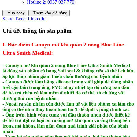
Hotline 2: 0937 037 770
Mua ngay
Thêm vào giỏ hàng
Share
Tweet
LinkedIn
Chi tiết thông tin sản phẩm
I. Đặc điểm Canuyn mở khí quản 2 nòng Blue Line
Ultra Smith Medical:
- Canuyn mở khí quản 2 nòng Blue Line Ultra Smith Medical
là dòng sản phẩm có bóng Soft seal & không cửa sổ thể tích lớn,
áp lực thấp nhằm giảm thiểu chấn thương cho bệnh nhân
- Canuyn được làm bằng silicone trong suốt giúp dễ dàng nhận
biết cặn bẩn trong ống, PVC nhạy nhiệt tạo độ cứng ban đầu
để hỗ trợ chèn và làm mềm ở nhiệt độ cơ thể, thích ứng với
đường thở của bệnh nhân
- Ngoài ra sản phẩm còn được làm từ vật liệu phóng xạ làm cho
ống có thể nhìn thấy hoàn toàn tia X để định vị ống chính xác
- Ống trơn, hình vòng cung với đầu thuôn nhọn được thiết kế
để hỗ trợ đặt và loại bỏ cả ống mở khí quản và ống thông bên
trong mà không làm gián đoạn quá trình giải phẫu của bệnh
nhân
- Trọn bộ sản phẩm gồm ống mở khí quản, hai ống thông bên