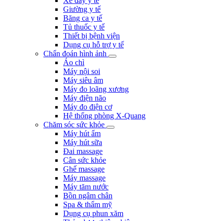
Xe đẩy y tế
Giường y tế
Băng ca y tế
Tủ thuốc y tế
Thiết bị bệnh viện
Dụng cụ hỗ trợ y tế
Chẩn đoán hình ảnh
Áo chì
Máy nội soi
Máy siêu âm
Máy đo loãng xương
Máy điện não
Máy đo điện cơ
Hệ thống phòng X-Quang
Chăm sóc sức khỏe
Máy hút ẩm
Máy hút sữa
Đai massage
Cân sức khỏe
Ghế massage
Máy massage
Máy tăm nước
Bồn ngâm chân
Spa & thẩm mỹ
Dụng cụ phun xăm