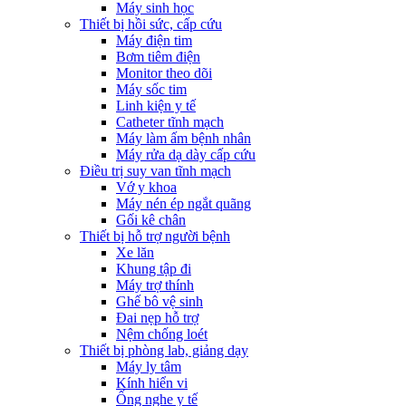
Máy sinh học
Thiết bị hồi sức, cấp cứu
Máy điện tim
Bơm tiêm điện
Monitor theo dõi
Máy sốc tim
Linh kiện y tế
Catheter tĩnh mạch
Máy làm ấm bệnh nhân
Máy rửa dạ dày cấp cứu
Điều trị suy van tĩnh mạch
Vớ y khoa
Máy nén ép ngắt quãng
Gối kê chân
Thiết bị hỗ trợ người bệnh
Xe lăn
Khung tập đi
Máy trợ thính
Ghế bô vệ sinh
Đai nẹp hỗ trợ
Nệm chống loét
Thiết bị phòng lab, giảng dạy
Máy ly tâm
Kính hiển vi
Ống nghe y tế