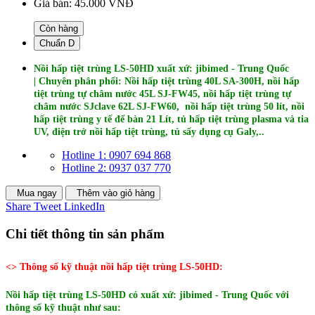
Giá bán:
45.000 VNĐ
Còn hàng
Chuẩn D
Nồi hấp tiệt trùng LS-50HD xuất xứ: jibimed - Trung Quốc
| Chuyên phân phối: Nồi hấp tiệt trùng 40L SA-300H, nồi hấp
tiệt trùng tự châm nước 45L SJ-FW45, nồi hấp tiệt trùng tự
châm nước SJclave 62L SJ-FW60, nồi hấp tiệt trùng 50 lít, nồi
hấp tiệt trùng y tế để bàn 21 Lít, tủ hấp tiệt trùng plasma và tia
UV, điện trở nồi hấp tiệt trùng, tủ sấy dụng cụ Galy,..
Hotline 1: 0907 694 868
Hotline 2: 0937 037 770
Mua ngay
Thêm vào giỏ hàng
Share
Tweet
LinkedIn
Chi tiết thông tin sản phẩm
<> Thông số kỹ thuật nồi hấp tiệt trùng LS-50HD:
Nồi hấp tiệt trùng LS-50HD có xuất xứ: jibimed - Trung Quốc với
thông số kỹ thuật như sau: