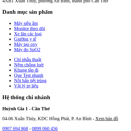
4AB1 Xuân Thủy, phường An Bình, thành phố Cần Thơ
Danh mục sản phẩm
Máy siêu âm
Monitor theo dõi
Xe lăn các loại
Giường y tế
Máy tạo oxy
Máy đo SpO2
Chỉ phẫu thuật
Nệm chống loét
Khung tập đi
Que Test nhanh
Nồi hấp tiệt trùng
Vật lý trị liệu
Hệ thống chi nhánh
Huỳnh Gia 1 - Cần Thơ
04-06 Xuân Thủy, KDC Hồng Phát, P. An Bình -
Xem bản đồ
0907 694 868
-
0899 060 456