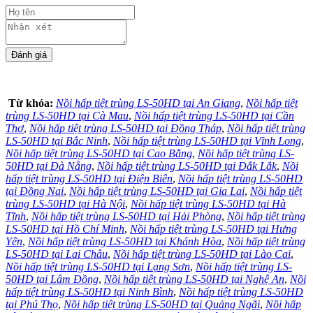
Từ khóa:
Nồi hấp tiệt trùng LS-50HD tại An Giang
,
Nồi hấp tiệt
trùng LS-50HD tại Cà Mau
,
Nồi hấp tiệt trùng LS-50HD tại Cần
Thơ
,
Nồi hấp tiệt trùng LS-50HD tại Đồng Tháp
,
Nồi hấp tiệt trùng
LS-50HD tại Bắc Ninh
,
Nồi hấp tiệt trùng LS-50HD tại Vĩnh Long
,
Nồi hấp tiệt trùng LS-50HD tại Cao Bằng
,
Nồi hấp tiệt trùng LS-
50HD tại Đà Nẵng
,
Nồi hấp tiệt trùng LS-50HD tại Đắk Lắk
,
Nồi
hấp tiệt trùng LS-50HD tại Điện Biên
,
Nồi hấp tiệt trùng LS-50HD
tại Đồng Nai
,
Nồi hấp tiệt trùng LS-50HD tại Gia Lai
,
Nồi hấp tiệt
trùng LS-50HD tại Hà Nội
,
Nồi hấp tiệt trùng LS-50HD tại Hà
Tĩnh
,
Nồi hấp tiệt trùng LS-50HD tại Hải Phòng
,
Nồi hấp tiệt trùng
LS-50HD tại Hồ Chí Minh
,
Nồi hấp tiệt trùng LS-50HD tại Hưng
Yên
,
Nồi hấp tiệt trùng LS-50HD tại Khánh Hòa
,
Nồi hấp tiệt trùng
LS-50HD tại Lai Châu
,
Nồi hấp tiệt trùng LS-50HD tại Lào Cai
,
Nồi hấp tiệt trùng LS-50HD tại Lạng Sơn
,
Nồi hấp tiệt trùng LS-
50HD tại Lâm Đồng
,
Nồi hấp tiệt trùng LS-50HD tại Nghệ An
,
Nồi
hấp tiệt trùng LS-50HD tại Ninh Bình
,
Nồi hấp tiệt trùng LS-50HD
tại Phú Thọ
,
Nồi hấp tiệt trùng LS-50HD tại Quảng Ngãi
,
Nồi hấp