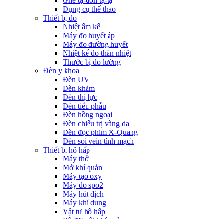
Ghế tạ-đòn tạ-tạ
Dụng cụ thể thao
Thiết bị đo
Nhiệt ẩm kế
Máy đo huyết áp
Máy đo đường huyết
Nhiệt kế đo thân nhiệt
Thước bị đo lường
Đèn y khoa
Đèn UV
Đèn khám
Đèn thị lực
Đèn tiểu phẫu
Đèn hồng ngoại
Đèn chiếu trị vàng da
Đèn đọc phim X-Quang
Đèn soi vein tĩnh mạch
Thiết bị hô hấp
Máy thở
Mở khí quản
Máy tạo oxy
Máy đo spo2
Máy hút dịch
Máy khí dung
Vật tư hô hấp