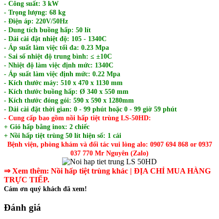
- Công suất: 3 kW
- Trọng lượng: 68 kg
- Điện áp: 220V/50Hz
- Dung tích buồng hấp: 50 lít
- Dải cài đặt nhiệt độ: 105 - 1340C
- Áp suất làm việc tối đa: 0.23 Mpa
- Sai số nhiệt độ trung bình: ≤ ±10C
- Nhiệt độ làm việc định mức: 1340C
- Áp suất làm việc định mức: 0.22 Mpa
- Kích thước máy: 510 x 470 x 1130 mm
- Kích thước buồng hấp: Ø 340 x 550 mm
- Kích thước đóng gói: 590 x 590 x 1280mm
- Dải cài đặt thời gian: 0 - 99 phút hoặc 0 - 99 giờ 59 phút
- Cung cấp bao gồm nồi hấp tiệt trùng LS-50HD:
+ Giỏ hấp bằng inox: 2 chiếc
+ Nồi hấp tiệt trùng 50 lít hiện số: 1 cái
Bệnh viện, phòng khám và đối tác vui lòng alo: 0907 694 868 or 0937
037 770 Mr Nguyên (Zalo)
⇒ Xem thêm:
Nồi hấp tiệt trùng khác
|
ĐỊA CHỈ MUA HÀNG
TRỰC TIẾP.
Cám ơn quý khách đã xem!
Đánh giá