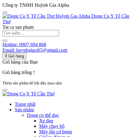
Công ty TNHH Huỳnh Gia Alpha
Huỳnh Gia Alpha
Dụng Cụ Y Tế Cần
Thơ
Tat ca san pham
Hotline:
0907 694 868
Email:
huynhgiact65@gmail.com
0
Giỏ hàng
Giỏ hàng của Bạn
Giỏ hàng trống !
Thêm sản phẩm để bắt đầu mua sắm.
Trang nhất
Sản phẩm
Dụng cụ thể dục
Xe đạp
Máy chạy bộ
Máy tập cơ bụng