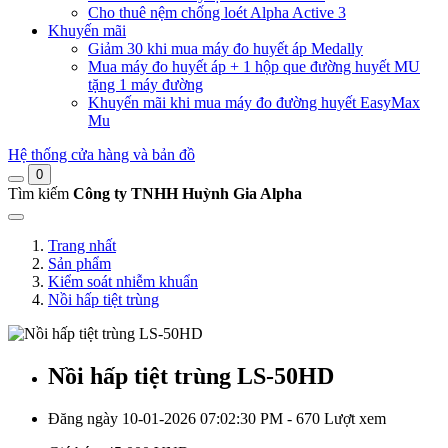
Cho thuê nệm chống loét Alpha Active 3
Khuyến mãi
Giảm 30 khi mua máy đo huyết áp Medally
Mua máy đo huyết áp + 1 hộp que đường huyết MU
tặng 1 máy đường
Khuyến mãi khi mua máy đo đường huyết EasyMax
Mu
Hệ thống cửa hàng và bản đồ
0
Tìm kiếm
Công ty TNHH Huỳnh Gia Alpha
Trang nhất
Sản phẩm
Kiểm soát nhiễm khuẩn
Nồi hấp tiệt trùng
Nồi hấp tiệt trùng LS-50HD
Đăng ngày 10-01-2026 07:02:30 PM - 670 Lượt xem