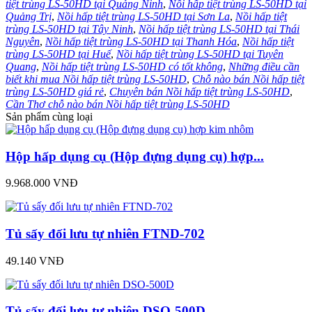
tiệt trùng LS-50HD tại Quảng Ninh
,
Nồi hấp tiệt trùng LS-50HD tại
Quảng Trị
,
Nồi hấp tiệt trùng LS-50HD tại Sơn La
,
Nồi hấp tiệt
trùng LS-50HD tại Tây Ninh
,
Nồi hấp tiệt trùng LS-50HD tại Thái
Nguyên
,
Nồi hấp tiệt trùng LS-50HD tại Thanh Hóa
,
Nồi hấp tiệt
trùng LS-50HD tại Huế
,
Nồi hấp tiệt trùng LS-50HD tại Tuyên
Quang
,
Nồi hấp tiệt trùng LS-50HD có tốt không
,
Những điều cần
biết khi mua Nồi hấp tiệt trùng LS-50HD
,
Chỗ nào bán Nồi hấp tiệt
trùng LS-50HD giá rẻ
,
Chuyên bán Nồi hấp tiệt trùng LS-50HD
,
Cần Thơ chỗ nào bán Nồi hấp tiệt trùng LS-50HD
Sản phẩm cùng loại
Hộp hấp dụng cụ (Hộp đựng dụng cụ) hợp...
9.968.000 VNĐ
Tủ sấy đối lưu tự nhiên FTND-702
49.140 VNĐ
Tủ sấy đối lưu tự nhiên DSO-500D