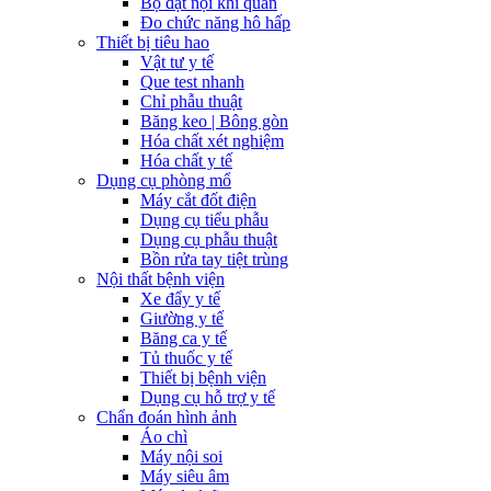
Bộ đặt nội khí quản
Đo chức năng hô hấp
Thiết bị tiêu hao
Vật tư y tế
Que test nhanh
Chỉ phẫu thuật
Băng keo | Bông gòn
Hóa chất xét nghiệm
Hóa chất y tế
Dụng cụ phòng mổ
Máy cắt đốt điện
Dụng cụ tiểu phẫu
Dụng cụ phẫu thuật
Bồn rửa tay tiệt trùng
Nội thất bệnh viện
Xe đẩy y tế
Giường y tế
Băng ca y tế
Tủ thuốc y tế
Thiết bị bệnh viện
Dụng cụ hỗ trợ y tế
Chẩn đoán hình ảnh
Áo chì
Máy nội soi
Máy siêu âm