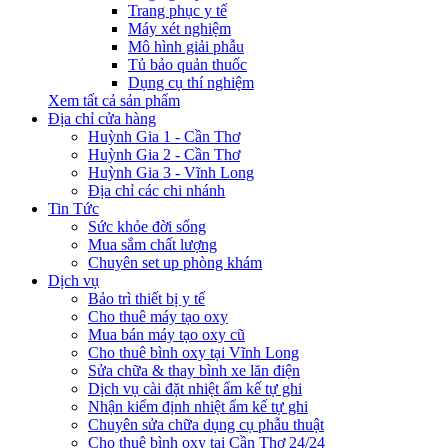
Trang phục y tế
Máy xét nghiệm
Mô hình giải phẫu
Tủ bảo quản thuốc
Dụng cụ thí nghiệm
Xem tất cả sản phẩm
Địa chỉ cửa hàng
Huỳnh Gia 1 - Cần Thơ
Huỳnh Gia 2 - Cần Thơ
Huỳnh Gia 3 - Vĩnh Long
Địa chỉ các chi nhánh
Tin Tức
Sức khỏe đời sống
Mua sắm chất lượng
Chuyên set up phòng khám
Dịch vụ
Bảo trì thiết bị y tế
Cho thuê máy tạo oxy
Mua bán máy tạo oxy cũ
Cho thuê bình oxy tại Vĩnh Long
Sửa chữa & thay bình xe lăn điện
Dịch vụ cài đặt nhiệt ẩm kế tự ghi
Nhận kiểm định nhiệt ẩm kế tự ghi
Chuyên sửa chữa dụng cụ phẫu thuật
Cho thuê bình oxy tại Cần Thơ 24/24