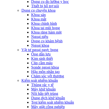
Dụng cụ đo lường y học
Thiết bị hỗ trợ nói
Dụng cụ chuyên khoa
Khoa sản
Khoa mắt
Khoa chỉnh hình
Khoa tai mũi họng
Khoa răng hàm mặt
Ngoại niệu
Dụng cụ khám bệnh
Ngoại khoa
Vật tư ngoại ngực bụng
Ống dẫn lưu
Kim sinh thiết
Clip cầm máu
Sonde ngoại khoa
Hậu môn nhân tạo
Chăm sóc vết thương
Kiểm soát nhiễm khuẩn
Thùng rác y tế
Máy khử khuẩn
Nồi hấp tiệt trùng
Dung dịch khử khuẩn
Test kiểm soát nhiễm khuẩn
Máy giặt công nghiệp