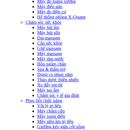
Máy đo loãng xương
Máy điện não
Máy đo điện cơ
Hệ thống phòng X-Quang
Chăm sóc sức khỏe
Máy hút ẩm
Máy hút sữa
Đai massage
Cân sức khỏe
Ghế massage
Máy massage
Máy tăm nước
Bồn ngâm chân
Spa & thẩm mỹ
Dụng cụ phun xăm
Thảo dược thiên nhiên
Xe đẩy em bé
Máy tạo ẩm
Chăm sóc y tế gia đình
Phục hồi chức năng
Vật lý trị liệu
Máy châm cứu
Máy xung điện
Máy siêu âm trị liệu
Giường kéo giãn cột sống