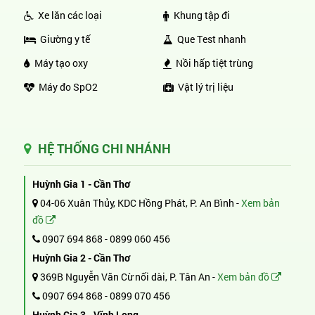
Xe lăn các loại
Khung tập đi
Giường y tế
Que Test nhanh
Máy tạo oxy
Nồi hấp tiệt trùng
Máy đo SpO2
Vật lý trị liệu
HỆ THỐNG CHI NHÁNH
Huỳnh Gia 1 - Cần Thơ
04-06 Xuân Thủy, KDC Hồng Phát, P. An Bình -
Xem bản
đồ
0907 694 868
-
0899 060 456
Huỳnh Gia 2 - Cần Thơ
369B Nguyễn Văn Cừ nối dài, P. Tân An -
Xem bản đồ
0907 694 868
-
0899 070 456
Huỳnh Gia 3 - Vĩnh Long