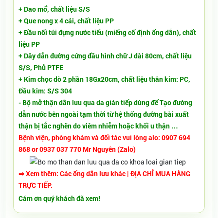
+ Dao mổ, chất liệu S/S
+ Que nong x 4 cái, chất liệu PP
+ Đầu nối túi đựng nước tiểu (miếng cố định ống dẫn), chất
liệu PP
+ Dây dẫn đường cứng đầu hình chữ J dài 80cm, chất liệu
S/S, Phủ PTFE
+ Kim chọc dò 2 phần 18Gx20cm, chất liệu thân kim: PC,
Đầu kim: S/S 304
- Bộ mở thận dẫn lưu qua da gián tiếp dùng để Tạo đường
dẫn nước bên ngoài tạm thời từ hệ thống đường bài xuất
thận bị tắc nghẽn do viêm nhiễm hoặc khối u thận …
Bệnh viện, phòng khám và đối tác vui lòng alo: 0907 694
868 or 0937 037 770 Mr Nguyên (Zalo)
⇒ Xem thêm:
Các
ống dẫn lưu
khác
| ĐỊA CHỈ MUA HÀNG
TRỰC TIẾP.
Cám ơn quý khách đã xem!