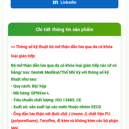
LinkedIn
Chi tiết thông tin sản phẩm
<> Thông số kỹ thuật bộ mở thận dẫn lưu qua da có khóa
loại gián tiếp:
Bộ mở thận dẫn lưu qua da có khóa loại gián tiếp các cỡ có
hãng/ nsx: Geotek Medikal/Thổ Nhĩ Kỳ với thông số kỹ
thuật như sau:
​- Quy cách: Bộ/ hộp
- Mã hàng: GPNSxx-L
- Tiêu chuẩn chất lượng: ISO 13485, CE
- Xuất xứ: sản xuất tại các nước thuộc nhóm OECD
- Ống dẫn lưu thận với đuôi chữ J (mono J) chất liệu PU
(polyurethane), Tecoflex, đi kèm và không kèm các bộ phận
sau: