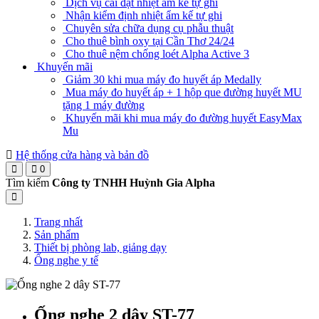
Dịch vụ cài đặt nhiệt ẩm kế tự ghi
Nhận kiểm định nhiệt ẩm kế tự ghi
Chuyên sửa chữa dụng cụ phẫu thuật
Cho thuê bình oxy tại Cần Thơ 24/24
Cho thuê nệm chống loét Alpha Active 3
Khuyến mãi
Giảm 30 khi mua máy đo huyết áp Medally
Mua máy đo huyết áp + 1 hộp que đường huyết MU
tặng 1 máy đường
Khuyến mãi khi mua máy đo đường huyết EasyMax
Mu
Hệ thống cửa hàng và bản đồ
0
Tìm kiếm
Công ty TNHH Huỳnh Gia Alpha
Trang nhất
Sản phẩm
Thiết bị phòng lab, giảng dạy
Ống nghe y tế
Ống nghe 2 dây ST-77