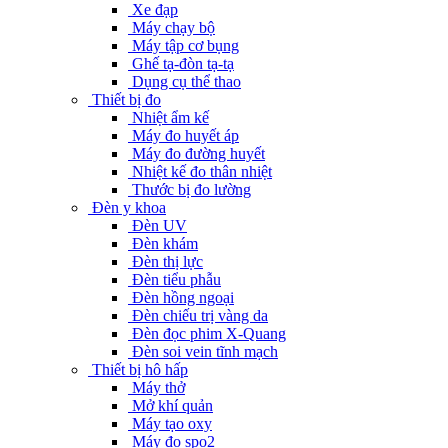
Xe đạp
Máy chạy bộ
Máy tập cơ bụng
Ghế tạ-đòn tạ-tạ
Dụng cụ thể thao
Thiết bị đo
Nhiệt ẩm kế
Máy đo huyết áp
Máy đo đường huyết
Nhiệt kế đo thân nhiệt
Thước bị đo lường
Đèn y khoa
Đèn UV
Đèn khám
Đèn thị lực
Đèn tiểu phẫu
Đèn hồng ngoại
Đèn chiếu trị vàng da
Đèn đọc phim X-Quang
Đèn soi vein tĩnh mạch
Thiết bị hô hấp
Máy thở
Mở khí quản
Máy tạo oxy
Máy đo spo2