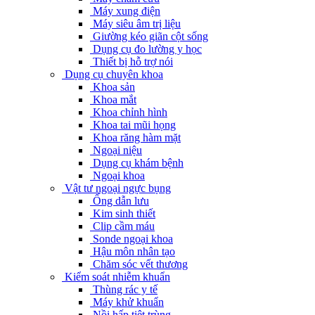
Máy xung điện
Máy siêu âm trị liệu
Giường kéo giãn cột sống
Dụng cụ đo lường y học
Thiết bị hỗ trợ nói
Dụng cụ chuyên khoa
Khoa sản
Khoa mắt
Khoa chỉnh hình
Khoa tai mũi họng
Khoa răng hàm mặt
Ngoại niệu
Dụng cụ khám bệnh
Ngoại khoa
Vật tư ngoại ngực bụng
Ống dẫn lưu
Kim sinh thiết
Clip cầm máu
Sonde ngoại khoa
Hậu môn nhân tạo
Chăm sóc vết thương
Kiểm soát nhiễm khuẩn
Thùng rác y tế
Máy khử khuẩn
Nồi hấp tiệt trùng