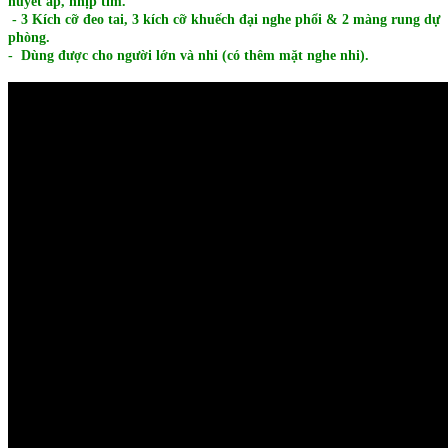
huyết áp, nhịp tim.
- 3 Kích cỡ đeo tai,
3 kích cỡ khuếch đại nghe phổi &
2 màng rung dự
phòng.
- Dùng được cho người lớn và nhi (có thêm mặt nghe nhi).