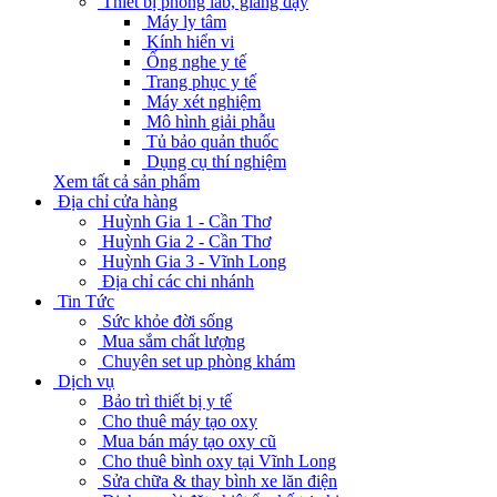
Thiết bị phòng lab, giảng dạy
Máy ly tâm
Kính hiển vi
Ống nghe y tế
Trang phục y tế
Máy xét nghiệm
Mô hình giải phẫu
Tủ bảo quản thuốc
Dụng cụ thí nghiệm
Xem tất cả sản phẩm
Địa chỉ cửa hàng
Huỳnh Gia 1 - Cần Thơ
Huỳnh Gia 2 - Cần Thơ
Huỳnh Gia 3 - Vĩnh Long
Địa chỉ các chi nhánh
Tin Tức
Sức khỏe đời sống
Mua sắm chất lượng
Chuyên set up phòng khám
Dịch vụ
Bảo trì thiết bị y tế
Cho thuê máy tạo oxy
Mua bán máy tạo oxy cũ
Cho thuê bình oxy tại Vĩnh Long
Sửa chữa & thay bình xe lăn điện