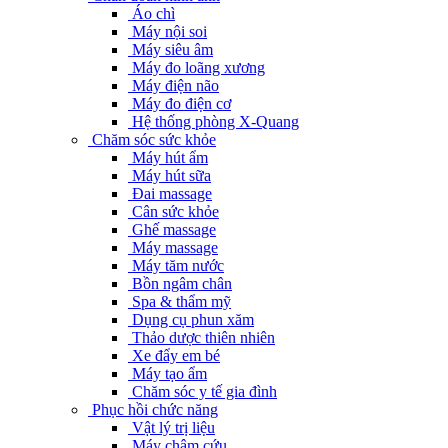
Áo chì
Máy nội soi
Máy siêu âm
Máy đo loãng xương
Máy điện não
Máy đo điện cơ
Hệ thống phòng X-Quang
Chăm sóc sức khỏe
Máy hút ẩm
Máy hút sữa
Đai massage
Cân sức khỏe
Ghế massage
Máy massage
Máy tăm nước
Bồn ngâm chân
Spa & thẩm mỹ
Dụng cụ phun xăm
Thảo dược thiên nhiên
Xe đẩy em bé
Máy tạo ẩm
Chăm sóc y tế gia đình
Phục hồi chức năng
Vật lý trị liệu
Máy châm cứu