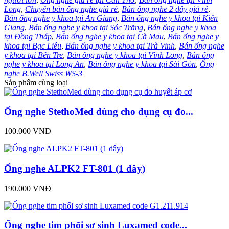
Long
,
Chuyên bán ống nghe giá rẻ
,
Bán ống nghe 2 dây giá rẻ
,
Bán ống nghe y khoa tại An Giang
,
Bán ống nghe y khoa tại Kiên
Giang
,
Bán ống nghe y khoa tại Sóc Trăng
,
Bán ống nghe y khoa
tại Đồng Tháp
,
Bán ống nghe y khoa tại Cà Mau
,
Bán ống nghe y
khoa tại Bạc Liêu
,
Bán ống nghe y khoa tại Trà Vinh
,
Bán ống nghe
y khoa tại Bến Tre
,
Bán ống nghe y khoa tại Vĩnh Long
,
Bán ống
nghe y khoa tại Long An
,
Bán ống nghe y khoa tại Sài Gòn
,
Ống
nghe B.Well Swiss WS-3
Sản phẩm cùng loại
Ống nghe StethoMed dùng cho dụng cụ đo...
100.000 VNĐ
Ống nghe ALPK2 FT-801 (1 dây)
190.000 VNĐ
Ống nghe tim phổi sơ sinh Luxamed code...