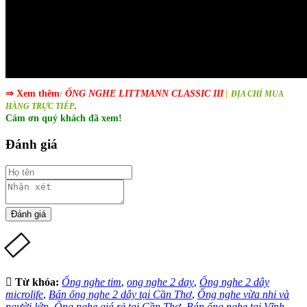
|
⇒ Xem thêm
ỐNG NGHE LITTMANN CLASSIC III
:
ĐỊA CHỈ MUA
.
HÀNG TRỰC TIẾP
Cám ơn quý khách đã xem!
Đánh giá
Từ khóa:
Ống nghe tim
,
ong nghe 2 day
,
Ống nghe 2 dây
microlife
,
Bán ống nghe 2 dây tại Cần Thơ
,
Ống nghe vừa nhi và
người lớn
,
Ống nghe giá rẻ tại Cần Thơ
,
Bán ống nghe tại Vĩnh