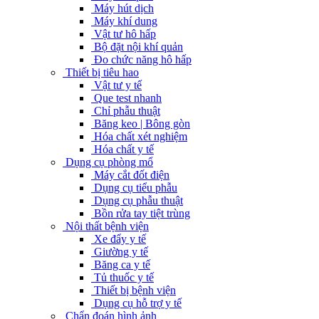
Máy hút dịch
Máy khí dung
Vật tư hô hấp
Bộ đặt nội khí quản
Đo chức năng hô hấp
Thiết bị tiêu hao
Vật tư y tế
Que test nhanh
Chỉ phẫu thuật
Băng keo | Bông gòn
Hóa chất xét nghiệm
Hóa chất y tế
Dụng cụ phòng mổ
Máy cắt đốt điện
Dụng cụ tiểu phẫu
Dụng cụ phẫu thuật
Bồn rửa tay tiệt trùng
Nội thất bệnh viện
Xe đẩy y tế
Giường y tế
Băng ca y tế
Tủ thuốc y tế
Thiết bị bệnh viện
Dụng cụ hỗ trợ y tế
Chẩn đoán hình ảnh