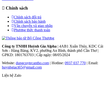
Chính sách
Chính sách đổi trả
Chính sách bảo hành
Vận chuyển và giao nhận
Phương thức thanh toán
Công ty TNHH Huỳnh Gia Alpha
| 4AB1 Xuân Thủy, KDC Cái
Sơn - Hàng Bàng, KV2, phường An Bình, thành phố Cần Thơ |
GPKD: 1801763703 | Cấp ngày: 08/05/2024
Website:
dungcuytecantho.com
| Hotline:
0937 037 770
| Email:
huynhgiact65@gmail.com
Liện hệ Zalo