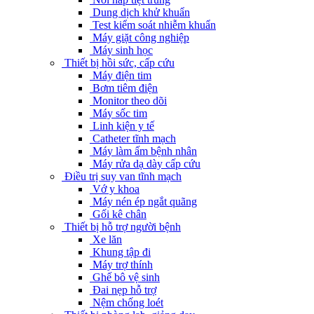
Dung dịch khử khuẩn
Test kiểm soát nhiễm khuẩn
Máy giặt công nghiệp
Máy sinh học
Thiết bị hồi sức, cấp cứu
Máy điện tim
Bơm tiêm điện
Monitor theo dõi
Máy sốc tim
Linh kiện y tế
Catheter tĩnh mạch
Máy làm ấm bệnh nhân
Máy rửa dạ dày cấp cứu
Điều trị suy van tĩnh mạch
Vớ y khoa
Máy nén ép ngắt quãng
Gối kê chân
Thiết bị hỗ trợ người bệnh
Xe lăn
Khung tập đi
Máy trợ thính
Ghế bô vệ sinh
Đai nẹp hỗ trợ
Nệm chống loét