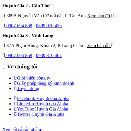
Huỳnh Gia 2 - Cần Thơ
369B Nguyễn Văn Cừ nối dài, P. Tân An -
Xem bản đồ
0907 694 868
-
0899 070 456
Huỳnh Gia 3 - Vĩnh Long
37A Phạm Hùng, Khóm 2, P. Long Châu -
Xem bản đồ
0907 694 868
-
0939 310 467
Về chúng tôi
Giới thiệu công ty
Giấy phép đăng ký kinh doanh
Tuyển dụng
Facebook Huỳnh Gia Alpha
LinkedIn Huỳnh Gia Alpha
YouTube Huỳnh Gia Alpha
Twitter Huỳnh Gia Alpha
Xem tất cả sản phẩm