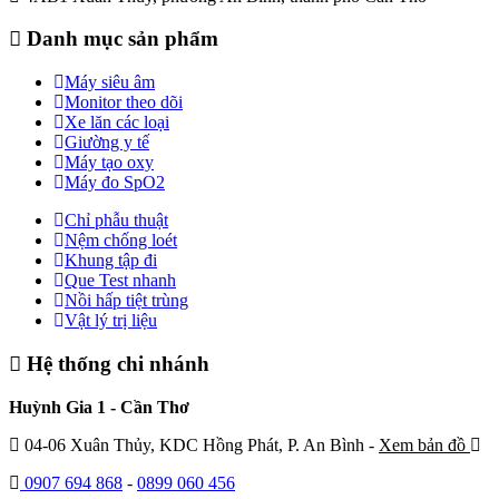
Danh mục sản phẩm
Máy siêu âm
Monitor theo dõi
Xe lăn các loại
Giường y tế
Máy tạo oxy
Máy đo SpO2
Chỉ phẫu thuật
Nệm chống loét
Khung tập đi
Que Test nhanh
Nồi hấp tiệt trùng
Vật lý trị liệu
Hệ thống chi nhánh
Huỳnh Gia 1 - Cần Thơ
04-06 Xuân Thủy, KDC Hồng Phát, P. An Bình -
Xem bản đồ
0907 694 868
-
0899 060 456