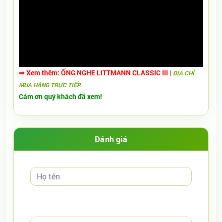
⇒ Xem thêm:
ỐNG NGHE LITTMANN CLASSIC III​
|
ĐỊA CHỈ
MUA HÀNG TRỰC TIẾP.
Cám ơn quý khách đã xem!
Đánh giá