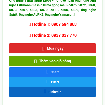
Ống nghe 1 mặt Spirit M601P |
Chuyên bán ống nghe Ống
nghe Littmann Classic III mã gọng màu - 5875, 5872, 5868,
5873, 5807, 5803, 5870, 5811, 5806, 5809
, ống nghe
Spirit, ống nghe ALPK2, ống nghe Yamasu,..|
Hotline 1: 0907 694 868
Hotline 2: 0937 037 770
Mua ngay
Thêm vào giỏ hàng
Share
Tweet
LinkedIn